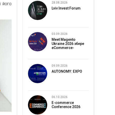
28.08.2026
і його
Lviv Invest Forum
03.09.2026
Meet Magento
Ukraine 2026 збере
eCommerce-
спільноту в Києві
09.09.2026
AUTONOMY: EXPO
06.10.2026
E-commerce
Conference 2026