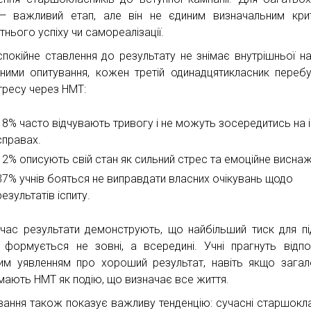
 важливий етап, але він не єдиним визначальним кри
тнього успіху чи самореалізації.
 спокійне ставлення до результату не знімає внутрішньої на
ними опитування, кожен третій одинадцятикласник переб
стресу через НМТ:
18% часто відчувають тривогу і не можуть зосередитись на 
справах.
12% описують свій стан як сильний стрес та емоційне висна
37% учнів бояться не виправдати власних очікувань щодо
результатів іспиту.
час результати демонструють, що найбільший тиск для під
 формується не зовні, а всередині. Учні прагнуть відпо
им уявленням про хороший результат, навіть якщо зага
мають НМТ як подію, що визначає все життя.
вання також показує важливу тенденцію: сучасні старшокл