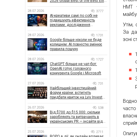
2026 Global Best of the Best Effie
Awards
НМТ —
28.07.2026
3777
майбу
AI-креативи самі по собі не
підвищують ефективність
Утім,
реклами: дослідження
показало, що насправді
За да
впливає на ефективність
28.07.2026
1731
зоні 
кампаній
Google більше ніколи не буде
колишнім: AI повністю змінює
правила пошуку
28.07.2026
1727
ChatGPT більше не чат-бот:
OpenAI готує головного
конкурента Google і Microsoft
27.07.2026
731
Найбільший інвестиційний
форум країни: встигніть
придбати квиток на Lviv Invest
Водно
Forum
часто
26.07.2026
538
Від $700 до $15 000: скільки
власн
заробляють та витрачають в
українському PR — інсайти від
сприй
znamy та Women Make Money
25.07.2026
2711
Опиту
ROPO в дії: як онлайн впливає