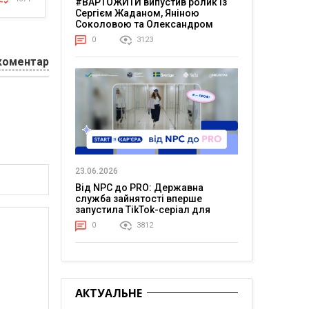
#ВАРТОЖИТИ випустив ролик із
Сергієм Жаданом, Яніною
Соколовою та Олександром
Тереном про життя в постійній
0
3123
напрузі
коментар
23.06.2026
Від NPC до PRO: Державна
служба зайнятості вперше
запустила TikTok-серіал для
молоді
0
3812
АКТУАЛЬНЕ