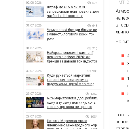
НМТ. C
02.08.2026
575
Штраф до €15 млн: у ЄС
Атмос
запрацювали нові правила для
чатботів і ШІ-контенту
напер
в сер
31.07.2026
648
Чому великі бренди більше не
хвилю
змінюють логотипи кожні три
роки
На пит
31.07.2026
710
Найкращі рекламні кампанії
першого півріччя 2026: які
бренди задавали тон індустрії
30.07.2026
903
Куди рухається маркетинг:
головні сигнали ринку за
підсумками Digital Marketing
Day від GoIT
29.07.2026
1362
67% маркетологів досі роблять
одну й ту саму помилку, хоча
знають, що вона не працює
Тож 7
29.07.2026
1034
непов
Наталія Морозова стала
членкинею міжнародного журі
ставл