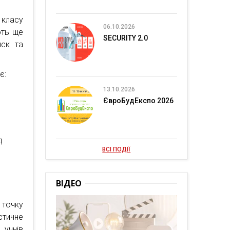
 класу
06.10.2026
ють ще
SECURITY 2.0
иск та
є:
13.10.2026
ЄвроБудЕкспо 2026
д
ВСІ ПОДІЇ
ВІДЕО
 точку
стичне
 учнів