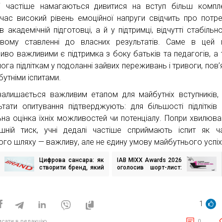
і частіше намагаються дивитися на вступ більш компл
час високий рівень емоційної напруги свідчить про потр
 академічній підготовці, а й у підтримці, відчутті стабільно
вому ставленні до власних результатів. Саме в цей 
иво важливими є підтримка з боку батьків та педагогів, а
ога підліткам у подоланні зайвих переживань і тривоги, пов’
бутніми іспитами.
алишається важливим етапом для майбутніх вступників,
ьтати опитування підтверджують: для більшості підлітків
ьна оцінка їхніх можливостей чи потенціалу. Попри хвилюва
ішній тиск, учні дедалі частіше сприймають іспит як ч
ого шляху — важливу, але не єдину умову майбутнього успіх
Цифрова сансара: як
IAB MIXX Awards 2026
ігація
створити бренд, який
оголосив шорт-лист:
исів
не можна скопіювати
хто увійшов до 112
найсильніших digital-
проєктів України
1
исати в редакцію
0