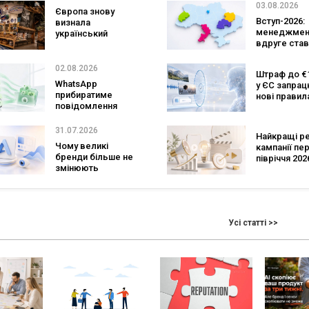
SHOTS
03.08.2026
Європа знову
Вступ-2026:
визнала
менеджмен
український
вдруге став
ритейл: три
найпопуляр
«Сільпо» увійшли
спеціальніс
до рейтингу
02.08.2026
Штраф до €1
кількість з
найкращих
WhatsApp
у ЄС запра
рекордна за
супермаркетів
прибиратиме
нові правил
років
повідомлення
чатботів і ШІ
брендів з
контенту
основних чатів: що
31.07.2026
Найкращі р
зміниться для
Чому великі
кампанії пе
бізнесу
бренди більше не
півріччя 2026
змінюють
бренди зад
логотипи кожні три
тон індустрі
роки
Усі статті >>