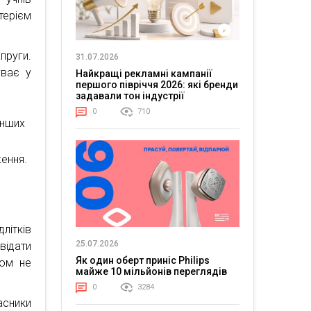
терієм
пруги.
31.07.2026
уває у
Найкращі рекламні кампанії
першого півріччя 2026: які бренди
задавали тон індустрії
0
710
інших
ження.
літків
25.07.2026
відати
Як один оберт приніс Philips
лом не
майже 10 мільйонів переглядів
0
3284
асники