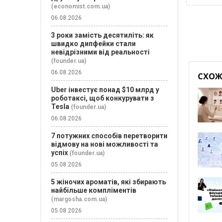
(economist.com.ua)
06.08.2026
3 роки замість десятиліть: як
швидко дипфейки стали
невідрізними від реальності
(founder.ua)
06.08.2026
СХОЖІ
Uber інвестує понад $10 млрд у
роботаксі, щоб конкурувати з
Tesla
(founder.ua)
06.08.2026
7 потужних способів перетворити
відмову на нові можливості та
успіх
(founder.ua)
05.08.2026
5 жіночих ароматів, які збирають
найбільше компліментів
(margosha.com.ua)
05.08.2026