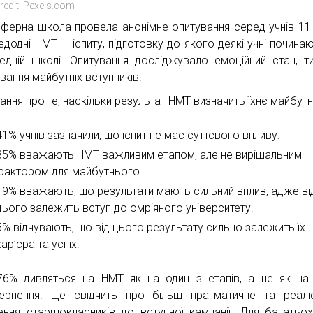
redit: Pexels.com
ферна школа провела анонімне опитування серед учнів 11
едодні НМТ — іспиту, підготовку до якого деякі учні почина
едній школі. Опитування досліджувало емоційний стан, т
вання майбутніх вступників.
ання про те, наскільки результат НМТ визначить їхнє майбутн
41% учнів зазначили, що іспит не має суттєвого впливу.
35% вважають НМТ важливим етапом, але не вирішальним
фактором для майбутнього.
19% вважають, що результати мають сильний вплив, адже ві
цього залежить вступ до омріяного університету.
5% відчувають, що від цього результату сильно залежить їх
кар’єра та успіх.
6% дивляться на НМТ як на один з етапів, а не як на
ернення. Це свідчить про більш прагматичне та реалі
ення старшокласників до вступної кампанії. Для багатьох