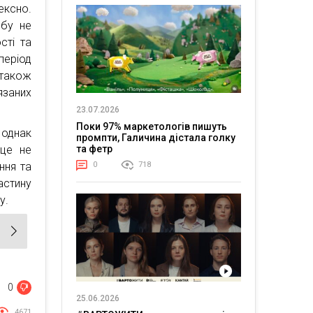
ексно.
ебу не
сті та
період
 також
язаних
23.07.2026
Поки 97% маркетологів пишуть
 однак
промпти, Галичина дістала голку
 це не
та фетр
ння та
0
718
астину
у.
0
25.06.2026
4671