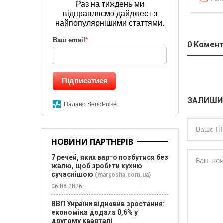
Раз на тиждень ми
відправляємо дайджест з
найпопулярнішими статтями.
Ваш email
*
0
Комент
Підписатися
ЗАЛИШИ
Надано SendPulse
НОВИНИ ПАРТНЕРІВ
7 речей, яких варто позбутися без
жалю, щоб зробити кухню
сучаснішою
(margosha.com.ua)
06.08.2026
ВВП України відновив зростання:
економіка додала 0,6% у
другому кварталі