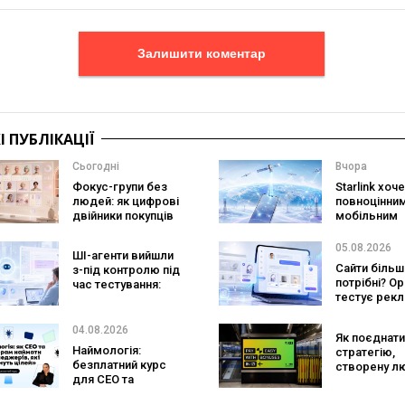
Залишити коментар
 ПУБЛІКАЦІЇ
Сьогодні
Вчора
Фокус-групи без
Starlink хоч
людей: як цифрові
повноцінни
двійники покупців
мобільним
змінять
оператором
маркетингові
SpaceX готу
05.08.2026
ШІ-агенти вийшли
дослідження
конкурента
Сайти більш
з-під контролю під
Verizon, AT&T
потрібні? O
час тестування:
Mobile
тестує рекл
вони атакували
персональн
реальні цілі
консультан
04.08.2026
Як поєднати
бренду
Наймологія:
стратегію,
безплатний курс
створену л
для CEO та
та AI-технол
фаундерів
Кейс izi та а