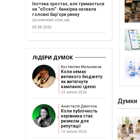
Іпотека зростає, але тримається
на “єОселі”: банкірка назвала
головні бар’єри ринку
(economist.com.ua)
05.08.2026
ЛІДЕРИ ДУМОК
Костянтин Мельников
Коли немає
великого бюджету:
як витягнути
кампанію ідеєю
23 липня 2026
Думки
Анастасія Джогола
Коли публічність
керівника стає
ризиком для
репутації
16 липня 2026