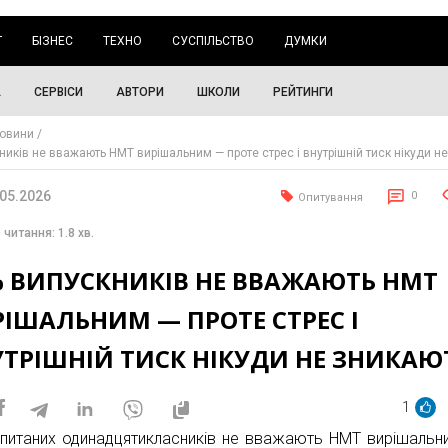
Г
БІЗНЕС
ТЕХНО
СУСПІЛЬСТВО
ДУМКИ
А
СЕРВІСИ
АВТОРИ
ШКОЛИ
РЕЙТИНГИ
овини
ників не вважають НМТ вирішальним — проте стрес і внутрішній тиск нікуди н
.05.2026
0
Опитування
 читання: 1.8 хв.
% ВИПУСКНИКІВ НЕ ВВАЖАЮТЬ НМТ
ІШАЛЬНИМ — ПРОТЕ СТРЕС І
УТРІШНІЙ ТИСК НІКУДИ НЕ ЗНИКАЮ
1
питаних одинадцятикласників не вважають НМТ вирішальн