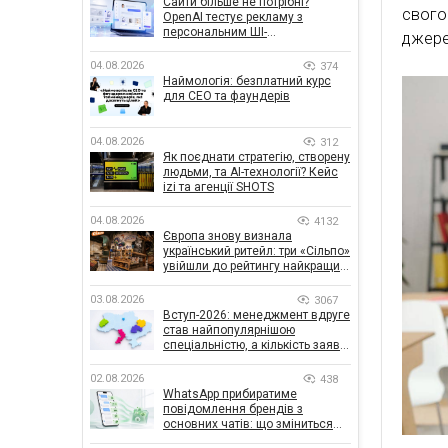
Сайти більше не потрібні?
свого
OpenAI тестує рекламу з
персональним ШІ-
джере
консультантом бренду
04.08.2026
374
Наймологія: безплатний курс
для CEO та фаундерів
04.08.2026
312
Як поєднати стратегію, створену
людьми, та AI-технології? Кейс
izi та агенції SHOTS
04.08.2026
4132
Європа знову визнала
український ритейл: три «Сільпо»
увійшли до рейтингу найкращих
супермаркетів
03.08.2026
3067
Вступ-2026: менеджмент вдруге
став найпопулярнішою
спеціальністю, а кількість заяв
— рекордна за 5 років
02.08.2026
438
WhatsApp прибиратиме
повідомлення брендів з
основних чатів: що зміниться
для бізнесу