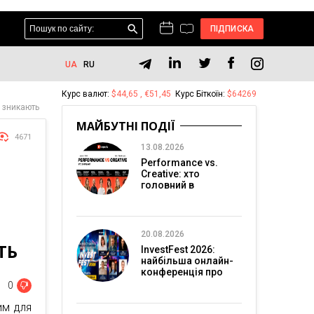
ПІДПИСКА
UA
RU
Курс валют:
$44,65 , €51,45
Курс Біткоїн:
$64269
е зникають
МАЙБУТНІ ПОДІЇ
4671
13.08.2026
Performance vs.
Creative: хто
головний в
перформанс-
маркетингу?
20.08.2026
ТЬ
InvestFest 2026:
найбільша онлайн-
конференція про
інвестиції
0
им для