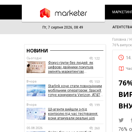
МАРКЕТИН
АГЕНТСТВ
Пт, 7 серпня 2026, 08:49
Головна
Н
76% випуск
НОВИНИ
14
Сьогодні
122
Фокус-групи без людей: як
цифрові двійники покупців
Час
змінять маркетингові
дослідження
76
Вчора
153
Starlink хоче стати повноцінним
мобільним оператором: SpaceX
ВИР
готує конкурента Verizon, AT&T і
T-Mobile
ВН
Вчора
199
ШІ-агенти вийшли з-під
контролю під час тестування:
вони атакували реальні цілі
05.08.2026
260
76% о