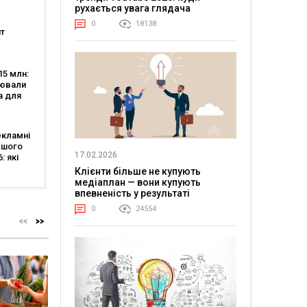
рухається увага глядача
0
18138
т
нішою
тю, а
5 млн:
аяв —
цювали
 5
а для
-
екламні
ршого
17.02.2026
: які
авали
Клієнти більше не купують
ї
медіаплан — вони купують
впевненість у результаті
0
24554