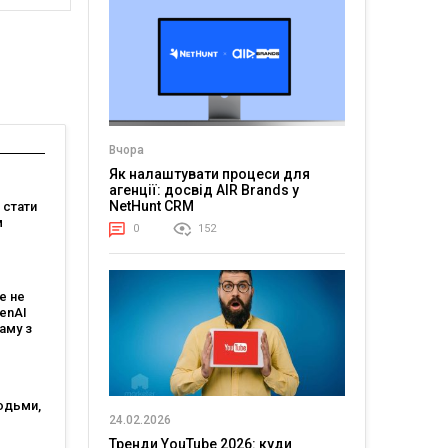
Вчора
Як налаштувати процеси для
агенції: досвід AIR Brands у
NetHunt CRM
е стати
м
0
152
:
є
е не
 і T-
penAI
аму з
им ШІ-
том
юдьми,
24.02.2026
огії?
генції
Тренди YouTube 2026: куди