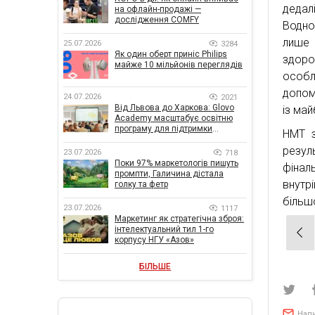
дедал
на офлайн-продажі —
дослідження COMFY
Водно
лише в
25.07.2026
3284
Як один оберт приніс Philips
здоро
майже 10 мільйонів переглядів
особл
допом
24.07.2026
2021
Від Львова до Харкова: Glovo
із май
Academy масштабує освітню
програму для підтримки
НМТ з
українського бізнесу
резул
23.07.2026
718
Поки 97% маркетологів пишуть
фінал
промпти, Галичина дістала
внутр
голку та фетр
більш
23.07.2026
1117
Маркетинг як стратегічна зброя:
Нав
інтелектуальний тил 1-го
корпусу НГУ «Азов»
зап
БІЛЬШЕ
Нап