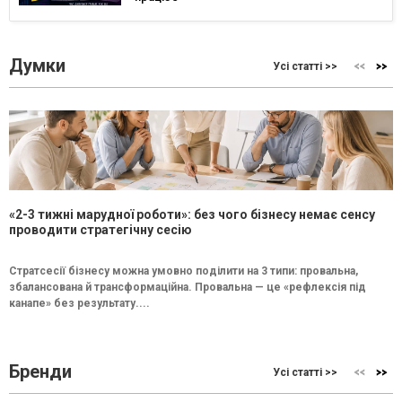
Думки
Усі статті >>
«2-3 тижні марудної роботи»: без чого бізнесу немає сенсу
проводити стратегічну сесію
Стратсесії бізнесу можна умовно поділити на 3 типи: провальна,
збалансована й трансформаційна. Провальна — це «рефлексія під
канапе» без результату....
Бренди
Усі статті >>