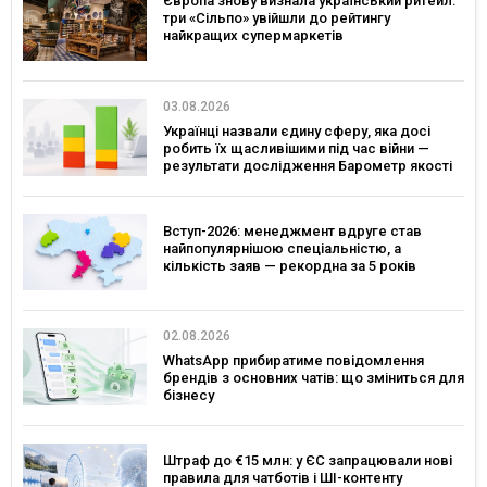
Європа знову визнала український ритейл:
три «Сільпо» увійшли до рейтингу
найкращих супермаркетів
03.08.2026
Українці назвали єдину сферу, яка досі
робить їх щасливішими під час війни —
результати дослідження Барометр якості
життя 2026
Вступ-2026: менеджмент вдруге став
найпопулярнішою спеціальністю, а
кількість заяв — рекордна за 5 років
02.08.2026
WhatsApp прибиратиме повідомлення
брендів з основних чатів: що зміниться для
бізнесу
Штраф до €15 млн: у ЄС запрацювали нові
правила для чатботів і ШІ-контенту