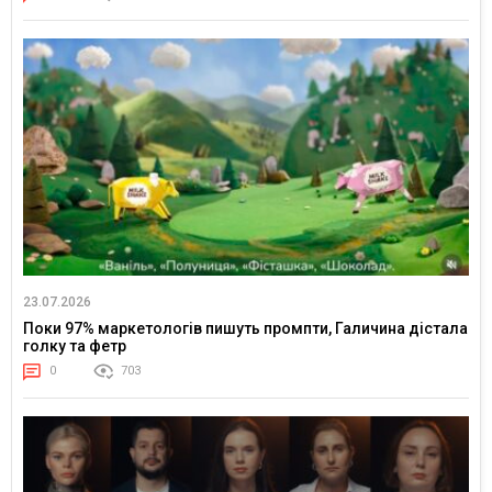
23.07.2026
Поки 97% маркетологів пишуть промпти, Галичина дістала
голку та фетр
0
703