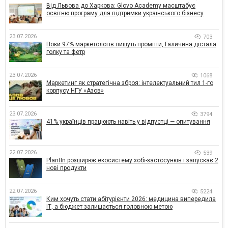
Від Львова до Харкова: Glovo Academy масштабує
освітню програму для підтримки українського бізнесу
23.07.2026
703
Поки 97% маркетологів пишуть промпти, Галичина дістала
голку та фетр
23.07.2026
1068
Маркетинг як стратегічна зброя: інтелектуальний тил 1-го
корпусу НГУ «Азов»
23.07.2026
3794
41% українців працюють навіть у відпустці — опитування
22.07.2026
539
PlantIn розширює екосистему хобі-застосунків і запускає 2
нові продукти
22.07.2026
5224
Ким хочуть стати абітурієнти 2026: медицина випередила
ІТ, а бюджет залишається головною метою