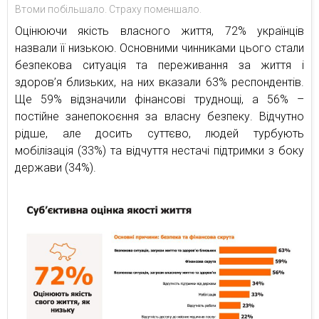
Втоми побільшало. Страху поменшало.
Оцінюючи якість власного життя, 72% українців
назвали її низькою. Основними чинниками цього стали
безпекова ситуація та переживання за життя і
здоров’я близьких, на них вказали 63% респондентів.
Ще 59% відзначили фінансові труднощі, а 56% –
постійне занепокоєння за власну безпеку. Відчутно
рідше, але досить суттєво, людей турбують
мобілізація (33%) та відчуття нестачі підтримки з боку
держави (34%).