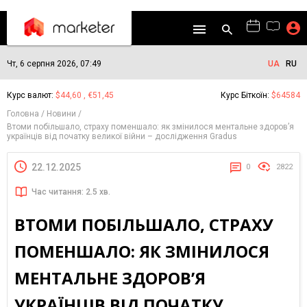
Чт, 6 серпня 2026, 07:49
UA
RU
Курс валют:
$44,60 , €51,45
Курс Біткоїн:
$64584
Головна
Новини
Втоми побільшало, страху поменшало: як змінилося ментальне здоров’я
українців від початку великої війни – дослідження Gradus
22.12.2025
0
2822
Час читання: 2.5 хв.
ВТОМИ ПОБІЛЬШАЛО, СТРАХУ
ПОМЕНШАЛО: ЯК ЗМІНИЛОСЯ
МЕНТАЛЬНЕ ЗДОРОВ’Я
УКРАЇНЦІВ ВІД ПОЧАТКУ