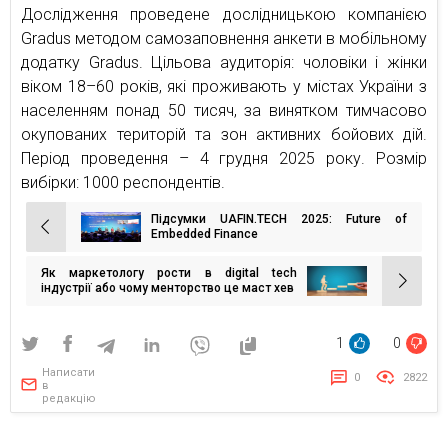
Дослідження проведене дослідницькою компанією
Gradus методом самозаповнення анкети в мобільному
додатку Gradus. Цільова аудиторія: чоловіки і жінки
віком 18–60 років, які проживають у містах України з
населенням понад 50 тисяч, за винятком тимчасово
окупованих територій та зон активних бойових дій.
Період проведення – 4 грудня 2025 року. Розмір
вибірки: 1000 респондентів.
Підсумки UAFIN.TECH 2025: Future of
Навігація
Embedded Finance
записів
Як маркетологу рости в digital tech
індустрії або чому менторство це маст хев
1
0
Написати
0
2822
в
редакцію