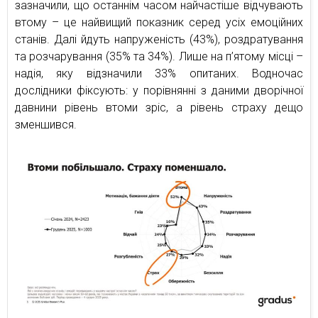
зазначили, що останнім часом найчастіше відчувають
втому – це найвищий показник серед усіх емоційних
станів. Далі йдуть напруженість (43%), роздратування
та розчарування (35% та 34%). Лише на п’ятому місці –
надія, яку відзначили 33% опитаних. Водночас
дослідники фіксують: у порівнянні з даними дворічної
давнини рівень втоми зріс, а рівень страху дещо
зменшився.