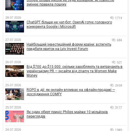
Google більше ніколи не буде колишнім: AI повністю
змінює правила пошуку
28.07.2026
1714
ChatGPT більше не чат-бот: OpenAI готує головного
конкурента Google і Microsoft
27.07.2026
684
Найбільший інвестиційний форум країни: встигніть
придбати квиток на Lviv Invest Forum
26.07.2026
521
Від $700 до $15 000: скільки заробляють та витрачають в
українському PR — інсайти від znamy та Women Make
Money
25.07.2026
2658
ROPO в дії: як онлайн впливає на офлайн-продажі —
дослідження COMFY
25.07.2026
3177
Як один оберт приніс Philips майже 10 мільйонів
переглядів
24.07.2026
1989