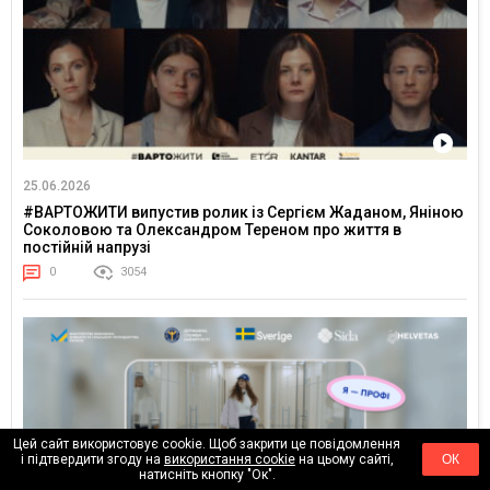
25.06.2026
#ВАРТОЖИТИ випустив ролик із Сергієм Жаданом, Яніною
Соколовою та Олександром Тереном про життя в
постійній напрузі
0
3054
Цей сайт використовує cookie. Щоб закрити це повідомлення
і підтвердити згоду на
використання cookie
на цьому сайті,
ОК
натисніть кнопку "Ок".