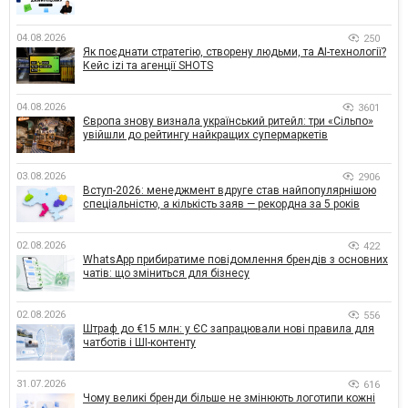
04.08.2026
250
Як поєднати стратегію, створену людьми, та AI-технології?
Кейс izi та агенції SHOTS
04.08.2026
3601
Європа знову визнала український ритейл: три «Сільпо»
увійшли до рейтингу найкращих супермаркетів
03.08.2026
2906
Вступ-2026: менеджмент вдруге став найпопулярнішою
спеціальністю, а кількість заяв — рекордна за 5 років
02.08.2026
422
WhatsApp прибиратиме повідомлення брендів з основних
чатів: що зміниться для бізнесу
02.08.2026
556
Штраф до €15 млн: у ЄС запрацювали нові правила для
чатботів і ШІ-контенту
31.07.2026
616
Чому великі бренди більше не змінюють логотипи кожні