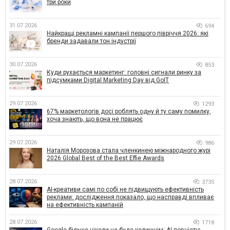
три роки
31.07.2026
694
Найкращі рекламні кампанії першого півріччя 2026: які
бренди задавали тон індустрії
30.07.2026
853
Куди рухається маркетинг: головні сигнали ринку за
підсумками Digital Marketing Day від GoIT
29.07.2026
1293
67% маркетологів досі роблять одну й ту саму помилку,
хоча знають, що вона не працює
29.07.2026
986
Наталія Морозова стала членкинею міжнародного журі
2026 Global Best of the Best Effie Awards
28.07.2026
3735
AI-креативи самі по собі не підвищують ефективність
реклами: дослідження показало, що насправді впливає
на ефективність кампаній
28.07.2026
1718