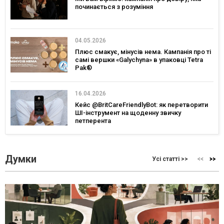
починається з розуміння
04.05.2026
Плюс смакує, мінусів нема. Кампанія про ті
самі вершки «Galychyna» в упаковці Tetra
Pak®
16.04.2026
Кейс @BritCareFriendlyBot: як перетворити
ШІ-інструмент на щоденну звичку
петперента
Думки
Усі статті >>