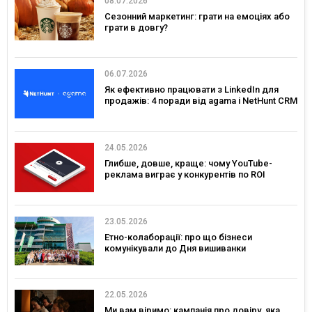
08.07.2026
Сезонний маркетинг: грати на емоціях або
грати в довгу?
06.07.2026
Як ефективно працювати з LinkedIn для
продажів: 4 поради від agama і NetHunt CRM
24.05.2026
Глибше, довше, краще: чому YouTube-
реклама виграє у конкурентів по ROI
23.05.2026
Етно-колаборації: про що бізнеси
комунікували до Дня вишиванки
22.05.2026
Ми вам віримо: кампанія про довіру, яка