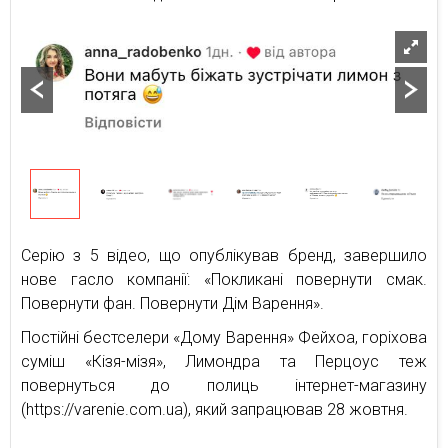
Серію з 5 відео, що опублікував бренд, завершило
нове гасло компанії: «Покликані повернути смак.
Повернути фан. Повернути Дім Варення».
Постійні бестселери «Дому Варення» Фейхоа, горіхова
суміш «Кізя-мізя», Лимондра та Перцоус теж
повернуться до полиць інтернет-магазину
(https://varenie.com.ua), який запрацював 28 жовтня.