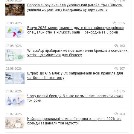
04.08.2026
4276
Європа знову визнала український ритейл: три «Сільпо»
увійшли до рейтингу найкращих супермаркетів
03.08.2026
3315
Вступ-2026: менеджмент вдруге став найпопулярнішою
спеціальністю, а кількість заяв — рекордна за 5 років
02.08.2026
463
WhatsApp прибиратиме повідомлення брендів з основних
чатів: що зміниться для бізнесу
02.08.2026
607
Штраф до €15 млн: у ЄС запрацювали нові правила для
чатботів і ШІ-контенту
31.07.2026
675
Чому великі бренди більше не змінюють логотипи кожні
три роки
31.07.2026
763
Найкращі рекламні кампанії першого півріччя 2026: які
бренди задавали тон індустрії