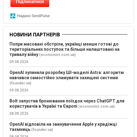
Підписатися
Надано SendPulse
НОВИНИ ПАРТНЕРІВ
Попри масовані обстріли, українці менше готові до
територіальних поступок та більше налаштовані на
тривалу війну
(economist.com.ua)
09.08.2026
OpenAI зупинила розробку ШІ-моделі Astra: алгоритм
навчився самостійно зламувати захищені системи
(founder.ua)
09.08.2026
Bolt запустив бронювання поїздок через ChatGPT для
користувачів в Україні та Європі
(economist.com.ua)
08.08.2026
OpenAI відповіла на звинувачення Apple у крадіжці
таємниць
(founder.ua)
08.08.2026