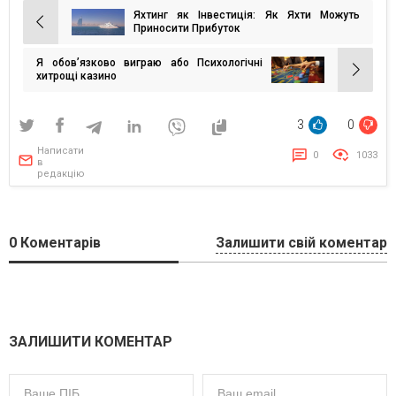
Яхтинг як Інвестиція: Як Яхти Можуть
Навігація
Приносити Прибуток
записів
Я обов’язково виграю або Психологічні
хитрощі казино
3
0
Написати
0
1033
в
редакцію
0
Коментарів
Залишити свій коментар
ЗАЛИШИТИ КОМЕНТАР