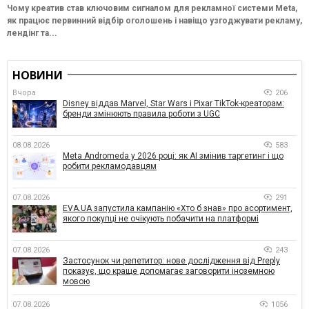
Чому креатив став ключовим сигналом для рекламної системи Meta,
як працює первинний відбір оголошень і навіщо узгоджувати рекламу,
лендінг та...
НОВИНИ
Вчора
206
Disney віддав Marvel, Star Wars і Pixar TikTok-креаторам:
бренди змінюють правила роботи з UGC
08.08.2026
583
Meta Andromeda у 2026 році: як AI змінив таргетинг і що
робити рекламодавцям
07.08.2026
291
EVA.UA запустила кампанію «Хто б знав» про асортимент,
якого покупці не очікують побачити на платформі
07.08.2026
243
Застосунок чи репетитор: нове дослідження від Preply
показує, що краще допомагає заговорити іноземною
мовою
07.08.2026
1056