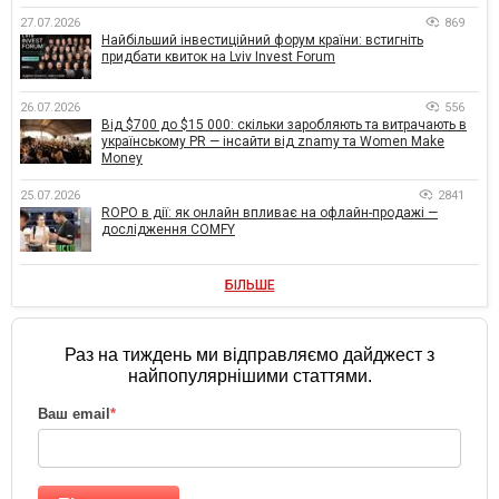
27.07.2026
869
Найбільший інвестиційний форум країни: встигніть
придбати квиток на Lviv Invest Forum
26.07.2026
556
Від $700 до $15 000: скільки заробляють та витрачають в
українському PR — інсайти від znamy та Women Make
Money
25.07.2026
2841
ROPO в дії: як онлайн впливає на офлайн-продажі —
дослідження COMFY
БІЛЬШЕ
Раз на тиждень ми відправляємо дайджест з
найпопулярнішими статтями.
Ваш email
*