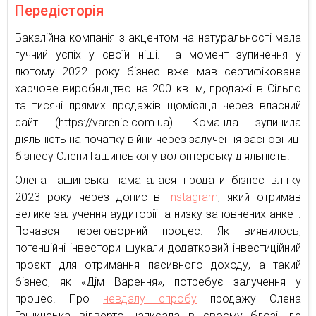
Передісторія
Бакалійна компанія з акцентом на натуральності мала
гучний успіх у своїй ніші. На момент зупинення у
лютому 2022 року бізнес вже мав сертифіковане
харчове виробництво на 200 кв. м, продажі в Сільпо
та тисячі прямих продажів щомісяця через власний
сайт (https://varenie.com.ua). Команда зупинила
діяльність на початку війни через залучення засновниці
бізнесу Олени Гашинської у волонтерську діяльність.
Олена Гашинська намагалася продати бізнес влітку
2023 року через допис в
Instagram
, який отримав
велике залучення аудиторії та низку заповнених анкет.
Почався переговорний процес. Як виявилось,
потенційні інвестори шукали додатковий інвестиційний
проєкт для отримання пасивного доходу, а такий
бізнес, як «Дім Варення», потребує залучення у
процес. Про
невдалу спробу
продажу Олена
Гашинська відверто написала в своєму блозі, де