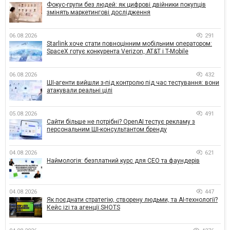
Фокус-групи без людей: як цифрові двійники покупців
змінять маркетингові дослідження
06.08.2026
291
Starlink хоче стати повноцінним мобільним оператором:
SpaceX готує конкурента Verizon, AT&T і T-Mobile
06.08.2026
432
ШІ-агенти вийшли з-під контролю під час тестування: вони
атакували реальні цілі
05.08.2026
491
Сайти більше не потрібні? OpenAI тестує рекламу з
персональним ШІ-консультантом бренду
04.08.2026
621
Наймологія: безплатний курс для CEO та фаундерів
04.08.2026
447
Як поєднати стратегію, створену людьми, та AI-технології?
Кейс izi та агенції SHOTS