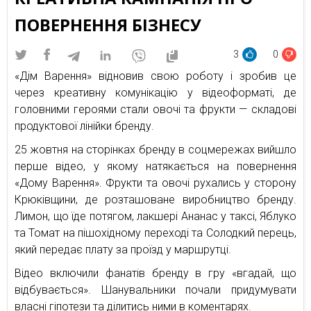
ПОВЕРНЕННЯ БІЗНЕСУ
3
0
«Дім Варення» відновив свою роботу і зробив це
через креативну комунікацію у відеоформаті, де
головними героями стали овочі та фрукти — складові
продуктової лінійки бренду.
25 жовтня на сторінках бренду в соцмережах вийшло
перше відео, у якому натякається на повернення
«Дому Варення». Фрукти та овочі рухались у сторону
Крюківщини, де розташоване виробництво бренду.
Лимон, що їде потягом, лакшері Ананас у таксі, Яблуко
та Томат на пішохідному переході та Солодкий перець,
який передає плату за проїзд у маршрутці.
Відео включили фанатів бренду в гру «вгадай, що
відбувається». Шанувальники почали придумувати
власні гіпотези та ділитись ними в коментарях.