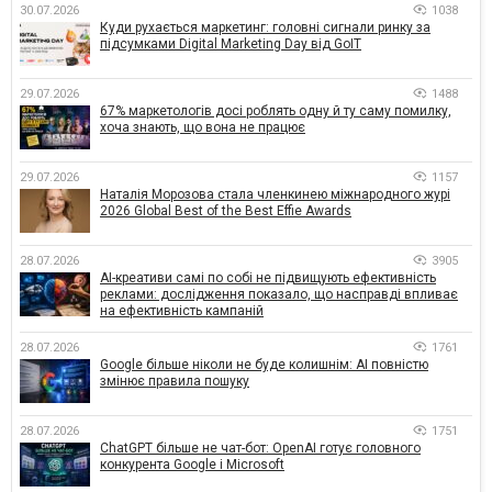
30.07.2026
1038
Куди рухається маркетинг: головні сигнали ринку за
підсумками Digital Marketing Day від GoIT
29.07.2026
1488
67% маркетологів досі роблять одну й ту саму помилку,
хоча знають, що вона не працює
29.07.2026
1157
Наталія Морозова стала членкинею міжнародного журі
2026 Global Best of the Best Effie Awards
28.07.2026
3905
AI-креативи самі по собі не підвищують ефективність
реклами: дослідження показало, що насправді впливає
на ефективність кампаній
28.07.2026
1761
Google більше ніколи не буде колишнім: AI повністю
змінює правила пошуку
28.07.2026
1751
ChatGPT більше не чат-бот: OpenAI готує головного
конкурента Google і Microsoft