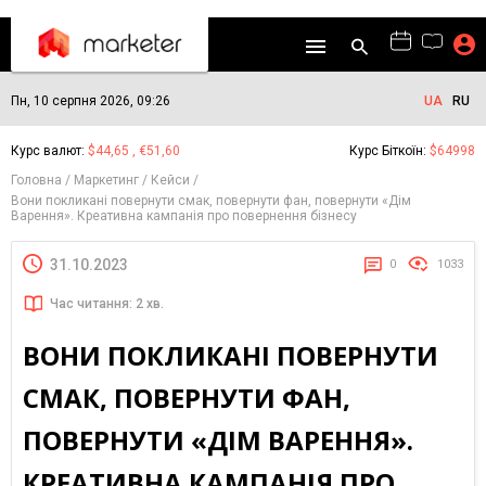
Пн, 10 серпня 2026, 09:26
UA
RU
Курс валют:
$44,65 , €51,60
Курс Біткоїн:
$64998
Головна
Маркетинг
Кейси
Вони покликані повернути смак, повернути фан, повернути «Дім
Варення». Креативна кампанія про повернення бізнесу
31.10.2023
0
1033
Час читання: 2 хв.
ВОНИ ПОКЛИКАНІ ПОВЕРНУТИ
СМАК, ПОВЕРНУТИ ФАН,
ПОВЕРНУТИ «ДІМ ВАРЕННЯ».
КРЕАТИВНА КАМПАНІЯ ПРО