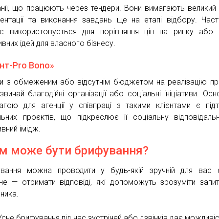
нії, що працюють через тендери. Вони вимагають великий
ентації та виконання завдань ще на етапі відбору. Час
с використовується для порівняння цін на ринку або
ивних ідей для власного бізнесу.
єнт-Pro Bono»
ти з обмеженим або відсутнім бюджетом на реалізацію пр
звичай благодійні організації або соціальні ініціативи. Ос
агою для агенції у співпраці з такими клієнтами є під
льних проєктів, що підкреслює її соціальну відповідальн
вний імідж.
м може бути брифування?
вання можна проводити у будь-якій зручній для вас 
не — отримати відповіді, які допоможуть зрозуміти запит 
ника.
Усне брифування під час зустрічей або дзвінків дає можливі