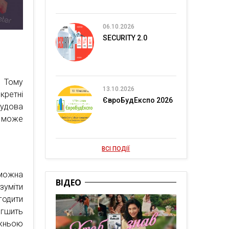
06.10.2026
SECURITY 2.0
. Тому
13.10.2026
кретні
ЄвроБудЕкспо 2026
будова
а може
ВСІ ПОДІЇ
 можна
ВІДЕО
зуміти
годити
егшить
ожньою