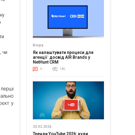
ну
о
о
ти
Вчора
, чи
Як налаштувати процеси для
агенції: досвід AIR Brands у
NetHunt CRM
0
186
перші
мально
оєкт у
24.02.2026
Тренди YouTube 2026: куди