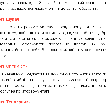
руктивну взаємодію. Зазвичай він має чіткий запит, і на
вання залишається лише уточнити деталі та побажання.
єнт-Шукач»
 не до кінця розуміє, які саме послуги йому потрібні. За
ає в тому, щоб ініціювати розмову та, під час роботи над б
вити такі питання, які допоможуть виявити глобальні цілі кл
озволить сформувати пропозицію послуг, які зм
ольнити його потреби. З часом такий клієнт може досягти
ег».
єнт-Оптиміст»
т із невеликим бюджетом, за який очікує отримати багато п
еликі амбіції на популярність і вимагає відразу га
ьтатів. В роботі над такими запитами краще надавати розш
послуг на початковому етапі.
єнт-Тендерник»