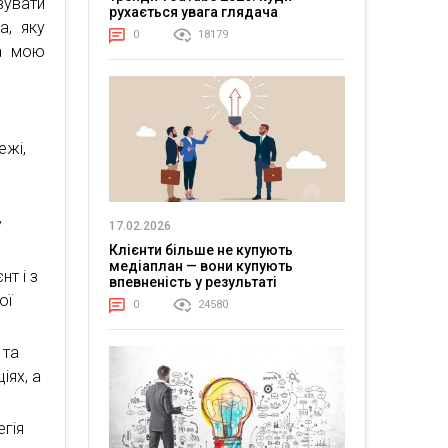
увати
рухається увага глядача
а, яку
0
18179
на мою
и
ежі,
у
17.02.2026
Клієнти більше не купують
медіаплан — вони купують
нт і з
впевненість у результаті
ої
0
24580
 та
іях, а
егія