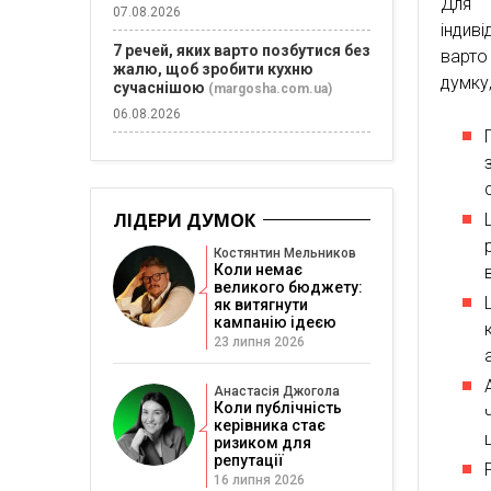
Для 
07.08.2026
індив
7 речей, яких варто позбутися без
варто
жалю, щоб зробити кухню
думку
сучаснішою
(margosha.com.ua)
06.08.2026
ЛІДЕРИ ДУМОК
Костянтин Мельников
Коли немає
великого бюджету:
як витягнути
кампанію ідеєю
23 липня 2026
Анастасія Джогола
Коли публічність
керівника стає
ризиком для
репутації
16 липня 2026