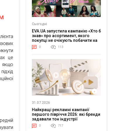
ам
Сьогодні
EVA.UA запустила кампанію «Хто б
знав» про асортимент, якого
лієнта
покупці не очікують побачити на
изових
платформі
0
113
кнути
ках це
, якщо
підхід
ційної
31.07.2026
Найкращі рекламні кампанії
першого півріччя 2026: які бренди
задавали тон індустрії
редній
0
717
вувати