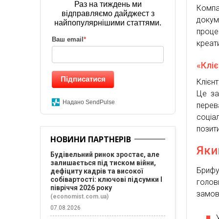
Раз на тиждень ми
Компа
відправляємо дайджест з
докум
найпопулярнішими статтями.
проце
Ваш email
*
креат
«Клі
Підписатися
Клієн
Це за
Надано SendPulse
перев
соціа
позити
НОВИНИ ПАРТНЕРІВ
Яки
Будівельний ринок зростає, але
залишається під тиском війни,
Брифу
дефіциту кадрів та високої
собівартості: ключові підсумки І
голов
півріччя 2026 року
замов
(economist.com.ua)
07.08.2026