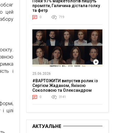
Поки 97% маркетологів пишуть
 обсяг
промпти, Галичина дістала голку
та фетр
то цей
0
719
 збору
оєкту.
новною
тримка
ість і
25.06.2026
#ВАРТОЖИТИ випустив ролик із
Сергієм Жаданом, Яніною
Соколовою та Олександром
Тереном про життя в постійній
0
3141
напрузі
формі,
і цілі
АКТУАЛЬНЕ
сть