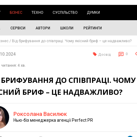
Г
БІЗНЕС
ТЕХНО
СУСПІЛЬСТВО
ДУМКИ
А
СЕРВІСИ
АВТОРИ
ШКОЛИ
РЕЙТИНГИ
ізнес
Від брифування до співпраці. Чому якісний бриф – це надважливо?
.10.2024
0
Досвід
 читання: 4 хв.
 БРИФУВАННЯ ДО СПІВПРАЦІ. ЧОМУ
ІСНИЙ БРИФ – ЦЕ НАДВАЖЛИВО?
Роксолана Василюк
Нью-біз менеджерка агенції Perfect PR