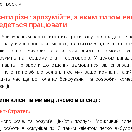
ю проєкту.
єнти різні: зрозумійте, з яким типом в
едеться працювати
 брифуванням варто витратити трохи часу на дослідження к
глянути його соціальні мережі, згадки в медіа, наявність кр
ацій тощо. Базовий аналіз замовника допоможе уни
озумінь на першому етапі переговорів. У деяких випад
навіть призвести до рішення відмовитися від співпраці
ті клієнта не збігаються з цінностями вашої компанії. Такий 
дить час ще до початку брифування та розробки комер
иції.
типи клієнтів ми виділяємо в агенції:
єнт-Стратег»
 чого хоче, та розуміє цінність послуги. Можливий попе
д роботи в комунікаціях. З таким клієнтом легко вибудо