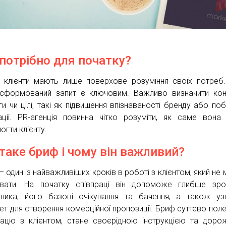
потрібно для початку?
 клієнти мають лише поверхове розуміння своїх потреб
 сформований запит є ключовим. Важливо визначити кон
ги чи цілі, такі як підвищення впізнаваності бренду або по
ації. PR-агенція повинна чітко розуміти, як саме вон
огти клієнту.
таке бриф і чому він важливий?
– один із найважливіших кроків в роботі з клієнтом, який не
увати. На початку співпраці він допоможе глибше зро
ника, його базові очікування та бачення, а також уз
т для створення комерційної пропозиції. Бриф суттєво пол
рацю з клієнтом, стане своєрідною інструкцією та дор