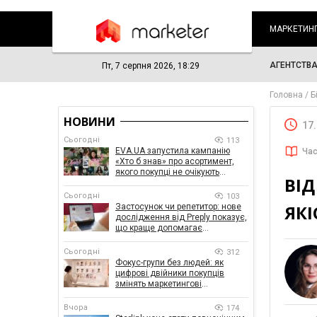
МАРКЕТИН
АГЕНТСТВ
Пт, 7 серпня 2026, 18:29
Головна
Б
НОВИНИ
17
Сьогодні
113
EVA.UA запустила кампанію
Час
«Хто б знав» про асортимент,
якого покупці не очікують
ВІД
побачити на платформі
Сьогодні
103
ЯК
Застосунок чи репетитор: нове
дослідження від Preply показує,
що краще допомагає
заговорити іноземною мовою
Сьогодні
312
Фокус-групи без людей: як
цифрові двійники покупців
змінять маркетингові
дослідження
Вчора
174