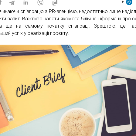
6
чинаючи співпрацю з PR-агенцією, недостатньо лише надісл
ити запит. Важливо надати якомога більше інформації про с
та ще на самому початку співпраці. Зрештою, це гар
ший успіх у реалізації проєкту.