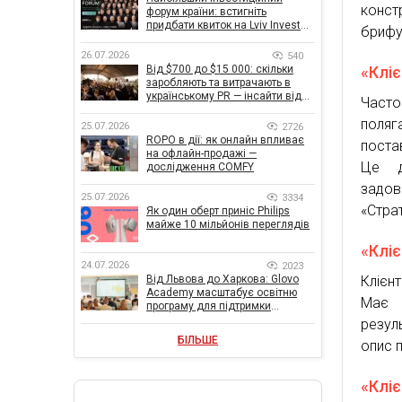
конст
форум країни: встигніть
придбати квиток на Lviv Invest
брифу
Forum
26.07.2026
540
«Клі
Від $700 до $15 000: скільки
заробляють та витрачають в
українському PR — інсайти від
Часто
znamy та Women Make Money
поляг
25.07.2026
2726
ROPO в дії: як онлайн впливає
поста
на офлайн-продажі —
Це д
дослідження COMFY
задов
25.07.2026
3334
«Страт
Як один оберт приніс Philips
майже 10 мільйонів переглядів
«Клі
24.07.2026
2023
Клієн
Від Львова до Харкова: Glovo
Academy масштабує освітню
Має в
програму для підтримки
українського бізнесу
резул
БІЛЬШЕ
опис 
«Клі