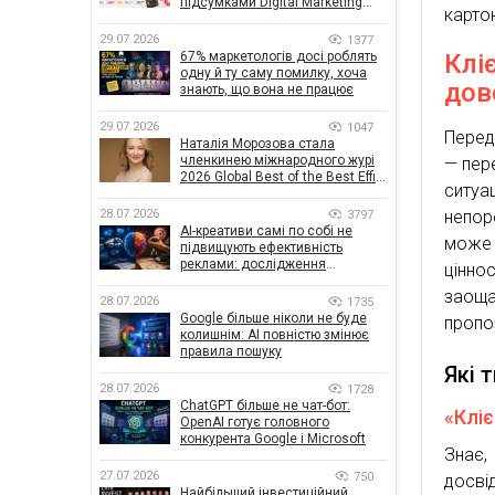
підсумками Digital Marketing
карто
Day від GoIT
29.07.2026
1377
Клі
67% маркетологів досі роблять
одну й ту саму помилку, хоча
дов
знають, що вона не працює
29.07.2026
1047
Перед
Наталія Морозова стала
членкинею міжнародного журі
— пере
2026 Global Best of the Best Effie
ситу
Awards
непор
28.07.2026
3797
AI-креативи самі по собі не
може 
підвищують ефективність
реклами: дослідження
ціннос
показало, що насправді
заоща
впливає на ефективність
28.07.2026
1735
кампаній
Google більше ніколи не буде
пропоз
колишнім: AI повністю змінює
правила пошуку
Які 
28.07.2026
1728
ChatGPT більше не чат-бот:
«Клі
OpenAI готує головного
конкурента Google і Microsoft
Знає,
27.07.2026
750
досві
Найбільший інвестиційний