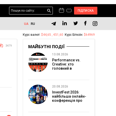
ПІДПИСКА
UA
RU
Курс валют:
$44,65 , €51,60
Курс Біткоїн:
$64969
МАЙБУТНІ ПОДІЇ
3479
13.08.2026
Performance vs.
Creative: хто
головний в
перформанс-
маркетингу?
20.08.2026
InvestFest 2026:
найбільша онлайн-
конференція про
інвестиції