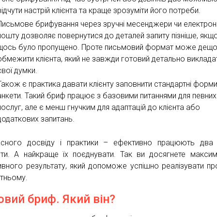
відчути настрій клієнта та краще зрозуміти його потреби.
Письмове брифування через зручні месенджери чи електрон
пошту дозволяє повернутися до деталей запиту пізніше, якщ
щось було пропущено. Проте письмовий формат може дещ
обмежити клієнта, який не завжди готовий детально виклада
свої думки.
Також є практика давати клієнту заповнити стандартні форми
анкети. Такий бриф працює з базовими питаннями для певних
послуг, але є менш гнучким для адаптацій до клієнта або
додаткових запитань.
сного досвіду і практики – ефективно працюють два 
нти. А найкраще їх поєднувати. Так ви досягнете макси
ивного результату, який допоможе успішно реалізувати пр
тньому.
овий бриф. Який він?