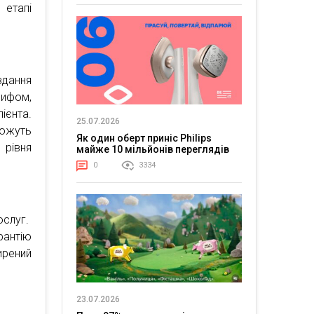
 етапі
вдання
рифом,
ієнта.
25.07.2026
ожуть
Як один оберт приніс Philips
 рівня
майже 10 мільйонів переглядів
0
3334
ослуг.
рантію
ирений
23.07.2026