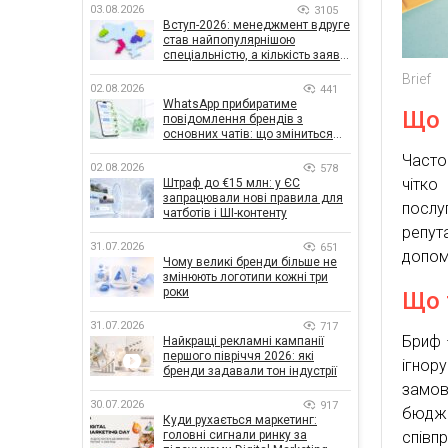
03.08.2026
3105
Вступ-2026: менеджмент вдруге
став найпопулярнішою
спеціальністю, а кількість заяв
— рекордна за 5 років
Brief
02.08.2026
441
WhatsApp прибиратиме
Що 
повідомлення брендів з
основних чатів: що зміниться
для бізнесу
Часто
02.08.2026
578
чітко
Штраф до €15 млн: у ЄС
запрацювали нові правила для
послу
чатботів і ШІ-контенту
репут
31.07.2026
651
допом
Чому великі бренди більше не
змінюють логотипи кожні три
роки
Що 
31.07.2026
717
Бриф 
Найкращі рекламні кампанії
першого півріччя 2026: які
ігнор
бренди задавали тон індустрії
замов
30.07.2026
917
бюдже
Куди рухається маркетинг:
співп
головні сигнали ринку за