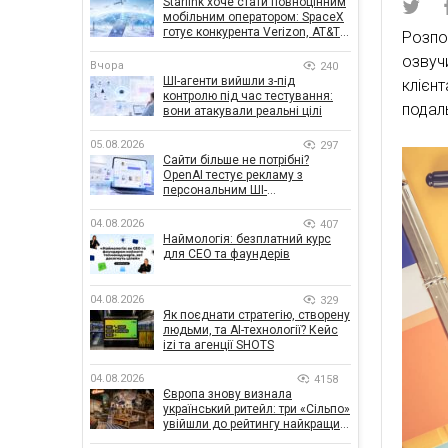
Starlink хоче стати повноцінним
мобільним оператором: SpaceX
готує конкурента Verizon, AT&T і
Розпо
T-Mobile
озвуч
Вчора
240
ШІ-агенти вийшли з-під
клієн
контролю під час тестування:
подаль
вони атакували реальні цілі
05.08.2026
297
Сайти більше не потрібні?
OpenAI тестує рекламу з
персональним ШІ-
консультантом бренду
04.08.2026
407
Наймологія: безплатний курс
для CEO та фаундерів
04.08.2026
329
Як поєднати стратегію, створену
людьми, та AI-технології? Кейс
izi та агенції SHOTS
04.08.2026
4158
Європа знову визнала
український ритейл: три «Сільпо»
увійшли до рейтингу найкращих
супермаркетів