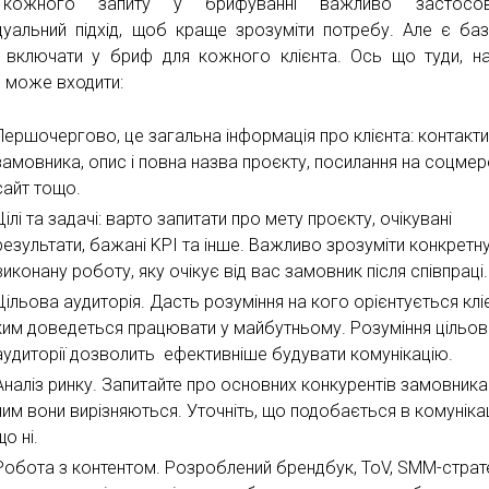
кожного запиту у брифуванні важливо застосов
ідуальний підхід, щоб краще зрозуміти потребу. Але є баз
 включати у бриф для кожного клієнта. Ось що туди, 
, може входити:
Першочергово, це загальна інформація про клієнта: контакт
замовника, опис і повна назва проєкту, посилання на соцмер
сайт тощо.
Цілі та задачі: варто запитати про мету проєкту, очікувані
результати, бажані KPI та інше. Важливо зрозуміти конкретн
виконану роботу, яку очікує від вас замовник після співпраці.
Цільова аудиторія. Дасть розуміння на кого орієнтується кліє
ким доведеться працювати у майбутньому. Розуміння цільов
аудиторії дозволить ефективніше будувати комунікацію.
Аналіз ринку. Запитайте про основних конкурентів замовника
чим вони вирізняються. Уточніть, що подобається в комунікац
що ні.
Робота з контентом. Розроблений брендбук, ToV, SMM-страт