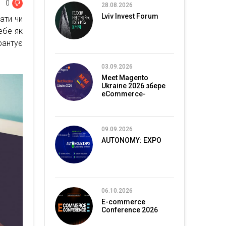
0
28.08.2026
Lviv Invest Forum
ати чи
ебе як
антує
03.09.2026
Meet Magento
Ukraine 2026 збере
eCommerce-
спільноту в Києві
09.09.2026
AUTONOMY: EXPO
06.10.2026
E-commerce
Conference 2026