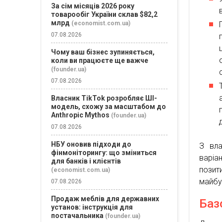
За сім місяців 2026 року
товарообіг України склав $82,2
млрд
(economist.com.ua)
07.08.2026
Чому ваш бізнес зупиняється,
коли ви працюєте ще важче
(founder.ua)
07.08.2026
Власник TikTok розробляє ШІ-
модель, схожу за масштабом до
Anthropic Mythos
(founder.ua)
07.08.2026
НБУ оновив підходи до
З вла
фінмоніторингу: що зміниться
варіа
для банків і клієнтів
позит
(economist.com.ua)
майбу
07.08.2026
Продаж меблів для державних
Баз
установ: інструкція для
постачальника
(founder.ua)