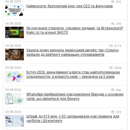
04.08.2026
355
Наймологія: безплатний курс для CEO та фаундерів
04.08.2026
299
Як поєднати стратегію, створену людьми, та AI-технології?
Кейс izi та агенції SHOTS
04.08.2026
4119
Європа знову визнала український ритейл: три «Сільпо»
увійшли до рейтингу найкращих супермаркетів
03.08.2026
3058
Вступ-2026: менеджмент вдруге став найпопулярнішою
спеціальністю, а кількість заяв — рекордна за 5 років
02.08.2026
436
WhatsApp прибиратиме повідомлення брендів з основних
чатів: що зміниться для бізнесу
02.08.2026
573
Штраф до €15 млн: у ЄС запрацювали нові правила для
чатботів і ШІ-контенту