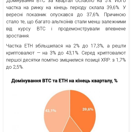
Домінування BTC за квартал ослабло на 5%. Його
частка на ринку на кінець періоду склала 39,6%. У
вересні показник опускався до 37,6%. Причиною
стало те, що багато альткоїнів стали менш залежними
від курсу BTC і продемонстрували впевнене
зростання.
Частка ETH збільшилася на 2% до 17,3%, а решти
криптовалют — на 3% до 43,1%. Серед криптовалют
першої десятки помітно зміцнилися позиції XRP: з 1,7%
до 2,5%.