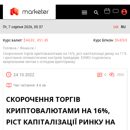
Пт, 7 серпня 2026, 05:37
UA
RU
Курс валют:
$44,65 , €51,45
Курс Біткоїн:
$64269
Головна
Фінанси
Скорочення торгів криптовалютами на 16%, ріст капіталізації ринку на 11%
і зростання оптимістичних настроїв трейдерів: EXMO поділилась
квартальним звітом з оглядом крипторинку
24.10.2022
0
2552
Час читання: 4.6 хв.
СКОРОЧЕННЯ ТОРГІВ
КРИПТОВАЛЮТАМИ НА 16%,
РІСТ КАПІТАЛІЗАЦІЇ РИНКУ НА