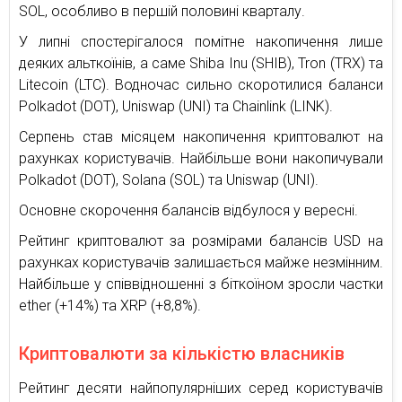
SOL, особливо в першій половині кварталу.
У липні спостерігалося помітне накопичення лише
деяких альткоїнів, а саме Shiba Inu (SHIB), Tron (TRX) та
Litecoin (LTC). Водночас сильно скоротилися баланси
Polkadot (DOT), Uniswap (UNI) та Chainlink (LINK).
Серпень став місяцем накопичення криптовалют на
рахунках користувачів. Найбільше вони накопичували
Polkadot (DOT), Solana (SOL) та Uniswap (UNI).
Основне скорочення балансів відбулося у вересні.
Рейтинг криптовалют за розмірами балансів USD на
рахунках користувачів залишається майже незмінним.
Найбільше у співвідношенні з біткоїном зросли частки
ether (+14%) та XRP (+8,8%).
Криптовалюти за кількістю власників
Рейтинг десяти найпопулярніших серед користувачів