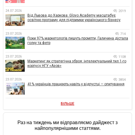
24.07.2026
2019
Від Львова до Харкова: Glovo Academy масштабує
освітню програму для підтримки українського бізнесу
23.07.2026
714
Поки 97% маркетологів пишуть промпти, Галичина дістала
голку та фетр
23.07.2026
1108
Маркетинг як стратегічна зброя: інтелектуальний тил 1-го
корпусу НГУ «Азов»
23.07.2026
3854
41% українців працюють навіть у відпустці — опитування
БІЛЬШЕ
Раз на тиждень ми відправляємо дайджест з
найпопулярнішими статтями.