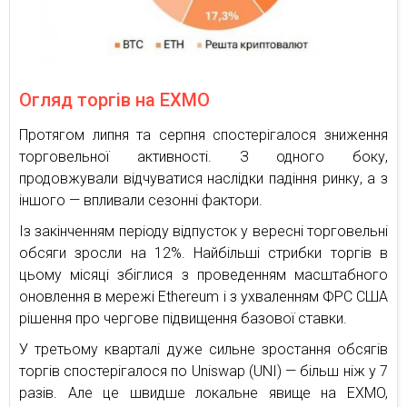
Огляд торгів на EXMO
Протягом липня та серпня спостерігалося зниження
торговельної активності. З одного боку,
продовжували відчуватися наслідки падіння ринку, а з
іншого — впливали сезонні фактори.
Із закінченням періоду відпусток у вересні торговельні
обсяги зросли на 12%. Найбільші стрибки торгів в
цьому місяці збіглися з проведенням масштабного
оновлення в мережі Ethereum і з ухваленням ФРС США
рішення про чергове підвищення базової ставки.
У третьому кварталі дуже сильне зростання обсягів
торгів спостерігалося по Uniswap (UNI) — більш ніж у 7
разів. Але це швидше локальне явище на EXMO,