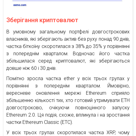
Зберігання криптовалют
В умовному загальному портфелі довгострокових
власників, які зберігають актив без руху понад 90 днів,
частка біткоїну скоротилася з 38% до 35% у порівнянні
з попереднім кварталом. Водночас його частка
збільшилася серед криптовалют, які зберігаються
довше ніж 60 і 30 днів.
Помітно зросла частка ether у всіх трьох групах у
порівнянні з попереднім кварталом. Ймовірно,
вересневе оновлення мережі Ethereum сприяло
збільшенню кількості тих, хто готовий утримувати ETH
довгостроково, очікуючи повноцінного запуску
Ethereum 2.0. Ця подія, схоже, вплинула і на зростання
частки Ethereum Classic (ETC).
У всіх трьох групах скоротилася частка XRP, чому