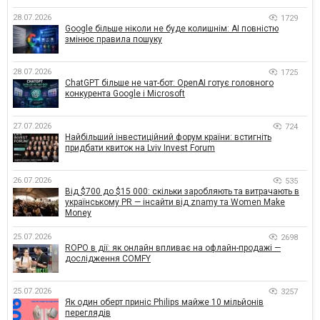
28.07.2026
1729
Google більше ніколи не буде колишнім: AI повністю
змінює правила пошуку
28.07.2026
1725
ChatGPT більше не чат-бот: OpenAI готує головного
конкурента Google і Microsoft
27.07.2026
724
Найбільший інвестиційний форум країни: встигніть
придбати квиток на Lviv Invest Forum
26.07.2026
535
Від $700 до $15 000: скільки заробляють та витрачають в
українському PR — інсайти від znamy та Women Make
Money
25.07.2026
2698
ROPO в дії: як онлайн впливає на офлайн-продажі —
дослідження COMFY
25.07.2026
3257
Як один оберт приніс Philips майже 10 мільйонів
переглядів