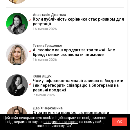
Анастасія Джогола
Коли публічність керівника стає ризиком для
репутації
16 липня 2026
Тетяна Грищенко
AI скопіює ваш продукт за три тижні. Але
бренд і сенси скопіювати не зможе
16 липня 2026
Юлія Віщук
Чому інфлюенс-кампанії зливають бюджети
і як перетворити співпрацю з блогерами на
реальні продажі
7 липня 2026
Дарʼя Черкашина
Стратегія, яка працює: як перетворити
креатив і контент на бізнес-результат
Цей сайт використовує cookie. Щоб закрити це повідомлення
і підтвердити згоду на
використання cookie
на цьому сайті,
ОК
6 липня 2026
натисніть кнопку "Ок".