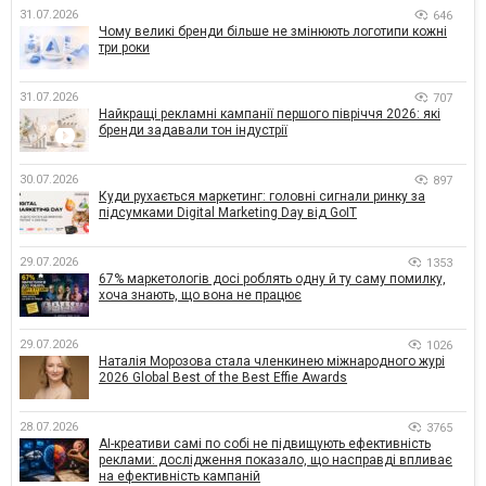
31.07.2026
646
Чому великі бренди більше не змінюють логотипи кожні
три роки
31.07.2026
707
Найкращі рекламні кампанії першого півріччя 2026: які
бренди задавали тон індустрії
30.07.2026
897
Куди рухається маркетинг: головні сигнали ринку за
підсумками Digital Marketing Day від GoIT
29.07.2026
1353
67% маркетологів досі роблять одну й ту саму помилку,
хоча знають, що вона не працює
29.07.2026
1026
Наталія Морозова стала членкинею міжнародного журі
2026 Global Best of the Best Effie Awards
28.07.2026
3765
AI-креативи самі по собі не підвищують ефективність
реклами: дослідження показало, що насправді впливає
на ефективність кампаній