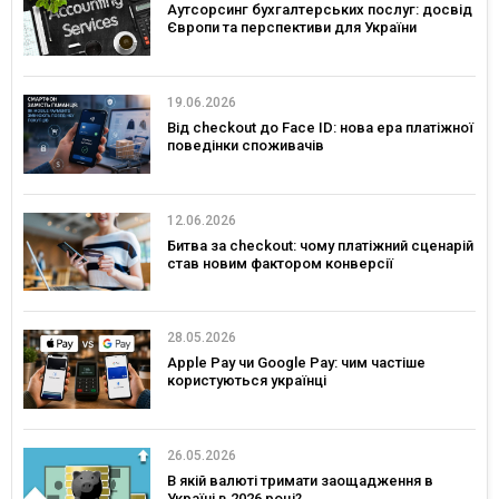
Аутсорсинг бухгалтерських послуг: досвід
Європи та перспективи для України
19.06.2026
Від checkout до Face ID: нова ера платіжної
поведінки споживачів
12.06.2026
Битва за checkout: чому платіжний сценарій
став новим фактором конверсії
28.05.2026
Apple Pay чи Google Pay: чим частіше
користуються українці
26.05.2026
В якій валюті тримати заощадження в
Україні в 2026 році?