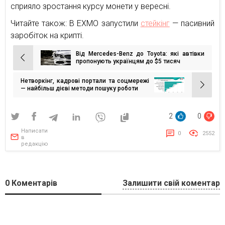
сприяло зростання курсу монети у вересні.
Читайте також: В EXMO запустили
стейкінг
— пасивний
заробіток на крипті.
Від Mercedes-Benz до Toyota: які автівки
Навігація
пропонують українцям до $5 тисяч
записів
Нетворкінг, кадрові портали та соцмережі
— найбільш дієві методи пошуку роботи
2
0
Написати
0
2552
в
редакцію
0
Коментарів
Залишити свій коментар