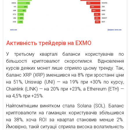
Активність трейдерів на EXMO
У третьому кварталі баланси користувачів по
більшості криптовалют скоротилися. Відновлення
курсів деяких монет лише сприяло цьому тренду. Так,
баланс XRP (XRP) зменшився на 8% при зростанні ціни
на 51%, Uniswap (UNI) — на 19% при +30% по курсу,
Chainlink (LINK) — на 20% при +23%, а Ethereum (ETH) —
на 4,5% при +25%.
Найпомітнішим винятком стала Solana (SOL). Баланс
криптовалюти на гаманцях користувачів збільшився
на 38%, хоча ROI за квартал становив менше 2%.
Ймовірно, такій ситуації сприяла висока волатильність