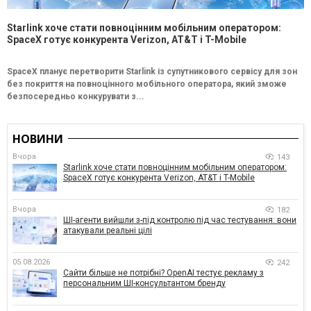
Starlink хоче стати повноцінним мобільним оператором:
SpaceX готує конкурента Verizon, AT&T і T-Mobile
SpaceX планує перетворити Starlink із супутникового сервісу для зон
без покриття на повноцінного мобільного оператора, який зможе
безпосередньо конкурувати з...
НОВИНИ
Вчора
143
Starlink хоче стати повноцінним мобільним оператором:
SpaceX готує конкурента Verizon, AT&T і T-Mobile
Вчора
182
ШІ-агенти вийшли з-під контролю під час тестування: вони
атакували реальні цілі
05.08.2026
242
Сайти більше не потрібні? OpenAI тестує рекламу з
персональним ШІ-консультантом бренду