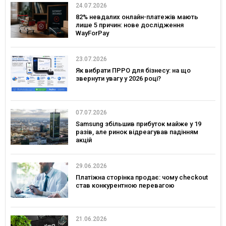
24.07.2026
82% невдалих онлайн-платежів мають
лише 5 причин: нове дослідження
WayForPay
23.07.2026
Як вибрати ПРРО для бізнесу: на що
звернути увагу у 2026 році?
07.07.2026
Samsung збільшив прибуток майже у 19
разів, але ринок відреагував падінням
акцій
29.06.2026
Платіжна сторінка продає: чому checkout
став конкурентною перевагою
21.06.2026