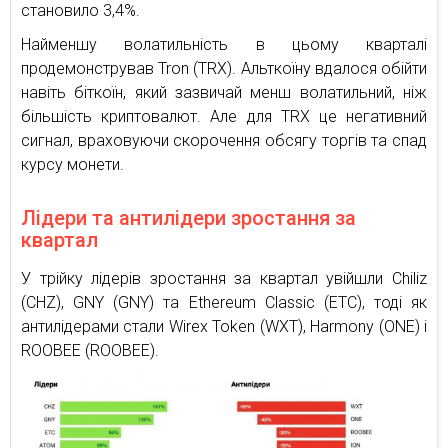
становило 3,4%.
Найменшу волатильність в цьому кварталі
продемонстрував Tron (TRX). Альткоїну вдалося обійти
навіть біткоїн, який зазвичай менш волатильний, ніж
більшість криптовалют. Але для TRX це негативний
сигнал, враховуючи скорочення обсягу торгів та спад
курсу монети.
Лідери та антилідери зростання за
квартал
У трійку лідерів зростання за квартал увійшли Chiliz
(CHZ), GNY (GNY) тa Ethereum Classic (ETC), тоді як
антилідерами стали Wirex Token (WXT), Harmony (ONE) і
ROOBEE (ROOBEE).