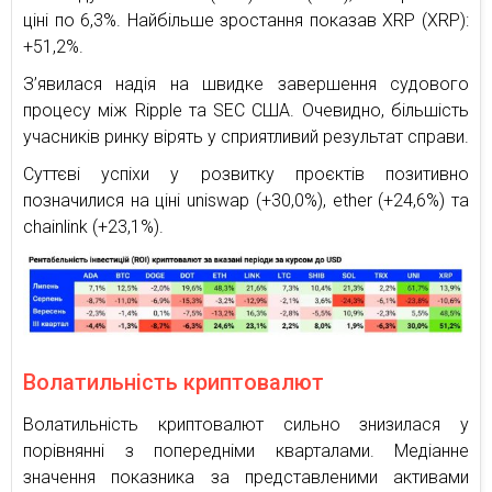
ціні по 6,3%. Найбільше зростання показав XRP (XRP):
+51,2%.
З’явилася надія на швидке завершення судового
процесу між Ripple та SEC США. Очевидно, більшість
учасників ринку вірять у сприятливий результат справи.
Суттєві успіхи у розвитку проєктів позитивно
позначилися на ціні uniswap (+30,0%), ether (+24,6%) та
chainlink (+23,1%).
Волатильність криптовалют
Волатильність криптовалют сильно знизилася у
порівнянні з попередніми кварталами. Медіанне
значення показника за представленими активами