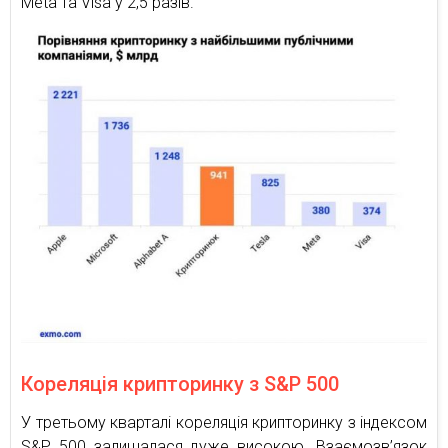
Meta та Visa у 2,5 разів.
Кореляція крипторинку з S&P 500
У третьому кварталі кореляція крипторинку з індексом
S&P 500 залишалася дуже високою. Взаємозв’язок