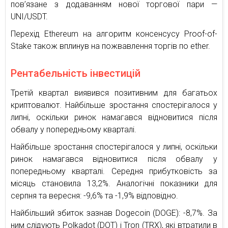
пов’язане з додаванням нової торгової пари —
UNI/USDT.
Перехід Ethereum на алгоритм консенсусу Proof-of-
Stake також вплинув на пожвавлення торгів по ether.
Рентабельність інвестицій
Третій квартал виявився позитивним для багатьох
криптовалют. Найбільше зростання спостерігалося у
липні, оскільки ринок намагався відновитися після
обвалу у попередньому кварталі.
Найбільше зростання спостерігалося у липні, оскільки
ринок намагався відновитися після обвалу у
попередньому кварталі. Середня прибутковість за
місяць становила 13,2%. Аналогічні показники для
серпня та вересня: -9,6% та -1,9% відповідно.
Найбільший збиток зазнав Dogecoin (DOGE): -8,7%. За
ним слідують Polkadot (DOT) і Tron (TRX), які втратили в