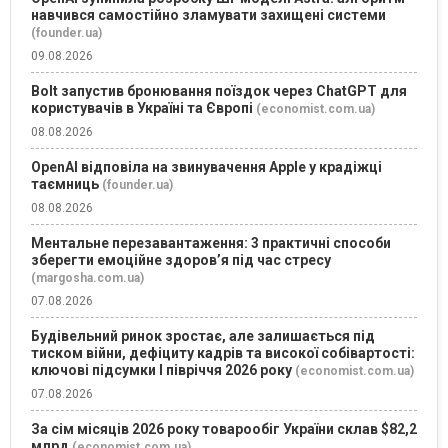
навчився самостійно зламувати захищені системи
(founder.ua)
09.08.2026
Bolt запустив бронювання поїздок через ChatGPT для
користувачів в Україні та Європі
(economist.com.ua)
08.08.2026
OpenAI відповіла на звинувачення Apple у крадіжці
таємниць
(founder.ua)
08.08.2026
Ментальне перезавантаження: 3 практичні способи
зберегти емоційне здоров’я під час стресу
(margosha.com.ua)
07.08.2026
Будівельний ринок зростає, але залишається під
тиском війни, дефіциту кадрів та високої собівартості:
ключові підсумки І півріччя 2026 року
(economist.com.ua)
07.08.2026
За сім місяців 2026 року товарообіг України склав $82,2
млрд
(economist.com.ua)