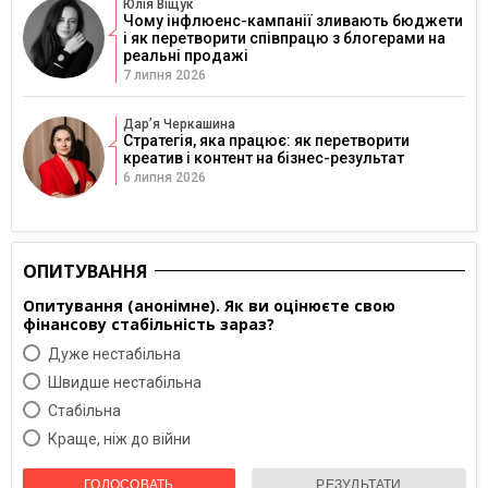
Юлія Віщук
Чому інфлюенс-кампанії зливають бюджети
і як перетворити співпрацю з блогерами на
реальні продажі
7 липня 2026
Дарʼя Черкашина
Стратегія, яка працює: як перетворити
креатив і контент на бізнес-результат
6 липня 2026
ОПИТУВАННЯ
Опитування (анонімне). Як ви оцінюєте свою
фінансову стабільність зараз?
Дуже нестабільна
Швидше нестабільна
Cтабільна
Краще, ніж до війни
ГОЛОСОВАТЬ
РЕЗУЛЬТАТИ