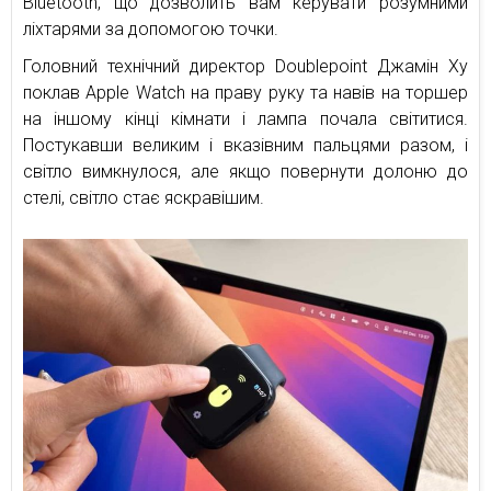
Bluetooth, що дозволить вам керувати розумними
ліхтарями за допомогою точки.
Головний технічний директор Doublepoint Джамін Ху
поклав Apple Watch на праву руку та навів на торшер
на іншому кінці кімнати і лампа почала світитися.
Постукавши великим і вказівним пальцями разом, і
світло вимкнулося, але якщо повернути долоню до
стелі, світло стає яскравішим.