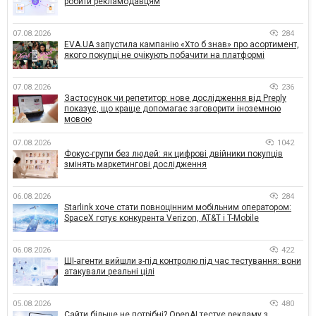
робити рекламодавцям
07.08.2026
284
EVA.UA запустила кампанію «Хто б знав» про асортимент,
якого покупці не очікують побачити на платформі
07.08.2026
236
Застосунок чи репетитор: нове дослідження від Preply
показує, що краще допомагає заговорити іноземною
мовою
07.08.2026
1042
Фокус-групи без людей: як цифрові двійники покупців
змінять маркетингові дослідження
06.08.2026
284
Starlink хоче стати повноцінним мобільним оператором:
SpaceX готує конкурента Verizon, AT&T і T-Mobile
06.08.2026
422
ШІ-агенти вийшли з-під контролю під час тестування: вони
атакували реальні цілі
05.08.2026
480
Сайти більше не потрібні? OpenAI тестує рекламу з