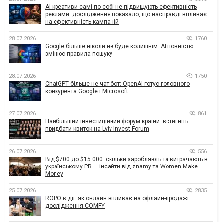
AI-креативи самі по собі не підвищують ефективність
реклами: дослідження показало, що насправді впливає
на ефективність кампаній
28.07.2026
1760
Google більше ніколи не буде колишнім: AI повністю
змінює правила пошуку
28.07.2026
1750
ChatGPT більше не чат-бот: OpenAI готує головного
конкурента Google і Microsoft
27.07.2026
861
Найбільший інвестиційний форум країни: встигніть
придбати квиток на Lviv Invest Forum
26.07.2026
556
Від $700 до $15 000: скільки заробляють та витрачають в
українському PR — інсайти від znamy та Women Make
Money
25.07.2026
2835
ROPO в дії: як онлайн впливає на офлайн-продажі —
дослідження COMFY