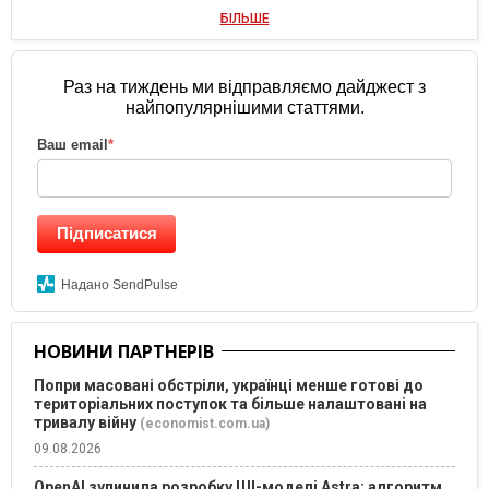
БІЛЬШЕ
Раз на тиждень ми відправляємо дайджест з
найпопулярнішими статтями.
Ваш email
*
Підписатися
Надано SendPulse
НОВИНИ ПАРТНЕРІВ
Попри масовані обстріли, українці менше готові до
територіальних поступок та більше налаштовані на
тривалу війну
(economist.com.ua)
09.08.2026
OpenAI зупинила розробку ШІ-моделі Astra: алгоритм