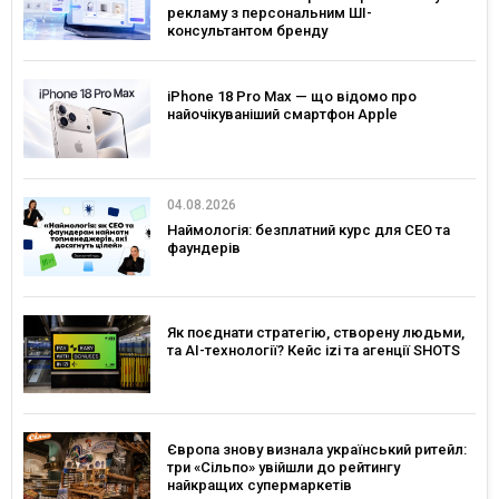
рекламу з персональним ШІ-
консультантом бренду
iPhone 18 Pro Max — що відомо про
найочікуваніший смартфон Apple
04.08.2026
Наймологія: безплатний курс для CEO та
фаундерів
Як поєднати стратегію, створену людьми,
та AI-технології? Кейс izi та агенції SHOTS
Європа знову визнала український ритейл:
три «Сільпо» увійшли до рейтингу
найкращих супермаркетів