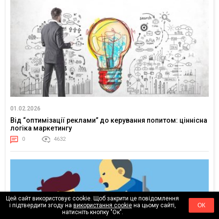
01.02.2026
Від “оптимізації реклами” до керування попитом: ціннісна
логіка маркетингу
0
4632
Цей сайт використовує cookie. Щоб закрити це повідомлення
і підтвердити згоду на
використання cookie
на цьому сайті,
ОК
натисніть кнопку "Ок".