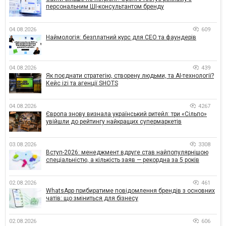
персональним ШІ-консультантом бренду
04.08.2026
609
Наймологія: безплатний курс для CEO та фаундерів
04.08.2026
439
Як поєднати стратегію, створену людьми, та AI-технології?
Кейс izi та агенції SHOTS
04.08.2026
4267
Європа знову визнала український ритейл: три «Сільпо»
увійшли до рейтингу найкращих супермаркетів
03.08.2026
3308
Вступ-2026: менеджмент вдруге став найпопулярнішою
спеціальністю, а кількість заяв — рекордна за 5 років
02.08.2026
461
WhatsApp прибиратиме повідомлення брендів з основних
чатів: що зміниться для бізнесу
02.08.2026
606