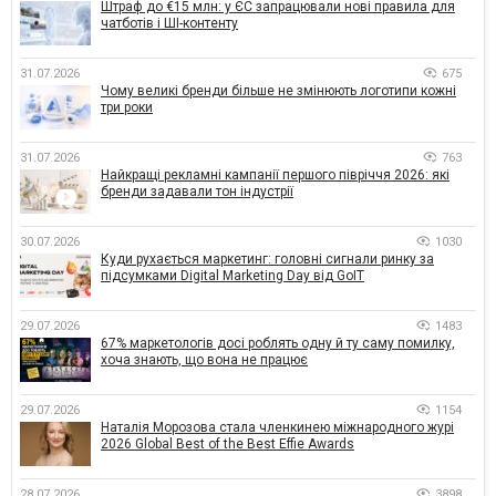
Штраф до €15 млн: у ЄС запрацювали нові правила для
чатботів і ШІ-контенту
31.07.2026
675
Чому великі бренди більше не змінюють логотипи кожні
три роки
31.07.2026
763
Найкращі рекламні кампанії першого півріччя 2026: які
бренди задавали тон індустрії
30.07.2026
1030
Куди рухається маркетинг: головні сигнали ринку за
підсумками Digital Marketing Day від GoIT
29.07.2026
1483
67% маркетологів досі роблять одну й ту саму помилку,
хоча знають, що вона не працює
29.07.2026
1154
Наталія Морозова стала членкинею міжнародного журі
2026 Global Best of the Best Effie Awards
28.07.2026
3898