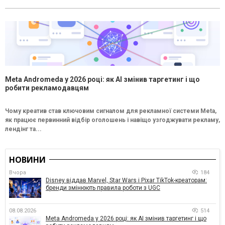
Meta Andromeda у 2026 році: як AI змінив таргетинг і що
робити рекламодавцям
Чому креатив став ключовим сигналом для рекламної системи Meta,
як працює первинний відбір оголошень і навіщо узгоджувати рекламу,
лендінг та...
НОВИНИ
Вчора
184
Disney віддав Marvel, Star Wars і Pixar TikTok-креаторам:
бренди змінюють правила роботи з UGC
08.08.2026
514
Meta Andromeda у 2026 році: як AI змінив таргетинг і що