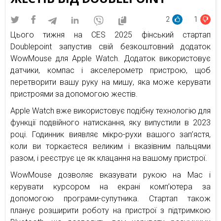
2
1
Цього тижня на CES 2025 фінський стартап
Doublepoint запустив свій безкоштовний додаток
WowMouse для Apple Watch. Додаток використовує
датчики, компас і акселерометр пристрою, щоб
перетворити вашу руку на мишу, яка може керувати
пристроями за допомогою жестів.
Apple Watch вже використовує подібну технологію для
функції подвійного натискання, яку випустили в 2023
році. Годинник виявляє мікро-рухи вашого зап’ястя,
коли ви торкаєтеся великим і вказівним пальцями
разом, і реєструє це як клацання на вашому пристрої.
WowMouse дозволяє вказувати рукою на Mac і
керувати курсором на екрані комп’ютера за
допомогою програми-супутника. Стартап також
планує розширити роботу на пристрої з підтримкою