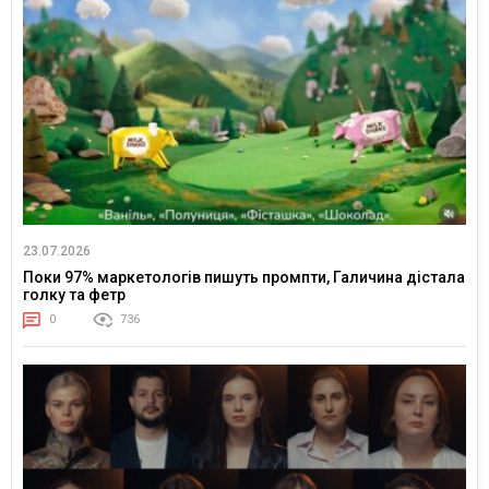
23.07.2026
Поки 97% маркетологів пишуть промпти, Галичина дістала
голку та фетр
0
736