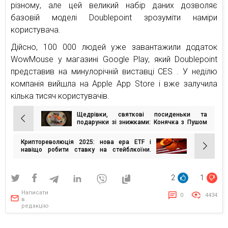
різному, але цей великий набір даних дозволяє
базовій моделі Doublepoint зрозуміти наміри
користувача.
Дійсно, 100 000 людей уже завантажили додаток
WowMouse у магазині Google Play, який Doublepoint
представив на минулорічній виставці CES . У неділю
компанія вийшла на Apple App Store і вже залучила
кілька тисяч користувачів.
Щедрівки, святкові посиденьки та
Навігація
подарунки зі знижками: Конячка з Пушом
COMFY відсвяткували Різдво та новий рік
записів
Криптореволюція 2025: нова ера ETF і
навіщо робити ставку на стейблкоїни.
Прогноз від Forbes USA
2
1
Написати
0
4434
в
редакцію