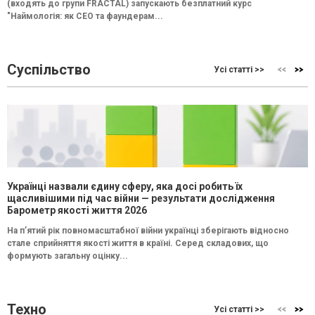
(входять до групи FRACTAL) запускають безплатний курс
"Наймологія: як СEO та фаундерам...
Суспільство
Усі статті >>
Українці назвали єдину сферу, яка досі робить їх
щасливішими під час війни — результати дослідження
Барометр якості життя 2026
На п’ятий рік повномасштабної війни українці зберігають відносно
стале сприйняття якості життя в країні. Серед складових, що
формують загальну оцінку...
Техно
Усі статті >>