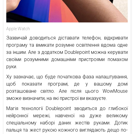
Apple Watch
Зазвичай доводиться діставати телефон, відкривати
програму та вмикати розумне освітлення вдома одне
за іншим. Але з додатком Doublepoint можна керувати
своїми розумними домашніми пристроями помахом
руки.
Ху зазначає, що буде початкова фаза налаштування,
щоб показати програмі, де у вашому домі
розташоване світло. Але після цього WowMouse
зможе визначити, на які пристрої ви вказуєте.
Магія технології Doublepoint зводиться до глибокої
нейронної мережі, навченої на дуже великому
спеціальному наборі даних жестів руками. Дотик
пальця та жест рукою кожного виглядають дещо по-