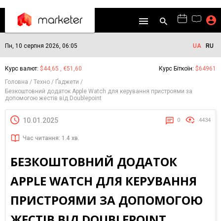
Пн, 10 серпня 2026, 06:05
UA
RU
Курс валют:
$44,65 , €51,60
Курс Біткоїн:
$64961
Головна
Техно
Ґаджети
Безкоштовний додаток Apple Watch для керування пристроями за
допомогою жестів від Doublepoint
10.01.2025
0
4434
Час читання: 1.4 хв.
БЕЗКОШТОВНИЙ ДОДАТОК
APPLE WATCH ДЛЯ КЕРУВАННЯ
ПРИСТРОЯМИ ЗА ДОПОМОГОЮ
ЖЕСТІВ ВІД DOUBLEPOINT