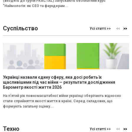
(входять до групи FRACTAL) запускають безплатний курс
"Наймологія: як СEO та фаундерам...
Суспільство
Усі статті >>
Українці назвали єдину сферу, яка досі робить їх
щасливішими під час війни — результати дослідження
Барометр якості життя 2026
На п’ятий рік повномасштабної війни українці зберігають відносно
стале сприйняття якості життя в країні. Серед складових, що
формують загальну оцінку...
Техно
Усі статті >>