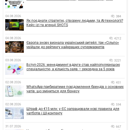
04.08.2026
384
Як поєднати стратегію, створену людьми, та AI-технології?
Кейс izi та агенції SHOTS
04.08.2026
4212
Європа знову визнала український ритейл: три «Сільпо»
увійшли до рейтингу найкращих супермаркетів
03.08.2026
3221
Вступ-2026: менеджмент вдруге став найпопулярнішою
спеціальністю, а кількість заяв — рекордна за 5 років
02.08.2026
451
WhatsApp прибиратиме повідомлення брендів з основних
чатів: що зміниться для бізнесу
02.08.2026
594
Штраф до €15 млн: у ЄС запрацювали нові правила для
чатботів і ШІ-контенту
31.07.2026
667