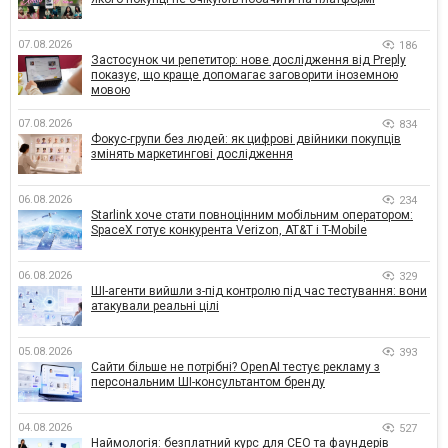
07.08.2026
186
Застосунок чи репетитор: нове дослідження від Preply
показує, що краще допомагає заговорити іноземною
мовою
07.08.2026
834
Фокус-групи без людей: як цифрові двійники покупців
змінять маркетингові дослідження
06.08.2026
234
Starlink хоче стати повноцінним мобільним оператором:
SpaceX готує конкурента Verizon, AT&T і T-Mobile
06.08.2026
329
ШІ-агенти вийшли з-під контролю під час тестування: вони
атакували реальні цілі
05.08.2026
393
Сайти більше не потрібні? OpenAI тестує рекламу з
персональним ШІ-консультантом бренду
04.08.2026
527
Наймологія: безплатний курс для CEO та фаундерів