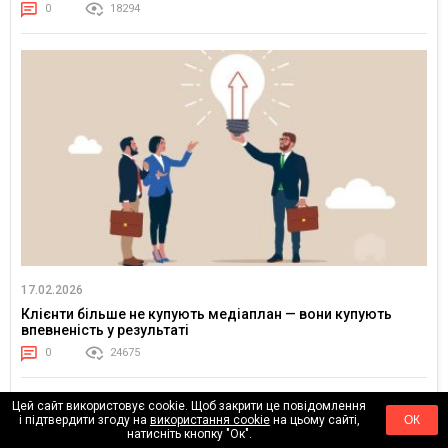
0
18294
17.02.2026
Клієнти більше не купують медіаплан — вони купують
впевненість у результаті
0
24675
Цей сайт використовує cookie. Щоб закрити це повідомлення
і підтвердити згоду на
використання cookie
на цьому сайті,
ОК
натисніть кнопку "Ок".