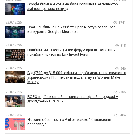
Google більше ніколи не буде колишнім: AI повністю
змінює правила пошуку
28.07.2026
1741
ChatGPT більше не чат-бот: OpenAI готує головного
конкурента Google і Microsoft
27.07.2026
815
Найбільший інвестиційний форум країни: встигніть
придбати квиток на Lviv Invest Forum
26.07.2026
546
Від $700 до $15 000: скільки заробляють та витрачають в
українському PR — інсайти від znamy та Women Make
Money
25.07.2026
2785
ROPO в дії: як онлайн впливає на офлайн-продажі —
дослідження COMFY
25.07.2026
3484
Як один оберт приніс Philips майже 10 мільйонів
переглядів