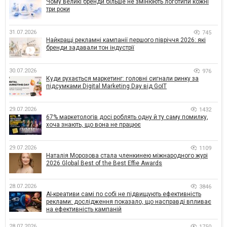
Чому великі бренди більше не змінюють логотипи кожні
три роки
31.07.2026
745
Найкращі рекламні кампанії першого півріччя 2026: які
бренди задавали тон індустрії
30.07.2026
976
Куди рухається маркетинг: головні сигнали ринку за
підсумками Digital Marketing Day від GoIT
29.07.2026
1432
67% маркетологів досі роблять одну й ту саму помилку,
хоча знають, що вона не працює
29.07.2026
1109
Наталія Морозова стала членкинею міжнародного журі
2026 Global Best of the Best Effie Awards
28.07.2026
3846
AI-креативи самі по собі не підвищують ефективність
реклами: дослідження показало, що насправді впливає
на ефективність кампаній
28.07.2026
1750