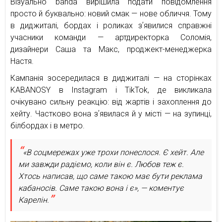
Візуально banda вирішила подати повідомлення
просто й буквально: новий смак — нове обличчя. Тому
в диджиталі, бордах і роликах зʼявилися справжні
учасники команди — артдиректорка Соломія,
дизайнери Саша та Макс, проджект-менеджерка
Настя.
Кампанія зосередилася в диджиталі — на сторінках
KABANOSY в Instagram і TikTok, де викликала
очікувано сильну реакцію: від жартів і захоплення до
хейту. Частково вона зʼявилася й у місті — на зупинці,
білбордах і в метро.
«В соцмережах уже трохи понеслося. Є хейт. Але
ми завжди радіємо, коли він є. Любов теж є.
Хтось написав, що саме такою має бути реклама
кабаносів. Саме такою вона і є», — коментує
Карелін.