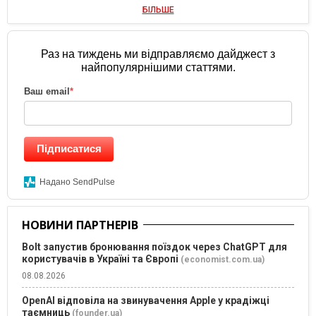
БІЛЬШЕ
Раз на тиждень ми відправляємо дайджест з
найпопулярнішими статтями.
Ваш email
*
Підписатися
Надано SendPulse
НОВИНИ ПАРТНЕРІВ
Bolt запустив бронювання поїздок через ChatGPT для
користувачів в Україні та Європі
(economist.com.ua)
08.08.2026
OpenAI відповіла на звинувачення Apple у крадіжці
таємниць
(founder.ua)