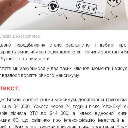
Credits: Depositphotos
давно передбачення стало реальністю, і дебати про
ірність змінилися на пошук двох істин: причини зростання Бі
йбутнього стану монети.
 статті ми зануримося у два таких ключові моменти і з’ясує
у вдалося досягти річного максимуму.
текст:
дня Біткоїн оновив річний максимум, досягнувши приголом
чки в $41,000. Усього через 24 години після “стрибку” е
ерів підняла BTC до $44 000, а індекс відносної сили
ищив 80, що свідчило про інтенсифікацію інвестицій в 
вий підйом у ціні охарактеризував річне зростання Бітко