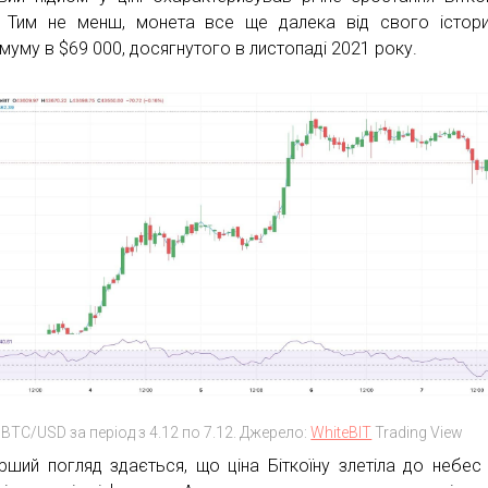
 Тим не менш, монета все ще далека від свого істор
муму в $69 000, досягнутого в листопаді 2021 року.
 BTC/USD за період з 4.12 по 7.12. Джерело:
WhiteBIT
Trading View
рший погляд здається, що ціна Біткоїну злетіла до небес