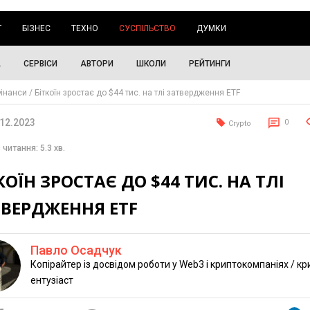
Г
БІЗНЕС
ТЕХНО
СУСПІЛЬСТВО
ДУМКИ
А
СЕРВІСИ
АВТОРИ
ШКОЛИ
РЕЙТИНГИ
інанси
Біткоїн зростає до $44 тис. на тлі затвердження ETF
.12.2023
0
Crypto
 читання: 5.3 хв.
КОЇН ЗРОСТАЄ ДО $44 ТИС. НА ТЛІ
ТВЕРДЖЕННЯ ETF
Павло Осадчук
Копірайтер із досвідом роботи у Web3 і криптокомпаніях / кр
ентузіаст