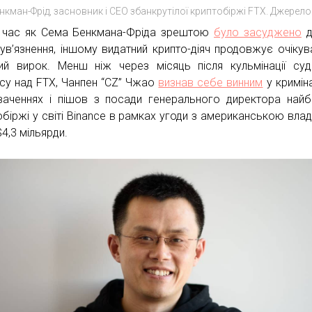
нкман-Фрід, засновник і CEO збанкрутілої криптобіржі FTX. Джерело
 час як Сема Бенкмана-Фріда зрештою
було засуджено
д
 ув’язнення, іншому видатний крипто-діяч продовжує очікув
ий вирок. Менш ніж через місяць після кульмінації су
су над FTX, Чанпен “CZ” Чжао
визнав себе винним
у кримін
ваченнях і пішов з посади генерального директора найб
обіржі у світі Binance в рамках угоди з американською вла
4,3 мільярди.