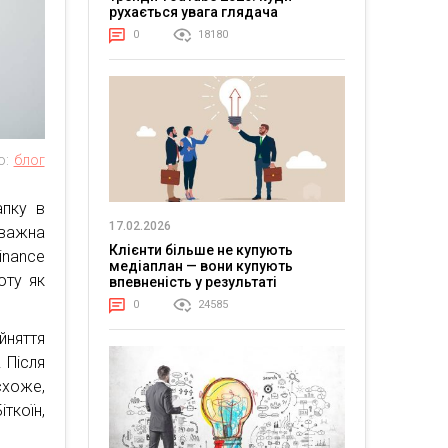
рухається увага глядача
0
18180
о:
блог
апку в
17.02.2026
важна
Клієнти більше не купують
inance
медіаплан — вони купують
юту як
впевненість у результаті
0
24585
йняття
. Після
схоже,
ткоїн,