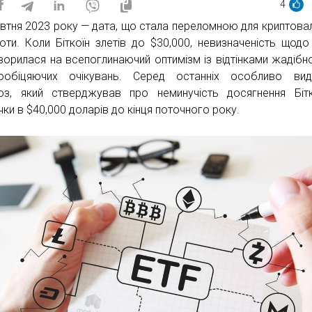
4
втня 2023 року — дата, що стала переломною для криптова
ноти. Коли Біткоїн злетів до $30,000, невизначеність щодо
ворилася на всепоглинаючий оптимізм із відтінками жадібно
ообіцяючих очікувань. Серед останніх особливо виді
оз, який стверджував про неминучість досягнення Біт
чки в $40,000 доларів до кінця поточного року.