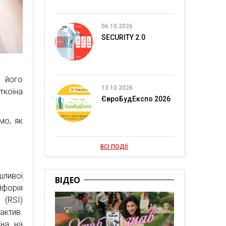
06.10.2026
SECURITY 2.0
 його
13.10.2026
ткоїна
ЄвроБудЕкспо 2026
мо, як
ВСІ ПОДІЇ
шливої
ВІДЕО
йфорія
 (RSI)
актив.
їна на