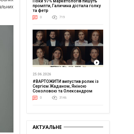
Поки 97% маркетологів пишуть
промпти, Галичина дістала голку
альних
та фетр
0
719
25.06.2026
#ВАРТОЖИТИ випустив ролик із
Сергієм Жаданом, Яніною
Соколовою та Олександром
Тереном про життя в постійній
0
3146
напрузі
АКТУАЛЬНЕ