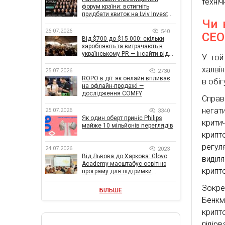
техніч
форум країни: встигніть
придбати квиток на Lviv Invest
Чи 
Forum
26.07.2026
540
CEO
Від $700 до $15 000: скільки
заробляють та витрачають в
українському PR — інсайти від
У той
znamy та Women Make Money
халвін
25.07.2026
2730
ROPO в дії: як онлайн впливає
в обі
на офлайн-продажі —
дослідження COMFY
Справ
негат
25.07.2026
3340
Як один оберт приніс Philips
крити
майже 10 мільйонів переглядів
крипт
регул
24.07.2026
2023
Від Львова до Харкова: Glovo
виділ
Academy масштабує освітню
крипт
програму для підтримки
українського бізнесу
Зокре
БІЛЬШЕ
Бенкм
крипто
підір