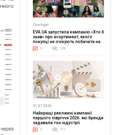
ичного
Сьогодні
EVA.UA запустила кампанію «Хто б
знав» про асортимент, якого
покупці не очікують побачити на
платформі
0
128
31.07.2026
Найкращі рекламні кампанії
першого півріччя 2026: які бренди
задавали тон індустрії
 через
0
717