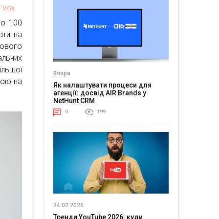
:
Vox
о 100
ати на
дового
альних
ільшої
Вчора
дою на
Як налаштувати процеси для
агенції: досвід AIR Brands у
NetHunt CRM
0
199
24.02.2026
Тренди YouTube 2026: куди