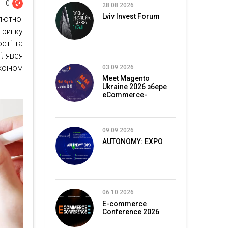
0
28.08.2026
Lviv Invest Forum
лютної
 ринку
сті та
лявся
коїном
03.09.2026
Meet Magento
Ukraine 2026 збере
eCommerce-
спільноту в Києві
09.09.2026
AUTONOMY: EXPO
06.10.2026
E-commerce
Conference 2026