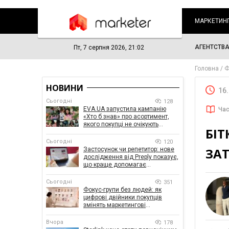
МАРКЕТИН
АГЕНТСТВ
Пт, 7 серпня 2026, 21:02
Головна
Ф
НОВИНИ
16
Сьогодні
128
EVA.UA запустила кампанію
Час
«Хто б знав» про асортимент,
якого покупці не очікують
БІТ
побачити на платформі
Сьогодні
120
ЗА
Застосунок чи репетитор: нове
дослідження від Preply показує,
що краще допомагає
заговорити іноземною мовою
Сьогодні
351
Фокус-групи без людей: як
цифрові двійники покупців
змінять маркетингові
дослідження
Вчора
178