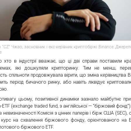
 “CZ” Чжао, засновник і екс-керівник криптобіржі Binance. Джерел
e
о хто в індустрії вважає, що ці дві справи поставили кр
емах, які дошкуляли крипторинку. Тим не менш, пере
ість спільноти продовжувала вірити, що зміна керівництва B
нить період бичачого ринку, або навіть ліквідує криптовал
рію.
отивагу цьому, позитивної динаміки зазнало майбутнє при
n-ETF (exchange traded fund, з англійської — “біржовий фонд”)
в невизначеності Комісія з цінних паперів і бірж США (SEC), 
 курс на схвалення біржового фонду, орієнтованого на Бі
потового біржового ETF.