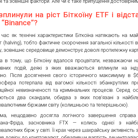
ні та зовнішні фактори. Але чи є таке припущення достовірни
вплинули на ріст Біткоїну ETF і відст
 “Binance”?
 час як технічні характеристики Біткоїна натякають на май
г (halving), тобто фактичне скорочення загальної кількості 
гу, зовнішнє середовище демонструє доволі протилежну карт
а в тому, що Біткоїну вдалося процвітати, незважаючи н
ивних подій, деякі з яких вважаються вплинули на інд
чно. Після досягнення свого історичного максимуму в $6
осфера потерпала від вагомої кількості збанкрутілих про
яційної невизначеності та кримінальних процесів. Серед ос
яються два скандали, обидва з яких пов’язані з найбі
овалютними біржами світу (колишньою та теперішньою).
ма, нещодавно досягла логічного завершення справа
ана-Фріда, засновника FTX — колись однієї з найбі
валютних бірж у світі. Її крах через шахрайську активність 
вав довіру до криптовалют, обваливши вартість децентраліз