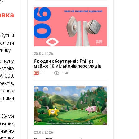
м?
авка
бутній
валюти
инку.
25.07.2026
а купу
Як один оберт приніс Philips
майже 10 мільйонів переглядів
устрію
0
3340
9,000,
ектів,
танніх
льшими
 Сема
льших
значно
23.07.2026
ованих