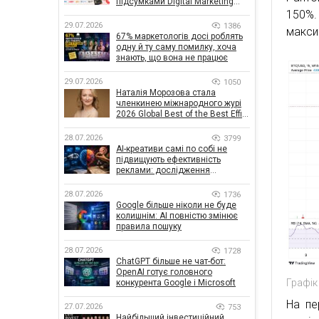
підсумками Digital Marketing
Day від GoIT
150%.
29.07.2026
1386
макси
67% маркетологів досі роблять
одну й ту саму помилку, хоча
знають, що вона не працює
29.07.2026
1050
Наталія Морозова стала
членкинею міжнародного журі
2026 Global Best of the Best Effie
Awards
28.07.2026
3799
AI-креативи самі по собі не
підвищують ефективність
реклами: дослідження
показало, що насправді
впливає на ефективність
28.07.2026
1736
кампаній
Google більше ніколи не буде
колишнім: AI повністю змінює
правила пошуку
28.07.2026
1728
ChatGPT більше не чат-бот:
OpenAI готує головного
Графік
конкурента Google і Microsoft
На пе
27.07.2026
753
Найбільший інвестиційний