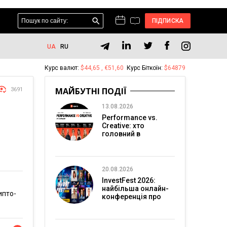
ПІДПИСКА
UA
RU
Курс валют:
$44,65 , €51,60
Курс Біткоїн:
$64879
МАЙБУТНІ ПОДІЇ
3691
13.08.2026
Performance vs.
Creative: хто
головний в
перформанс-
маркетингу?
20.08.2026
InvestFest 2026:
найбільша онлайн-
ипто-
конференція про
інвестиції