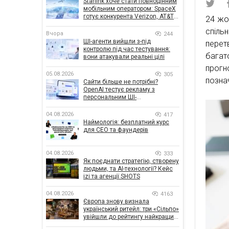
Starlink хоче стати повноцінним
мобільним оператором: SpaceX
готує конкурента Verizon, AT&T і
24 жо
T-Mobile
спіль
Вчора
244
ШІ-агенти вийшли з-під
перет
контролю під час тестування:
багат
вони атакували реальні цілі
прогн
05.08.2026
305
позна
Сайти більше не потрібні?
OpenAI тестує рекламу з
персональним ШІ-
консультантом бренду
04.08.2026
417
Наймологія: безплатний курс
для CEO та фаундерів
04.08.2026
333
Як поєднати стратегію, створену
людьми, та AI-технології? Кейс
izi та агенції SHOTS
04.08.2026
4163
Європа знову визнала
український ритейл: три «Сільпо»
увійшли до рейтингу найкращих
супермаркетів