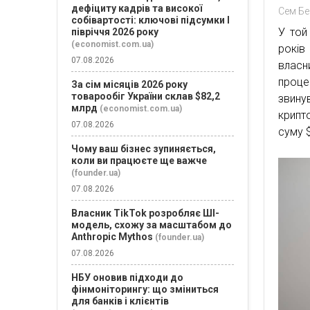
дефіциту кадрів та високої
Сем Бе
собівартості: ключові підсумки І
У той
півріччя 2026 року
(economist.com.ua)
років
07.08.2026
власн
проце
За сім місяців 2026 року
товарообіг України склав $82,2
звину
млрд
(economist.com.ua)
крипт
07.08.2026
суму $
Чому ваш бізнес зупиняється,
коли ви працюєте ще важче
(founder.ua)
07.08.2026
Власник TikTok розробляє ШІ-
модель, схожу за масштабом до
Anthropic Mythos
(founder.ua)
07.08.2026
НБУ оновив підходи до
фінмоніторингу: що зміниться
для банків і клієнтів