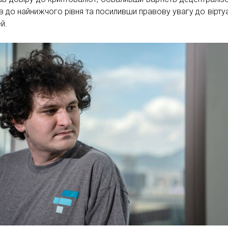
ів до найнижчого рівня та посиливши правову увагу до вірту
й.