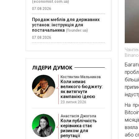
(economist.com.ua)
07.08.2026
Продаж меблів для державних
установ: інструкція для
постачальника
(founder.ua)
07.08.2026
Чанпен
Binanc
Багат
ЛІДЕРИ ДУМОК
пробл
Костянтин Мельников
більш
Коли немає
припи
великого бюджету:
як витягнути
індуст
кампанію ідеєю
23 липня 2026
На пр
Bitcoi
Анастасія Джогола
місяці
Коли публічність
керівника стає
взяла
ризиком для
або с
репутації