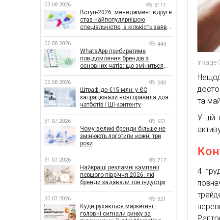
03.08.2026
3111
Вступ-2026: менеджмент вдруге
став найпопулярнішою
спеціальністю, а кількість заяв
— рекордна за 5 років
02.08.2026
443
WhatsApp прибиратиме
повідомлення брендів з
Image 
основних чатів: що зміниться
для бізнесу
Нещо
02.08.2026
580
достов
Штраф до €15 млн: у ЄС
запрацювали нові правила для
та ма
чатботів і ШІ-контенту
У цій
31.07.2026
651
актив
Чому великі бренди більше не
змінюють логотипи кожні три
роки
Кон
31.07.2026
717
Найкращі рекламні кампанії
4 гру
першого півріччя 2026: які
позна
бренди задавали тон індустрії
трейд
30.07.2026
921
перев
Куди рухається маркетинг:
головні сигнали ринку за
Рапто