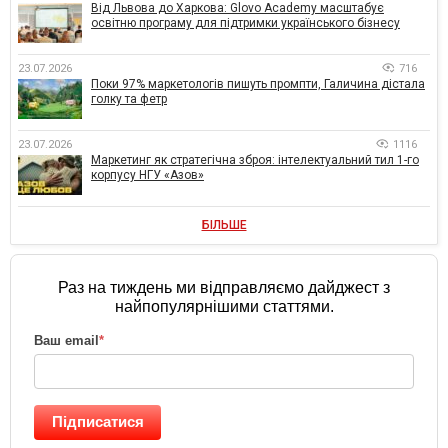
Від Львова до Харкова: Glovo Academy масштабує
освітню програму для підтримки українського бізнесу
23.07.2026
716
Поки 97% маркетологів пишуть промпти, Галичина дістала
голку та фетр
23.07.2026
1116
Маркетинг як стратегічна зброя: інтелектуальний тил 1-го
корпусу НГУ «Азов»
БІЛЬШЕ
Раз на тиждень ми відправляємо дайджест з
найпопулярнішими статтями.
Ваш email
*
Підписатися