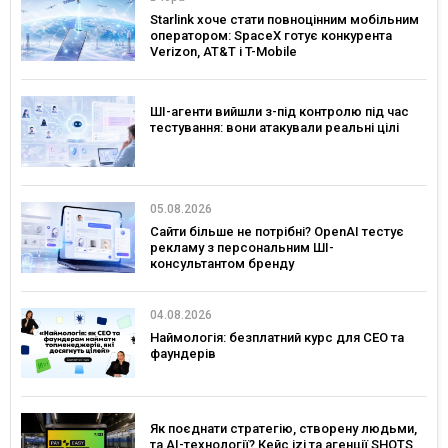
Starlink хоче стати повноцінним мобільним
оператором: SpaceX готує конкурента
Verizon, AT&T і T-Mobile
ШІ-агенти вийшли з-під контролю під час
тестування: вони атакували реальні цілі
05.08.2026
Сайти більше не потрібні? OpenAI тестує
рекламу з персональним ШІ-
консультантом бренду
04.08.2026
Наймологія: безплатний курс для CEO та
фаундерів
Як поєднати стратегію, створену людьми,
та AI-технології? Кейс izi та агенції SHOTS