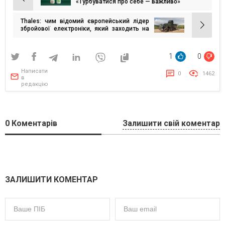
Навігація
«Турбуватися про себе — важливо»
записів
Thales: чим відомий європейський лідер
збройової електроніки, який заходить на
український ринок
1
0
Написати
0
1462
в
редакцію
0
Коментарів
Залишити свій коментар
ЗАЛИШИТИ КОМЕНТАР