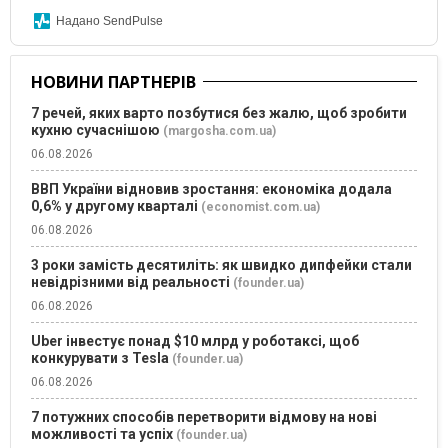
Надано SendPulse
НОВИНИ ПАРТНЕРІВ
7 речей, яких варто позбутися без жалю, щоб зробити
кухню сучаснішою
(margosha.com.ua)
06.08.2026
ВВП України відновив зростання: економіка додала
0,6% у другому кварталі
(economist.com.ua)
06.08.2026
3 роки замість десятиліть: як швидко дипфейки стали
невідрізними від реальності
(founder.ua)
06.08.2026
Uber інвестує понад $10 млрд у роботаксі, щоб
конкурувати з Tesla
(founder.ua)
06.08.2026
7 потужних способів перетворити відмову на нові
можливості та успіх
(founder.ua)