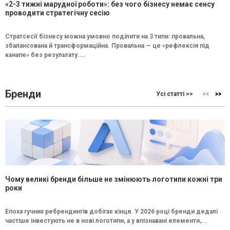
«2-3 тижні марудної роботи»: без чого бізнесу немає сенсу
проводити стратегічну сесію
Стратсесії бізнесу можна умовно поділити на 3 типи: провальна,
збалансована й трансформаційна. Провальна — це «рефлексія під
канапе» без результату....
Бренди
Усі статті >>
Чому великі бренди більше не змінюють логотипи кожні три
роки
Епоха гучних ребрендингів добігає кінця. У 2026 році бренди дедалі
частіше інвестують не в нові логотипи, а у впізнавані елементи,...