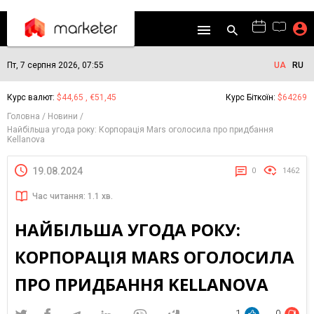
Пт, 7 серпня 2026, 07:55
UA
RU
Курс валют:
$44,65 , €51,45
Курс Біткоїн:
$64269
Головна
Новини
Найбільша угода року: Корпорація Mars оголосила про придбання
Kellanova
19.08.2024
0
1462
Час читання: 1.1 хв.
НАЙБІЛЬША УГОДА РОКУ:
КОРПОРАЦІЯ MARS ОГОЛОСИЛА
ПРО ПРИДБАННЯ KELLANOVA