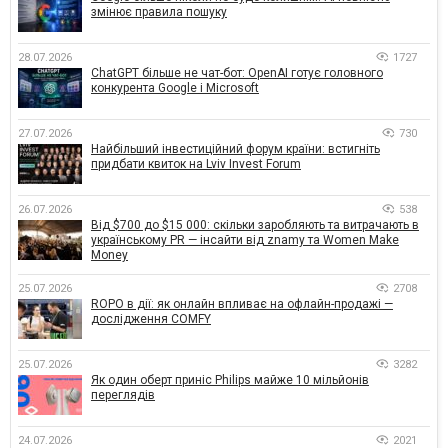
змінює правила пошуку
28.07.2026
1727
ChatGPT більше не чат-бот: OpenAI готує головного
конкурента Google і Microsoft
27.07.2026
730
Найбільший інвестиційний форум країни: встигніть
придбати квиток на Lviv Invest Forum
26.07.2026
538
Від $700 до $15 000: скільки заробляють та витрачають в
українському PR — інсайти від znamy та Women Make
Money
25.07.2026
2708
ROPO в дії: як онлайн впливає на офлайн-продажі —
дослідження COMFY
25.07.2026
3282
Як один оберт приніс Philips майже 10 мільйонів
переглядів
24.07.2026
2021