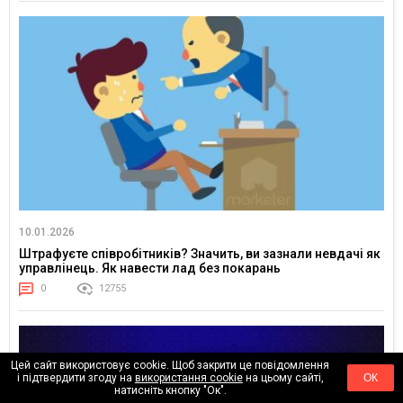
10.01.2026
Штрафуєте співробітників? Значить, ви зазнали невдачі як
управлінець. Як навести лад без покарань
0
12755
Цей сайт використовує cookie. Щоб закрити це повідомлення
і підтвердити згоду на
використання cookie
на цьому сайті,
ОК
натисніть кнопку "Ок".