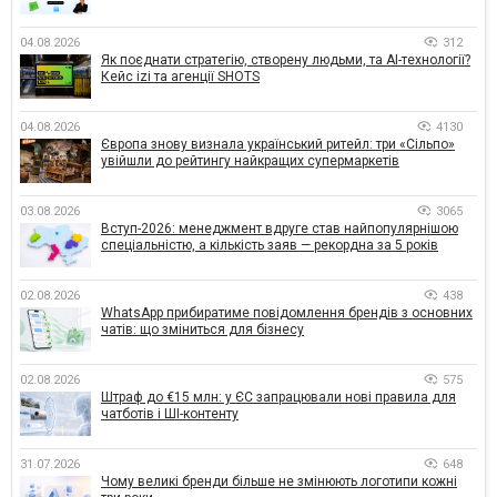
04.08.2026
312
Як поєднати стратегію, створену людьми, та AI-технології?
Кейс izi та агенції SHOTS
04.08.2026
4130
Європа знову визнала український ритейл: три «Сільпо»
увійшли до рейтингу найкращих супермаркетів
03.08.2026
3065
Вступ-2026: менеджмент вдруге став найпопулярнішою
спеціальністю, а кількість заяв — рекордна за 5 років
02.08.2026
438
WhatsApp прибиратиме повідомлення брендів з основних
чатів: що зміниться для бізнесу
02.08.2026
575
Штраф до €15 млн: у ЄС запрацювали нові правила для
чатботів і ШІ-контенту
31.07.2026
648
Чому великі бренди більше не змінюють логотипи кожні