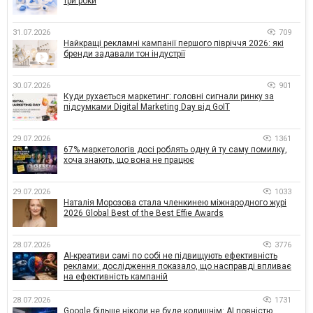
три роки
31.07.2026
709
Найкращі рекламні кампанії першого півріччя 2026: які
бренди задавали тон індустрії
30.07.2026
901
Куди рухається маркетинг: головні сигнали ринку за
підсумками Digital Marketing Day від GoIT
29.07.2026
1361
67% маркетологів досі роблять одну й ту саму помилку,
хоча знають, що вона не працює
29.07.2026
1033
Наталія Морозова стала членкинею міжнародного журі
2026 Global Best of the Best Effie Awards
28.07.2026
3776
AI-креативи самі по собі не підвищують ефективність
реклами: дослідження показало, що насправді впливає
на ефективність кампаній
28.07.2026
1731
Google більше ніколи не буде колишнім: AI повністю