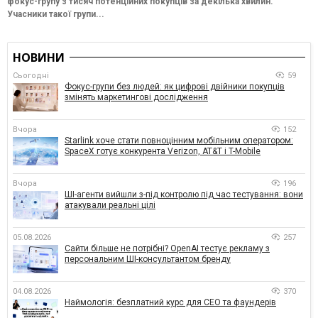
фокус-групу з тисяч потенційних покупців за декілька хвилин.
Учасники такої групи...
НОВИНИ
Сьогодні
59
Фокус-групи без людей: як цифрові двійники покупців
змінять маркетингові дослідження
Вчора
152
Starlink хоче стати повноцінним мобільним оператором:
SpaceX готує конкурента Verizon, AT&T і T-Mobile
Вчора
196
ШІ-агенти вийшли з-під контролю під час тестування: вони
атакували реальні цілі
05.08.2026
257
Сайти більше не потрібні? OpenAI тестує рекламу з
персональним ШІ-консультантом бренду
04.08.2026
370
Наймологія: безплатний курс для CEO та фаундерів