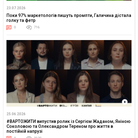
23.07.2026
Поки 97% маркетологів пишуть промпти, Галичина дістала
голку та фетр
0
716
25.06.2026
#ВАРТОЖИТИ випустив ролик із Сергієм Жаданом, Яніною
Соколовою та Олександром Тереном про життя в
постійній напрузі