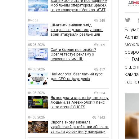
Starlink хоче стати повноцінним
мобільним оператором: SpaceX
готує конкурента Verizon, AT&T і
T-Mobile
Вчора
248
ШІ-агенти вийшли з-під
В умо
контролю під час тестування:
вони атакували реальні цілі
Admixe
можли
05.08.2026
309
Сайти більше не потрібні?
розро
OpenAI тестує рекламу з
— Dat
персональним ШІ-
консультантом бренду
рішен
04.08.2026
417
кампа
Наймологія: безплатний курс
для CEO та фаундерів
таргет
04.08.2026
334
Як поєднати стратегію, створену
людьми, та AI-технології? Кейс
izi та агенції SHOTS
04.08.2026
4163
Європа знову визнала
український ритейл: три «Сільпо»
увійшли до рейтингу найкращих
супермаркетів