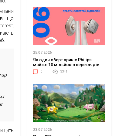
рю.
мпанія
ів, що
erest,
вість
еб.
25.07.2026
Як один оберт приніс Philips
майже 10 мільйонів переглядів
0
3341
тар
их
ує
вищить
23.07.2026