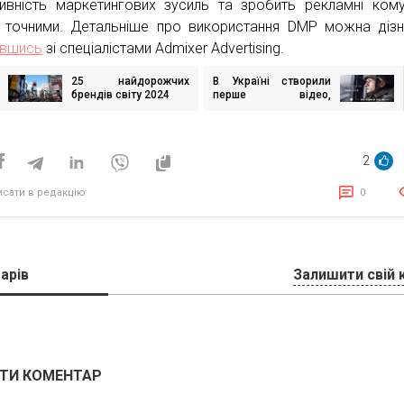
ивність маркетингових зусиль та зробить рекламні комун
 точними. Детальніше про використання DMP можна дізн
авшись
зі спеціалістами Admixer Advertising.
25 найдорожчих
В Україні створили
ігація
брендів світу 2024
перше відео,
исів
виключно за
допомогою
нейромереж, із
закликом українців
2
до єдності на шляху
до Перемоги
исати в редакцію
0
арів
Залишити свій 
ТИ КОМЕНТАР