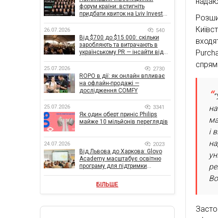
надаю
форум країни: встигніть
придбати квиток на Lviv Invest
Розши
Forum
Київс
26.07.2026
540
Від $700 до $15 000: скільки
входя
заробляють та витрачають в
Purc
українському PR — інсайти від
znamy та Women Make Money
спрям
25.07.2026
2730
ROPO в дії: як онлайн впливає
на офлайн-продажі —
дослідження COMFY
“
на
25.07.2026
3341
Як один оберт приніс Philips
ма
майже 10 мільйонів переглядів
і 
на
24.07.2026
2023
Від Львова до Харкова: Glovo
ун
Academy масштабує освітню
ре
програму для підтримки
українського бізнесу
Во
БІЛЬШЕ
Засто