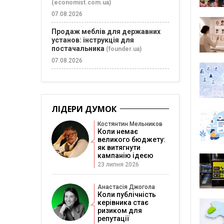
(economist.com.ua)
07.08.2026
Продаж меблів для державних
установ: інструкція для
постачальника
(founder.ua)
07.08.2026
ЛІДЕРИ ДУМОК
Костянтин Мельников
Коли немає
великого бюджету:
як витягнути
кампанію ідеєю
23 липня 2026
Анастасія Джогола
Коли публічність
керівника стає
ризиком для
репутації