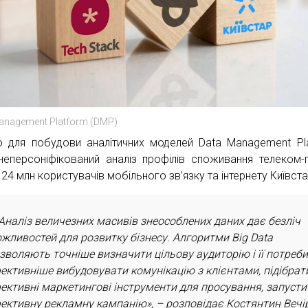
anagement Platform (DMP)
 для побудови аналітичних моделей Data Management Pl
неперсоніфікований аналіз профілів споживання телеком-
24 млн користувачів мобільного зв’язку та інтернету Київста
Аналіз величезних масивів знеособлених даних дає безліч
жливостей для розвитку бізнесу. Алгоритми Big Data
зволяють точніше визначити цільову аудиторію і її потреби
ективніше вибудовувати комунікацію з клієнтами, підібрат
ективні маркетингові інструменти для просування, запусти
ективну рекламну кампанію», – розповідає Костянтин Вечір