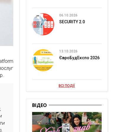
06.10.2026
SECURITY 2.0
13.10.2026
ЄвроБудЕкспо 2026
atform
послуг
р.
ВСІ ПОДІЇ
ВІДЕО
,
и
ти
,