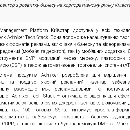
ректор з розвитку бізнесу на корпоративному ринку Київст
Management Platform Київстар доступна у всіх техноло
нях Admixer Tech Stack. Вона допоможе налаштуванню тарг
яких форматів реклами, включаючи банерну та відеорекламу
редовищі (мобайл та десктоп), так і у мобільних додатках. 
струментів DMP можливий через мережу, платформи о
мою (DSP), а також автоматизовані торговельні системи (AT
стема продуктів Admixer розроблена для вирішення р
нь та поєднує якісний рекламний інвентар, забезпе
тивну взаємодію між рекламодавцями та постачальн
тарю. Admixer Tech Stack – оптимальне рішення для ефек
аматик-закупівель з різних джерел інвентарю, включаючи 
льш ніж 100 топових SSPs, підтримує крос-платформн
иформатність, забезпечує прозорість і безпеку відпові
 GDPR, а також включає вбудовані модулі DMP та Market