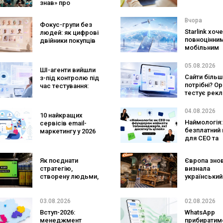
знав» про
Preply пока
асортимент, якого
краще допо
покупці не
заговорити
Вчора
Фокус-групи без
очікують побачити
іноземною
Starlink хоч
людей: як цифрові
на платформі
повноцінни
двійники покупців
мобільним
змінять
оператором
маркетингові
SpaceX готу
дослідження
05.08.2026
ШІ-агенти вийшли
конкурента
Сайти більш
з-під контролю під
Verizon, AT&T
потрібні? O
час тестування:
Mobile
тестує рекл
вони атакували
персональн
реальні цілі
консультан
04.08.2026
10 найкращих
бренду
Наймологія:
сервісів email-
безплатний 
маркетингу у 2026
для CEO та
році: порівняння
фаундерів
можливостей і
функцій
Як поєднати
Європа зно
стратегію,
визнала
створену людьми,
український
та AI-технології?
ритейл: три
Кейс izi та агенції
«Сільпо» ув
SHOTS
до рейтингу
03.08.2026
02.08.2026
найкращих
Вступ-2026:
WhatsApp
супермарке
менеджмент
прибиратим