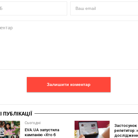
Залишити коментар
 ПУБЛІКАЦІЇ
Сьогодні
Застосунок 
EVA.UA запустила
репетитор: 
кампанію «Хто б
дослідженн