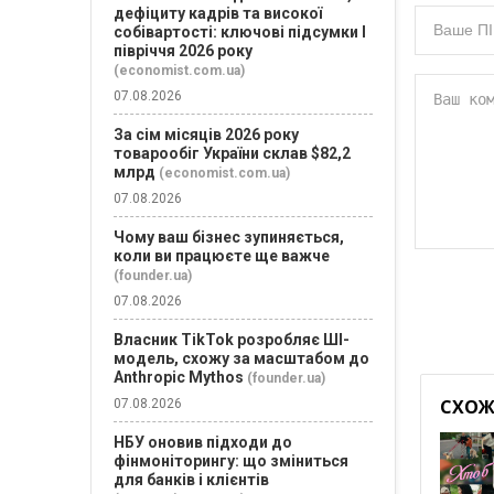
дефіциту кадрів та високої
собівартості: ключові підсумки І
півріччя 2026 року
(economist.com.ua)
07.08.2026
За сім місяців 2026 року
товарообіг України склав $82,2
млрд
(economist.com.ua)
07.08.2026
Чому ваш бізнес зупиняється,
коли ви працюєте ще важче
(founder.ua)
07.08.2026
Власник TikTok розробляє ШІ-
модель, схожу за масштабом до
Anthropic Mythos
(founder.ua)
СХОЖІ
07.08.2026
НБУ оновив підходи до
фінмоніторингу: що зміниться
для банків і клієнтів