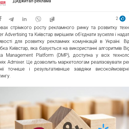
Диджитал-реклама
2
вах стрімкого росту рекламного ринку та розвитку техн
r Advertising та Київстар вирішили об’єднати зусилля і надат
вості для розвитку рекламних комунікацій в Україні. Ві
бка Київстар, яка базується на використанні алгоритмів Big
a Management Platform (DMP), доступна у всіх техноло
нях Admixer. Це дозволить маркетологам реалізовувати ре
нії точніше і результативніше завдяки високоймовірн
ингу.