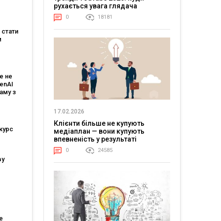
зує, що
рухається увага глядача
магає
0
18181
 мовою
е стати
м
:
є
е не
 і T-
penAI
аму з
им ШІ-
том
17.02.2026
Клієнти більше не купують
курс
медіаплан — вони купують
впевненість у результаті
0
24585
ву
ійшли
тів
е