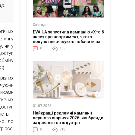
ар.
Сьогодні
гічних
EVA.UA запустила кампанію «Хто б
знав» про асортимент, якого
етингу
покупці не очікують побачити на
, як у
платформі
0
135
Доступ
бміну
С).
ізних
чуючи
иками
тивних
31.07.2026
доступ
Найкращі рекламні кампанії
ість і
першого півріччя 2026: які бренди
дно до
задавали тон індустрії
place,
0
718