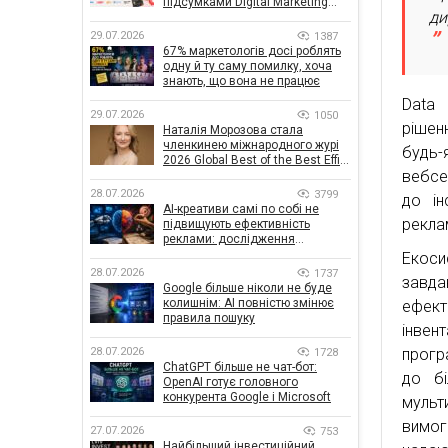
підсумками Digital Marketing
ди
Day від GoIT
29.07.2026
1387
67% маркетологів досі роблять
одну й ту саму помилку, хоча
знають, що вона не працює
Data 
29.07.2026
1050
рішен
Наталія Морозова стала
членкинею міжнародного журі
будь-
2026 Global Best of the Best Effie
вебсе
Awards
28.07.2026
3799
до ін
AI-креативи самі по собі не
рекла
підвищують ефективність
реклами: дослідження
показало, що насправді
Екоси
впливає на ефективність
28.07.2026
1737
завда
кампаній
Google більше ніколи не буде
колишнім: AI повністю змінює
ефек
правила пошуку
інвен
прогр
28.07.2026
1728
ChatGPT більше не чат-бот:
до бі
OpenAI готує головного
конкурента Google і Microsoft
мульт
вимог
27.07.2026
753
Найбільший інвестиційний