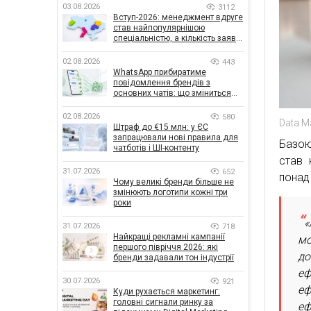
03.08.2026
3112
Вступ-2026: менеджмент вдруге
став найпопулярнішою
спеціальністю, а кількість заяв
— рекордна за 5 років
02.08.2026
443
WhatsApp прибиратиме
повідомлення брендів з
основних чатів: що зміниться
для бізнесу
02.08.2026
580
Data M
Штраф до €15 млн: у ЄС
запрацювали нові правила для
Базою
чатботів і ШІ-контенту
став 
31.07.2026
652
понад 
Чому великі бренди більше не
змінюють логотипи кожні три
роки
«
31.07.2026
718
Найкращі рекламні кампанії
мо
першого півріччя 2026: які
до
бренди задавали тон індустрії
еф
30.07.2026
921
еф
Куди рухається маркетинг:
головні сигнали ринку за
еф