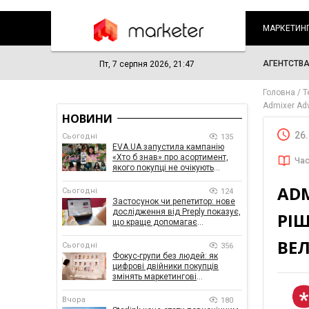
МАРКЕТИН
АГЕНТСТВ
Пт, 7 серпня 2026, 21:47
Головна
Т
Admixer Ad
НОВИНИ
26
Сьогодні
135
EVA.UA запустила кампанію
«Хто б знав» про асортимент,
Час
якого покупці не очікують
побачити на платформі
ADM
Сьогодні
124
Застосунок чи репетитор: нове
дослідження від Preply показує,
РІ
що краще допомагає
заговорити іноземною мовою
ВЕ
Сьогодні
356
Фокус-групи без людей: як
цифрові двійники покупців
змінять маркетингові
дослідження
Вчора
180