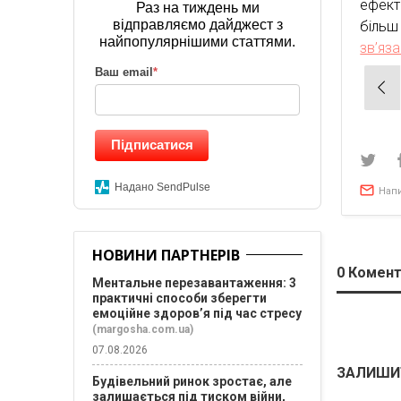
ефект
Раз на тиждень ми
відправляємо дайджест з
більш
найпопулярнішими статтями.
зв’яз
Ваш email
*
Нав
зап
Підписатися
Надано SendPulse
Нап
НОВИНИ ПАРТНЕРІВ
0
Комент
Ментальне перезавантаження: 3
практичні способи зберегти
емоційне здоров’я під час стресу
(margosha.com.ua)
07.08.2026
ЗАЛИШИ
Будівельний ринок зростає, але
залишається під тиском війни,