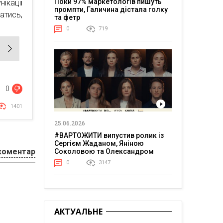
Поки 97% маркетологів пишуть
ікації
промпти, Галичина дістала голку
атись,
та фетр
0
719
0
1401
25.06.2026
#ВАРТОЖИТИ випустив ролик із
Сергієм Жаданом, Яніною
коментар
Соколовою та Олександром
Тереном про життя в постійній
0
3147
напрузі
АКТУАЛЬНЕ