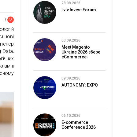
28.08.2026
Lviv Invest Forum
0
ологій
и нові
03.09.2026
дтепер
Meet Magento
 Data,
Ukraine 2026 збере
eCommerce-
гічних
спільноту в Києві
кламні
існому
09.09.2026
AUTONOMY: EXPO
06.10.2026
E-commerce
Conference 2026