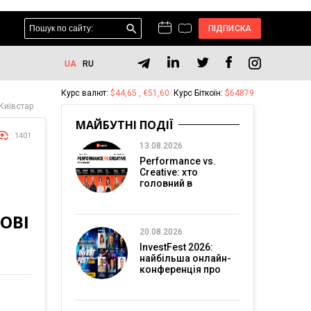
ПІДПИСКА
UA
RU
Курс валют:
$44,65 , €51,60
Курс Біткоїн:
$64879
Київстар
МАЙБУТНІ ПОДІЇ
1401
13.08.2026
Performance vs.
Creative: хто
головний в
перформанс-
маркетингу?
ОВІ
20.08.2026
InvestFest 2026:
найбільша онлайн-
конференція про
інвестиції