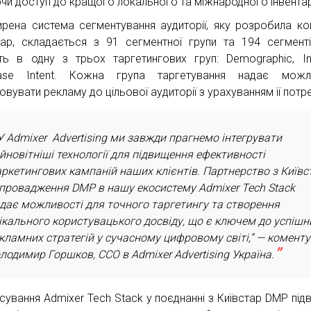
чи доступ до кращого локального та міжнародного інвента
рена система сегментування аудиторії, яку розробила ко
тар, складається з 91 сегментної групи та 194 сегмент
ть в одну з трьох таргетингових груп: Demographic, Int
hase Intent. Кожна група таргетування надає можли
овувати рекламу до цільової аудиторії з урахуванням її потр
У Admixer Advertising ми завжди прагнемо інтегрувати
йновітніші технології для підвищення ефективності
ркетингових кампаній наших клієнтів. Партнерство з Київс
впровадження DMP в нашу екосистему Admixer Tech Stack
дає можливості для точного таргетингу та створення
ікального користувацького досвіду, що є ключем до успішн
кламних стратегій у сучасному цифровому світі,” — комент
лодимир Горшков, CСO в Admixer Advertising Україна.
сування Admixer Tech Stack у поєднанні з Київстар DMP під