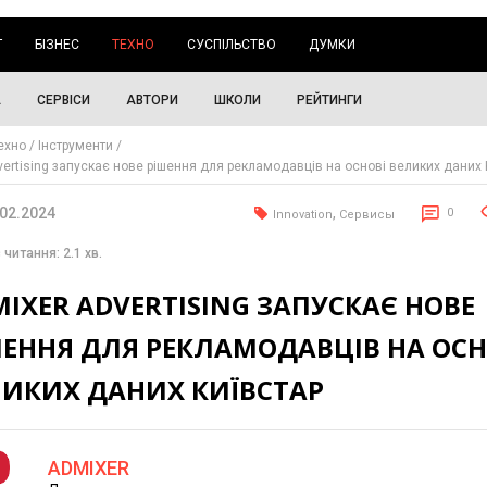
Г
БІЗНЕС
ТЕХНО
СУСПІЛЬСТВО
ДУМКИ
А
СЕРВІСИ
АВТОРИ
ШКОЛИ
РЕЙТИНГИ
ехно
Інструменти
vertising запускає нове рішення для рекламодавців на основі великих даних 
.02.2024
,
0
Innovation
Сервисы
 читання: 2.1 хв.
IXER ADVERTISING ЗАПУСКАЄ НОВЕ
ШЕННЯ ДЛЯ РЕКЛАМОДАВЦІВ НА ОСН
ЛИКИХ ДАНИХ КИЇВСТАР
ADMIXER