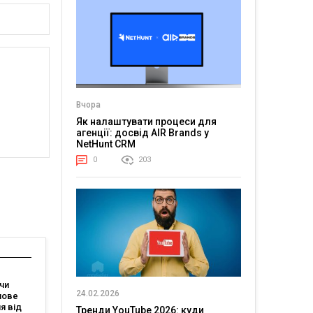
Вчора
Як налаштувати процеси для
агенції: досвід AIR Brands у
NetHunt CRM
0
203
чи
24.02.2026
нове
я від
Тренди YouTube 2026: куди