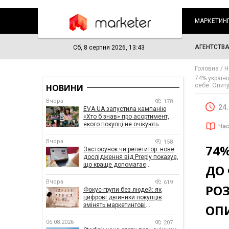
МАРКЕТИН
АГЕНТСТВ
Сб, 8 серпня 2026, 13:43
Головна
Н
74% україн
себе. Опит
НОВИНИ
Вчора
178
24
EVA.UA запустила кампанію
«Хто б знав» про асортимент,
якого покупці не очікують
Час
побачити на платформі
Вчора
158
74
Застосунок чи репетитор: нове
дослідження від Preply показує,
що краще допомагає
ДО 
заговорити іноземною мовою
Вчора
619
РОЗ
Фокус-групи без людей: як
цифрові двійники покупців
змінять маркетингові
ОП
дослідження
06.08.2026
207