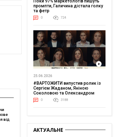
Поки 97% маркетологів пишуть
промпти, Галичина дістала голку
та фетр
0
724
25.06.2026
#ВАРТОЖИТИ випустив ролик із
Сергієм Жаданом, Яніною
Соколовою та Олександром
Тереном про життя в постійній
0
3188
напрузі
чи
нове
я від
зує, що
АКТУАЛЬНЕ
магає