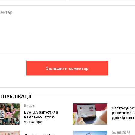
Залишити коментар
 ПУБЛІКАЦІЇ
Вчора
Застосунок 
EVA.UA запустила
репетитор: 
кампанію «Хто б
дослідженн
знав» про
Preply пока
асортимент, якого
краще допо
покупці не
заговорити
06.08.2026