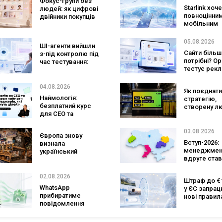
Фокус-групи без
очікують побачити
іноземною
Starlink хоч
людей: як цифрові
на платформі
повноцінни
двійники покупців
мобільним
змінять
оператором
маркетингові
SpaceX готу
дослідження
05.08.2026
ШІ-агенти вийшли
конкурента
Сайти більш
з-під контролю під
Verizon, AT&T
потрібні? O
час тестування:
Mobile
тестує рекл
вони атакували
персональн
реальні цілі
консультан
04.08.2026
Як поєднати
бренду
Наймологія:
стратегію,
безплатний курс
створену л
для CEO та
та AI-технол
фаундерів
Кейс izi та а
SHOTS
03.08.2026
Європа знову
Вступ-2026:
визнала
менеджмен
український
вдруге став
ритейл: три
найпопуляр
«Сільпо» увійшли
спеціальніс
до рейтингу
02.08.2026
Штраф до €1
кількість з
найкращих
WhatsApp
у ЄС запра
рекордна за
супермаркетів
прибиратиме
нові правил
років
повідомлення
чатботів і ШІ
брендів з
контенту
основних чатів: що