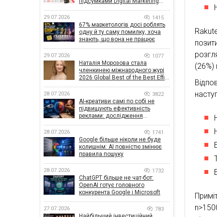
підсумками Digital Marketing
Day від GoIT
29.07.2026
1415
67% маркетологів досі роблять
Rakute
одну й ту саму помилку, хоча
знають, що вона не працює
позит
розгл
29.07.2026
1077
Наталія Морозова стала
(26%)
членкинею міжнародного журі
2026 Global Best of the Best Effie
Відпо
Awards
насту
28.07.2026
3822
AI-креативи самі по собі не
підвищують ефективність
реклами: дослідження
показало, що насправді
впливає на ефективність
28.07.2026
1741
кампаній
Google більше ніколи не буде
колишнім: AI повністю змінює
правила пошуку
28.07.2026
1732
ChatGPT більше не чат-бот:
OpenAI готує головного
конкурента Google і Microsoft
Примі
n>150
27.07.2026
783
Найбільший інвестиційний