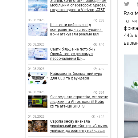
Starlink хоче стати повноцінним
мобільним оператором: SpaceX
готує конкурента Verizon, AT&T і
Rakut
T-Mobile
та чи
06.08.2026
288
ШІ-агенти вийшли з-під
фрила
контролю під час тестування:
вони атакували реальні цілі
44% к
варіан
05.08.2026
349
Сайти більше не потрібні?
OpenAI тестує рекламу з
персональним ШІ-
консультантом бренду
04.08.2026
482
Наймологія: безплатний курс
для CEO та фаундерів
04.08.2026
364
Як поєднати стратегію, створену
людьми, та AI-технології? Кейс
izi та агенції SHOTS
04.08.2026
4192
Європа знову визнала
український ритейл: три «Сільпо»
увійшли до рейтингу найкращих
супермаркетів