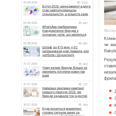
03.08.2026
3162
Вступ-2026: менеджмент вдруге
став найпопулярнішою
спеціальністю, а кількість заяв
— рекордна за 5 років
02.08.2026
447
WhatsApp прибиратиме
Фрілан
повідомлення брендів з
основних чатів: що зміниться
Коман
для бізнесу
02.08.2026
587
чи ма
Штраф до €15 млн: у ЄС
Rakute
запрацювали нові правила для
чатботів і ШІ-контенту
Резу
31.07.2026
662
ставл
Чому великі бренди більше не
незале
змінюють логотипи кожні три
роки
фрила
31.07.2026
737
Найкращі рекламні кампанії
першого півріччя 2026: які
бренди задавали тон індустрії
30.07.2026
950
Куди рухається маркетинг:
головні сигнали ринку за