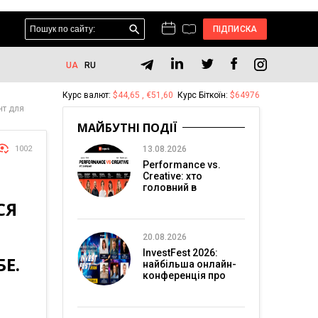
ПІДПИСКА
UA
RU
Курс валют:
$44,65 , €51,60
Курс Біткоїн:
$64976
нт для
МАЙБУТНІ ПОДІЇ
1002
13.08.2026
Performance vs.
Creative: хто
головний в
перформанс-
СЯ
маркетингу?
20.08.2026
InvestFest 2026:
Е.
найбільша онлайн-
конференція про
інвестиції