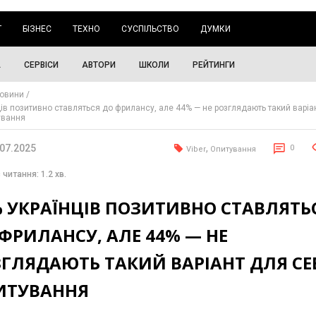
Г
БІЗНЕС
ТЕХНО
СУСПІЛЬСТВО
ДУМКИ
А
СЕРВІСИ
АВТОРИ
ШКОЛИ
РЕЙТИНГИ
овини
ців позитивно ставляться до фрилансу, але 44% — не розглядають такий варіа
ування
.07.2025
,
0
Viber
Опитування
 читання: 1.2 хв.
% УКРАЇНЦІВ ПОЗИТИВНО СТАВЛЯТЬ
ФРИЛАНСУ, АЛЕ 44% — НЕ
ГЛЯДАЮТЬ ТАКИЙ ВАРІАНТ ДЛЯ СЕБ
ИТУВАННЯ