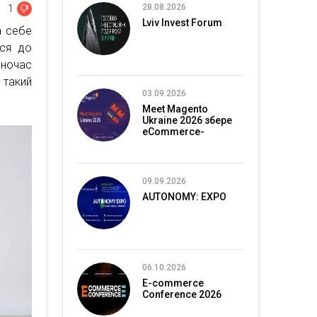
28.08.2026
1
Lviv Invest Forum
а себе
ься до
дночас
 такий
03.09.2026
Meet Magento
Ukraine 2026 збере
eCommerce-
спільноту в Києві
09.09.2026
AUTONOMY: EXPO
06.10.2026
E-commerce
Conference 2026