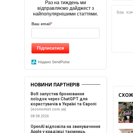
Раз на тиждень ми
відправляємо дайджест з
найпопулярнішими статтями.
Ваш email
*
Підписатися
Надано SendPulse
НОВИНИ ПАРТНЕРІВ
Bolt запустив бронювання
СХОЖІ
поїздок через ChatGPT для
користувачів в Україні та Європі
(economist.com.ua)
08.08.2026
OpenAI відповіла на звинувачення
Apple у крадіжці таємниць