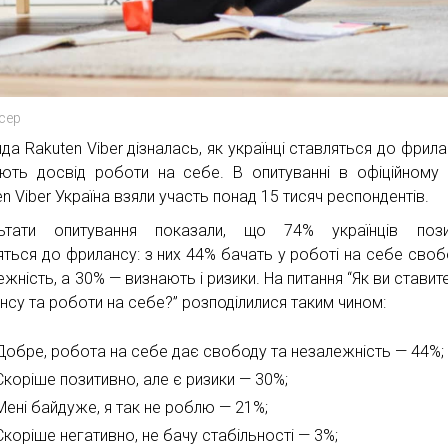
сер
да Rakuten Viber дізналась, як українці ставляться до фрила
ють досвід роботи на себе. В опитуванні в офіційному 
n Viber Україна взяли участь понад 15 тисяч респондентів.
льтати опитування показали, що 74% українців пози
яться до фрилансу: з них 44% бачать у роботі на себе своб
жність, а 30% — визнають і ризики. На питання “Як ви ставит
нсу та роботи на себе?” розподілилися таким чином:
Добре, робота на себе дає свободу та незалежність — 44%;
Скоріше позитивно, але є ризики — 30%;
Мені байдуже, я так не роблю — 21%;
Скоріше негативно, не бачу стабільності — 3%;