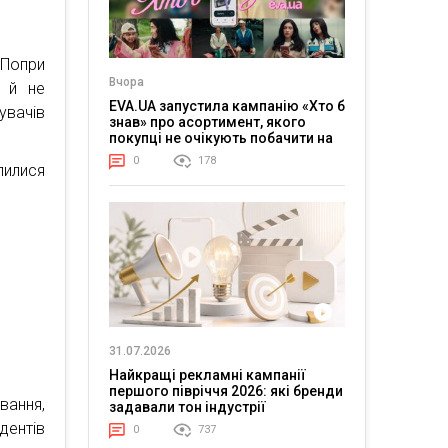
 Попри
Вчора
у й не
EVA.UA запустила кампанію «Хто б
увачів
знав» про асортимент, якого
покупці не очікують побачити на
платформі
0
178
лилися
31.07.2026
Найкращі рекламні кампанії
першого півріччя 2026: які бренди
ання,
задавали тон індустрії
дентів
0
737