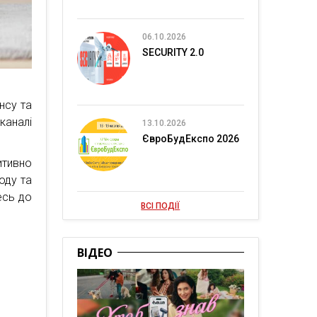
06.10.2026
SECURITY 2.0
нсу та
каналі
13.10.2026
ЄвроБудЕкспо 2026
тивно
оду та
есь до
ВСІ ПОДІЇ
ВІДЕО