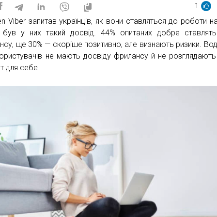
1
en Viber запитав українців, як вони ставляться до роботи н
 був у них такий досвід. 44% опитаних добре ставлят
нсу, ще 30% — скоріше позитивно, але визнають ризики. Во
ористувачів не мають досвіду фрилансу й не розглядають
т для себе.