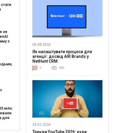
 мовою
е стати
м
:
є
е не
 і T-
penAI
аму з
06.08.2026
им ШІ-
том
Як налаштувати процеси для
агенції: досвід AIR Brands у
NetHunt CRM
юдьми,
0
280
огії?
генції
т
нішою
тю, а
5 млн:
аяв —
цювали
 5
а для
-
24.02.2026
Тренди YouTube 2026: куди