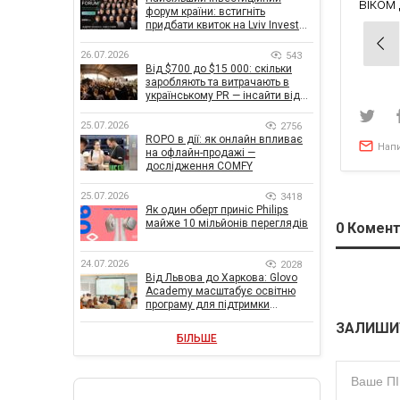
віком 
форум країни: встигніть
придбати квиток на Lviv Invest
Нав
Forum
26.07.2026
543
зап
Від $700 до $15 000: скільки
заробляють та витрачають в
українському PR — інсайти від
znamy та Women Make Money
25.07.2026
2756
ROPO в дії: як онлайн впливає
Нап
на офлайн-продажі —
дослідження COMFY
25.07.2026
3418
Як один оберт приніс Philips
майже 10 мільйонів переглядів
0
Комент
24.07.2026
2028
Від Львова до Харкова: Glovo
Academy масштабує освітню
програму для підтримки
українського бізнесу
ЗАЛИШИ
БІЛЬШЕ