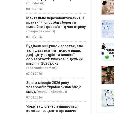
(founder.ua)
08.08.2026
Ментальне перезавантаження: 3
практичні способи зберегти
емоційне здоров’я під час стресу
(margosha.com.ua)
07.08.2026
Будівельний ринок зростає, але
залишається під тиском війни,
дефіциту кадрів та високої
собівартості: ключові підсумки І
півріччя 2026 року
(economist.com.ua)
07.08.2026
За сім місяців 2026 року
товарообіг України склав $82,2
млрд
(economist.com.ua)
07.08.2026
Чому ваш бізнес зупиняється,
коли ви працюєте ще важче