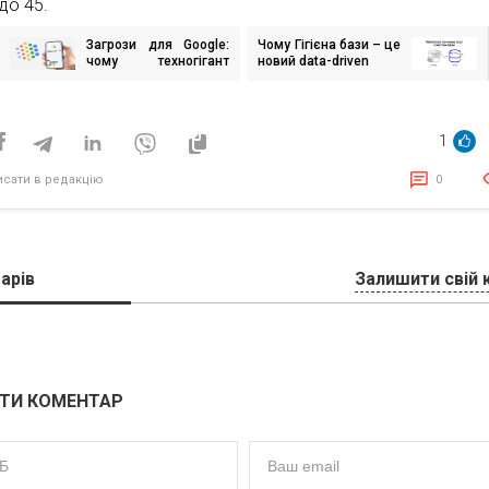
до 45.
Загрози для Google:
Чому Гігієна бази – це
ігація
чому техногігант
новий data-driven
исів
програє війну
штучного інтелекту
1
исати в редакцію
0
арів
Залишити свій 
ТИ КОМЕНТАР