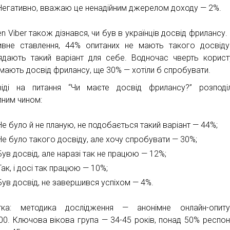
Негативно, вважаю це ненадійним джерелом доходу — 2%.
n Viber також дізнався, чи був в українців досвід фрилансу.
ивне ставлення, 44% опитаних не мають такого досвід
ядають такий варіант для себе. Водночас чверть корист
 мають досвід фрилансу, ще 30% — хотіли б спробувати.
віді на питання “Чи маєте досвід фрилансу?” розподі
пним чином:
Не було й не планую, не подобається такий варіант — 44%;
Не було такого досвіду, але хочу спробувати — 30%;
Був досвід, але наразі так не працюю — 12%;
Так, і досі так працюю — 10%;
Був досвід, не завершився успіхом — 4%.
тка: методика дослідження — анонімне онлайн-опитув
00. Ключова вікова група — 34-45 років, понад 50% респон