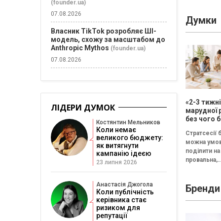
(founder.ua)
07.08.2026
Думки
Власник TikTok розробляє ШІ-
модель, схожу за масштабом до
Anthropic Mythos
(founder.ua)
07.08.2026
«2-3 тижн
ЛІДЕРИ ДУМОК
марудної 
без чого б
Костянтин Мельников
немає сен
Коли немає
Стратсесії 
проводит
великого бюджету:
можна умо
стратегіч
як витягнути
поділити на 
кампанію ідеєю
провальна,
23 липня 2026
збалансова
трансформа
Анастасія Джогола
Бренди
Провальна 
Коли публічність
«рефлексія
керівника стає
канапе» бе
ризиком для
результату..
репутації