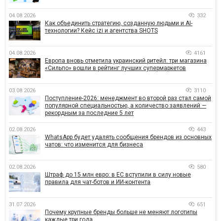
04.08.2026
332
Как объединить стратегию, созданную людьми и AI-
технологии? Кейс izi и агентства SHOTS
04.08.2026
4161
Европа вновь отметила украинский ритейл: три магазина
«Сильпо» вошли в рейтинг лучших супермаркетов
03.08.2026
3110
Поступление-2026: менеджмент во второй раз стал самой
популярной специальностью, а количество заявлений —
рекордным за последние 5 лет
02.08.2026
443
WhatsApp будет удалять сообщения брендов из основных
чатов: что изменится для бизнеса
02.08.2026
580
Штраф до 15 млн евро: в ЕС вступили в силу новые
правила для чат-ботов и ИИ-контента
31.07.2026
651
Почему крупные бренды больше не меняют логотипы
каждые три года