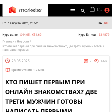
Пт, 7 августа 2026, 20:52
UA
RU
Курс валют:
$44,65 , €51,60
Курс Биткоин:
$64879
Главная
Новости
Кто пишет первым при онлайн знакомствах? Две трети мужчин готовы
написать первыми
28.05.2025
0
1305
Время чтения: 1.2 мин.
КТО ПИШЕТ ПЕРВЫМ ПРИ
ОНЛАЙН ЗНАКОМСТВАХ? ДВЕ
ТРЕТИ МУЖЧИН ГОТОВЫ
НАПИСАТЬ ПЕРВЫМИ