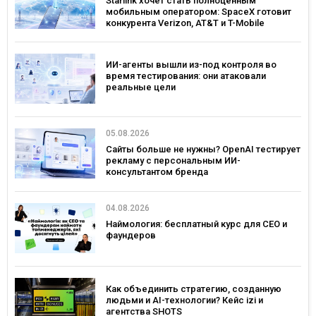
Starlink хочет стать полноценным
мобильным оператором: SpaceX готовит
конкурента Verizon, AT&T и T-Mobile
ИИ-агенты вышли из-под контроля во
время тестирования: они атаковали
реальные цели
05.08.2026
Сайты больше не нужны? OpenAI тестирует
рекламу с персональным ИИ-
консультантом бренда
04.08.2026
Наймология: бесплатный курс для CEO и
фаундеров
Как объединить стратегию, созданную
людьми и AI-технологии? Кейс izi и
агентства SHOTS