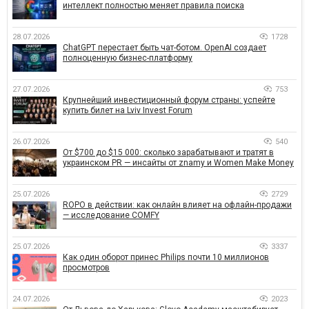
интеллект полностью меняет правила поиска
28.07.2026
1728
ChatGPT перестает быть чат-ботом. OpenAI создает
полноценную бизнес-платформу
27.07.2026
753
Крупнейший инвестиционный форум страны: успейте
купить билет на Lviv Invest Forum
26.07.2026
540
От $700 до $15 000: сколько зарабатывают и тратят в
украинском PR — инсайты от znamy и Women Make Money
25.07.2026
2729
ROPO в действии: как онлайн влияет на офлайн-продажи
— исследование COMFY
25.07.2026
3337
Как один оборот принес Philips почти 10 миллионов
просмотров
24.07.2026
2023