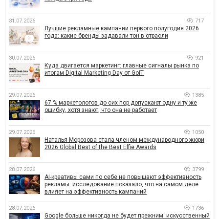
31.07.2026
717
Лучшие рекламные кампании первого полугодия 2026
года: какие бренды задавали тон в отрасли
30.07.2026
921
Куда двигается маркетинг: главные сигналы рынка по
итогам Digital Marketing Day от GoIT
29.07.2026
1385
67 % маркетологов до сих пор допускают одну и ту же
ошибку, хотя знают, что она не работает
29.07.2026
1050
Наталья Морозова стала членом международного жюри
2026 Global Best of the Best Effie Awards
28.07.2026
3799
AI-креативы сами по себе не повышают эффективность
рекламы: исследование показало, что на самом деле
влияет на эффективность кампаний
28.07.2026
1736
Google больше никогда не будет прежним: искусственный