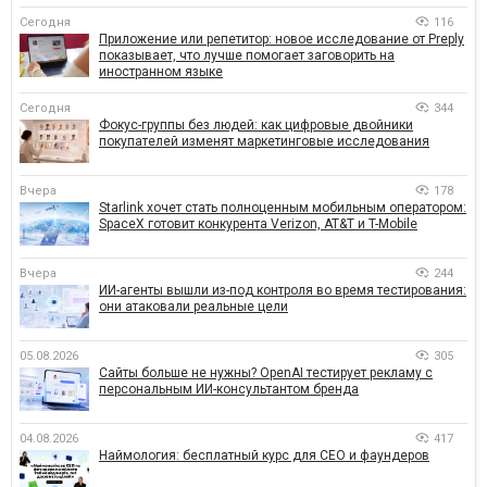
Сегодня
116
Приложение или репетитор: новое исследование от Preply
показывает, что лучше помогает заговорить на
иностранном языке
Сегодня
344
Фокус-группы без людей: как цифровые двойники
покупателей изменят маркетинговые исследования
Вчера
178
Starlink хочет стать полноценным мобильным оператором:
SpaceX готовит конкурента Verizon, AT&T и T-Mobile
Вчера
244
ИИ-агенты вышли из-под контроля во время тестирования:
они атаковали реальные цели
05.08.2026
305
Сайты больше не нужны? OpenAI тестирует рекламу с
персональным ИИ-консультантом бренда
04.08.2026
417
Наймология: бесплатный курс для CEO и фаундеров