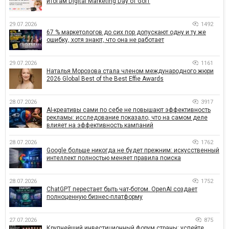
итогам Digital Marketing Day от GoIT
29.07.2026
1492
67 % маркетологов до сих пор допускают одну и ту же
ошибку, хотя знают, что она не работает
29.07.2026
1161
Наталья Морозова стала членом международного жюри
2026 Global Best of the Best Effie Awards
28.07.2026
3917
AI-креативы сами по себе не повышают эффективность
рекламы: исследование показало, что на самом деле
влияет на эффективность кампаний
28.07.2026
1762
Google больше никогда не будет прежним: искусственный
интеллект полностью меняет правила поиска
28.07.2026
1752
ChatGPT перестает быть чат-ботом. OpenAI создает
полноценную бизнес-платформу
27.07.2026
875
Крупнейший инвестиционный форум страны: успейте