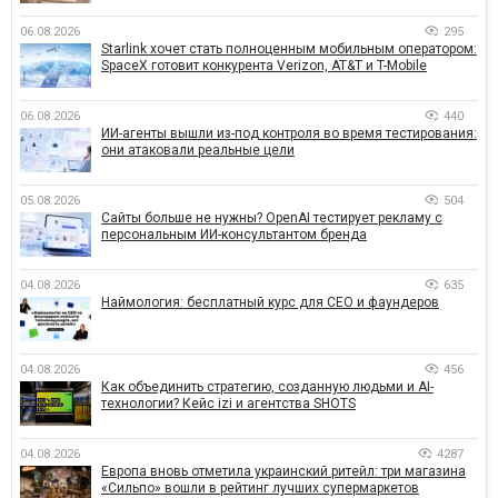
06.08.2026
295
Starlink хочет стать полноценным мобильным оператором:
SpaceX готовит конкурента Verizon, AT&T и T-Mobile
06.08.2026
440
ИИ-агенты вышли из-под контроля во время тестирования:
они атаковали реальные цели
05.08.2026
504
Сайты больше не нужны? OpenAI тестирует рекламу с
персональным ИИ-консультантом бренда
04.08.2026
635
Наймология: бесплатный курс для CEO и фаундеров
04.08.2026
456
Как объединить стратегию, созданную людьми и AI-
технологии? Кейс izi и агентства SHOTS
04.08.2026
4287
Европа вновь отметила украинский ритейл: три магазина
«Сильпо» вошли в рейтинг лучших супермаркетов