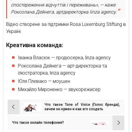
спостереження відчуттів і переживань», — каже
Роксолана Дейнега, артдиректорка linza agency.
Відео створене за підтримки Rosa Luxemburg Stiftung в
Україні.
Креативна команда:
Іванка Власюк — продюсерка, linza agency
Роксолана Дейнега — арт-директорка та
ілюстраторка, linza agency
Юля Плевако — моушен
Михайло Мироненко — звукорежисер
Что такое Tone of Voice (Голос бренда),
Навигация
зачем он нужен и как его создать
по
записям
Что такое онлайн телефония?