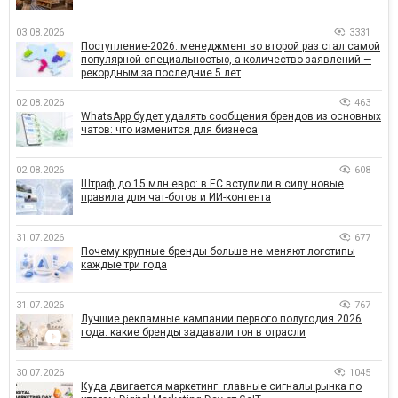
03.08.2026
3331
Поступление-2026: менеджмент во второй раз стал самой
популярной специальностью, а количество заявлений —
рекордным за последние 5 лет
02.08.2026
463
WhatsApp будет удалять сообщения брендов из основных
чатов: что изменится для бизнеса
02.08.2026
608
Штраф до 15 млн евро: в ЕС вступили в силу новые
правила для чат-ботов и ИИ-контента
31.07.2026
677
Почему крупные бренды больше не меняют логотипы
каждые три года
31.07.2026
767
Лучшие рекламные кампании первого полугодия 2026
года: какие бренды задавали тон в отрасли
30.07.2026
1045
Куда двигается маркетинг: главные сигналы рынка по