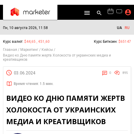
Пн, 10 августа 2026, 11:58
UA
RU
Курс валют:
$44,65 , €51,60
Курс Биткоин:
$65147
Главная
Маркетинг
Кейсы
Видео ко Дню памяти жертв Холокоста от украинских медиа и
креативщиков
03.06.2024
0
895
Время чтения: 1.5 мин.
ВИДЕО КО ДНЮ ПАМЯТИ ЖЕРТВ
ХОЛОКОСТА ОТ УКРАИНСКИХ
МЕДИА И КРЕАТИВЩИКОВ