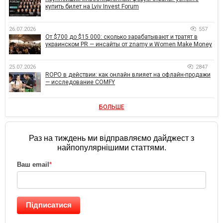
купить билет на Lviv Invest Forum
26.07.2026
557
От $700 до $15 000: сколько зарабатывают и тратят в
украинском PR — инсайты от znamy и Women Make Money
25.07.2026
2847
ROPO в действии: как онлайн влияет на офлайн-продажи
— исследование COMFY
БОЛЬШЕ
Раз на тиждень ми відправляємо дайджест з
найпопулярнішими статтями.
Ваш email
*
Підписатися