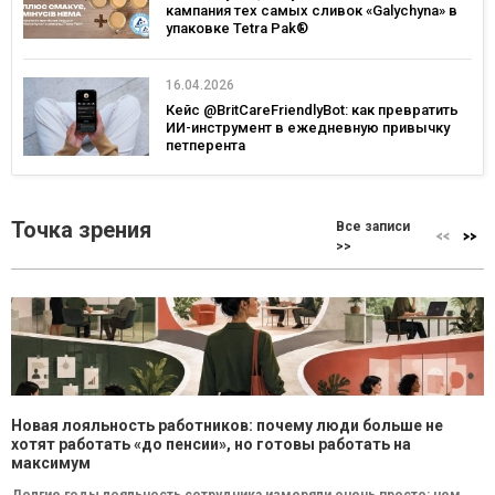
кампания тех самых сливок «Galychyna» в
упаковке Tetra Pak®
16.04.2026
Кейс @BritCareFriendlyBot: как превратить
ИИ-инструмент в ежедневную привычку
петперента
Точка зрения
Все записи
>>
Новая лояльность работников: почему люди больше не
хотят работать «до пенсии», но готовы работать на
максимум
Долгие годы лояльность сотрудника измеряли очень просто: чем