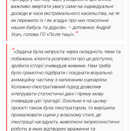
важливо звертати увагу саме на індивідуальні
досвіди в часи екстремального насильства, на те
як пережило їх і як згадує про них покоління
наших бабусь та дідусів», — доповнює Андрій
Усач, голова ГО «Після тиші».
«Задача була непроста через складність теми та
побажань клієнта розповісти про це доступно,
зробити історії очевидців живими. Нам треба
було грамотно підібрати і поєднати візуально
анімаційну частину з написаним сценарієм.
Колажно-ілюстративний підхід дозволив
інтегрувати статистичні дані і пряму мову
очевидців цієї трагедії. Оскільки я на цьому
проєкті також була ілюстратором, то вирішила
промалювати сцени у власному стилі, де
ілюстрації нагадують живописні імпресіоністичні
роботи, в яких відтворені враження та