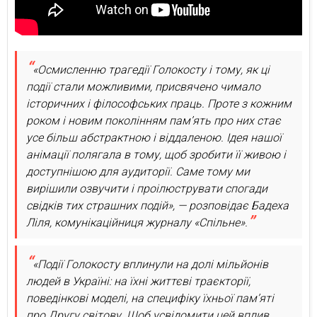
«Осмисленню трагедії Голокосту і тому, як ці
події стали можливими, присвячено чимало
історичних і філософських праць. Проте з кожним
роком і новим поколінням памʼять про них стає
усе більш абстрактною і віддаленою. Ідея нашої
анімації полягала в тому, щоб зробити її живою і
доступнішою для аудиторії. Саме тому ми
вирішили озвучити і проілюструвати спогади
свідків тих страшних подій», — розповідає Бадеха
Ліля, комунікаційниця журналу «Спільне».
«Події Голокосту вплинули на долі мільйонів
людей в Україні: на їхні життєві траєкторії,
поведінкові моделі, на специфіку їхньої пам’яті
про Другу світову. Щоб усвідомити цей вплив