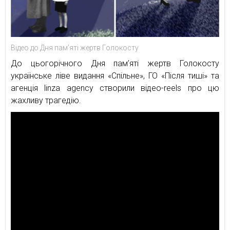
Відео до Дня пам’яті жертв Голокосту
До цьогорічного Дня пам’яті жертв Голокосту
українське ліве видання «Спільне», ГО «Після тиші» та
агенція linza agency створили відео-reels про цю
жахливу трагедію.