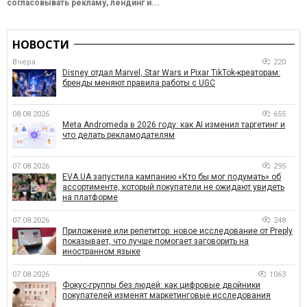
согласовывать рекламу, лендинг и...
НОВОСТИ
Вчера
220
Disney отдал Marvel, Star Wars и Pixar TikTok-креаторам:
бренды меняют правила работы с UGC
08.08.2026
655
Meta Andromeda в 2026 году: как AI изменил таргетинг и
что делать рекламодателям
07.08.2026
295
EVA.UA запустила кампанию «Кто бы мог подумать» об
ассортименте, который покупатели не ожидают увидеть
на платформе
07.08.2026
248
Приложение или репетитор: новое исследование от Preply
показывает, что лучше помогает заговорить на
иностранном языке
07.08.2026
1063
Фокус-группы без людей: как цифровые двойники
покупателей изменят маркетинговые исследования