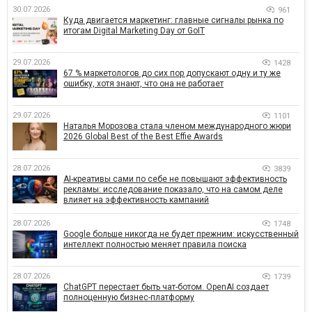
30.07.2026
961
Куда двигается маркетинг: главные сигналы рынка по
итогам Digital Marketing Day от GoIT
29.07.2026
1428
67 % маркетологов до сих пор допускают одну и ту же
ошибку, хотя знают, что она не работает
29.07.2026
1101
Наталья Морозова стала членом международного жюри
2026 Global Best of the Best Effie Awards
28.07.2026
3839
AI-креативы сами по себе не повышают эффективность
рекламы: исследование показало, что на самом деле
влияет на эффективность кампаний
28.07.2026
1748
Google больше никогда не будет прежним: искусственный
интеллект полностью меняет правила поиска
28.07.2026
1739
ChatGPT перестает быть чат-ботом. OpenAI создает
полноценную бизнес-платформу