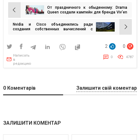
От праздничного к обыденному: Drama
Навигация
Queen создали кампейн для бренда Viv’en
petty
по
Nvidia и Cisco объединились ради
записям
создания собственных вычислений с
искусственным интеллектом
2
0
Написать
0
4787
в
редакцию
0
Коментарів
Залишити свій коментар
ЗАЛИШИТИ КОМЕНТАР