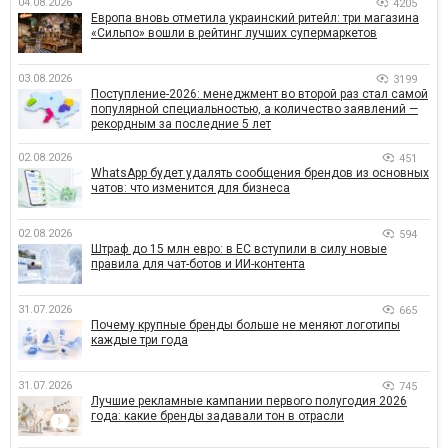
04.08.2026
4205
Европа вновь отметила украинский ритейл: три магазина
«Сильпо» вошли в рейтинг лучших супермаркетов
03.08.2026
3199
Поступление-2026: менеджмент во второй раз стал самой
популярной специальностью, а количество заявлений —
рекордным за последние 5 лет
02.08.2026
451
WhatsApp будет удалять сообщения брендов из основных
чатов: что изменится для бизнеса
02.08.2026
594
Штраф до 15 млн евро: в ЕС вступили в силу новые
правила для чат-ботов и ИИ-контента
31.07.2026
665
Почему крупные бренды больше не меняют логотипы
каждые три года
31.07.2026
745
Лучшие рекламные кампании первого полугодия 2026
года: какие бренды задавали тон в отрасли