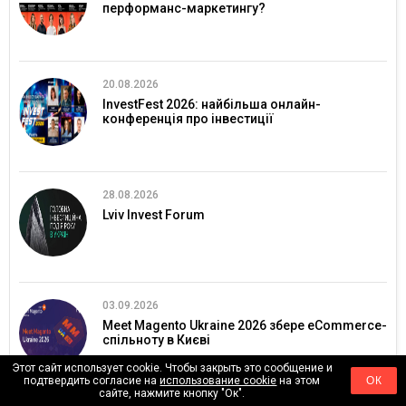
перформанс-маркетингу?
20.08.2026
InvestFest 2026: найбільша онлайн-
конференція про інвестиції
28.08.2026
Lviv Invest Forum
03.09.2026
Meet Magento Ukraine 2026 збере eCommerce-
спільноту в Києві
Этот сайт использует cookie. Чтобы закрыть это сообщение и
подтвердить согласие на
использование cookie
на этом
ОК
сайте, нажмите кнопку "Ок".