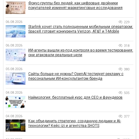
Фокус-группы без людей: как цифровые двойники
покупателей изменят маркетинговые исследования
06.08.2026
229
Starlink хочет стать полноценным мобильным оператором:
SpaceX готовит конкурента Verizon, AT&T и T-Mobile
06.08.2026
318
ИИ-агенты вышли из-под контроля во время тестирования:
они атаковали реальные цели
05.08.2026
380
Сайты больше не нужны? OpenAI тестирует рекламу с
персональным ИИ-консультантом бренда
04.08.2026
505
Наймология: бесплатный курс для CEO и фаундеров
04.08.2026
377
Как объединить стратегию, созданную людьми и AI-
технологии? Кейс izi и агентства SHOTS