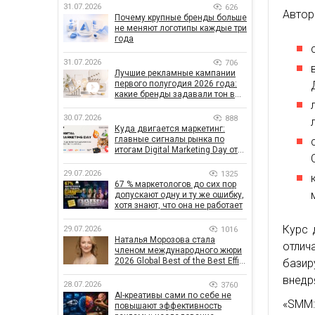
31.07.2026
626
Автор
Почему крупные бренды больше
не меняют логотипы каждые три
года
31.07.2026
706
Лучшие рекламные кампании
первого полугодия 2026 года:
какие бренды задавали тон в
отрасли
30.07.2026
888
Куда двигается маркетинг:
главные сигналы рынка по
итогам Digital Marketing Day от
GoIT
29.07.2026
1325
67 % маркетологов до сих пор
допускают одну и ту же ошибку,
хотя знают, что она не работает
Курс 
29.07.2026
1016
Наталья Морозова стала
отлич
членом международного жюри
2026 Global Best of the Best Effie
базир
Awards
внедр
28.07.2026
3760
AI-креативы сами по себе не
«SMM:
повышают эффективность