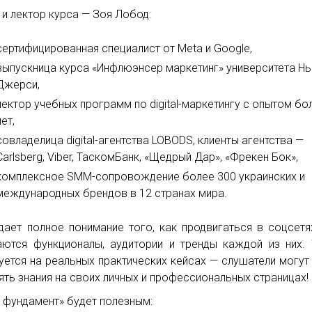
 и лектор курса — Зоя Лобод:
сертифицированная специалист от Meta и Google,
выпускница курса «Инфлюэнсер маркетинг‎» университета Н
Джерси,
лектор учебных программ по digital-маркетингу с опытом бо
лет,
совладелица digital-агентства LOBODS, клиенты агентства —
Carlsberg, Viber, ТаскомБанк, «Щедрый Дар‎», «Фрекен Бок‎»,
комплексное SMM-сопровождение более 300 украинских и
международных брендов в 12 странах мира.
дает полное понимание того, как продвигаться в соцсетя
аются функционалы, аудитории и тренды каждой из них.
уется на реальных практических кейсах — слушатели могут
ять знания на своих личных и профессиональных страницах!
 фундамент» будет полезным: