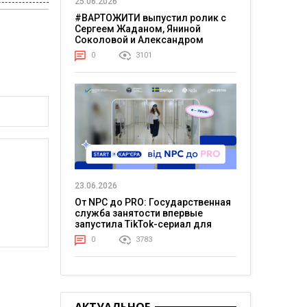
25.06.2026
#ВАРТОЖИТИ выпустил ролик с
Сергеем Жаданом, Яниной
Соколовой и Александром
Тереном о жизни в постоянном
0
3101
напряжении
23.06.2026
От NPC до PRO: Государственная
служба занятости впервые
запустила TikTok-сериал для
молодежи
0
3783