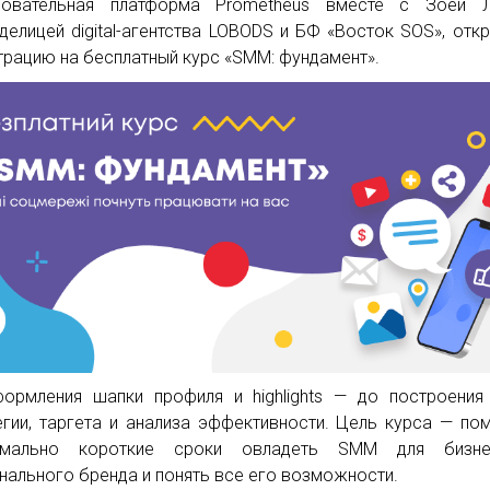
зовательная платформа Prometheus вместе с Зоей Л
делицей digital-агентства LOBODS и БФ «Восток SOS‎», отк
трацию на бесплатный курс «SMM: фундамент‎».
ормления шапки профиля и highlights — до построени
егии, таргета и анализа эффективности. Цель курса — по
имально короткие сроки овладеть SMM для бизн
нального бренда и понять все его возможности.