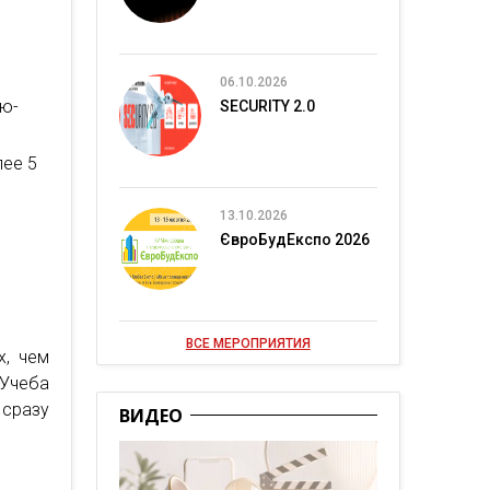
06.10.2026
ью-
SECURITY 2.0
лее 5
13.10.2026
ЄвроБудЕкспо 2026
ВСЕ МЕРОПРИЯТИЯ
х, чем
 Учеба
 сразу
ВИДЕО