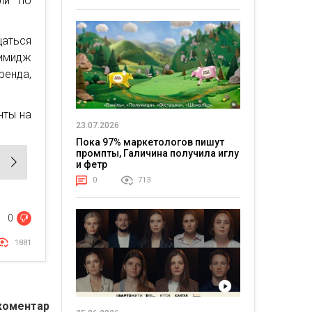
или по
щаться
имидж
енда,
нты на
23.07.2026
Пока 97% маркетологов пишут
промпты, Галичина получила иглу
и фетр
0
713
0
1881
коментар