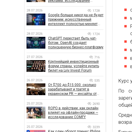
рекламы: исследование
показало, что на самом деле
влияет на эффективность
28.07.2026
1728
кампаний
Google больше никогда не будет
прежним: искусственный
интеллект полностью меняет
правила поиска
28.07.2026
1724
ChatGPT перестает быть чат-
ботом. OpenAI создает
полноценную бизнес-платформу
27.07.2026
716
Крупнейший инвестиционный
форум страны: успейте купить
билет на Lviv Invest Forum
Курс 
26.07.2026
535
От $700 до $15 000: сколько
зарабатывают и тратят в
По с
украинском PR — инсайты от
зарег
znamy и Women Make Money
25.07.2026
2690
общей
ROPO в действии: как онлайн
влияет на офлайн-продажи —
Сред
исследование COMFY
возра
25.07.2026
3239
Как один оборот принес Philips