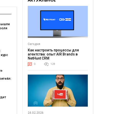
АКТУАЛЬНОЕ
вышли
роля
я: они
Сегодня
ели
Как настроить процессы для
:
агентства: опыт AIR Brands в
 курс
NetHunt CRM
0
128
вь
ритейл:
а
ошли в
ших
тов
удет
24.02.2026
атов: