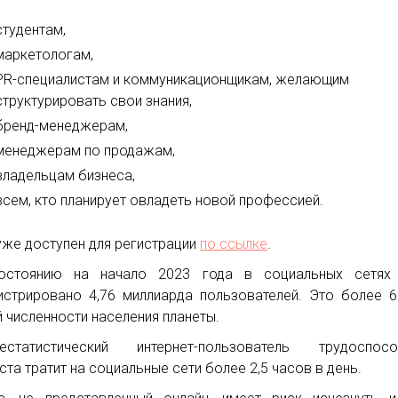
студентам,
маркетологам,
PR-специалистам и коммуникационщикам, желающим
структурировать свои знания,
бренд-менеджерам,
менеджерам по продажам,
владельцам бизнеса,
всем, кто планирует овладеть новой профессией.
уже доступен для регистрации
по ссылке
.
остоянию на начало 2023 года в социальных сетях
истрировано 4,76 миллиарда пользователей. Это более 
 численности населения планеты.
нестатистический интернет-пользователь трудоспосо
ста тратит на социальные сети более 2,5 часов в день.