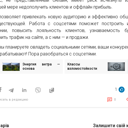
с, не представленный онлайн, имеет риск исчезнуть 
ей мере недополучить клиентов и оффлайн прибыль.
озволяет привлекать новую аудиторию и эффективно об
ществующей. Работа с соцсетями поможет построить 
нии, повысить лояльность клиентов, узнаваемость бр
ить трафик на сайте, а с ним — и продажи.
вы планируете овладеть социальными сетями, ваши конкуре
арабатывают! Пора разобраться с соцсетями.
Энергия ветра —
Классы
игация
основа
взломостойкости
энергетической
сейфов
безопасности страны.
исям
Проморолик для
компании «Ветряные
1
парки Украины»
исать в редакцию
0
арів
Залишити свій 