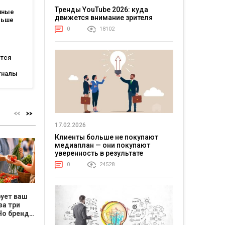
ся для
Тренды YouTube 2026: куда
пные
движется внимание зрителя
льше
0
18102
каждые
ется
гналы
огам
ting
17.02.2026
Клиенты больше не покупают
медиаплан — они покупают
уверенность в результате
0
24528
рует ваш
Бьюти-мифы под
Цена ошибки
Как нач
за три
микроскопом:
растёт. Как
требов
Но бренд и
почему
владельцу
результ
натуральная
перестать быть
подчинё