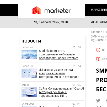
МАРКЕТИН
АГЕНТСТВ
Чт, 6 августа 2026, 23:30
Главная
Н
SMM — не т
фундамент‎
НОВОСТИ
Сегодня
130
01
Starlink хочет стать
полноценным мобильным
оператором: SpaceX готовит
Вре
конкурента Verizon, AT&T и T-
Mobile
Сегодня
154
SM
ИИ-агенты вышли из-под
контроля во время
тестирования: они атаковали
PR
реальные цели
Вчера
226
БЕ
Сайты больше не нужны? OpenAI
тестирует рекламу с
персональным ИИ-
консультантом бренда
04.08.2026
341