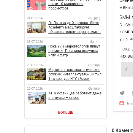
Бизне
почти 10 миллионов
меньш
просмотров
SMM п
24.07.2026
2013
От Львова до Харькова: Glovo
с су
Academy масштабирует
компа
образовательную программу по
поддержке украинского
увелич
бизнеса
23.07.2026
713
Пока 97% маркетологов пишут
Пока 
промпты, Галичина получила
иглу и фетр
них з
23.07.2026
1097
Нав
Маркетинг как стратегическое
оружие: интеллектуальный тыл
по
1-го корпуса НГУ «Азов»
зап
23.07.2026
3833
41 % украинцев работают даже
в отпуске — опрос
Нап
БОЛЬШЕ
0
Комент