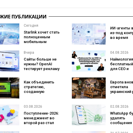
ЖИЕ ПУБЛИКАЦИИ
Сегодня
ИИ-агенты 
Starlink хочет стать
из-под конт
полноценным
во время
мобильным
тестировани
оператором:
атаковали
SpaceX готовит
реальные ц
Вчера
04.08.2026
конкурента
Сайты больше не
Наймология
Verizon, AT&T и T-
нужны? OpenAI
бесплатный
Mobile
тестирует рекламу
для CEO и
с персональным
фаундеров
ИИ-консультантом
Как объединить
Европа вно
бренда
стратегию,
отметила
созданную
украинский 
людьми и AI-
три магазин
технологии? Кейс
«Сильпо» в
izi и агентства
рейтинг луч
03.08.2026
02.08.2026
SHOTS
супермарке
Поступление-2026:
WhatsApp б
менеджмент во
удалять
второй раз стал
сообщения
самой популярной
брендов из
специальностью,
основных ч