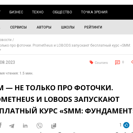
Г
БИЗНЕС
ТЕХНО
ОБЩЕСТВО
ТОЧКА ЗРЕНИЯ
А
СЕРВИСЫ
АВТОРЫ
ШКОЛЫ
РЕЙТИНГИ
овости
олько про фоточки. Prometheus и LOBODS запускают бесплатный курс «SMM:
»
.08.2023
0
Courses
мя чтения: 1.5 мин.
M — НЕ ТОЛЬКО ПРО ФОТОЧКИ.
OMETHEUS И LOBODS ЗАПУСКАЮТ
СПЛАТНЫЙ КУРС «SMM: ФУНДАМЕНТ‎
1