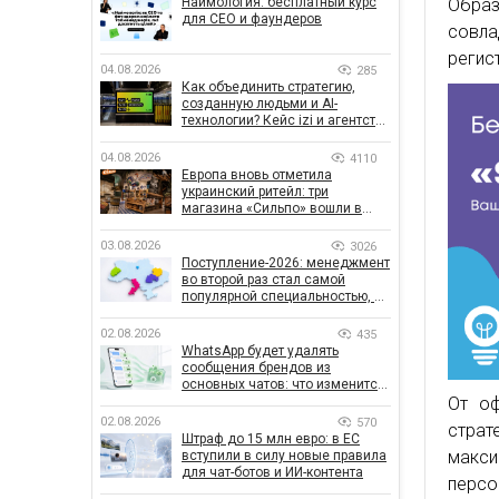
Наймология: бесплатный курс
Обра
для CEO и фаундеров
совла
регис
04.08.2026
285
Как объединить стратегию,
созданную людьми и AI-
технологии? Кейс izi и агентства
SHOTS
04.08.2026
4110
Европа вновь отметила
украинский ритейл: три
магазина «Сильпо» вошли в
рейтинг лучших супермаркетов
03.08.2026
3026
Поступление-2026: менеджмент
во второй раз стал самой
популярной специальностью, а
количество заявлений —
рекордным за последние 5 лет
02.08.2026
435
WhatsApp будет удалять
сообщения брендов из
основных чатов: что изменится
для бизнеса
От оф
02.08.2026
570
страт
Штраф до 15 млн евро: в ЕС
макс
вступили в силу новые правила
для чат-ботов и ИИ-контента
персо