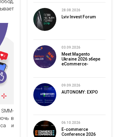
обод,
рывает
28.08.2026
Lviv Invest Forum
03.09.2026
Meet Magento
Ukraine 2026 збере
eCommerce-
спільноту в Києві
09.09.2026
AUTONOMY: EXPO
я SMM-
мочь в
06.10.2026
еса и
E-commerce
Conference 2026