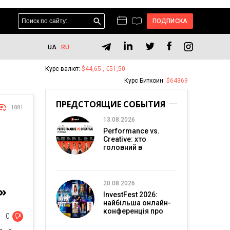
ПОДПИСКА
UA
RU
Курс валют:
$44,65 , €51,50
Курс Биткоин:
$64369
ПРЕДСТОЯЩИЕ СОБЫТИЯ
1881
13.08.2026
Performance vs.
Creative: хто
головний в
перформанс-
маркетингу?
20.08.2026
»
InvestFest 2026:
найбільша онлайн-
конференція про
0
інвестиції