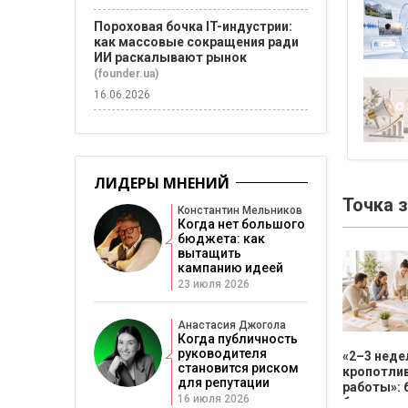
Пороховая бочка IT-индустрии:
как массовые сокращения ради
ИИ раскалывают рынок
(founder.ua)
16.06.2026
ЛИДЕРЫ МНЕНИЙ
Точка 
Константин Мельников
Когда нет большого
бюджета: как
вытащить
кампанию идеей
23 июля 2026
Анастасия Джогола
Когда публичность
руководителя
«2–3 неде
становится риском
кропотли
для репутации
работы»: 
16 июля 2026
бизнесу н