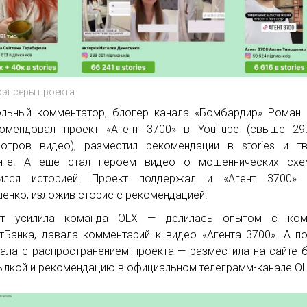
энсеры проекта
льный комментатор, блогер канала «Бомбардир» Роман
омендовал проект «Агент 3700» в YouTube (свыше 29
отров видео), разместил рекомендации в stories и тв
унте. А еще стал героем видео о мошеннических схе
лился историей. Проект поддержал и «Агент 3700» 
енко, изложив сторис с рекомендацией.
кт усилила команда OLX — делилась опытом с ком
тБанка, давала комментарий к видео «Агента 3700». А п
ала с распространением проекта — разместила на сайте 
ылкой и рекомендацию в официальном телеграмм-канале OL