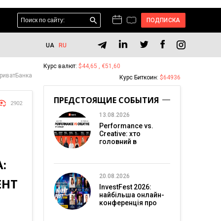
ПОДПИСКА
UA
RU
Курс валют:
$44,65 , €51,60
ПриватБанка
Курс Биткоин:
$64936
ПРЕДСТОЯЩИЕ СОБЫТИЯ
2902
13.08.2026
Performance vs.
Creative: хто
головний в
перформанс-
маркетингу?
:
20.08.2026
ЕНТ
InvestFest 2026:
найбільша онлайн-
конференція про
інвестиції