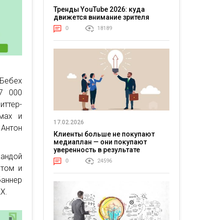
Тренды YouTube 2026: куда
движется внимание зрителя
0
18189
 Бебех
7 000
иттер-
мах и
17.02.2026
Антон
Клиенты больше не покупают
медиаплан — они покупают
уверенность в результате
андой
0
24596
отом и
баннер
X.