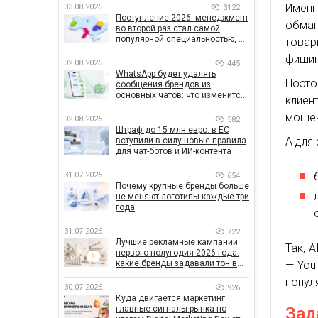
Именн
03.08.2026
3122
Поступление-2026: менеджмент
обман
во второй раз стал самой
популярной специальностью, а
товар
количество заявлений —
фишин
рекордным за последние 5 лет
02.08.2026
445
WhatsApp будет удалять
Поэт
сообщения брендов из
основных чатов: что изменится
клиен
для бизнеса
мошен
02.08.2026
582
Штраф до 15 млн евро: в ЕС
А для
вступили в силу новые правила
для чат-ботов и ИИ-контента
31.07.2026
654
Почему крупные бренды больше
не меняют логотипы каждые три
года
31.07.2026
722
Лучшие рекламные кампании
Так, 
первого полугодия 2026 года:
какие бренды задавали тон в
— You
отрасли
попул
30.07.2026
926
Куда двигается маркетинг:
главные сигналы рынка по
Зад