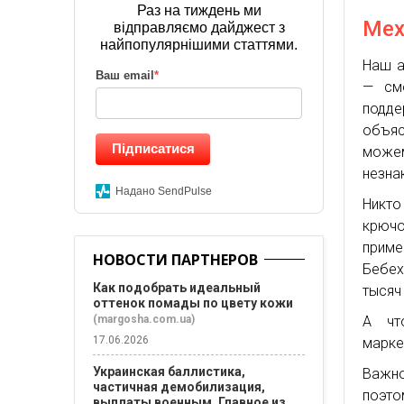
Раз на тиждень ми
Мех
відправляємо дайджест з
найпопулярнішими статтями.
Наш а
Ваш email
*
— смо
подд
объяс
Підписатися
можем
незна
Надано SendPulse
Никто
крючо
приме
НОВОСТИ ПАРТНЕРОВ
Бебех
Как подобрать идеальный
тысяч
оттенок помады по цвету кожи
(margosha.com.ua)
А чт
17.06.2026
марке
Украинская баллистика,
Важно
частичная демобилизация,
поэто
выплаты военным. Главное из