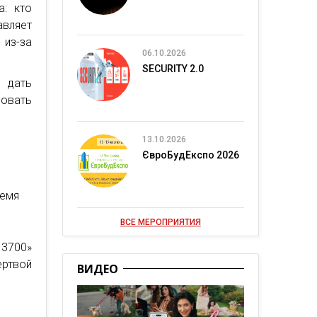
а: кто
авляет
 из-за
06.10.2026
SECURITY 2.0
 дать
вовать
13.10.2026
ЄвроБудЕкспо 2026
ремя
ВСЕ МЕРОПРИЯТИЯ
 3700»
ертвой
ВИДЕО