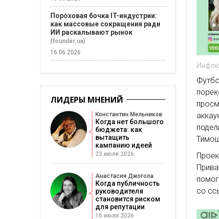
Пороховая бочка IT-индустрии:
как массовые сокращения ради
ИИ раскалывают рынок
(founder.ua)
16.06.2026
Инфлю
Футбо
порек
ЛИДЕРЫ МНЕНИЙ
просм
Константин Мельников
акка
Когда нет большого
поде
бюджета: как
вытащить
Тимош
кампанию идеей
23 июля 2026
Прое
Прива
Анастасия Джогола
помог
Когда публичность
со сс
руководителя
становится риском
для репутации
16 июля 2026