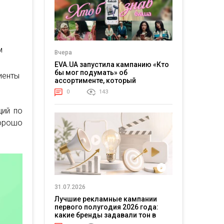
м
Вчера
EVA.UA запустила кампанию «Кто
бы мог подумать» об
иенты
ассортименте, который
покупатели не ожидают увидеть
0
143
на платформе
щий по
орошо
31.07.2026
Лучшие рекламные кампании
первого полугодия 2026 года:
какие бренды задавали тон в
отрасли