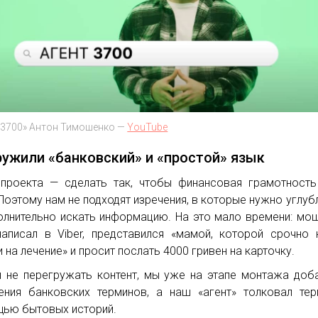
 3700» Антон Тимошенко —
YouTube
ужили «банковский» и «простой» язык
проекта — сделать так, чтобы финансовая грамотност
 Поэтому нам не подходят изречения, в которые нужно углуб
олнительно искать информацию. На это мало времени: мо
аписал в Viber, представился «мамой, которой срочно
и на лечение» и просит послать 4000 гривен на карточку.
 не перегружать контент, мы уже на этапе монтажа доб
ения банковских терминов, а наш «агент» толковал те
ью бытовых историй.