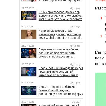
итогам Digital Marketing Day от
GoIT
Мы сф
29.07.2026
1391
67 % маркетологов до сих пор
допускают одну и ту же ошибку,
хотя знают, что она не работает
29.07.2026
1055
Наталья Морозова стала
членом международного жюри
2026 Global Best of the Best Effie
Awards
28.07.2026
3801
AI-креативы сами по себе не
Мы пр
повышают эффективность
рекламы: исследование
всем
показало, что на самом деле
поста
влияет на эффективность
28.07.2026
1739
кампаний
Google больше никогда не будет
прежним: искусственный
интеллект полностью меняет
правила поиска
28.07.2026
1728
ChatGPT перестает быть чат-
ботом. OpenAI создает
полноценную бизнес-платформу
27.07.2026
755
Крупнейший инвестиционный