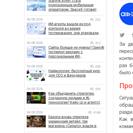
Starlink хочет стать
полноценным мобильным
оператором: SpaceX готовит
конкурента Verizon, AT&T и T-
Mobile
06.08.2026
252
ИИ-агенты вышли из-под
контроля во время
тестирования: они атаковали
реальные цели
05.08.2026
312
За дв
Сайты больше не нужны? OpenAI
перес
тестирует рекламу с
персональным ИИ-
конте
консультантом бренда
раз б
04.08.2026
430
Наймология: бесплатный курс
было 
для CEO и фаундеров
Про
04.08.2026
339
Как объединить стратегию,
Ситуа
созданную людьми и AI-
технологии? Кейс izi и агентства
обращ
SHOTS
разде
04.08.2026
4168
Европа вновь отметила
Как в
украинский ритейл: три
коман
магазина «Сильпо» вошли в
рейтинг лучших супермаркетов