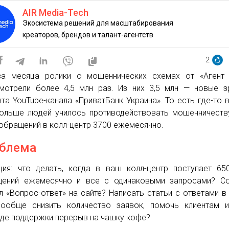
AIR Media-Tech
Экосистема решений для масштабирования
креаторов, брендов и талант-агентств
2
а месяца ролики о мошеннических схемах от «Агент 
мотрели более 4,5 млн раз. Из них 3,5 млн — новые з
нта YouTube-канала «ПриватБанк Украина». То есть где-то 
ольше людей училось противодействовать мошенничеств
обращений в колл-центр 3700 ежемесячно.
блема
ция: что делать, когда в ваш колл-центр поступает 65
ений ежемесячно и все с одинаковыми запросами? Со
л «Вопрос-ответ» на сайте? Написать статьи с ответами в
ообще снизить количество заявок, помочь клиентам и
де поддержки перерыв на чашку кофе?