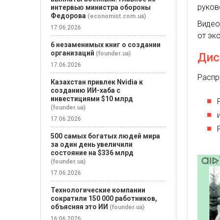
руков
интервью министра обороны
Федорова
(economist.com.ua)
Видео
17.06.2026
от эк
6 незаменимых книг о создании
организаций
(founder.ua)
Дис
17.06.2026
Распр
Казахстан привлек Nvidia к
созданию ИИ-хаба с
инвестициями $10 млрд
(founder.ua)
17.06.2026
500 самых богатых людей мира
за один день увеличили
состояние на $336 млрд
(founder.ua)
17.06.2026
Технологические компании
сократили 150 000 работников,
объясняя это ИИ
(founder.ua)
16.06.2026