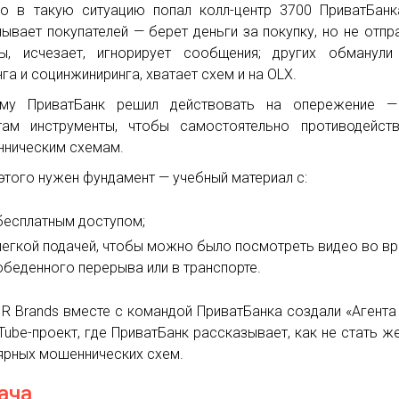
о в такую ситуацию попал колл-центр 3700 ПриватБанк
ывает покупателей — берет деньги за покупку, но не отпр
ы, исчезает, игнорирует сообщения; других обманули
га и социнжиниринга, хватает схем и на OLX.
ому ПриватБанк решил действовать на опережение —
там инструменты, чтобы самостоятельно противодейст
ническим схемам.
 этого нужен фундамент — учебный материал с:
бесплатным доступом;
легкой подачей, чтобы можно было посмотреть видео во в
обеденного перерыва или в транспорте.
AIR Brands вместе с командой ПриватБанка создали «Агента
Tube-проект, где ПриватБанк рассказывает, как не стать ж
ярных мошеннических схем.
ача