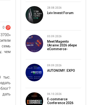
28.08.2026
Lviv Invest Forum
0
3700»
03.09.2026
рители
Meet Magento
Ukraine 2026 збере
в семь
eCommerce-
у, чем
спільноту в Києві
09.09.2026
AUTONOMY: EXPO
0 тыс.
здать
 блог?
 дать
06.10.2026
E-commerce
Conference 2026