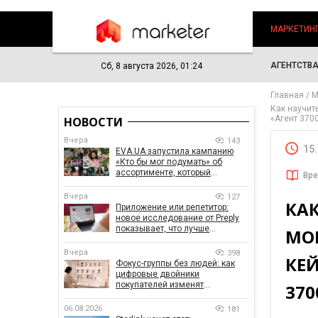
МАРКЕТИН
АГЕНТСТВ
Сб, 8 августа 2026, 01:24
Главная
М
Как научит
«Агент 370
НОВОСТИ
Вчера
143
15
EVA.UA запустила кампанию
«Кто бы мог подумать» об
ассортименте, который
Вре
покупатели не ожидают увидеть
на платформе
Вчера
127
КА
Приложение или репетитор:
новое исследование от Preply
показывает, что лучше
МО
помогает заговорить на
иностранном языке
Вчера
398
КЕЙ
Фокус-группы без людей: как
цифровые двойники
покупателей изменят
370
маркетинговые исследования
06.08.2026
181