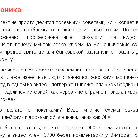
аника
гент не просто делится полезными советами, но и копает 
трит на проблемы с точки зрения психологии. Потом
ерживают профессиональные психологи. На виде
няют, почему мы так легко клюем на мошеннические с
 предоставить детали банковской карты или отправить 
комцу.
 не идеален. Невозможно запомнить все правила и не попа
к. Даже известные люди становятся жертвами мошенни
ру, в одном из видео блоггер YouTube-канала «Бомбардир»
 поделился историей, как через Инстаграм он прислал «дру
 гривен.
о делать с покупками? Ведь многие схемы связ
тплейсами и досками объявлений, таких как OLX.
 было показать, за что отвечает OLX и чем может по
му в видео Агент 3700 берет комментарии у Виктора Но