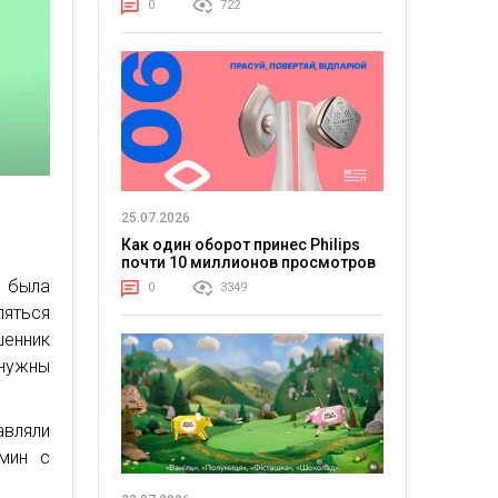
0
722
25.07.2026
Как один оборот принес Philips
почти 10 миллионов просмотров
ь была
0
3349
ляться
шенник
 нужны
авляли
рмин с