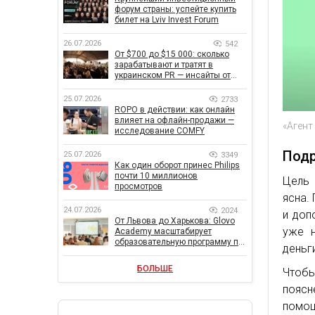
форум страны: успейте купить
билет на Lviv Invest Forum
26.07.2026
542
От $700 до $15 000: сколько
зарабатывают и тратят в
украинском PR — инсайты от
znamy и Women Make Money
25.07.2026
2733
ROPO в действии: как онлайн
влияет на офлайн-продажи —
«Агент
исследование COMFY
Подр
25.07.2026
3349
Как один оборот принес Philips
почти 10 миллионов
Цель 
просмотров
ясна.
24.07.2026
2024
и доп
От Львова до Харькова: Glovo
уже н
Academy масштабирует
образовательную программу по
деньг
поддержке украинского
бизнеса
БОЛЬШЕ
Чтобы
поясн
помощ