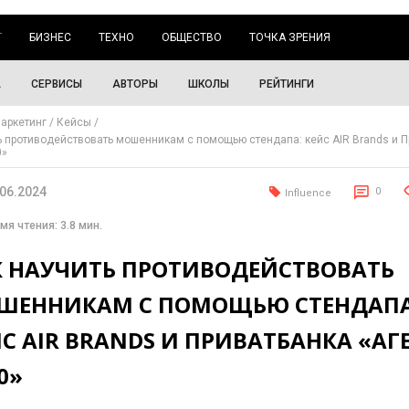
Г
БИЗНЕС
ТЕХНО
ОБЩЕСТВО
ТОЧКА ЗРЕНИЯ
А
СЕРВИСЫ
АВТОРЫ
ШКОЛЫ
РЕЙТИНГИ
аркетинг
Кейсы
ь противодействовать мошенникам с помощью стендапа: кейс AIR Brands и 
0»
.06.2024
0
Influence
мя чтения: 3.8 мин.
К НАУЧИТЬ ПРОТИВОДЕЙСТВОВАТЬ
ШЕННИКАМ С ПОМОЩЬЮ СТЕНДАПА
С AIR BRANDS И ПРИВАТБАНКА «АГ
0»