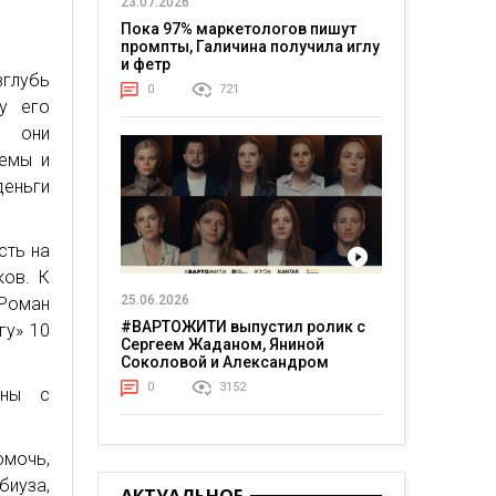
23.07.2026
Пока 97% маркетологов пишут
промпты, Галичина получила иглу
и фетр
вглубь
0
721
у его
о они
хемы и
деньги
сть на
ков. К
25.06.2026
 Роман
#ВАРТОЖИТИ выпустил ролик с
гу» 10
Сергеем Жаданом, Яниной
Соколовой и Александром
Тереном о жизни в постоянном
0
3152
аны с
напряжении
мочь,
биуза,