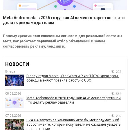
Meta Andromeda в 2026 году: как AI изменил таргетинг и что
делать рекламодателям
Почему креатив стал ключевым сигналом для рекламной системы
Meta, как работает первичный отбор объявлений и зачем
согласовывать рекламу, лендинг и...
НОВОСТИ
Вчера
202
Disney отдал Marvel, Star Wars и Pixar TikTok-креаторам:
бренды меняют правила работы с UGC
08.08.2026
582
Meta Andromeda в 2026 году: как AI изменил таргетинг и
что делать рекламодателям
07.08.2026
290
EVA.UA запустила кампанию «Кто бы мог подумать» об
ассортименте, который покупатели не ожидают увидеть
на платформе