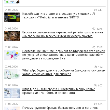
04.08.2026
447
Как объединить стратегию, созданную людьми и AI-
технологии? Кейс izi и агентства SHOTS
04.08.2026
4275
Европа вновь отметила украинский ритейл: три магазина
«Сильпо» вошли в рейтинг лучших супермаркетов
03.08.2026
3315
Поступление-2026: менеджмент во второй раз стал самой
популярной специальностью, а количество заявлений —
рекордным за последние 5 лет
02.08.2026
462
WhatsApp будет удалять сообщения брендов из основных
чатов: что изменится для бизнеса
02.08.2026
607
Штраф до 15 млн евро: в ЕС вступили в силу новые
правила для чат-ботов и ИИ-контента
31.07.2026
675
Почему крупные бренды больше не меняют логотипы