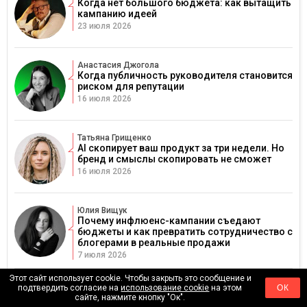
Когда нет большого бюджета: как вытащить
кампанию идеей
23 июля 2026
Анастасия Джогола
Когда публичность руководителя становится
риском для репутации
16 июля 2026
Татьяна Грищенко
AI скопирует ваш продукт за три недели. Но
бренд и смыслы скопировать не сможет
16 июля 2026
Юлия Вищук
Почему инфлюенс-кампании съедают
бюджеты и как превратить сотрудничество с
блогерами в реальные продажи
7 июля 2026
Этот сайт использует cookie. Чтобы закрыть это сообщение и
Дарья Черкашина
подтвердить согласие на
использование cookie
на этом
ОК
Стратегия, которая работает: как превратить
сайте, нажмите кнопку "Ок".