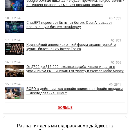
Google больше никогда не будет прежним: искусственный
интеллект полностью меняет правила поиска
28.07.2026
1751
ChatGPT перестает быть чат-ботом. OpenAI создает
полноценную бизнес-платформу
27.07.2026
869
Крупнейший инвестиционный форум страны: успейте
купить билет на Lviv Invest Forum
26.07.2026
556
От $700 до $15 000: сколько зарабатывают и тратят в
украинском PR — инсайты от znamy и Women Make Money
25.07.2026
2841
ROPO в действии: как онлайн влияет на офлайн-продажи
— исследование COMFY
БОЛЬШЕ
Раз на тиждень ми відправляємо дайджест з