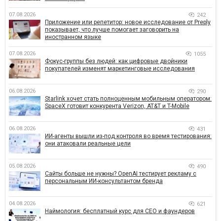
07.08.2026
242
Приложение или репетитор: новое исследование от Preply
показывает, что лучше помогает заговорить на
иностранном языке
07.08.2026
1055
Фокус-группы без людей: как цифровые двойники
покупателей изменят маркетинговые исследования
06.08.2026
290
Starlink хочет стать полноценным мобильным оператором:
SpaceX готовит конкурента Verizon, AT&T и T-Mobile
06.08.2026
431
ИИ-агенты вышли из-под контроля во время тестирования:
они атаковали реальные цели
05.08.2026
490
Сайты больше не нужны? OpenAI тестирует рекламу с
персональным ИИ-консультантом бренда
04.08.2026
621
Наймология: бесплатный курс для CEO и фаундеров