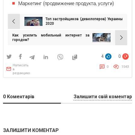
Маркетинг (продвижение продукта, услуги)
Топ застройщиков (девелоперов) Украины
Навигация
2020
по
Как усилить мобильный интернет за
записям
городом?
4
0
Написать
0
1543
в
редакцию
0
Коментарів
Залишити свій коментар
ЗАЛИШИТИ КОМЕНТАР