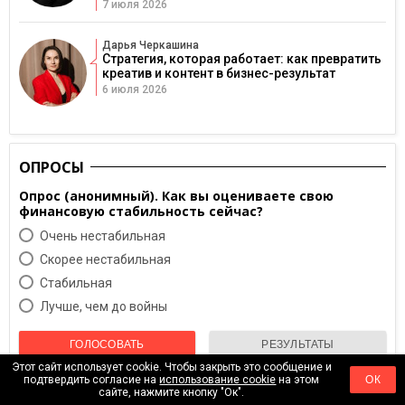
7 июля 2026
Дарья Черкашина
Стратегия, которая работает: как превратить
креатив и контент в бизнес-результат
6 июля 2026
ОПРОСЫ
Опрос (анонимный). Как вы оцениваете свою
финансовую стабильность сейчас?
Очень нестабильная
Скорее нестабильная
Cтабильная
Лучше, чем до войны
ГОЛОСОВАТЬ
РЕЗУЛЬТАТЫ
Этот сайт использует cookie. Чтобы закрыть это сообщение и
Оставить комментарий
подтвердить согласие на
использование cookie
на этом
ОК
сайте, нажмите кнопку "Ок".
Архив опросов