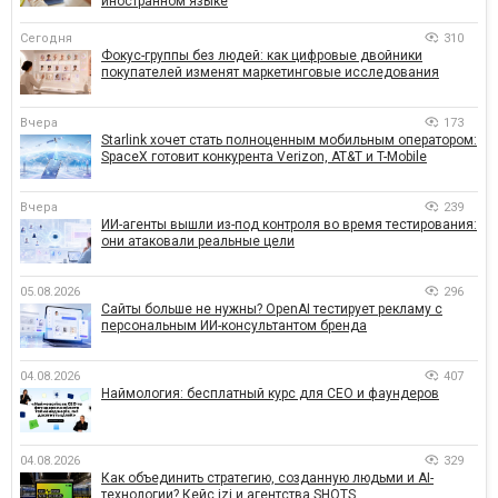
иностранном языке
Сегодня
310
Фокус-группы без людей: как цифровые двойники
покупателей изменят маркетинговые исследования
Вчера
173
Starlink хочет стать полноценным мобильным оператором:
SpaceX готовит конкурента Verizon, AT&T и T-Mobile
Вчера
239
ИИ-агенты вышли из-под контроля во время тестирования:
они атаковали реальные цели
05.08.2026
296
Сайты больше не нужны? OpenAI тестирует рекламу с
персональным ИИ-консультантом бренда
04.08.2026
407
Наймология: бесплатный курс для CEO и фаундеров
04.08.2026
329
Как объединить стратегию, созданную людьми и AI-
технологии? Кейс izi и агентства SHOTS