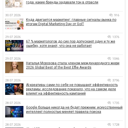
года: какие бренды задавали тон в отрасли
30.07.2026
916
Куда двигается маркетинг: главные сигналы рынка по
итогам Digital Marketing Day от GoIT
29.07.2026
1376
67 % маркетологов до сих пор допускают одну и ту же
ошибку, хотя знают, что она не работает
29.07.2026
1046
Наталья Морозова стала членом международного жюри
2026 Global Best of the Best Effie Awards
28.07.2026
3796
AI-креативы сами по себе не повышают эффективность
рекламы: исследование показало, что на самом деле
влияет на эффективность кампаний
28.07.2026
1735
Google больше никогда не будет прежним: искусственный
интеллект полностью меняет правила поиска
28.07.2026
1728