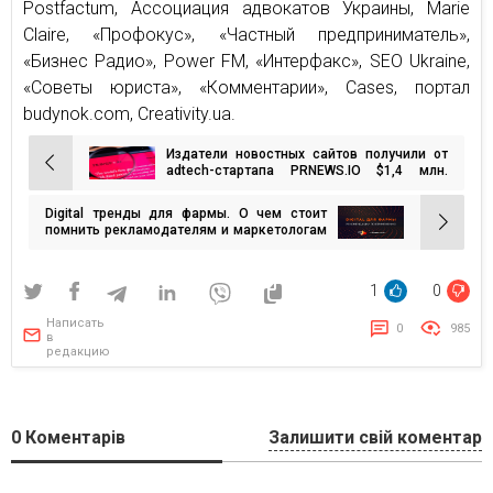
Postfactum, Ассоциация адвокатов Украины, Marie
Claire, «Профокус», «Частный предприниматель»,
«Бизнес Радио», Power FM, «Интерфакс», SEO Ukraine,
«Советы юриста», «Комментарии», Cases, портал
budynok.com, Creativity.ua.
Издатели новостных сайтов получили от
Навигация
adtech-стартапа PRNEWS.IO $1,4 млн.
выплат
по
Digital тренды для фармы. О чем стоит
записям
помнить рекламодателям и маркетологам
фармрынка в 2021 году
1
0
Написать
0
985
в
редакцию
0
Коментарів
Залишити свій коментар