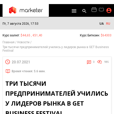
Пт, 7 августа 2026, 17:53
UA
RU
Курс валют:
$44,65 , €51,40
Курс Биткоин:
$64303
Главная
Новости
Три тысячи предпринимателей учились у лидеров рынка в GET Business
Festival
20.07.2021
0
985
Время чтения: 5.6 мин.
ТРИ ТЫСЯЧИ
ПРЕДПРИНИМАТЕЛЕЙ УЧИЛИСЬ
У ЛИДЕРОВ РЫНКА В GET
BUSINESS FESTIVAL