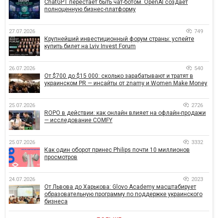
ChatGPT перестает быть чат-ботом. OpenAI создает
полноценную бизнес-платформу
27.07.2026
749
Крупнейший инвестиционный форум страны: успейте
купить билет на Lviv Invest Forum
26.07.2026
540
От $700 до $15 000: сколько зарабатывают и тратят в
украинском PR — инсайты от znamy и Women Make Money
25.07.2026
2726
ROPO в действии: как онлайн влияет на офлайн-продажи
— исследование COMFY
25.07.2026
3332
Как один оборот принес Philips почти 10 миллионов
просмотров
24.07.2026
2023
От Львова до Харькова: Glovo Academy масштабирует
образовательную программу по поддержке украинского
бизнеса