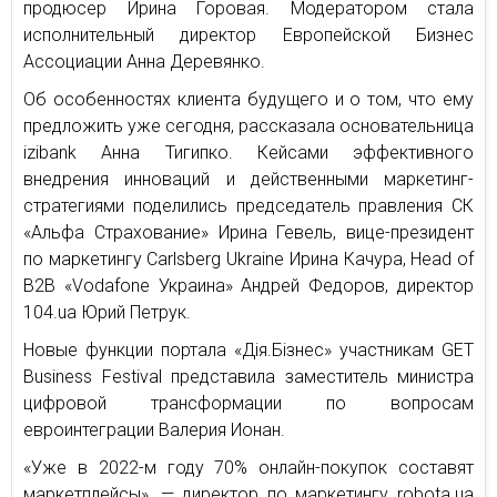
продюсер Ирина Горовая. Модератором стала
исполнительный директор Европейской Бизнес
Ассоциации Анна Деревянко.
Об особенностях клиента будущего и о том, что ему
предложить уже сегодня, рассказала основательница
izibank Анна Тигипко. Кейсами эффективного
внедрения инноваций и действенными маркетинг-
стратегиями поделились председатель правления СК
«Альфа Страхование» Ирина Гевель, вице-президент
по маркетингу Carlsberg Ukraine Ирина Качура, Head of
B2B «Vodafone Украина» Андрей Федоров, директор
104.ua Юрий Петрук.
Новые функции портала «Дiя.Бiзнес» участникам GET
Business Festival представила заместитель министра
цифровой трансформации по вопросам
евроинтеграции Валерия Ионан.
«Уже в 2022-м году 70% онлайн-покупок составят
маркетплейсы», — директор по маркетингу rоbota.ua