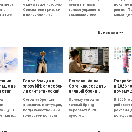
оводить
обратить внимание
скопиро
бизнеса
одну и ту же историю.
правде в глаза:
покупаю 
ескую
на собеседовании
сможет
вно
Соискатель приходит
только управлять
рынке. П
 3 типа:
в великолепный
компанией уже
мимо дес
офис, его встречает
недостаточно.
прилавков
анная и
улыбчивый сотрудник
Руководитель
Помидор
ционная.
отдела кадров, а...
должен стать лицом
примерн
Все записи >>
 это
бизнеса. По данным
одинаков
 под
Edelman, 84% людей...
сорта, по
похожий..
упные
Голос бренда в
Personal Value
Разрабо
льше не
эпоху ИИ: способен
Core: как создать
в 2026 г
готипы
ли синтетический
личный бренд,
почему 
и года
голос передать
который
важнее 
их
Сегодня бренды
Почему сегодня
В 2026 го
эмоции и внушить
способствует
ов
оказались в ситуации,
личный бренд
работает 
доверие, или все
выбору, доверию и
концу. В
когда качественный
перестает быть
реклама 
бренды вскоре
статусу
ренды всё
голосовой контент
просто
конкуренц
будут звучать
ируют не
одинаково?
перестал быть
дополнительной
внимание
типы, а в
конкурентным
возможностью для
пользова
..
преимуществом.
медийных личностей
сокращае