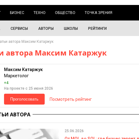
Г
БИЗНЕС
ТЕХНО
ОБЩЕСТВО
ТОЧКА ЗРЕНИЯ
А
СЕРВИСЫ
АВТОРЫ
ШКОЛЫ
РЕЙТИНГИ
атьи автора Максим Катаржук
и автора Максим Катаржук
Максим Катаржук
Маркетолог
+4
На проекте с 25 июня 2026
Посмотреть рейтинг
Проголосовать
ТЬИ АВТОРА
25.06.2026
От MQL до SQL: где бизнес теряет 