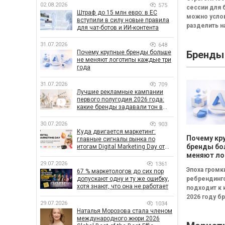
смысла пр
02.08.2026
575
сессии для 
стратегич
Штраф до 15 млн евро: в ЕС
можно усло
сессию
вступили в силу новые правила
разделить на
для чат-ботов и ИИ-контента
неудачная,
сбалансиров
31.07.2026
648
Почему крупные бренды больше
Бренды
трансформа
не меняют логотипы каждые три
Неудачная —
года
«рефлексия
канапе»...
31.07.2026
709
Лучшие рекламные кампании
первого полугодия 2026 года:
какие бренды задавали тон в
отрасли
30.07.2026
903
Куда двигается маркетинг:
Почему кр
главные сигналы рынка по
бренды бо
итогам Digital Marketing Day от
GoIT
меняют ло
каждые тр
29.07.2026
1361
Эпоха громк
67 % маркетологов до сих пор
допускают одну и ту же ошибку,
ребрендинг
хотя знают, что она не работает
подходит к 
2026 году б
29.07.2026
1034
чаще инвест
Наталья Морозова стала членом
в новые лого
международного жюри 2026
узнаваемые.