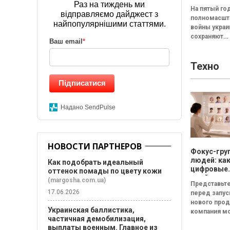
результат
Раз на тиждень ми
На пятый го
исследова
відправляємо дайджест з
полномасшт
Барометр 
найпопулярнішими статтями.
войны укра
жизни 202
сохраняют
Ваш email
*
относитель
стабильное
Техно
восприятие 
жизни в стра
Підписатися
Среди сост
формирующ
оценку жизн
Надано SendPulse
НОВОСТИ ПАРТНЕРОВ
Фокус-гру
людей: ка
Как подобрать идеальный
цифровые
оттенок помады по цвету кожи
двойники
(margosha.com.ua)
Представьте
покупател
17.06.2026
перед запу
изменят
нового прод
маркетинг
Украинская баллистика,
компания м
исследова
частичная демобилизация,
собрать фок
выплаты военным. Главное из