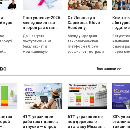
я:
Поступление-2026:
От Львова до
Кем хот
й курс
менеджмент во
Харькова: Glovo
абитури
второй раз стал
Academy
года: м
самой популярной
масштабирует
обогнала
вое
До 1 августа
Международная
Вступите
специальностью, а
образовательную
поступл
anovyti
поступающие на
технологическая
кампания 
количество
программу по
государ
с
бакалавриат и
платформа Glovo
самом ра
заявлений —
поддержке
вуз оста
ой
медицинскую
расширяет географию
через ме
рекордным за
украинского
главной
ore
последние 5 лет
магистратуру сделали
бизнеса
образовательного
узнаем, с
уппу
свой выбор и подали
проекта Glovo
абитурие
во
пускают
заявления на
Academy в Украине.
поступили
Все записи >>
курс
желанные
Инициатива,
учрежде
: как СEO
специальности. В
помогающая малому
професси
...
этом...
и среднему бизнесу
предвузов
(МСБ)
адаптироваться...
тается
41 % украинцев
61% украинцев не
80% укр
порой
работают даже в
поддерживают
сталкив
 —
отпуске — опрос
отставку Михаила
токсич