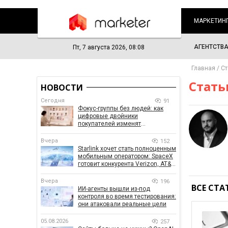
МАРКЕТИН
АГЕНТСТВ
Пт, 7 августа 2026, 08:08
Главная
Ст
Стать
НОВОСТИ
Сегодня
91
Фокус-группы без людей: как
цифровые двойники
покупателей изменят
маркетинговые исследования
Вчера
152
Starlink хочет стать полноценным
мобильным оператором: SpaceX
готовит конкурента Verizon, AT&T
и T-Mobile
Вчера
196
ВСЕ СТА
ИИ-агенты вышли из-под
контроля во время тестирования:
они атаковали реальные цели
05.08.2026
257