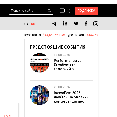
ПОДПИСКА
UA
RU
Курс валют:
$44,65 , €51,45
Курс Биткоин:
$64269
ПРЕДСТОЯЩИЕ СОБЫТИЯ
13.08.2026
Performance vs.
Creative: хто
головний в
перформанс-
маркетингу?
20.08.2026
InvestFest 2026:
найбільша онлайн-
конференція про
інвестиції
до 70 %