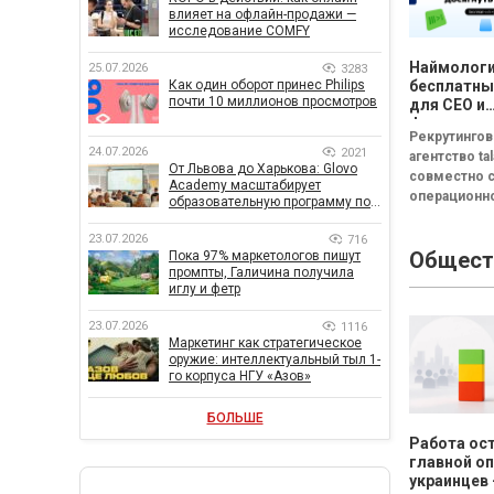
влияет на офлайн-продажи —
исследование COMFY
Наймологи
25.07.2026
3283
Как один оборот принес Philips
бесплатны
почти 10 миллионов просмотров
для CEO и
фаундеров
Рекрутинго
24.07.2026
2021
агентство tal
От Львова до Харькова: Glovo
совместно 
Academy масштабирует
операционн
образовательную программу по
системой C
поддержке украинского бизнеса
(входят в гр
23.07.2026
716
Общест
Пока 97% маркетологов пишут
FRACTAL) за
промпты, Галичина получила
бесплатный 
иглу и фетр
"Наймология
и фаундерам
23.07.2026
1116
Маркетинг как стратегическое
оружие: интеллектуальный тыл 1-
го корпуса НГУ «Азов»
БОЛЬШЕ
Работа ос
главной о
украинцев