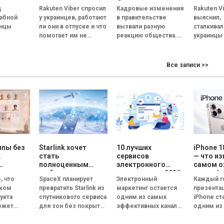
ы
Федорова – опрос
коллега
д
Rakuten Viber спросил
Кадровые изменения
Rakuten V
ния
Gradus
каждый
абной
у украинцев, работают
в правительстве
выяснил,
качества
ищет но
инцы
ли они в отпуске и что
вызвали разную
сталкивал
6
— опрос
помогает им не
реакцию общества.
украинцы
но
отвлекаться на
Если о замене
токсичн
рабочие задачи. В...
премьер-министра
коллегами
качества
мнения опрошенных
и как они
Все записи >>
не.
разделились почти
токсичну
авляющих,
поровну, решение об
в коллект
их общую
отставке...
и...
ппы без
Starlink хочет
10 лучших
iPhone 1
к
стать
сервисов
— что из
полноценным
электронного
самом 
мобильным
маркетинга в 2026
смартфо
, что
SpaceX планирует
Электронный
Каждый г
ей
оператором:
году: сравнение
ском
превратить Starlink из
маркетинг остается
презента
SpaceX готовит
возможностей и
укта
спутникового сервиса
одним из самых
iPhone ст
овые
конкурента
функций
ожет
для зон без покрытия
эффективных каналов
одним из
ния
Verizon, AT&T и T-
ус-группу
Mobile
в полноценного
цифровых
обсужда