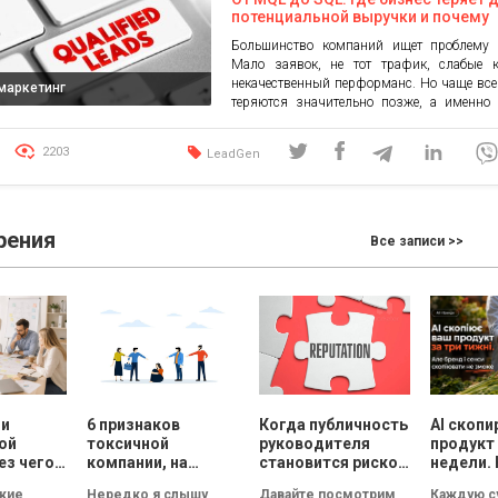
потенциальной выручки и почему
проблема не всегда заключается 
Большинство компаний ищет проблему 
маркетинге
Мало заявок, не тот трафик, слабые к
некачественный перформанс. Но чаще все
-маркетинг
теряются значительно позже, а именно 
перехода от MQL к SQL. Представим ситу
маркетинговый отдел приводит потенц
2203
LeadGen
клиента. Человек оставил заявку, п
соответствует ICP, проявил интерес или да
бюджет. Но в отдел продаж […]
рения
Все записи >>
ли
6 признаков
Когда публичность
AI скопи
ой
токсичной
руководителя
продукт 
ез чего
компании, на
становится риском
недели. 
т
которые нужно
для репутации
смыслы
кие
Нередко я слышу
Давайте посмотрим
Каждую с