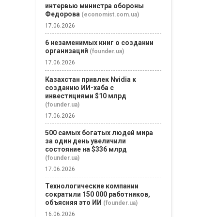
из тысяч
интервью министра обороны
потенциаль
Федорова
(economist.com.ua)
покупателей
17.06.2026
несколько м
Участники т
6 незаменимых книг о создании
группы...
организаций
(founder.ua)
17.06.2026
Казахстан привлек Nvidia к
созданию ИИ-хаба с
инвестициями $10 млрд
(founder.ua)
17.06.2026
500 самых богатых людей мира
за один день увеличили
состояние на $336 млрд
(founder.ua)
17.06.2026
Технологические компании
сократили 150 000 работников,
объясняя это ИИ
(founder.ua)
16.06.2026