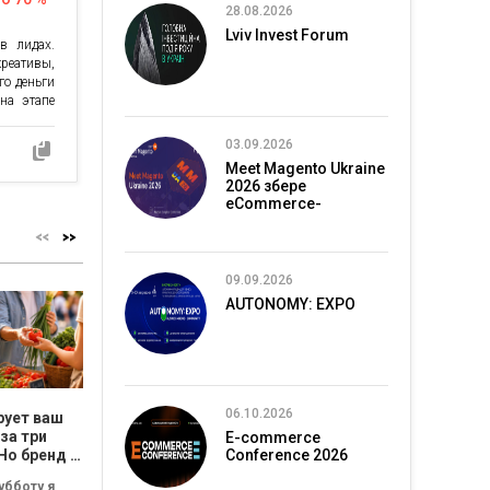
28.08.2026
в
Lviv Invest Forum
в лидах.
реативы,
го деньги
на этапе
ацию: ваш
иального
03.09.2026
олностью
Meet Magento Ukraine
же указал
2026 збере
eCommerce-
спільноту в Києві
09.09.2026
AUTONOMY: EXPO
06.10.2026
рует ваш
Бьюти-мифы под
Цена ошибки
Как н
за три
микроскопом:
растёт. Как
требо
E-commerce
Но бренд и
почему
Conference 2026
владельцу
резул
натуральная
перестать быть
подчи
убботу я
Вы читаете состав и
Многие
Многие