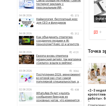
Сайты больше не нужны? OpenAI
тестирует рекламу с
персональным ИИ-
консультантом бренда
04.08.2026
373
Digital
Наймология: бесплатный курс
для CEO и фаундеров
0
04.08.2026
312
Как объединить стратегию,
созданную людьми и AI-
технологии? Кейс izi и агентства
SHOTS
Точка з
04.08.2026
4131
Европа вновь отметила
украинский ритейл: три магазина
«Сильпо» вошли в рейтинг
лучших супермаркетов
03.08.2026
3066
Поступление-2026: менеджмент
во второй раз стал самой
популярной специальностью, а
количество заявлений —
рекордным за последние 5 лет
02.08.2026
438
«2–3 неде
WhatsApp будет удалять
кропотлив
сообщения брендов из
работы»: б
основных чатов: что изменится
бизнесу не
для бизнеса
Стратегичес