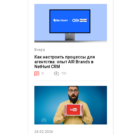
в мире
несколько дней во
нейросетью? Еще
долже
й. В 2026
время фестиваля
недавно мы
заряд, 
овное
Glastonbury сюда...
смеялись над
и стаб
мемными видео, где
Для...
...
Уилл...
Вчера
Как настроить процессы для
агентства: опыт AIR Brands в
NetHunt CRM
0
151
24.02.2026