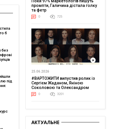
Поки 97% маркетологів пишуть
промпти, Галичина дістала голку
та фетр
0
725
стила
то б
 якого
 без
бачити
ифрові
і
купців
ві
25.06.2026
ня
ийшли
#ВАРТОЖИТИ випустив ролик із
олю під
Сергієм Жаданом, Яніною
ння:
Соколовою та Олександром
али
Тереном про життя в постійній
0
3201
напрузі
курс
АКТУАЛЬНЕ
ву