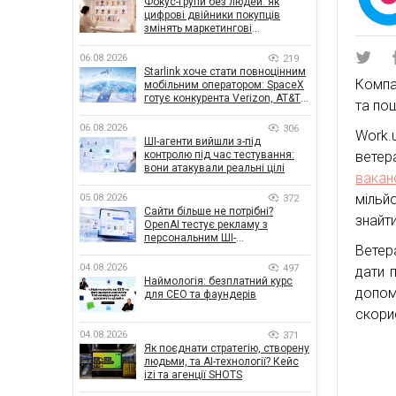
Фокус-групи без людей: як
цифрові двійники покупців
змінять маркетингові
дослідження
06.08.2026
219
Starlink хоче стати повноцінним
Компа
мобільним оператором: SpaceX
готує конкурента Verizon, AT&T і
та пош
T-Mobile
06.08.2026
306
Work.
ШІ-агенти вийшли з-під
контролю під час тестування:
ветер
вони атакували реальні цілі
ваканс
мільй
05.08.2026
372
Сайти більше не потрібні?
знайти
OpenAI тестує рекламу з
персональним ШІ-
Ветер
консультантом бренду
04.08.2026
497
дати 
Наймологія: безплатний курс
допом
для CEO та фаундерів
скори
04.08.2026
371
Як поєднати стратегію, створену
людьми, та AI-технології? Кейс
izi та агенції SHOTS