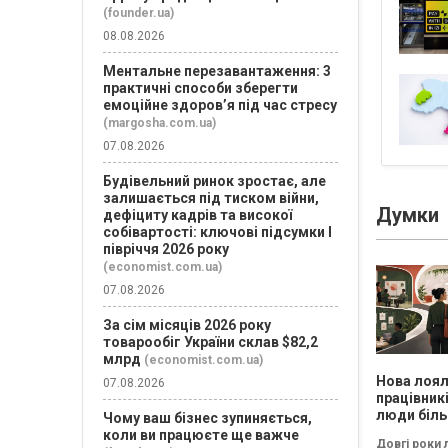
(founder.ua)
08.08.2026
Ментальне перезавантаження: 3
практичні способи зберегти
емоційне здоров’я під час стресу
(margosha.com.ua)
07.08.2026
Будівельний ринок зростає, але
залишається під тиском війни,
Думки
дефіциту кадрів та високої
собівартості: ключові підсумки І
півріччя 2026 року
(economist.com.ua)
07.08.2026
За сім місяців 2026 року
товарообіг України склав $82,2
млрд
(economist.com.ua)
Нова лоял
07.08.2026
працівник
люди біль
Чому ваш бізнес зупиняється,
хочуть пр
коли ви працюєте ще важче
Довгі роки 