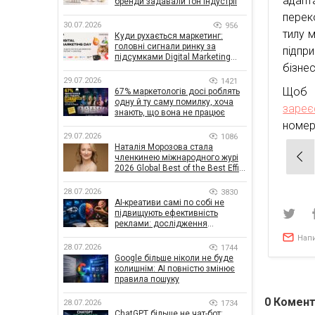
адапт
бренди задавали тон індустрії
перек
30.07.2026
956
тилу 
Куди рухається маркетинг:
головні сигнали ринку за
підпр
підсумками Digital Marketing
бізнес
Day від GoIT
29.07.2026
1421
Щоб с
67% маркетологів досі роблять
одну й ту саму помилку, хоча
зареє
знають, що вона не працює
номері
29.07.2026
1086
Наталія Морозова стала
Нав
членкинею міжнародного журі
2026 Global Best of the Best Effie
зап
Awards
28.07.2026
3830
AI-креативи самі по собі не
підвищують ефективність
реклами: дослідження
показало, що насправді
Нап
впливає на ефективність
28.07.2026
1744
кампаній
Google більше ніколи не буде
колишнім: AI повністю змінює
правила пошуку
0
Комент
28.07.2026
1734
ChatGPT більше не чат-бот: