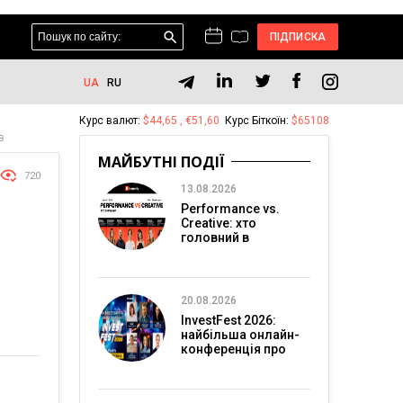
ПІДПИСКА
UA
RU
Курс валют:
$44,65 , €51,60
Курс Біткоїн:
$65108
в
МАЙБУТНІ ПОДІЇ
720
13.08.2026
Performance vs.
Creative: хто
головний в
перформанс-
маркетингу?
20.08.2026
InvestFest 2026:
найбільша онлайн-
конференція про
інвестиції