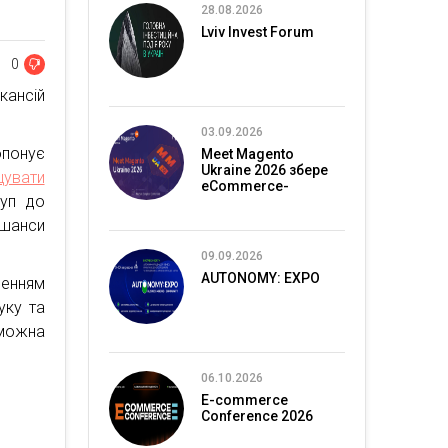
28.08.2026
Lviv Invest Forum
0
кансій
03.09.2026
опонує
Meet Magento
Ukraine 2026 збере
увати
eCommerce-
туп до
спільноту в Києві
 шанси
09.09.2026
AUTONOMY: EXPO
ленням
уку та
 можна
06.10.2026
E-commerce
Conference 2026