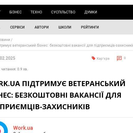
Г
БІЗНЕС
ТЕХНО
СУСПІЛЬСТВО
ДУМКИ
А
СЕРВІСИ
АВТОРИ
ШКОЛИ
РЕЙТИНГИ
овини
тримує ветеранський бізнес: безкоштовні вакансії для підприємців-захисникі
.02.2025
0
Кар'єра
 читання: 0.9 хв.
RK.UA ПІДТРИМУЄ ВЕТЕРАНСЬКИЙ
НЕС: БЕЗКОШТОВНІ ВАКАНСІЇ ДЛЯ
ДПРИЄМЦІВ-ЗАХИСНИКІВ
Work.ua