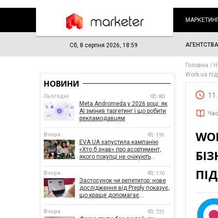
МАРКЕТИН
АГЕНТСТВ
Сб, 8 серпня 2026, 18:59
Головна
Н
Work.ua під
НОВИНИ
11
Сьогодні
80
Meta Andromeda у 2026 році: як
AI змінив таргетинг і що робити
Час
рекламодавцям
WO
Вчора
191
EVA.UA запустила кампанію
«Хто б знав» про асортимент,
БІЗ
якого покупці не очікують
побачити на платформі
ПІ
Вчора
170
Застосунок чи репетитор: нове
дослідження від Preply показує,
що краще допомагає
заговорити іноземною мовою
Вчора
721