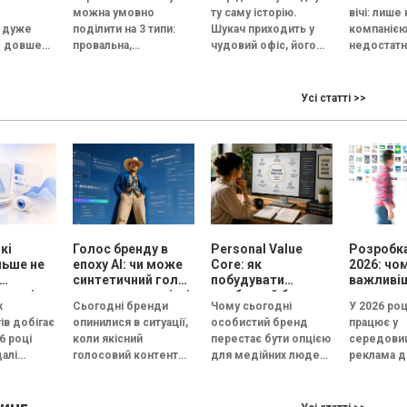
», але
проводити
можна умовно
ту саму історію.
вічі: лише
ацювати
стратегічну сесію
 дуже
поділити на 3 типи:
Шукач приходить у
компаніє
мум
м довше
провальна,
чудовий офіс, його
недостатн
цює в
збалансована й
зустрічає усміхнений
Керівник 
им вона
трансформаційна.
HR, а назва компанії...
стати обл
ме
Провальна — це
бізнесу. 
Усі статті >>
роботи
«рефлексія під
Edelman, 
.
канапе» без
людей...
результату....
кі
Голос бренду в
Personal Value
Розробка
льше не
епоху АІ: чи може
Core: як
2026: чо
синтетичний голос
побудувати
важливі
кожні
передати емоцію і
особистий бренд,
рекламу
х
Сьогодні бренди
Чому сьогодні
У 2026 роц
довіру, або всі
який працює на
ів добігає
опинилися в ситуації,
особистий бренд
працює у
бренди незабаром
вибір, довіру і
6 році
коли якісний
перестає бути опцією
середовищ
звучатимуть
статус
алі
голосовий контент
для медійних людей і
реклама д
однаково?
естують
перестав бути
стає інструментом
конкуренц
готипи, а у
конкурентною
професійного вибору,
а увага ко
перевагою. Чиста
довіри та особистого
скорочуєт