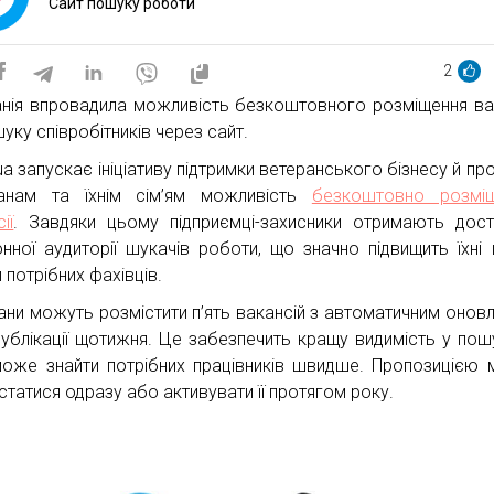
Cайт пошуку роботи
2
нія впровадила можливість безкоштовного розміщення ва
уку співробітників через сайт.
ua запускає ініціативу підтримки ветеранського бізнесу й пр
анам та їхнім сім’ям можливість
безкоштовно розміщ
ії
. Завдяки цьому підприємці-захисники отримають дос
онної аудиторії шукачів роботи, що значно підвищить їхні
 потрібних фахівців.
ани можуть розмістити п’ять вакансій з автоматичним онов
публікації щотижня. Це забезпечить кращу видимість у пош
оже знайти потрібних працівників швидше. Пропозицією
статися одразу або активувати її протягом року.