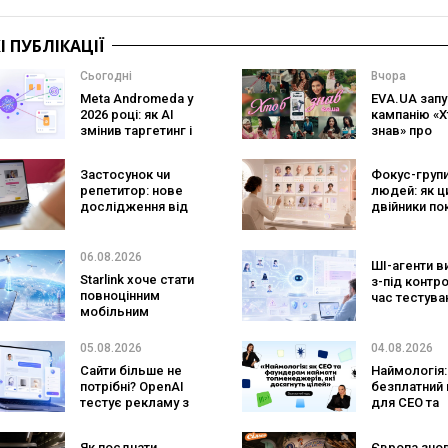
 ПУБЛІКАЦІЇ
Сьогодні
Вчора
Meta Andromeda у
EVA.UA запу
2026 році: як AI
кампанію «Х
змінив таргетинг і
знав» про
що робити
асортимент,
рекламодавцям
покупці не
Застосунок чи
Фокус-групи
очікують по
репетитор: нове
людей: як ц
на платформ
дослідження від
двійники по
Preply показує, що
змінять
краще допомагає
маркетинго
заговорити
досліджен
06.08.2026
ШІ-агенти в
іноземною мовою
Starlink хоче стати
з-під контр
повноцінним
час тестува
мобільним
вони атакув
оператором:
реальні цілі
SpaceX готує
05.08.2026
04.08.2026
конкурента
Сайти більше не
Наймологія:
Verizon, AT&T і T-
потрібні? OpenAI
безплатний 
Mobile
тестує рекламу з
для CEO та
персональним ШІ-
фаундерів
консультантом
Як поєднати
Європа зно