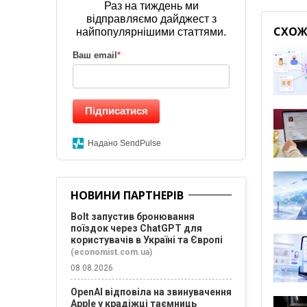
Раз на тиждень ми
відправляємо дайджест з
СХОЖІ
найпопулярнішими статтями.
Ваш email
*
Підписатися
Надано SendPulse
НОВИНИ ПАРТНЕРІВ
Bolt запустив бронювання
поїздок через ChatGPT для
користувачів в Україні та Європі
(economist.com.ua)
08.08.2026
OpenAI відповіла на звинувачення
Apple у крадіжці таємниць