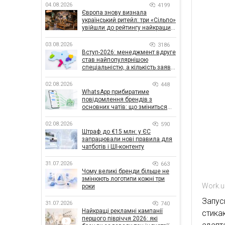
04.08.2026
4199
Європа знову визнала
український ритейл: три «Сільпо»
увійшли до рейтингу найкращих
супермаркетів
03.08.2026
3186
Вступ-2026: менеджмент вдруге
став найпопулярнішою
спеціальністю, а кількість заяв
— рекордна за 5 років
02.08.2026
448
WhatsApp прибиратиме
повідомлення брендів з
основних чатів: що зміниться
для бізнесу
02.08.2026
590
Штраф до €15 млн: у ЄС
запрацювали нові правила для
чатботів і ШІ-контенту
31.07.2026
663
Чому великі бренди більше не
змінюють логотипи кожні три
Work.u
роки
Запус
31.07.2026
740
Найкращі рекламні кампанії
стика
першого півріччя 2026: які