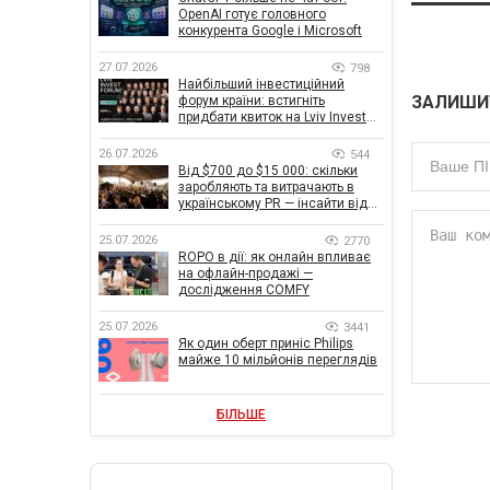
OpenAI готує головного
конкурента Google і Microsoft
27.07.2026
798
Найбільший інвестиційний
ЗАЛИШИ
форум країни: встигніть
придбати квиток на Lviv Invest
Forum
26.07.2026
544
Від $700 до $15 000: скільки
заробляють та витрачають в
українському PR — інсайти від
znamy та Women Make Money
25.07.2026
2770
ROPO в дії: як онлайн впливає
на офлайн-продажі —
дослідження COMFY
25.07.2026
3441
Як один оберт приніс Philips
майже 10 мільйонів переглядів
БІЛЬШЕ