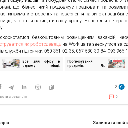
ації, пошуку кадрів та побудови сталих бізнес-процесів. У W
онані, що бізнес, який продовжує працювати та розвива
має підтримати створення та повернення на ринок праці бізне
иємців, які пішли захищати нашу країну. Бізнес для ветеран
у.
користатися безкоштовним розміщенням вакансій, нео
струватися як роботодавець
на Work.ua та звернутися за од
в служби підтримки: 050 361-02-35, 067 630-30-84, 093 966-1
Все для офісу в
Прогнозування
ігація
одному місці:
продажів: Як
исів
канцтовари, побутова
передбачити
хімія, кавомашини
майбутні прибутки
бізнесу
2
исати в редакцію
0
арів
Залишити свій 