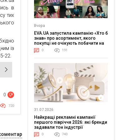
ork.ua
тись в
су тих
ського
Вчора
EVA.UA запустила кампанію «Хто б
знав» про асортимент, якого
бхідно
покупці не очікують побачити на
ним із
платформі
0
191
5-22.
0
720
31.07.2026
Найкращі рекламні кампанії
першого півріччя 2026: які бренди
задавали тон індустрії
коментар
0
740