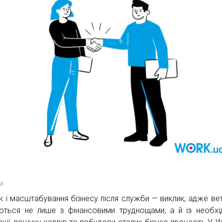
a
к і масштабування бізнесу після служби — виклик, адже ве
ються не лише з фінансовими труднощами, а й із необхі