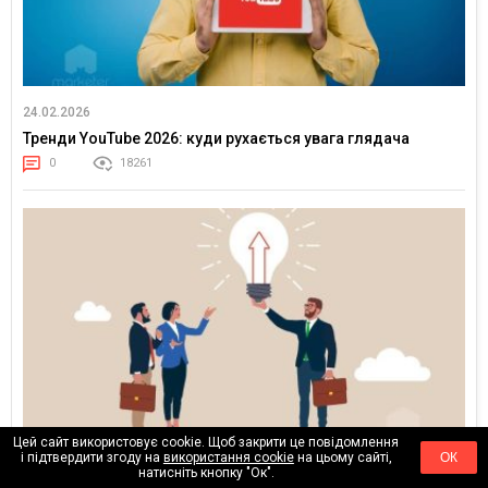
24.02.2026
Тренди YouTube 2026: куди рухається увага глядача
0
18261
Цей сайт використовує cookie. Щоб закрити це повідомлення
і підтвердити згоду на
використання cookie
на цьому сайті,
ОК
17.02.2026
натисніть кнопку "Ок".