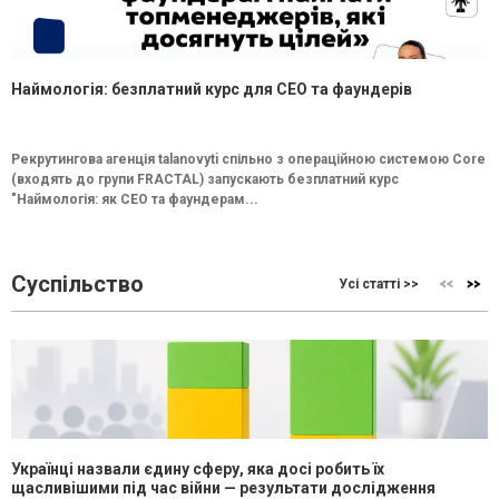
Наймологія: безплатний курс для CEO та фаундерів
Рекрутингова агенція talanovyti спільно з операційною системою Core
(входять до групи FRACTAL) запускають безплатний курс
"Наймологія: як СEO та фаундерам...
Суспільство
Усі статті >>
Українці назвали єдину сферу, яка досі робить їх
щасливішими під час війни — результати дослідження