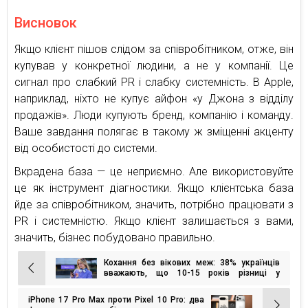
Висновок
Якщо клієнт пішов слідом за співробітником, отже, він
купував у конкретної людини, а не у компанії. Це
сигнал про слабкий PR і слабку системність. В Apple,
наприклад, ніхто не купує айфон «у Джона з відділу
продажів». Люди купують бренд, компанію і команду.
Ваше завдання полягає в такому ж зміщенні акценту
від особистості до системи.
Вкрадена база — це неприємно. Але використовуйте
це як інструмент діагностики. Якщо клієнтська база
йде за співробітником, значить, потрібно працювати з
PR і системністю. Якщо клієнт залишається з вами,
значить, бізнес побудовано правильно.
Кохання без вікових меж: 38% українців
Навігація
вважають, що 10-15 років різниці у
стосунках є нормою — опитування
записів
iPhone 17 Pro Max проти Pixel 10 Pro: два