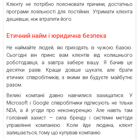
Клієнту не потрібно пояснювати причини, достатньо
програми лояльності для постійних. Утримати клієнта
дешевше, ніж втратити його.
Етичний найм і юридична безпека
Не наймайте людей, які приходять із чужою базою.
Сьогодні він приніс вам клієнтів від колишнього
роботодавця, а завтра забере вашу. Я бачив це
десятки разів. Краще довше шукати, але брати
етичних співробітників, з якими ви будуєте майбутнє
разом.
Великі компанії давно навчилися захищатися. У
Microsoft і Google співробітники підписують не тільки
NDA, а й угоди про неконкуренцію. Але навіть там
головний захист — сила бренду і системні методи
управління компанією. Коли йде людина, клієнт
залишається, тому що купував компанію.