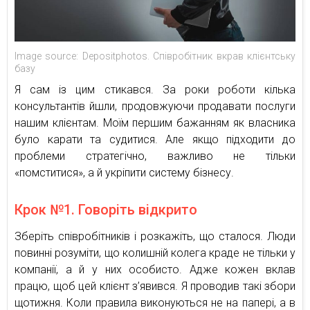
Image source: Depositphotos. Cпівробітник вкрав клієнтську
базу
Я сам із цим стикався. За роки роботи кілька
консультантів йшли, продовжуючи продавати послуги
нашим клієнтам. Моїм першим бажанням як власника
було карати та судитися. Але якщо підходити до
проблеми стратегічно, важливо не тільки
«помститися», а й укріпити систему бізнесу.
Крок №1. Говоріть відкрито
Зберіть співробітників і розкажіть, що сталося. Люди
повинні розуміти, що колишній колега краде не тільки у
компанії, а й у них особисто. Адже кожен вклав
працю, щоб цей клієнт з’явився. Я проводив такі збори
щотижня. Коли правила виконуються не на папері, а в