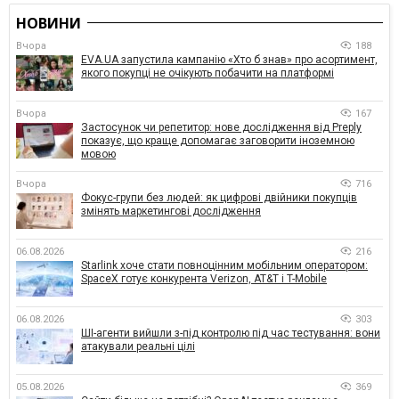
НОВИНИ
Вчора
188
EVA.UA запустила кампанію «Хто б знав» про асортимент,
якого покупці не очікують побачити на платформі
Вчора
167
Застосунок чи репетитор: нове дослідження від Preply
показує, що краще допомагає заговорити іноземною
мовою
Вчора
716
Фокус-групи без людей: як цифрові двійники покупців
змінять маркетингові дослідження
06.08.2026
216
Starlink хоче стати повноцінним мобільним оператором:
SpaceX готує конкурента Verizon, AT&T і T-Mobile
06.08.2026
303
ШІ-агенти вийшли з-під контролю під час тестування: вони
атакували реальні цілі
05.08.2026
369