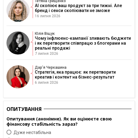
Тетяна Грищенко
AI скопіює ваш продукт за три тижні. Але
бренд і сенси скопіювати не зможе
16 липня 2026
Юлія Віщук
Чому інфлюенс-кампанії зливають бюджети
і як перетворити співпрацю з блогерами на
реальні продажі
7 липня 2026
Дарʼя Черкашина
Стратегія, яка працює: як перетворити
креатив і контент на бізнес-результат
6 липня 2026
ОПИТУВАННЯ
Опитування (анонімне). Як ви оцінюєте свою
фінансову стабільність зараз?
Дуже нестабільна