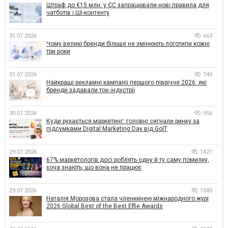
Штраф до €15 млн: у ЄС запрацювали нові правила для
чатботів і ШІ-контенту
31.07.2026
663
Чому великі бренди більше не змінюють логотипи кожні
три роки
31.07.2026
740
Найкращі рекламні кампанії першого півріччя 2026: які
бренди задавали тон індустрії
30.07.2026
956
Куди рухається маркетинг: головні сигнали ринку за
підсумками Digital Marketing Day від GoIT
29.07.2026
1421
67% маркетологів досі роблять одну й ту саму помилку,
хоча знають, що вона не працює
29.07.2026
1085
Наталія Морозова стала членкинею міжнародного журі
2026 Global Best of the Best Effie Awards