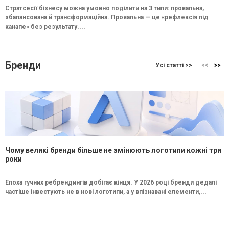
Стратсесії бізнесу можна умовно поділити на 3 типи: провальна,
збалансована й трансформаційна. Провальна — це «рефлексія під
канапе» без результату....
Бренди
Усі статті >>
Чому великі бренди більше не змінюють логотипи кожні три
роки
Епоха гучних ребрендингів добігає кінця. У 2026 році бренди дедалі
частіше інвестують не в нові логотипи, а у впізнавані елементи,...