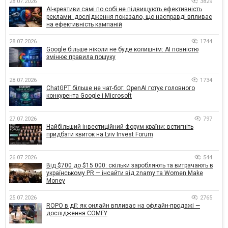
28.07.2026
3829
AI-креативи самі по собі не підвищують ефективність
реклами: дослідження показало, що насправді впливає
на ефективність кампаній
28.07.2026
1744
Google більше ніколи не буде колишнім: AI повністю
змінює правила пошуку
28.07.2026
1734
ChatGPT більше не чат-бот: OpenAI готує головного
конкурента Google і Microsoft
27.07.2026
797
Найбільший інвестиційний форум країни: встигніть
придбати квиток на Lviv Invest Forum
26.07.2026
544
Від $700 до $15 000: скільки заробляють та витрачають в
українському PR — інсайти від znamy та Women Make
Money
25.07.2026
2765
ROPO в дії: як онлайн впливає на офлайн-продажі —
дослідження COMFY