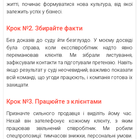
житті, починає формуватися нова культура, від якої
залежить успіх у бізнесі.
Крок №2. Збирайте факти
Без доказів до суду йти безглуздо. У моєму досвіді
була справа, коли ексспівробітник надто явно
переманював клієнтів. Ми зібрали листування,
зафіксували контакти та підготували претензію. Навіть
якщо результат у суді неочевидний, важливо показати
всій команді, що угоди працюють, і компанія готова їх
захищати.
Крок №3. Працюйте з клієнтами
Призначте сильного продавця і виділіть йому час.
Нехай він зателефонує кожному клієнту, з яким
працював звільнений співробітник. Ми робили
спецпропозиції: тимчасові знижки, персональні умови.