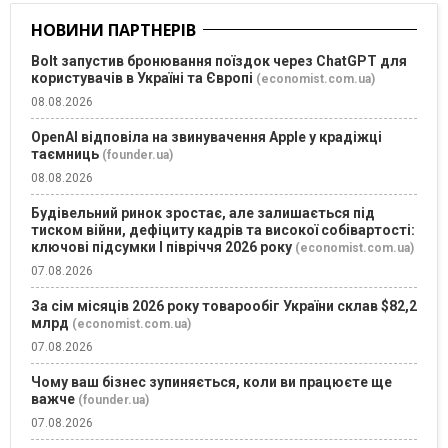
НОВИНИ ПАРТНЕРІВ
Bolt запустив бронювання поїздок через ChatGPT для
користувачів в Україні та Європі
(economist.com.ua)
08.08.2026
OpenAI відповіла на звинувачення Apple у крадіжці
таємниць
(founder.ua)
08.08.2026
Будівельний ринок зростає, але залишається під
тиском війни, дефіциту кадрів та високої собівартості:
ключові підсумки І півріччя 2026 року
(economist.com.ua)
07.08.2026
За сім місяців 2026 року товарообіг України склав $82,2
млрд
(economist.com.ua)
07.08.2026
Чому ваш бізнес зупиняється, коли ви працюєте ще
важче
(founder.ua)
07.08.2026