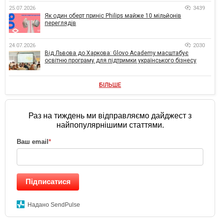
25.07.2026
3439
Як один оберт приніс Philips майже 10 мільйонів
переглядів
24.07.2026
2030
Від Львова до Харкова: Glovo Academy масштабує
освітню програму для підтримки українського бізнесу
БІЛЬШЕ
Раз на тиждень ми відправляємо дайджест з
найпопулярнішими статтями.
Ваш email
*
Підписатися
Надано SendPulse