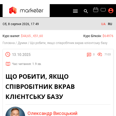
Сб, 8 серпня 2026, 17:49
UA
RU
Курс валют:
$44,65 , €51,60
Курс Біткоїн:
$64976
Головна
Думки
Що робити, якщо співробітник вкрав клієнтську базу
13.10.2025
0
7103
Час читання: 1.9 хв.
ЩО РОБИТИ, ЯКЩО
СПІВРОБІТНИК ВКРАВ
КЛІЄНТСЬКУ БАЗУ
Олександр Висоцький