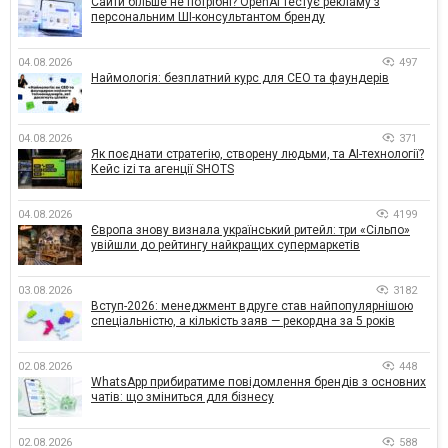
Сайти більше не потрібні? OpenAI тестує рекламу з
персональним ШІ-консультантом бренду
04.08.2026
497
Наймологія: безплатний курс для CEO та фаундерів
04.08.2026
371
Як поєднати стратегію, створену людьми, та AI-технології?
Кейс izi та агенції SHOTS
04.08.2026
4199
Європа знову визнала український ритейл: три «Сільпо»
увійшли до рейтингу найкращих супермаркетів
03.08.2026
3182
Вступ-2026: менеджмент вдруге став найпопулярнішою
спеціальністю, а кількість заяв — рекордна за 5 років
02.08.2026
448
WhatsApp прибиратиме повідомлення брендів з основних
чатів: що зміниться для бізнесу
02.08.2026
588