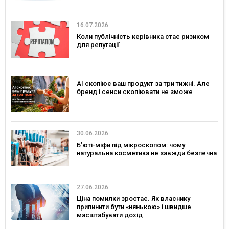
16.07.2026
Коли публічність керівника стає ризиком
для репутації
AI скопіює ваш продукт за три тижні. Але
бренд і сенси скопіювати не зможе
30.06.2026
Б’юті-міфи під мікроскопом: чому
натуральна косметика не завжди безпечна
27.06.2026
Ціна помилки зростає. Як власнику
припинити бути «нянькою» і швидше
масштабувати дохід