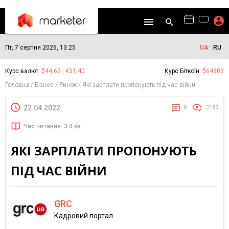
Пт, 7 серпня 2026, 13:25
UA
RU
Курс валют:
$44,65 , €51,40
Курс Біткоїн:
$64303
Головна
Бізнес
Ринок
Які зарплати пропонують під час війни
22.04.2022
0
2182
Час читання: 3.4 хв.
ЯКІ ЗАРПЛАТИ ПРОПОНУЮТЬ
ПІД ЧАС ВІЙНИ
GRC
Кадровий портал