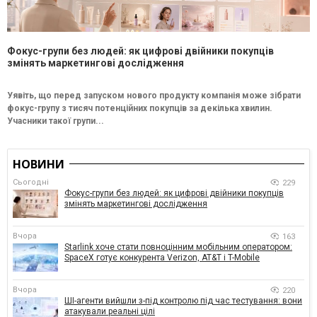
Фокус-групи без людей: як цифрові двійники покупців
змінять маркетингові дослідження
Уявіть, що перед запуском нового продукту компанія може зібрати
фокус-групу з тисяч потенційних покупців за декілька хвилин.
Учасники такої групи...
НОВИНИ
Сьогодні
229
Фокус-групи без людей: як цифрові двійники покупців
змінять маркетингові дослідження
Вчора
163
Starlink хоче стати повноцінним мобільним оператором:
SpaceX готує конкурента Verizon, AT&T і T-Mobile
Вчора
220
ШІ-агенти вийшли з-під контролю під час тестування: вони
атакували реальні цілі