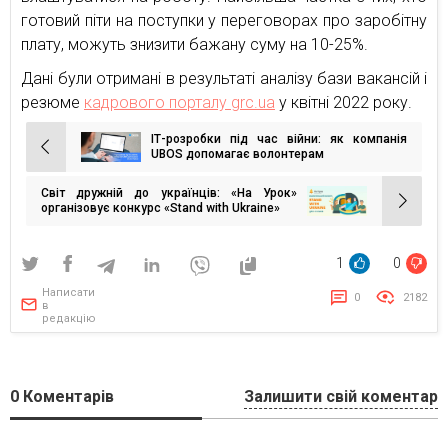
готовий піти на поступки у переговорах про заробітну
плату, можуть знизити бажану суму на 10-25%.
Дані були отримані в результаті аналізу бази вакансій і
резюме
кадрового порталу grc.ua
у квітні 2022 року.
ІТ-розробки під час війни: як компанія
Навігація
UBOS допомагає волонтерам
записів
Світ дружній до українців: «На Урок»
організовує конкурс «Stand with Ukraine»
1
0
Написати
0
2182
в
редакцію
0
Коментарів
Залишити свій коментар