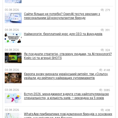
05.08.2026
279
Сайти більше не потрібні? OpenAI тестує рекламу з
персональним ШІ-консультантом бренду
04.08.2026
391
Наймологія: безплатний курс для CEO та фаундерів
04.08.2026
324
Як поєднати стратегію, створену людьми, та AI-технології?
Кейс izi та агенції SHOTS
04.08.2026
4148
Європа знову визнала український ритейл: три «Сільпо»
увійшли до рейтингу найкращих супермаркетів
03.08.2026
3085
Вступ-2026: менеджмент вдруге став найпопулярнішою
спеціальністю, а кількість заяв — рекордна за 5 років
02.08.2026
438
WhatsApp прибиратиме повідомлення брендів з основних