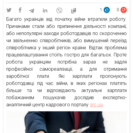
1
0
Багато українців від початку війни втратили роботу.
Причинами стали або припинення діяльності компанії,
або непопулярні заходи роботодавців по скороченню
чи звільненню співробітників, або вимушений переїзд
співробітника у інший регіон країни. Відтак проблема
працевлаштування стоїть гостро для багатьох. Проте
робота українцям потрібна зараз не задля
професійної самореалізації, а для отримання
заробітної плати. Які зарплати пропонують
роботодавці під час війни, в яких регіонах платять
більше та чи відповідають актуальні зарплати
побажанням пошукачів дослідив експертно-
аналітичний центр кадрового порталу
grc.ua
.