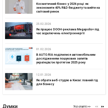
Косметичний бізнес у 2026 році: як
зекономити 40% R&D бюджету та вийти на
світовий ринок
25.02.2026
Як працює DOOH-реклама Megapolis+ під
час відключень електроенергії
01.02.2026
В AUTO.RIA поділилися автомобільним
дослідженням пошукових запитів
українців/ок протягом 2025 року
12.01.2026
Як обрати веб-студію в Києві: повний гід
для бізнесу
Думки
Усі статті >>