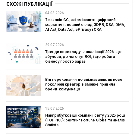
СХОЖІ ПУБЛІКАЦІЇ
04.08.2026
7 законів ЄС, які змінюють цифровий
маркетинг: повний огляд GDPR, DSA, DMA,
AI Act, Data Act, ePrivacy і CRA
29.07.2026
Тренди перекладу і локалізації 2026: що
збулося, до чого тут ROI, і що робити
бізнесу просто зараз
Від переконання до впізнавання: як нове
покоління креаторів змінює правила
бренд-комунікації
15.07.2026
Найприбутковіші компанії світу у 2025 році
(ТОП-100): рейтинг Fortune Global та аналіз
Statista