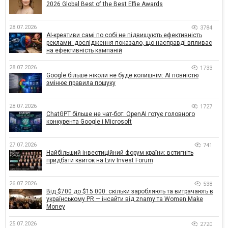
2026 Global Best of the Best Effie Awards
28.07.2026
3784
AI-креативи самі по собі не підвищують ефективність
реклами: дослідження показало, що насправді впливає
на ефективність кампаній
28.07.2026
1733
Google більше ніколи не буде колишнім: AI повністю
змінює правила пошуку
28.07.2026
1727
ChatGPT більше не чат-бот: OpenAI готує головного
конкурента Google і Microsoft
27.07.2026
741
Найбільший інвестиційний форум країни: встигніть
придбати квиток на Lviv Invest Forum
26.07.2026
538
Від $700 до $15 000: скільки заробляють та витрачають в
українському PR — інсайти від znamy та Women Make
Money
25.07.2026
2720