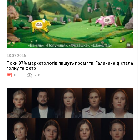
23.07.2026
Поки 97% маркетологів пишуть промпти, Галичина дістала
голку та фетр
0
718