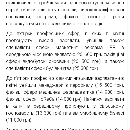
стикаючись з проблемами працевлаштування через
вкрай низьку кількість вакансій, висококваліфіковані
спеціалісти, зокрема, фахівці топового рівня
погоджуються на посади нижчої кваліфікації.
До п’ятірки професійних сфер, в яких в квітні
пропонують високі зарплати, увійшли також
спеціалісти сфери маркетинг, реклама, PR з
середньою місячною виплатою 26 600 грн, фахівці зі
сфери видобуток сировини (26 500 грн), а також
спеціалісти сфери будівництва (25 300 грн).
До п’ятірки професій з самими низькими зарплатами в
квітні увійшли менеджери з персоналу (15 500 грн),
фахівці сфери медицина, фармацевтика (14 900 грн),
фахівці сфери HoReCa (14 000 грн). Найнижчі зарплати
в квітні в середньому пропонують у сільському
господарстві (13 300 грн) та в автомобільному бізнесі
(11 000 грн).
Аналіз зарплат по регіонам України показав, що Київ,