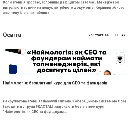
Коли агенція зростає, головним дефіцитом стає час. Менеджери
витрачають години на пошук потрібного документа. Керівник збирає
аналітику із різних таблиць....
Освіта
Усі статті >>
Наймологія: безплатний курс для CEO та фаундерів
Рекрутингова агенція talanovyti спільно з операційною системою Core
(входять до групи FRACTAL) запускають безплатний курс
"Наймологія: як СEO та фаундерам...