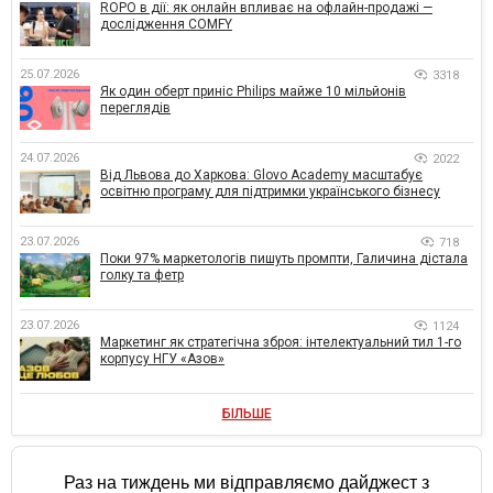
ROPO в дії: як онлайн впливає на офлайн-продажі —
дослідження COMFY
25.07.2026
3318
Як один оберт приніс Philips майже 10 мільйонів
переглядів
24.07.2026
2022
Від Львова до Харкова: Glovo Academy масштабує
освітню програму для підтримки українського бізнесу
23.07.2026
718
Поки 97% маркетологів пишуть промпти, Галичина дістала
голку та фетр
23.07.2026
1124
Маркетинг як стратегічна зброя: інтелектуальний тил 1-го
корпусу НГУ «Азов»
БІЛЬШЕ
Раз на тиждень ми відправляємо дайджест з