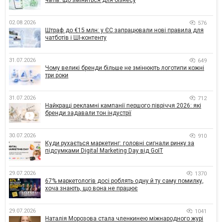
чатів: що зміниться для бізнесу
02.08.2026
576
Штраф до €15 млн: у ЄС запрацювали нові правила для
чатботів і ШІ-контенту
31.07.2026
649
Чому великі бренди більше не змінюють логотипи кожні
три роки
31.07.2026
712
Найкращі рекламні кампанії першого півріччя 2026: які
бренди задавали тон індустрії
30.07.2026
910
Куди рухається маркетинг: головні сигнали ринку за
підсумками Digital Marketing Day від GoIT
29.07.2026
1370
67% маркетологів досі роблять одну й ту саму помилку,
хоча знають, що вона не працює
29.07.2026
1041
Наталія Морозова стала членкинею міжнародного журі