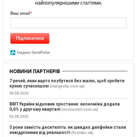
найпопулярнішими статтями.
Ваш email
*
Підписатися
Надано SendPulse
НОВИНИ ПАРТНЕРІВ
7 речей, яких варто позбутися без жалю, щоб зробити
кухню сучаснішою
(margosha.com.ua)
06.08.2026
ВВП України відновив зростання: економіка додала
0,6% у другому кварталі
(economist.com.ua)
06.08.2026
3 роки замість десятиліть: як швидко дипфейки стали
невідрізними від реальності
(founder.ua)