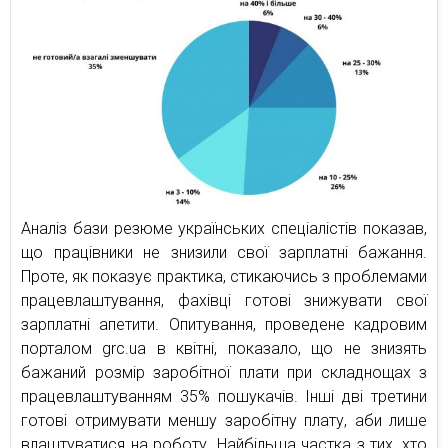
Аналіз бази резюме українських спеціалістів показав,
що працівники не знизили свої зарплатні бажання.
Проте, як показує практика, стикаючись з проблемами
працевлаштування, фахівці готові знижувати свої
зарплатні апетити. Опитування, проведене кадровим
порталом grc.ua в квітні, показало, що не знизять
бажаний розмір заробітної плати при складнощах з
працевлаштуванням 35% пошукачів. Інші дві третини
готові отримувати меншу заробітну плату, аби лише
влаштуватися на роботу. Найбільша частка з тих, хто