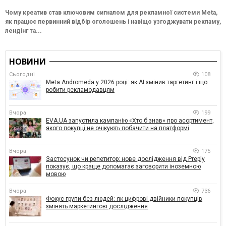
Чому креатив став ключовим сигналом для рекламної системи Meta,
як працює первинний відбір оголошень і навіщо узгоджувати рекламу,
лендінг та...
НОВИНИ
Сьогодні
108
Meta Andromeda у 2026 році: як AI змінив таргетинг і що
робити рекламодавцям
Вчора
199
EVA.UA запустила кампанію «Хто б знав» про асортимент,
якого покупці не очікують побачити на платформі
Вчора
175
Застосунок чи репетитор: нове дослідження від Preply
показує, що краще допомагає заговорити іноземною
мовою
Вчора
736
Фокус-групи без людей: як цифрові двійники покупців
змінять маркетингові дослідження