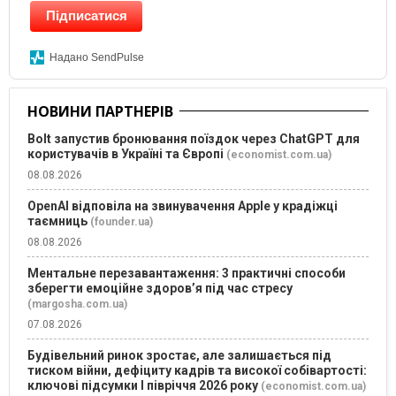
Підписатися
Надано SendPulse
НОВИНИ ПАРТНЕРІВ
Bolt запустив бронювання поїздок через ChatGPT для
користувачів в Україні та Європі
(economist.com.ua)
08.08.2026
OpenAI відповіла на звинувачення Apple у крадіжці
таємниць
(founder.ua)
08.08.2026
Ментальне перезавантаження: 3 практичні способи
зберегти емоційне здоров’я під час стресу
(margosha.com.ua)
07.08.2026
Будівельний ринок зростає, але залишається під
тиском війни, дефіциту кадрів та високої собівартості:
ключові підсумки І півріччя 2026 року
(economist.com.ua)