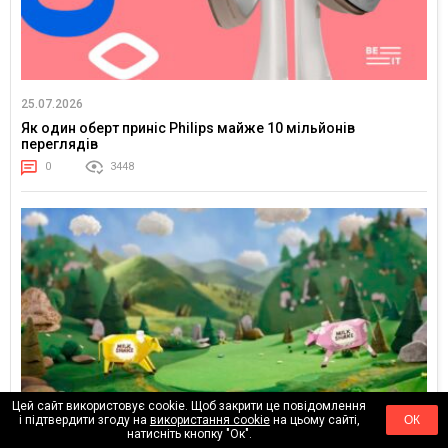
25.07.2026
Як один оберт приніс Philips майже 10 мільйонів
переглядів
0
3448
Цей сайт використовує cookie. Щоб закрити це повідомлення
і підтвердити згоду на
використання cookie
на цьому сайті,
ОК
натисніть кнопку "Ок".