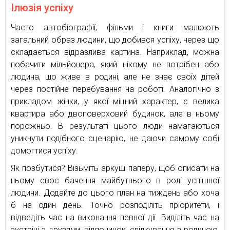
Ілюзія успіху
Часто автобіографії, фільми і книги малюють
загальний образ людини, що добився успіху, через що
складається відразлива картина. Наприклад, можна
побачити мільйонера, який нікому не потрібен або
людина, що живе в родині, але не знає своїх дітей
через постійне перебування на роботі. Аналогічно з
прикладом жінки, у якої міцний характер, є велика
квартира або двоповерховий будинок, але в ньому
порожньо. В результаті цього люди намагаються
уникнути подібного сценарію, не даючи самому собі
домогтися успіху.
Як позбутися? Візьміть аркуш паперу, щоб описати на
ньому своє бачення майбутнього в ролі успішної
людини. Додайте до цього план на тиждень або хоча
б на один день. Точно розподіліть пріоритети, і
відведіть час на виконання певної дії. Виділіть час на
зустрічі з друзями, відпочинок, спілкування з родиною,