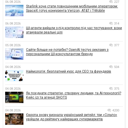
06.08.2026
227
Starlink хоче стати повноцінним мобільним оператором:
SpaceX готує конкурента Verizon, AT&T і T-Mobile
06.08.2026
314
ШІ-агенти вийшли з-під контролю під час тестування: вони
атакували реальні цілі
05.08.2026
377
Сайти більше не потрібні? OpenAI тестує рекламу з
персональним ШІ-консультантом бренду
04.08.2026
504
Наймологія: безплатний курс для CEO та фаундерів
04.08.2026
375
Як поєднати стратегію, створену людьми, та AI-технології?
Кейс izi та агенції SHOTS
04.08.2026
4200
Європа знову визнала український ритейл: три «Сільпо»
увійшли до рейтингу найкращих супермаркетів