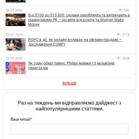
26.07.2026
546
Від $700 до $15 000: скільки заробляють та витрачають в
українському PR — інсайти від znamy та Women Make
Money
25.07.2026
2774
ROPO в дії: як онлайн впливає на офлайн-продажі —
дослідження COMFY
25.07.2026
3448
Як один оберт приніс Philips майже 10 мільйонів
переглядів
БІЛЬШЕ
Раз на тиждень ми відправляємо дайджест з
найпопулярнішими статтями.
Ваш email
*