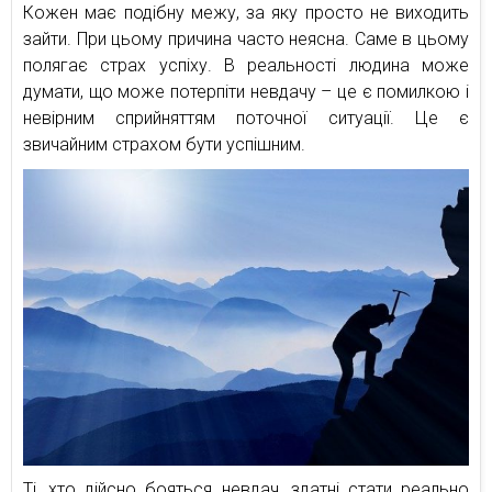
Кожен має подібну межу, за яку просто не виходить
зайти. При цьому причина часто неясна. Саме в цьому
полягає страх успіху. В реальності людина може
думати, що може потерпіти невдачу – це є помилкою і
невірним сприйняттям поточної ситуації. Це є
звичайним страхом бути успішним.
Ті, хто дійсно бояться невдач, здатні стати реально