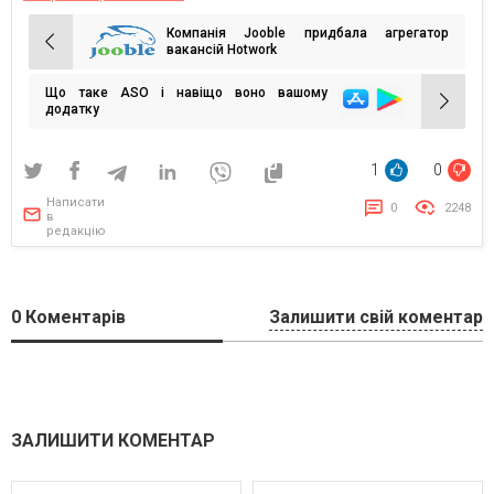
Компанія Jooble придбала агрегатор
Навігація
вакансій Hotwork
записів
Що таке ASO і навіщо воно вашому
додатку
1
0
Написати
0
2248
в
редакцію
0
Коментарів
Залишити свій коментар
ЗАЛИШИТИ КОМЕНТАР