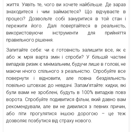
життя. Уявіть те, чого ви хочете найбільше. Де зараз
знаходитеся і чим займаєтеся? Що відчуваєте в
процесі? Дозвольте собі зануритися в той стан і
пережити його. Далі повертайтеся в реальність,
використовуючи інструменти для прийняття
правильного рішення.
Запитайте себе: чи є готовність залишити все, як є
або ж мрія варта змін і спроби? У більшій частині
випадків ризик є мінімальним, будучи лише в голові, не
маючи нічого спільного з реальністю. Спробуйте все
повернути і відновити, але повна бездіяльність
повільно штовхає до невдачі. Запам’ятайте: кидки, які
були вами не зроблені, будуть в 100% випадків повз
ворота. Спробуйте подивитися фільм, який давно вам
рекомендували, але ви не дивилися з певних причин,
або піти прогулятися іншою дорогою – це теж
дозволяє позбутися від страху нового.