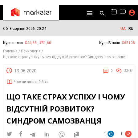
Сб, 8 серпня 2026, 20:24
UA
RU
Курс валют:
$44,65 , €51,60
Курс Біткоїн:
$65108
Головна
Психологія
Що таке страх успіху і чому відсутній розвиток? Cиндром самозванця
13.06.2020
0
2248
Час читання: 3.8 хв.
ЩО ТАКЕ СТРАХ УСПІХУ І ЧОМУ
ВІДСУТНІЙ РОЗВИТОК?
CИНДРОМ САМОЗВАНЦЯ
1
0