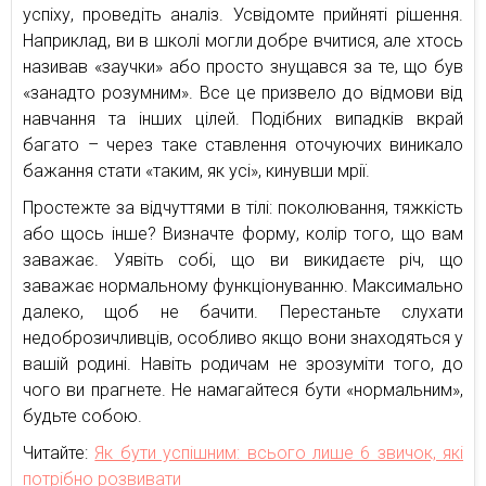
успіху, проведіть аналіз. Усвідомте прийняті рішення.
Наприклад, ви в школі могли добре вчитися, але хтось
називав «заучки» або просто знущався за те, що був
«занадто розумним». Все це призвело до відмови від
навчання та інших цілей. Подібних випадків вкрай
багато – через таке ставлення оточуючих виникало
бажання стати «таким, як усі», кинувши мрії.
Простежте за відчуттями в тілі: поколювання, тяжкість
або щось інше? Визначте форму, колір того, що вам
заважає. Уявіть собі, що ви викидаєте річ, що
заважає нормальному функціонуванню. Максимально
далеко, щоб не бачити. Перестаньте слухати
недоброзичливців, особливо якщо вони знаходяться у
вашій родині. Навіть родичам не зрозуміти того, до
чого ви прагнете. Не намагайтеся бути «нормальним»,
будьте собою.
Читайте:
Як бути успішним: всього лише 6 звичок, які
потрібно розвивати