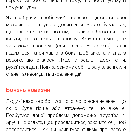
перемоги» або «я винен в тому, що досяг успіху в
чому-небудь».
Як позбутися проблеми? Тверезо оцінювати свої
можливості і цінувати досягнення. Часто буває так,
що все йде не за планом, і виникає бажання все
кинути, сховавшись під ковдру. Випустіть емоції, не
затягуючи процесу (один день – досить). Далі
подивіться на ситуацію з боку, щоб виконати аналіз
всього, що сталося. Якщо є реальні досягнення,
рухайтеся далі. Подяка самому собі і віра у власні сили
стане паливом для відновлення дій.
Боязнь новизни
Людині властиво боятися того, чого вона не знає. Що
якщо буде гірше або втрачено те, що вже є.
Позбутися даної проблеми допоможе візуалізація.
Зручніше сядьте, щоб розслабитися, закрийте очі, щоб
зосередитися і як би «дивіться фільм» про власне