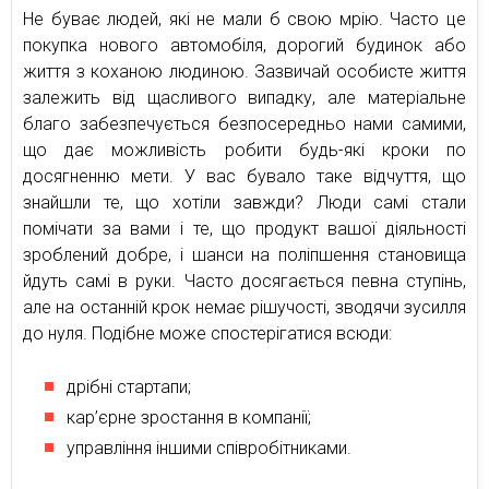
Не буває людей, які не мали б свою мрію. Часто це
покупка нового автомобіля, дорогий будинок або
життя з коханою людиною. Зазвичай особисте життя
залежить від щасливого випадку, але матеріальне
благо забезпечується безпосередньо нами самими,
що дає можливість робити будь-які кроки по
досягненню мети. У вас бувало таке відчуття, що
знайшли те, що хотіли завжди? Люди самі стали
помічати за вами і те, що продукт вашої діяльності
зроблений добре, і шанси на поліпшення становища
йдуть самі в руки. Часто досягається певна ступінь,
але на останній крок немає рішучості, зводячи зусилля
до нуля. Подібне може спостерігатися всюди:
дрібні стартапи;
кар’єрне зростання в компанії;
управління іншими співробітниками.