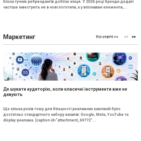
Епоха гучних ребрендингів добігає кінця. У 2026 році бренди дедалі
частіше інвестують не в нові логотипи, а у впізнавані елементи,...
Маркетинг
Усі статті >>
Де шукати аудиторію, коли класичні інструменти вже не
дивують
Ще кілька років тому для більшості рекламних кампаній було
достатньо стандартного набору каналів: Google, Meta, YouTube та
display-реклама. [caption id="attachment_69772"...