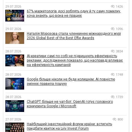
29.07.2026
1426
67% маркетологів досі роблять одну й ту саму помилку,
хоча знають, що вона не працює
29.07.2026
1096
Наталія Морозова стала членкинею міжнародного журі
2026 Global Best of the Best Effie Awards
28.07.2026
3834
AI-креативи самі по собі не підвищують ефективність
реклами: дослідження показало, що насправді впливає
на ефективність кампаній
28.07.2026
1748
Google більше ніколи не буде колишнім: AI повністю
змінює правила пошуку
28.07.2026
1739
ChatGPT більше не чат-бот: OpenAI готує головного
конкурента Google і Microsoft
27.07.2026
800
Найбільший інвестиційний форум країни: встигніть
придбати квиток на Lviv Invest Forum