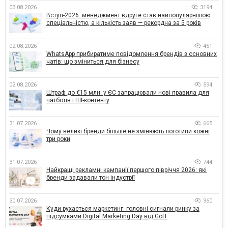
03.08.2026
3194
Вступ-2026: менеджмент вдруге став найпопулярнішою
спеціальністю, а кількість заяв — рекордна за 5 років
02.08.2026
451
WhatsApp прибиратиме повідомлення брендів з основних
чатів: що зміниться для бізнесу
02.08.2026
594
Штраф до €15 млн: у ЄС запрацювали нові правила для
чатботів і ШІ-контенту
31.07.2026
665
Чому великі бренди більше не змінюють логотипи кожні
три роки
31.07.2026
744
Найкращі рекламні кампанії першого півріччя 2026: які
бренди задавали тон індустрії
30.07.2026
960
Куди рухається маркетинг: головні сигнали ринку за
підсумками Digital Marketing Day від GoIT