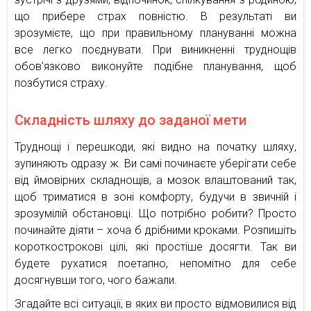
що прибере страх повністю. В результаті ви
зрозумієте, що при правильному плануванні можна
все легко поєднувати. При виникненні труднощів
обов’язково виконуйте подібне планування, щоб
позбутися страху.
Складність шляху до заданої мети
Труднощі і перешкоди, які видно на початку шляху,
зупиняють одразу ж. Ви самі починаєте уберігати себе
від ймовірних складнощів, а мозок влаштований так,
щоб триматися в зоні комфорту, будучи в звичній і
зрозумілій обстановці. Що потрібно робити? Просто
починайте діяти – хоча б дрібними кроками. Розпишіть
короткострокові цілі, які простіше досягти. Так ви
будете рухатися поетапно, непомітно для себе
досягнувши того, чого бажали.
Згадайте всі ситуації, в яких ви просто відмовилися від