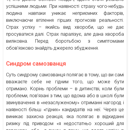
успішними людьми. При наявності страху чого-небудь
людина навпаки уникає неприємних факторів,
виключаючи втілення гірших прогнозів реальності.
Страх успіху – якийсь вид хвороби, що не дає
просуватися далі. Страх паралізує, але дана хвороба
виліковна. Перед боротьбою з симптомами
обов’язково знайдіть джерело збудження.
Cиндром самозванця
Суть синдрому самозванця полягає в тому, що ви самі
вважаєте себе не гідним того, що може бути
отримано. Корінь проблеми – в дитинстві, коли були
проблеми, пов’язані з тим, що вдома або в школі були
звинувачення в «незаслуженому» отриманні нагород і
наявності більш «гідних» кандидатів на неї. Через це
виникає захисна реакція, яка полягає в відкиданні
ризику під приводом «я недостатньо хороший для