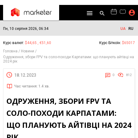
Пн, 10 серпня 2026, 06:34
UA
RU
Курс валют:
$44,65 , €51,60
Курс Біткоїн:
$65017
Головна
Новини
Одруження, збори FPV та соло-походи Карпатами: що планують айтівці на
2024 рік
18.12.2023
0
812
Час читання: 1.4 хв.
ОДРУЖЕННЯ, ЗБОРИ FPV ТА
СОЛО-ПОХОДИ КАРПАТАМИ:
ЩО ПЛАНУЮТЬ АЙТІВЦІ НА 2024
РІК