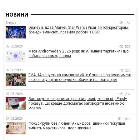
НОВИНИ
Вчора
187
Disney віддав Marvel, Star Wars і Pixar TikTok-креаторам:
бренди змінюють правила роботи з UGC
08.08.2026
527
Meta Andromeda у 2026 році: як AI змінив таргетинг і що
робити рекламодавцям
07.08.2026
285
EVA.UA запустила кампанію «Хто б знав» про асортимент,
якого покупці не очікують побачити на платформі
07.08.2026
237
Застосунок чи репетитор: нове дослідження від Preply
показує, що краще допомагає заговорити іноземною
мовою
07.08.2026
1044
Фокус-групи без людей: як цифрові двійники покупців
змінять маркетингові дослідження