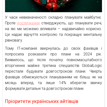
У часи невизначеності складно планувати майбутнє.
Проте
дослідження
стверджують, що планувати речі,
на які ми можемо впливати – надзвичайно корисно.
Це надає відчуття контролю та покращує ментальну
рівновагу.
Тому ІТ-компанія звернулась до своїх фахівців і
попросила розказати про плани на 2024 рік.
Виявилось, що після початку повномасштабного
вторгнення майже третина спеціалістів GlobalLogic
перестали будувати довгострокові плани. Чверть
фахівців обмежуються плануванням не більш як на
місяць вперед, та лише 14% зберегли звичку
формувати детальні та довгострокові плани.
Пріоритети українських айтівців