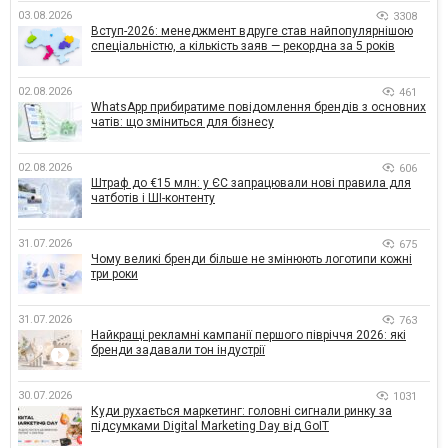
03.08.2026
3308
Вступ-2026: менеджмент вдруге став найпопулярнішою
спеціальністю, а кількість заяв — рекордна за 5 років
02.08.2026
461
WhatsApp прибиратиме повідомлення брендів з основних
чатів: що зміниться для бізнесу
02.08.2026
606
Штраф до €15 млн: у ЄС запрацювали нові правила для
чатботів і ШІ-контенту
31.07.2026
675
Чому великі бренди більше не змінюють логотипи кожні
три роки
31.07.2026
763
Найкращі рекламні кампанії першого півріччя 2026: які
бренди задавали тон індустрії
30.07.2026
1031
Куди рухається маркетинг: головні сигнали ринку за
підсумками Digital Marketing Day від GoIT