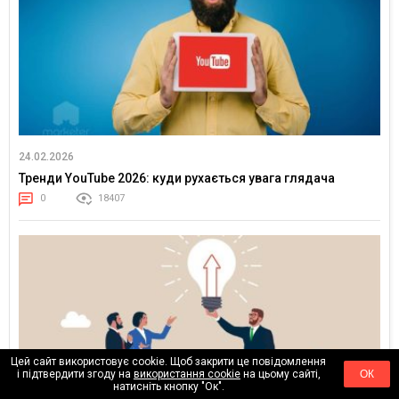
24.02.2026
Тренди YouTube 2026: куди рухається увага глядача
0
18407
Цей сайт використовує cookie. Щоб закрити це повідомлення
і підтвердити згоду на
використання cookie
на цьому сайті,
ОК
натисніть кнопку "Ок".