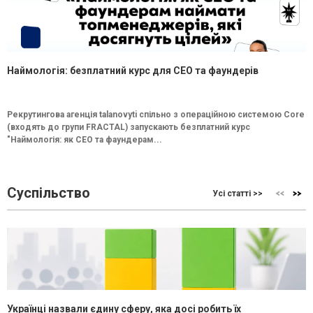
Наймологія: безплатний курс для CEO та фаундерів
Рекрутингова агенція talanovyti спільно з операційною системою Core
(входять до групи FRACTAL) запускають безплатний курс
"Наймологія: як СEO та фаундерам...
Суспільство
Усі статті >>
Українці назвали єдину сферу, яка досі робить їх