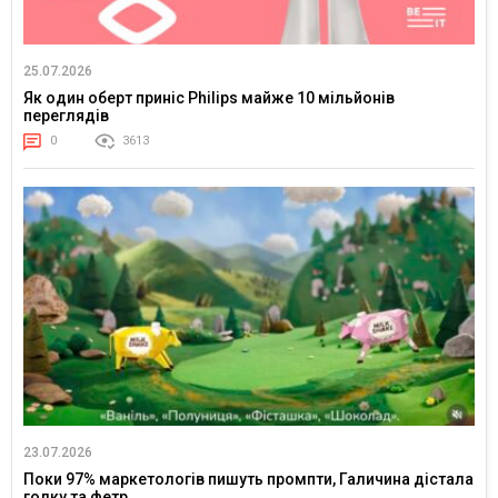
25.07.2026
Як один оберт приніс Philips майже 10 мільйонів
переглядів
0
3613
23.07.2026
Поки 97% маркетологів пишуть промпти, Галичина дістала
голку та фетр