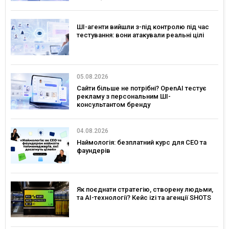
ШІ-агенти вийшли з-під контролю під час
тестування: вони атакували реальні цілі
05.08.2026
Сайти більше не потрібні? OpenAI тестує
рекламу з персональним ШІ-
консультантом бренду
04.08.2026
Наймологія: безплатний курс для CEO та
фаундерів
Як поєднати стратегію, створену людьми,
та AI-технології? Кейс izi та агенції SHOTS