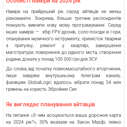
Особисті наміри на 2024 рік
Наміри на прийдешній рік серед айтівців не менш
різноманітні. Зокрема, більше третини респондентів
планують вивчити нову мову програмування. Серед
інших намірів — збір FPV-дронів, соло-походи в гори,
опанування музичного інструменту, прихисток тварини
з притулку, ремонт у квартирі, завершення
магістратури, повернення до рідного міста, створення
родини, донати у понад 100 000 грн для ЗСУ.
До слова, від початку повномасштабного вторгнення,
лише завдяки внутрішньому телеграм каналу,
фахівцям GlobalLogic вдалось зібрати понад 54 млн
гривень на користь Збройних Сил.
Як виглядає планування айтівців
На питання «З чим асоціюється ваша дорожня карта
на 2024 рік?», 30% вказали на Закон Мерфі, певно