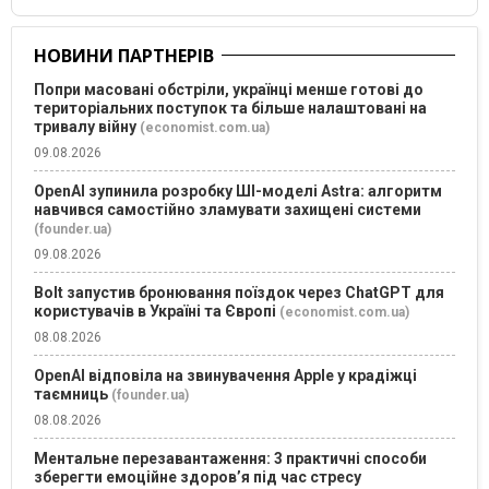
НОВИНИ ПАРТНЕРІВ
Попри масовані обстріли, українці менше готові до
територіальних поступок та більше налаштовані на
тривалу війну
(economist.com.ua)
09.08.2026
OpenAI зупинила розробку ШІ-моделі Astra: алгоритм
навчився самостійно зламувати захищені системи
(founder.ua)
09.08.2026
Bolt запустив бронювання поїздок через ChatGPT для
користувачів в Україні та Європі
(economist.com.ua)
08.08.2026
OpenAI відповіла на звинувачення Apple у крадіжці
таємниць
(founder.ua)
08.08.2026
Ментальне перезавантаження: 3 практичні способи
зберегти емоційне здоров’я під час стресу