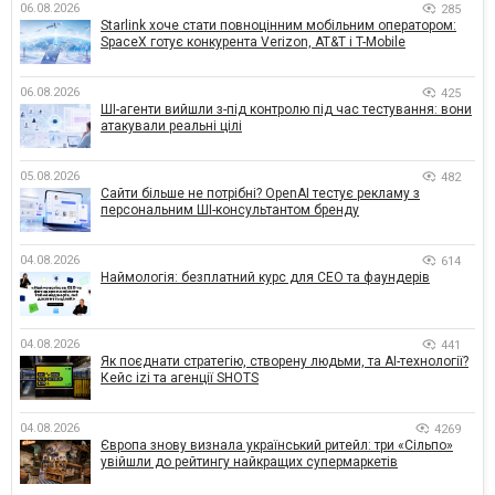
06.08.2026
285
Starlink хоче стати повноцінним мобільним оператором:
SpaceX готує конкурента Verizon, AT&T і T-Mobile
06.08.2026
425
ШІ-агенти вийшли з-під контролю під час тестування: вони
атакували реальні цілі
05.08.2026
482
Сайти більше не потрібні? OpenAI тестує рекламу з
персональним ШІ-консультантом бренду
04.08.2026
614
Наймологія: безплатний курс для CEO та фаундерів
04.08.2026
441
Як поєднати стратегію, створену людьми, та AI-технології?
Кейс izi та агенції SHOTS
04.08.2026
4269
Європа знову визнала український ритейл: три «Сільпо»
увійшли до рейтингу найкращих супермаркетів