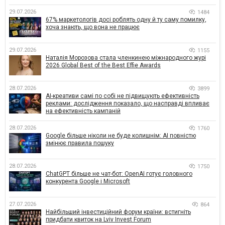
29.07.2026
1484
67% маркетологів досі роблять одну й ту саму помилку,
хоча знають, що вона не працює
29.07.2026
1155
Наталія Морозова стала членкинею міжнародного журі
2026 Global Best of the Best Effie Awards
28.07.2026
3899
AI-креативи самі по собі не підвищують ефективність
реклами: дослідження показало, що насправді впливає
на ефективність кампаній
28.07.2026
1760
Google більше ніколи не буде колишнім: AI повністю
змінює правила пошуку
28.07.2026
1750
ChatGPT більше не чат-бот: OpenAI готує головного
конкурента Google і Microsoft
27.07.2026
864
Найбільший інвестиційний форум країни: встигніть
придбати квиток на Lviv Invest Forum