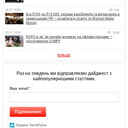
26.07.2026
556
Від $700 до $15 000: скільки заробляють та витрачають в
українському PR — інсайти від znamy та Women Make
Money
25.07.2026
2838
ROPO в дії: як онлайн впливає на офлайн-продажі —
дослідження COMFY
БІЛЬШЕ
Раз на тиждень ми відправляємо дайджест з
найпопулярнішими статтями.
Ваш email
*
Підписатися
Надано SendPulse