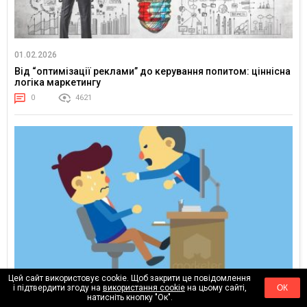
01.02.2026
Від “оптимізації реклами” до керування попитом: ціннісна
логіка маркетингу
0
4621
Цей сайт використовує cookie. Щоб закрити це повідомлення
і підтвердити згоду на
використання cookie
на цьому сайті,
ОК
10.01.2026
натисніть кнопку "Ок".