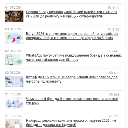
04.08.2026
4199
Європа знову визнала український ритейл: три «Сільпо»
увійшли до рейтингу найкращих супермаркетів
03.08.2026
3186
Вступ-2026: менеджмент вдруге став найпопулярнішою
спеціальністю, а кількість заяв — рекордна за 5 років
02.08.2026
448
WhatsApp прибиратиме повідомлення брендів з основних
чатів: що зміниться для бізнесу
02.08.2026
590
Штраф до €15 млн: у ЄС запрацювали нові правила для
чатботів і ШІ-контенту
31.07.2026
663
Чому великі бренди більше не змінюють логотипи кожні
три роки
31.07.2026
740
Найкращі рекламні кампанії першого півріччя 2026: які
бренди задавали тон індустрії