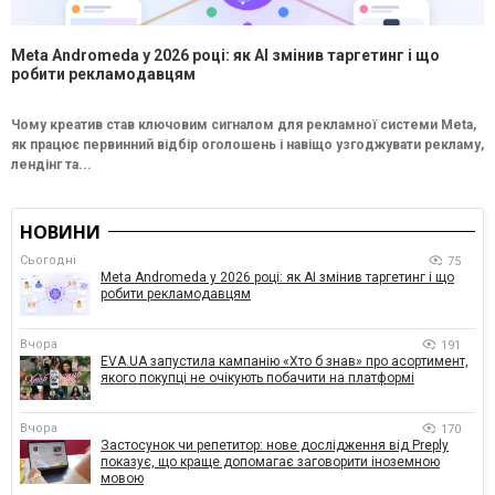
Meta Andromeda у 2026 році: як AI змінив таргетинг і що
робити рекламодавцям
Чому креатив став ключовим сигналом для рекламної системи Meta,
як працює первинний відбір оголошень і навіщо узгоджувати рекламу,
лендінг та...
НОВИНИ
Сьогодні
75
Meta Andromeda у 2026 році: як AI змінив таргетинг і що
робити рекламодавцям
Вчора
191
EVA.UA запустила кампанію «Хто б знав» про асортимент,
якого покупці не очікують побачити на платформі
Вчора
170
Застосунок чи репетитор: нове дослідження від Preply
показує, що краще допомагає заговорити іноземною
мовою