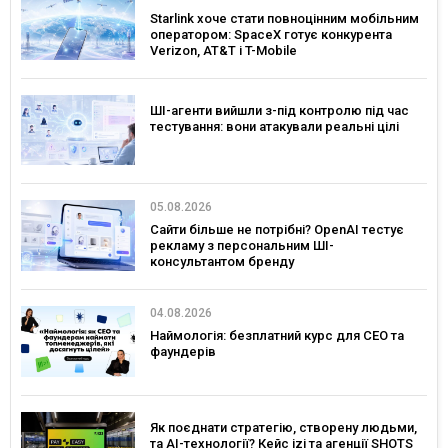
Starlink хоче стати повноцінним мобільним
оператором: SpaceX готує конкурента
Verizon, AT&T і T-Mobile
ШІ-агенти вийшли з-під контролю під час
тестування: вони атакували реальні цілі
05.08.2026
Сайти більше не потрібні? OpenAI тестує
рекламу з персональним ШІ-
консультантом бренду
04.08.2026
Наймологія: безплатний курс для CEO та
фаундерів
Як поєднати стратегію, створену людьми,
та AI-технології? Кейс izi та агенції SHOTS