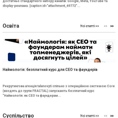
достатньо стандартного набору каналів: Google, Meta, YouTube та
display-реклама. [caption id="attachment_69772"...
Освіта
Усі статті >>
Наймологія: безплатний курс для CEO та фаундерів
Рекрутингова агенція talanovyti спільно з операційною системою Core
(входять до групи FRACTAL) запускають безплатний курс
"Наймологія: як СEO та фаундерам...
Суспільство
Усі статті >>