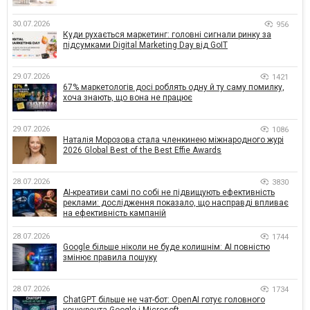
30.07.2026
956
Куди рухається маркетинг: головні сигнали ринку за
підсумками Digital Marketing Day від GoIT
29.07.2026
1421
67% маркетологів досі роблять одну й ту саму помилку,
хоча знають, що вона не працює
29.07.2026
1086
Наталія Морозова стала членкинею міжнародного журі
2026 Global Best of the Best Effie Awards
28.07.2026
3830
AI-креативи самі по собі не підвищують ефективність
реклами: дослідження показало, що насправді впливає
на ефективність кампаній
28.07.2026
1744
Google більше ніколи не буде колишнім: AI повністю
змінює правила пошуку
28.07.2026
1734
ChatGPT більше не чат-бот: OpenAI готує головного