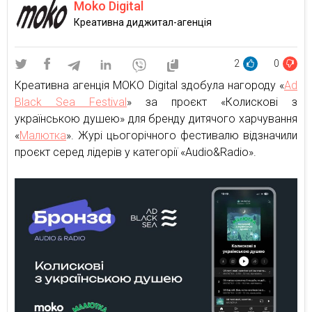
Moko Digital
Креативна диджитал-агенція
2
0
Креативна агенція MOKO Digital здобула нагороду «
Ad
Black Sea Festival
» за проєкт «Колискові з
українською душею» для бренду дитячого харчування
«
Малютка
». Журі цьогорічного фестивалю відзначили
проєкт серед лідерів у категорії «Audio&Radio».