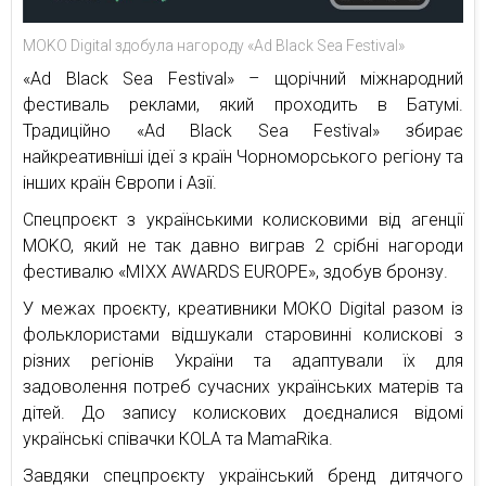
MOKO Digital здобула нагороду «Ad Black Sea Festival»
«Ad Black Sea Festival» – щорічний міжнародний
фестиваль реклами, який проходить в Батумі.
Традиційно «Ad Black Sea Festival» збирає
найкреативніші ідеї з країн Чорноморського регіону та
інших країн Європи і Азії.
Спецпроєкт з українськими колисковими від агенції
MOKO, який не так давно виграв 2 срібні нагороди
фестивалю «MIXX AWARDS EUROPE», здобув бронзу.
У межах проєкту, креативники MOKO Digital разом із
фольклористами відшукали старовинні колискові з
різних регіонів України та адаптували їх для
задоволення потреб сучасних українських матерів та
дітей. До запису колискових доєдналися відомі
українські співачки КОLA та MamaRika.
Завдяки спецпроєкту український бренд дитячого