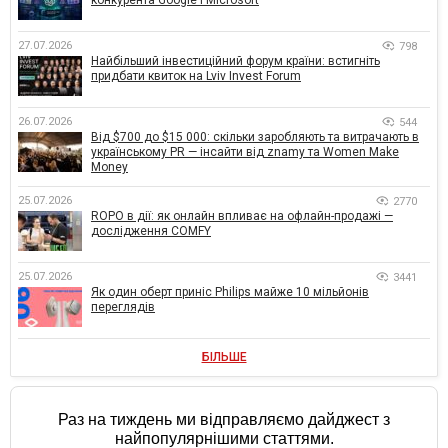
конкурента Google і Microsoft
27.07.2026
798
Найбільший інвестиційний форум країни: встигніть
придбати квиток на Lviv Invest Forum
26.07.2026
544
Від $700 до $15 000: скільки заробляють та витрачають в
українському PR — інсайти від znamy та Women Make
Money
25.07.2026
2770
ROPO в дії: як онлайн впливає на офлайн-продажі —
дослідження COMFY
25.07.2026
3441
Як один оберт приніс Philips майже 10 мільйонів
переглядів
БІЛЬШЕ
Раз на тиждень ми відправляємо дайджест з
найпопулярнішими статтями.