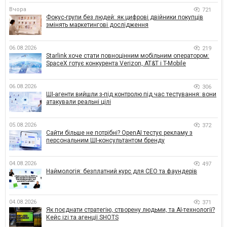
Вчора
721
Фокус-групи без людей: як цифрові двійники покупців
змінять маркетингові дослідження
06.08.2026
219
Starlink хоче стати повноцінним мобільним оператором:
SpaceX готує конкурента Verizon, AT&T і T-Mobile
06.08.2026
306
ШІ-агенти вийшли з-під контролю під час тестування: вони
атакували реальні цілі
05.08.2026
372
Сайти більше не потрібні? OpenAI тестує рекламу з
персональним ШІ-консультантом бренду
04.08.2026
497
Наймологія: безплатний курс для CEO та фаундерів
04.08.2026
371
Як поєднати стратегію, створену людьми, та AI-технології?
Кейс izi та агенції SHOTS