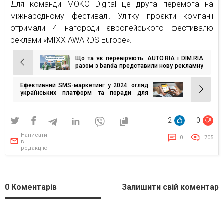
Для команди MOKO Digital це друга перемога на
міжнародному фестивалі. Улітку проєкти компанії
отримали 4 нагороди європейського фестивалю
реклами «MIXX AWARDS Europe».
Що та як перевіряють: AUTO.RIA і DIM.RIA
Навігація
разом з banda представили нову рекламну
кампанію
записів
Ефективний SMS-маркетинг у 2024: огляд
українських платформ та поради для
бізнесу
2
0
Написати
0
705
в
редакцію
0
Коментарів
Залишити свій коментар