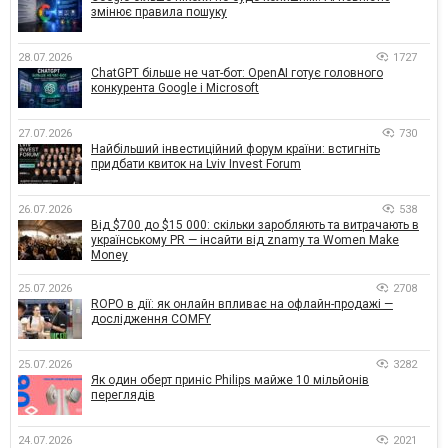
змінює правила пошуку
28.07.2026
1727
ChatGPT більше не чат-бот: OpenAI готує головного
конкурента Google і Microsoft
27.07.2026
730
Найбільший інвестиційний форум країни: встигніть
придбати квиток на Lviv Invest Forum
26.07.2026
538
Від $700 до $15 000: скільки заробляють та витрачають в
українському PR — інсайти від znamy та Women Make
Money
25.07.2026
2708
ROPO в дії: як онлайн впливає на офлайн-продажі —
дослідження COMFY
25.07.2026
3282
Як один оберт приніс Philips майже 10 мільйонів
переглядів
24.07.2026
2021