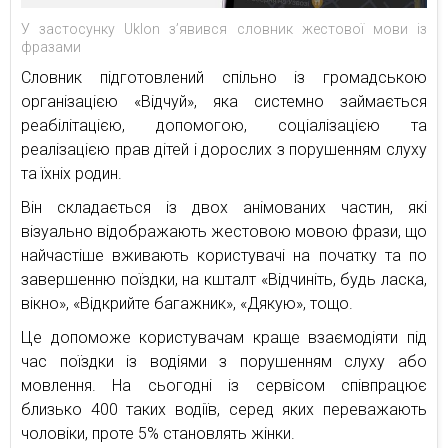
У застосунку Uklon з’явився словник жестової мови із
фразами
Словник підготовлений спільно із громадською
організацією «Відчуй», яка системно займається
реабілітацією, допомогою, соціалізацією та
реалізацією прав дітей і дорослих з порушенням слуху
та їхніх родин.
Він складається із двох анімованих частин, які
візуально відображають жестовою мовою фрази, що
найчастіше вживають користувачі на початку та по
завершенню поїздки, на кшталт «Відчиніть, будь ласка,
вікно», «Відкрийте багажник», «Дякую», тощо.
Це допоможе користувачам краще взаємодіяти під
час поїздки із водіями з порушенням слуху або
мовлення. На сьогодні із сервісом співпрацює
близько 400 таких водіїв, серед яких переважають
чоловіки, проте 5% становлять жінки.