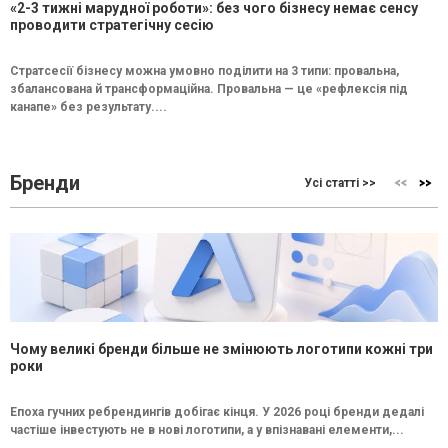
«2-3 тижні марудної роботи»: без чого бізнесу немає сенсу
проводити стратегічну сесію
Стратсесії бізнесу можна умовно поділити на 3 типи: провальна,
збалансована й трансформаційна. Провальна — це «рефлексія під
канапе» без результату....
Бренди
Усі статті >>
Чому великі бренди більше не змінюють логотипи кожні три
роки
Епоха гучних ребрендингів добігає кінця. У 2026 році бренди дедалі
частіше інвестують не в нові логотипи, а у впізнавані елементи,...