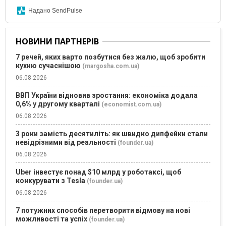
Надано SendPulse
НОВИНИ ПАРТНЕРІВ
7 речей, яких варто позбутися без жалю, щоб зробити
кухню сучаснішою
(margosha.com.ua)
06.08.2026
ВВП України відновив зростання: економіка додала
0,6% у другому кварталі
(economist.com.ua)
06.08.2026
3 роки замість десятиліть: як швидко дипфейки стали
невідрізними від реальності
(founder.ua)
06.08.2026
Uber інвестує понад $10 млрд у роботаксі, щоб
конкурувати з Tesla
(founder.ua)
06.08.2026
7 потужних способів перетворити відмову на нові
можливості та успіх
(founder.ua)