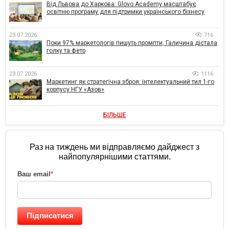
Від Львова до Харкова: Glovo Academy масштабує
освітню програму для підтримки українського бізнесу
23.07.2026
716
Поки 97% маркетологів пишуть промпти, Галичина дістала
голку та фетр
23.07.2026
1116
Маркетинг як стратегічна зброя: інтелектуальний тил 1-го
корпусу НГУ «Азов»
БІЛЬШЕ
Раз на тиждень ми відправляємо дайджест з
найпопулярнішими статтями.
Ваш email
*
Підписатися