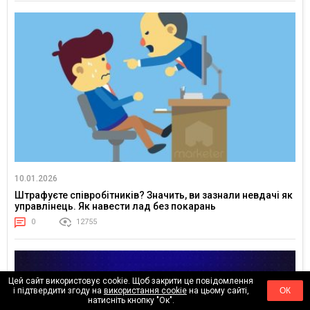
10.01.2026
Штрафуєте співробітників? Значить, ви зазнали невдачі як
управлінець. Як навести лад без покарань
0
12755
Цей сайт використовує cookie. Щоб закрити це повідомлення
і підтвердити згоду на
використання cookie
на цьому сайті,
ОК
натисніть кнопку "Ок".