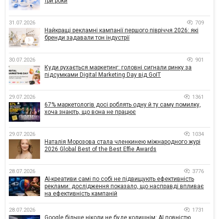
три роки
31.07.2026
709
Найкращі рекламні кампанії першого півріччя 2026: які
бренди задавали тон індустрії
30.07.2026
901
Куди рухається маркетинг: головні сигнали ринку за
підсумками Digital Marketing Day від GoIT
29.07.2026
1361
67% маркетологів досі роблять одну й ту саму помилку,
хоча знають, що вона не працює
29.07.2026
1034
Наталія Морозова стала членкинею міжнародного журі
2026 Global Best of the Best Effie Awards
28.07.2026
3776
AI-креативи самі по собі не підвищують ефективність
реклами: дослідження показало, що насправді впливає
на ефективність кампаній
28.07.2026
1731
Google більше ніколи не буде колишнім: AI повністю