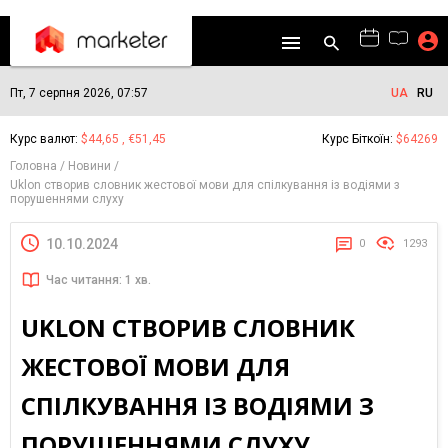
Пт, 7 серпня 2026, 07:57
UA
RU
Курс валют:
$44,65 , €51,45
Курс Біткоїн:
$64269
Головна
Новини
Uklon створив словник жестової мови для спілкування із водіями з
порушеннями слуху
10.10.2024
0
1293
Час читання: 1 хв.
UKLON СТВОРИВ СЛОВНИК
ЖЕСТОВОЇ МОВИ ДЛЯ
СПІЛКУВАННЯ ІЗ ВОДІЯМИ З
ПОРУШЕННЯМИ СЛУХУ