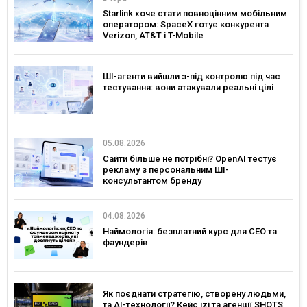
Starlink хоче стати повноцінним мобільним
оператором: SpaceX готує конкурента
Verizon, AT&T і T-Mobile
ШІ-агенти вийшли з-під контролю під час
тестування: вони атакували реальні цілі
05.08.2026
Сайти більше не потрібні? OpenAI тестує
рекламу з персональним ШІ-
консультантом бренду
04.08.2026
Наймологія: безплатний курс для CEO та
фаундерів
Як поєднати стратегію, створену людьми,
та AI-технології? Кейс izi та агенції SHOTS