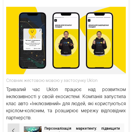
Словник жестовою мовою у застосунку Uklon
Тривалий час Uklon працює над розвитком
інклюзивності у своїй екосистемі. Компанія запустила
клас авто «Інклюзивний» для людей, які користуються
кріслом-колісним, та розширює мережу відповідних
партнерств.
Персоналізація маркетингу: підвищити