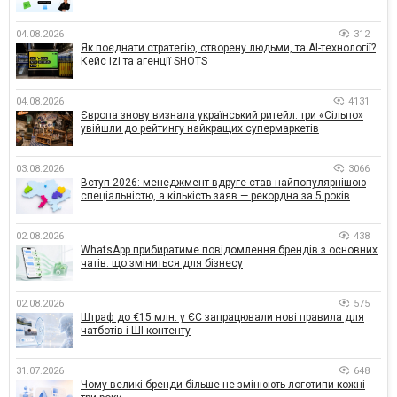
04.08.2026
312
Як поєднати стратегію, створену людьми, та AI-технології?
Кейс izi та агенції SHOTS
04.08.2026
4131
Європа знову визнала український ритейл: три «Сільпо»
увійшли до рейтингу найкращих супермаркетів
03.08.2026
3066
Вступ-2026: менеджмент вдруге став найпопулярнішою
спеціальністю, а кількість заяв — рекордна за 5 років
02.08.2026
438
WhatsApp прибиратиме повідомлення брендів з основних
чатів: що зміниться для бізнесу
02.08.2026
575
Штраф до €15 млн: у ЄС запрацювали нові правила для
чатботів і ШІ-контенту
31.07.2026
648
Чому великі бренди більше не змінюють логотипи кожні