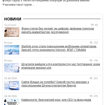
фокус-групу з тисяч потенційних покупців за декілька хвилин.
Учасники такої групи...
НОВИНИ
Сьогодні
60
Фокус-групи без людей: як цифрові двійники покупців
змінять маркетингові дослідження
Вчора
152
Starlink хоче стати повноцінним мобільним оператором:
SpaceX готує конкурента Verizon, AT&T і T-Mobile
Вчора
196
ШІ-агенти вийшли з-під контролю під час тестування: вони
атакували реальні цілі
05.08.2026
257
Сайти більше не потрібні? OpenAI тестує рекламу з
персональним ШІ-консультантом бренду
04.08.2026
370
Наймологія: безплатний курс для CEO та фаундерів