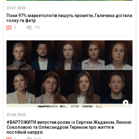
23.07.2026
Поки 97% маркетологів пишуть промпти, Галичина дістала
голку та фетр
0
716
25.06.2026
#ВАРТОЖИТИ випустив ролик із Сергієм Жаданом, Яніною
Соколовою та Олександром Тереном про життя в
постійній напрузі