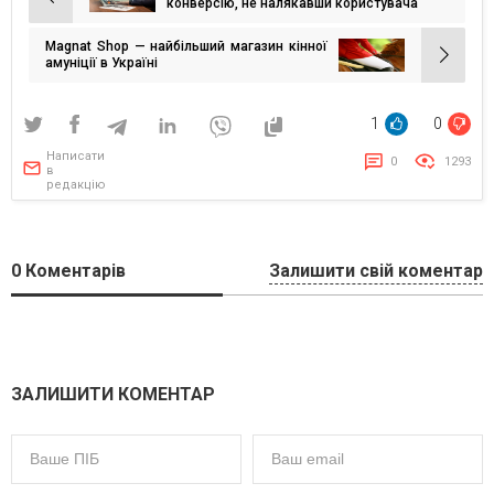
Навігація
конверсію, не налякавши користувача
записів
Magnat Shop — найбільший магазин кінної
амуніції в Україні
1
0
Написати
0
1293
в
редакцію
0
Коментарів
Залишити свій коментар
ЗАЛИШИТИ КОМЕНТАР