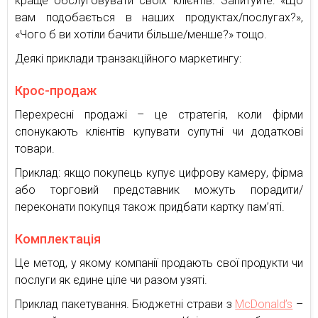
краще обслуговувати своїх клієнтів. Запитуйте: «Що
вам подобається в наших продуктах/послугах?»,
«Чого б ви хотіли бачити більше/менше?» тощо.
Деякі приклади транзакційного маркетингу:
Крос-продаж
Перехресні продажі – це стратегія, коли фірми
спонукають клієнтів купувати супутні чи додаткові
товари.
Приклад: якщо покупець купує цифрову камеру, фірма
або торговий представник можуть порадити/
переконати покупця також придбати картку пам’яті.
Комплектація
Це метод, у якому компанії продають свої продукти чи
послуги як єдине ціле чи разом узяті.
Приклад пакетування. Бюджетні страви з
McDonald’s
–