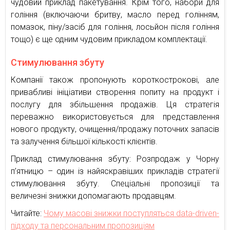
чудовий приклад пакетування. Крім того, набори для
гоління (включаючи бритву, масло перед голінням,
помазок, піну/засіб для гоління, лосьйон після гоління
тощо) є ще одним чудовим прикладом комплектації.
Стимулювання збуту
Компанії також пропонують короткострокові, але
привабливі ініціативи створення попиту на продукт і
послугу для збільшення продажів. Ця стратегія
переважно використовується для представлення
нового продукту, очищення/продажу поточних запасів
та залучення більшої кількості клієнтів.
Приклад стимулювання збуту: Розпродаж у Чорну
п’ятницю – один із найяскравіших прикладів стратегії
стимулювання збуту. Спеціальні пропозиції та
величезні знижки допомагають продавцям.
Читайте:
Чому масові знижки поступляться data-driven-
підходу та персональним пропозиціям