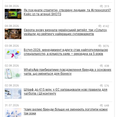
04.08.2026
319
Як поєднати стратегію, створену людьми, та AI-технології?
Кейс izi та агенції SHOTS
04.08.2026
4142
Європа знову визнала український ритейл: три «Сільпо»
увійшли до рейтингу найкращих супермаркетів
03.08.2026
3076
Вступ-2026: менеджмент вдруге став найпопулярнішою
спеціальністю, а кількість заяв — рекордна за 5 років
02.08.2026
438
WhatsApp прибиратиме повідомлення брендів з основних
чатів: що зміниться для бізнесу
02.08.2026
576
Штраф до €15 млн: у ЄС запрацювали нові правила для
чатботів і ШІ-контенту
31.07.2026
648
Чому великі бренди більше не змінюють логотипи кожні
три роки