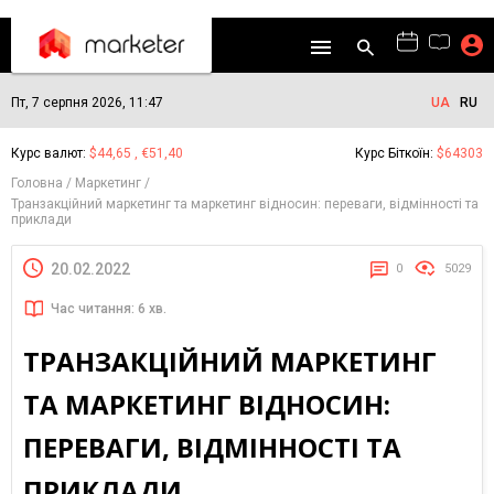
Пт, 7 серпня 2026, 11:47
UA
RU
Курс валют:
$44,65 , €51,40
Курс Біткоїн:
$64303
Головна
Маркетинг
Транзакційний маркетинг та маркетинг відносин: переваги, відмінності та
приклади
20.02.2022
0
5029
Час читання: 6 хв.
ТРАНЗАКЦІЙНИЙ МАРКЕТИНГ
ТА МАРКЕТИНГ ВІДНОСИН:
ПЕРЕВАГИ, ВІДМІННОСТІ ТА
ПРИКЛАДИ