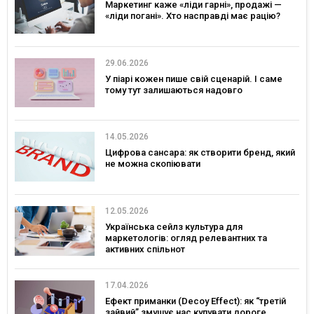
Маркетинг каже «ліди гарні», продажі —
«ліди погані». Хто насправді має рацію?
29.06.2026
У піарі кожен пише свій сценарій. І саме
тому тут залишаються надовго
14.05.2026
Цифрова сансара: як створити бренд, який
не можна скопіювати
12.05.2026
Українська сейлз культура для
маркетологів: огляд релевантних та
активних спільнот
17.04.2026
Ефект приманки (Decoy Effect): як “третій
зайвий” змушує нас купувати дороге