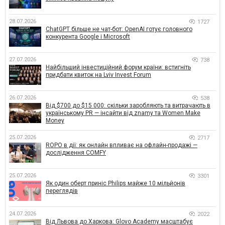
28.07.2026
1727
ChatGPT більше не чат-бот: OpenAI готує головного
конкурента Google і Microsoft
27.07.2026
738
Найбільший інвестиційний форум країни: встигніть
придбати квиток на Lviv Invest Forum
26.07.2026
538
Від $700 до $15 000: скільки заробляють та витрачають в
українському PR — інсайти від znamy та Women Make
Money
25.07.2026
2717
ROPO в дії: як онлайн впливає на офлайн-продажі —
дослідження COMFY
25.07.2026
3301
Як один оберт приніс Philips майже 10 мільйонів
переглядів
24.07.2026
2022
Від Львова до Харкова: Glovo Academy масштабує