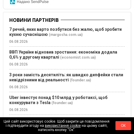
Надано SendPulse
НОВИНИ ПАРТНЕРІВ
7 речей, яких варто позбутися без жалю, щоб зробити
кухню сучаснішою
(margosha.com.ua)
06.08.2026
ВВП України відновив зростання: економіка додала
0,6% у другому кварталі
(economist.com.ua)
06.08.2026
3 роки замість десятиліть: як швидко дипфейки стали
невідрізними від реальності
(founder.ua)
06.08.2026
Uber інвестує понад $10 млрд у роботаксі, щоб
конкурувати з Tesla
(founder.ua)
06.08.2026
7 потужних способів перетворити відмову на нові
Цей сайт використовує cookie. Щоб закрити це повідомлення
можливості та успіх
і підтвердити згоду на
використання cookie
на цьому сайті,
ОК
(founder.ua)
натисніть кнопку "Ок".
05.08.2026