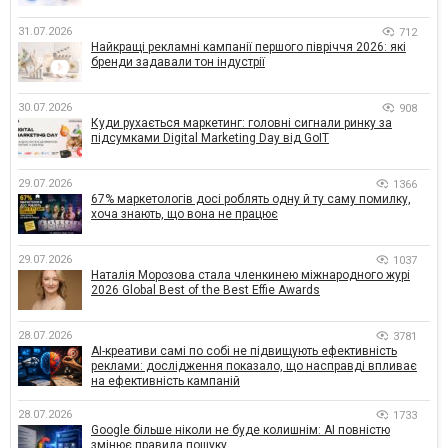
31.07.2026
712
Найкращі рекламні кампанії першого півріччя 2026: які
бренди задавали тон індустрії
30.07.2026
908
Куди рухається маркетинг: головні сигнали ринку за
підсумками Digital Marketing Day від GoIT
29.07.2026
1366
67% маркетологів досі роблять одну й ту саму помилку,
хоча знають, що вона не працює
29.07.2026
1037
Наталія Морозова стала членкинею міжнародного журі
2026 Global Best of the Best Effie Awards
28.07.2026
3781
AI-креативи самі по собі не підвищують ефективність
реклами: дослідження показало, що насправді впливає
на ефективність кампаній
28.07.2026
1733
Google більше ніколи не буде колишнім: AI повністю
змінює правила пошуку