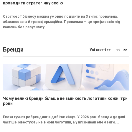
проводити стратегічну сесію
Стратсесії бізнесу можна умовно поділити на 3 типи: провальна,
збалансована й трансформаційна. Провальна — це «рефлексія під
канапе» без результату....
Бренди
Усі статті >>
Чому великі бренди більше не змінюють логотипи кожні три
роки
Епоха гучних ребрендингів добігає кінця. У 2026 році бренди дедалі
частіше інвестують не в нові логотипи, а у впізнавані елементи,...