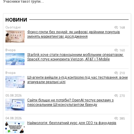
Учасники такої групи...
НОВИНИ
Сьогодні
168
Фокус-групи без людей: як цифрові двійники покупців
змінять маркетингові дослідження
Вчора
160
Starlink хоче стати повноцінним мобільним оператором:
SpaceX готує конкурента Verizon, AT&T і T-Mobile
Вчора
210
ШІ-агенти вийшли з-під контролю під час тестування: вони
атакували реальні цілі
05.08.2026
270
Сайти більше не потрібні? OpenAI тестує рекламу з
персональним ШІ-консультантом бренду
04.08.2026
385
Наймологія: безплатний курс для CEO та фаундерів