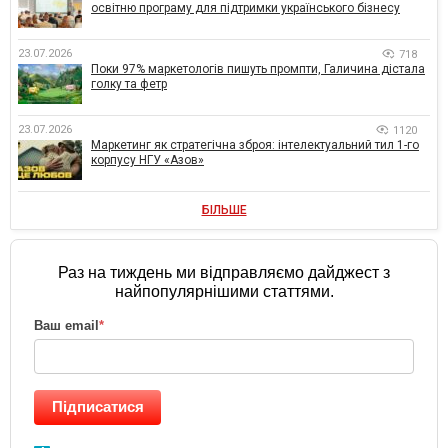
освітню програму для підтримки українського бізнесу
23.07.2026
718
Поки 97% маркетологів пишуть промпти, Галичина дістала
голку та фетр
23.07.2026
1120
Маркетинг як стратегічна зброя: інтелектуальний тил 1-го
корпусу НГУ «Азов»
БІЛЬШЕ
Раз на тиждень ми відправляємо дайджест з
найпопулярнішими статтями.
Ваш email
*
Підписатися