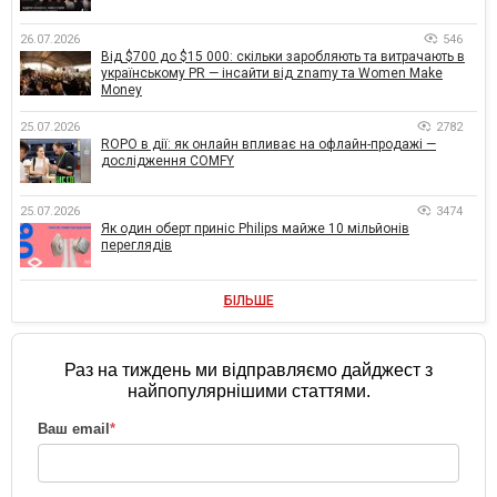
26.07.2026
546
Від $700 до $15 000: скільки заробляють та витрачають в
українському PR — інсайти від znamy та Women Make
Money
25.07.2026
2782
ROPO в дії: як онлайн впливає на офлайн-продажі —
дослідження COMFY
25.07.2026
3474
Як один оберт приніс Philips майже 10 мільйонів
переглядів
БІЛЬШЕ
Раз на тиждень ми відправляємо дайджест з
найпопулярнішими статтями.
Ваш email
*