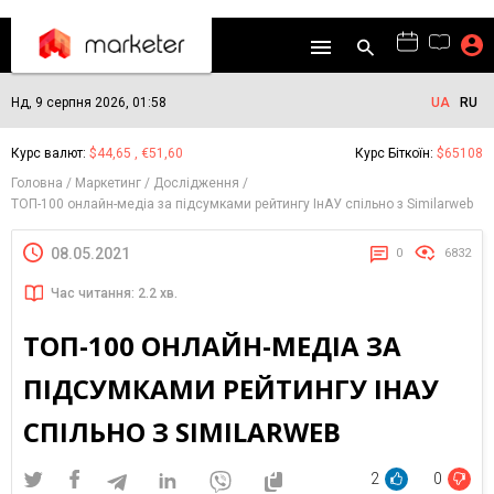
Нд, 9 серпня 2026, 01:58
UA
RU
Курс валют:
$44,65 , €51,60
Курс Біткоїн:
$65108
Головна
Маркетинг
Дослідження
ТОП-100 онлайн-медіа за підсумками рейтингу ІнАУ спільно з Similarweb
08.05.2021
0
6832
Час читання: 2.2 хв.
ТОП-100 ОНЛАЙН-МЕДІА ЗА
ПІДСУМКАМИ РЕЙТИНГУ ІНАУ
СПІЛЬНО З SIMILARWEB
2
0