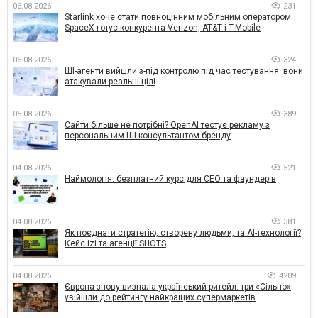
06.08.2026
231
Starlink хоче стати повноцінним мобільним оператором:
SpaceX готує конкурента Verizon, AT&T і T-Mobile
06.08.2026
324
ШІ-агенти вийшли з-під контролю під час тестування: вони
атакували реальні цілі
05.08.2026
389
Сайти більше не потрібні? OpenAI тестує рекламу з
персональним ШІ-консультантом бренду
04.08.2026
521
Наймологія: безплатний курс для CEO та фаундерів
04.08.2026
381
Як поєднати стратегію, створену людьми, та AI-технології?
Кейс izi та агенції SHOTS
04.08.2026
4209
Європа знову визнала український ритейл: три «Сільпо»
увійшли до рейтингу найкращих супермаркетів