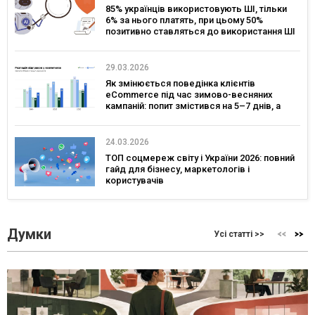
85% українців використовують ШІ, тільки
6% за нього платять, при цьому 50%
позитивно ставляться до використання ШІ
в сервісах брендів – дослідження Gradus
29.03.2026
Як змінюється поведінка клієнтів
eCommerce під час зимово-весняних
кампаній: попит змістився на 5–7 днів, а
ключовим днем для комунікацій став
четвер — дослідження eSputnik та Inweb
24.03.2026
ТОП соцмереж світу і України 2026: повний
гайд для бізнесу, маркетологів і
користувачів
Думки
Усі статті >>