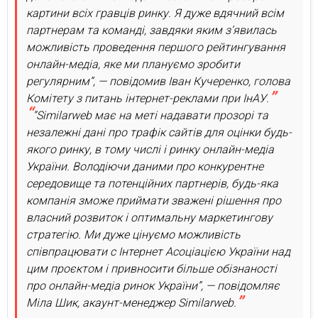
картини всіх гравців ринку. Я дуже вдячний всім
партнерам та команді, завдяки яким з’явилась
можливість проведення першого рейтингування
онлайн-медіа, яке ми плануємо зробити
регулярним”, — повідомив Іван Кучеренко, голова
Комітету з питань інтернет-реклами при ІнАУ.
“Similarweb має на меті надавати прозорі та
незалежні дані про трафік сайтів для оцінки будь-
якого ринку, в тому числі і ринку онлайн-медіа
України. Володіючи даними про конкурентне
середовище та потенційних партнерів, будь-яка
компанія зможе приймати зважені рішення про
власний розвиток і оптимальну маркетингову
стратегію. Ми дуже цінуємо можливість
співпрацювати с Інтернет Асоціацією України над
цим проєктом і привносити більше обізнаності
про онлайн-медіа ринок України”, — повідомляє
Міла Шик, акаунт-менеджер Similarweb.