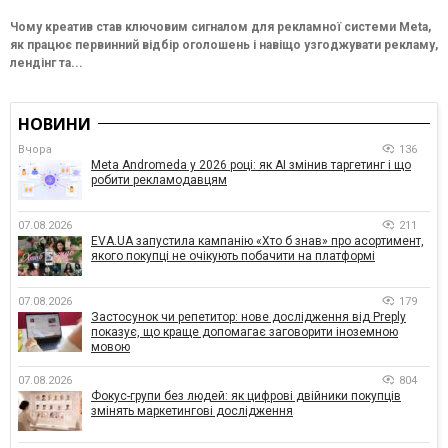
Чому креатив став ключовим сигналом для рекламної системи Meta,
як працює первинний відбір оголошень і навіщо узгоджувати рекламу,
лендінг та...
НОВИНИ
Вчора
136
Meta Andromeda у 2026 році: як AI змінив таргетинг і що
робити рекламодавцям
07.08.2026
211
EVA.UA запустила кампанію «Хто б знав» про асортимент,
якого покупці не очікують побачити на платформі
07.08.2026
179
Застосунок чи репетитор: нове дослідження від Preply
показує, що краще допомагає заговорити іноземною
мовою
07.08.2026
804
Фокус-групи без людей: як цифрові двійники покупців
змінять маркетингові дослідження