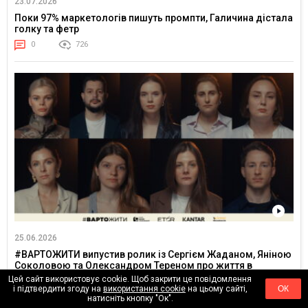
23.07.2026
Поки 97% маркетологів пишуть промпти, Галичина дістала
голку та фетр
0
726
25.06.2026
#ВАРТОЖИТИ випустив ролик із Сергієм Жаданом, Яніною
Соколовою та Олександром Тереном про життя в
постійній напрузі
Цей сайт використовує cookie. Щоб закрити це повідомлення
і підтвердити згоду на
використання cookie
на цьому сайті,
ОК
0
3216
натисніть кнопку "Ок".