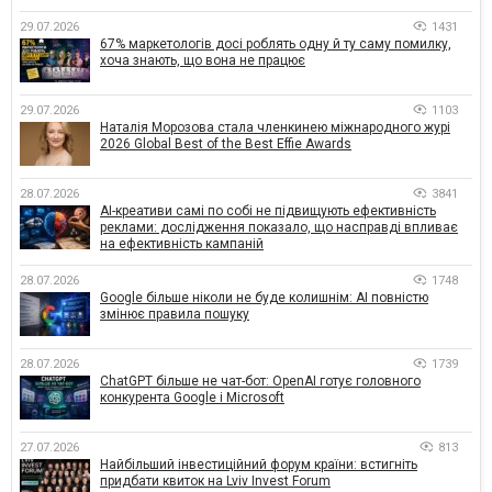
29.07.2026
1431
67% маркетологів досі роблять одну й ту саму помилку,
хоча знають, що вона не працює
29.07.2026
1103
Наталія Морозова стала членкинею міжнародного журі
2026 Global Best of the Best Effie Awards
28.07.2026
3841
AI-креативи самі по собі не підвищують ефективність
реклами: дослідження показало, що насправді впливає
на ефективність кампаній
28.07.2026
1748
Google більше ніколи не буде колишнім: AI повністю
змінює правила пошуку
28.07.2026
1739
ChatGPT більше не чат-бот: OpenAI готує головного
конкурента Google і Microsoft
27.07.2026
813
Найбільший інвестиційний форум країни: встигніть
придбати квиток на Lviv Invest Forum