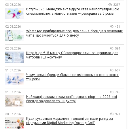
03.08.2026
3217
Вступ-2026: менеджмент вдруге став найпопулярнішою
спеціальністю, а кількість заяв — рекордна за 5 років
02.08.2026
451
WhatsApp прибиратиме повідомлення брендів з основних
чатів: що зміниться для бізнесу
02.08.2026
594
Штраф до €15 млн: у ЄС запрацювали нові правила для
чатботів і ШІ-контенту
31.07.2026
667
Чому великі бренди більше не змінюють логотипи кожні
три роки
31.07.2026
745
Найкращі рекламні кампанії першого півріччя 2026: які
бренди задавали тон індустрії
30.07.2026
971
Куди рухається маркетинг: головні сигнали ринку за
підсумками Digital Marketing Day від GoIT