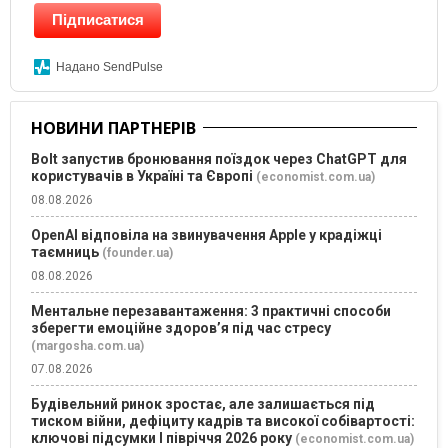
Підписатися
Надано SendPulse
НОВИНИ ПАРТНЕРІВ
Bolt запустив бронювання поїздок через ChatGPT для
користувачів в Україні та Європі
(economist.com.ua)
08.08.2026
OpenAI відповіла на звинувачення Apple у крадіжці
таємниць
(founder.ua)
08.08.2026
Ментальне перезавантаження: 3 практичні способи
зберегти емоційне здоров’я під час стресу
(margosha.com.ua)
07.08.2026
Будівельний ринок зростає, але залишається під
тиском війни, дефіциту кадрів та високої собівартості:
ключові підсумки І півріччя 2026 року
(economist.com.ua)