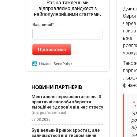
Раз на тиждень ми
Дмитр
відправляємо дайджест з
найпопулярнішими статтями.
Європ
через 
Ваш email
*
приват
вже м
розгл
Підписатися
урахув
Також
Надано SendPulse
партн
Льві
фінанс
НОВИНИ ПАРТНЕРІВ
Ментальне перезавантаження: 3
практичні способи зберегти
«
емоційне здоров’я під час стресу
пр
(margosha.com.ua)
ро
07.08.2026
ві
Будівельний ринок зростає, але
ви
залишається під тиском війни,