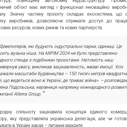
ектуру, повноцінну автономну інфраструктуру. Проми
ничий об’єкт має вигляд і функціонал інноваційно вироб
алу. Значну частину проєкту складає екосистема, що 
тку виробників, дозволяючи отримати доступ до праців
ових ресурсів, нових ринків та нових партнерств.
Девелоперів, які будують індустріальні парки, одиниці. Це
сить вузька ніша. На MIPIM 2024 не було представлено
дного стенда з подібними проєктами. Натомість наш
ивернув увагу, викликав зацікавленість, жваві емоції. Усіх
ажали масштаби будівництва – 150 тисяч метрів квадратни
те, що ведеться воно в Україні, де триває війна». – розповіда
ена Подольська, керівниця напрямку міжнародного розвит
мпанії Alterra Group.
родну спільноту зацікавила концепція єдиного комерц
ору, яку представляла українська делегація, але чи готов
увати в Україні зараз – питання відкрите.