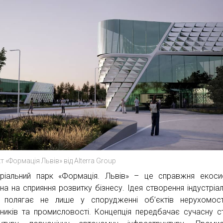
т «Формація Львів» від Alterra Group
тріальний парк «Формація. Львів» – це справжня екоси
ена на сприяння розвитку бізнесу. Ідея створення індустріа
 полягає не лише у спорудженні об’єктів нерухомост
ників та промисловості. Концепція передбачає сучасну с