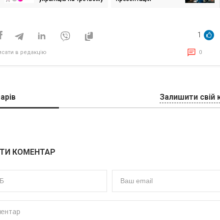
исів
році великої війни:
економлять, стають
прискіпливішими до
брендів і все частіше
1
обирають українське
— дослідження
исати в редакцію
0
арів
Залишити свій 
ТИ КОМЕНТАР