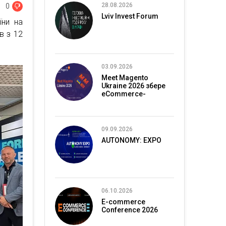
28.08.2026
0
Lviv Invest Forum
їни на
в з 12
03.09.2026
Meet Magento
Ukraine 2026 збере
eCommerce-
спільноту в Києві
09.09.2026
AUTONOMY: EXPO
06.10.2026
E-commerce
Conference 2026