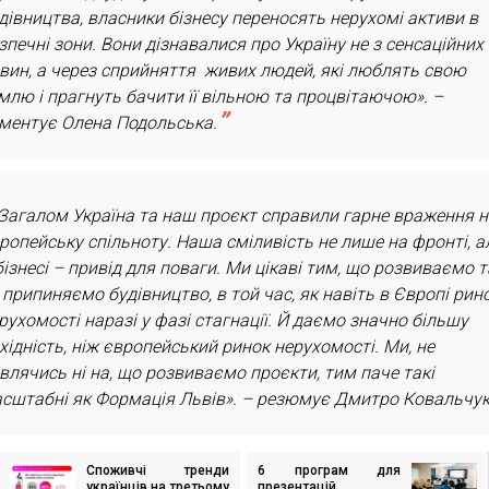
дівництва, власники бізнесу переносять нерухомі активи в
зпечні зони. Вони дізнавалися про Україну не з сенсаційних
вин, а через сприйняття живих людей, які люблять свою
млю і прагнуть бачити її вільною та процвітаючою». –
ментує Олена Подольська.
Загалом Україна та наш проєкт справили гарне враження 
ропейську спільноту. Наша сміливість не лише на фронті, ал
бізнесі – привід для поваги. Ми цікаві тим, що розвиваємо т
 припиняємо будівництво, в той час, як навіть в Європі рин
рухомості наразі у фазі стагнації. Й даємо значно більшу
хідність, ніж європейський ринок нерухомості. Ми, не
влячись ні на, що розвиваємо проєкти, тим паче такі
сштабні як Формація Львів». – резюмує Дмитро Ковальчук
Споживчі тренди
6 програм для
ігація
українців на третьому
презентацій