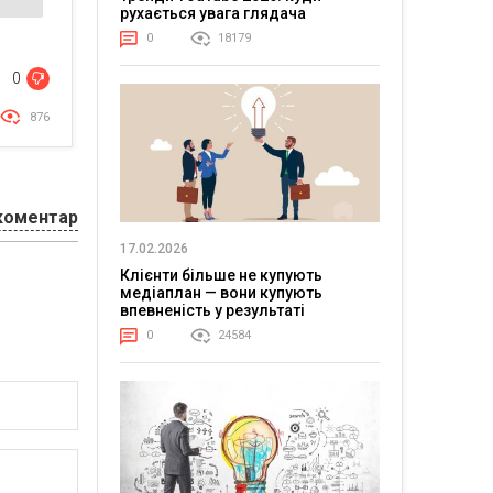
рухається увага глядача
0
18179
0
876
коментар
17.02.2026
Клієнти більше не купують
медіаплан — вони купують
впевненість у результаті
0
24584