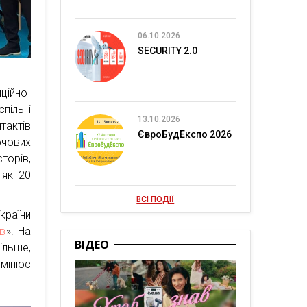
06.10.2026
SECURITY 2.0
ційно-
піль і
13.10.2026
тактів
ЄвроБудЕкспо 2026
ючових
торів,
 як 20
ВСІ ПОДІЇ
країни
ів
». На
ВІДЕО
ільше,
змінює