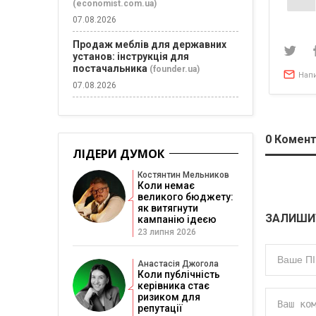
(economist.com.ua)
зап
07.08.2026
Продаж меблів для державних
установ: інструкція для
постачальника
(founder.ua)
Нап
07.08.2026
0
Комент
ЛІДЕРИ ДУМОК
Костянтин Мельников
Коли немає
великого бюджету:
як витягнути
ЗАЛИШИ
кампанію ідеєю
23 липня 2026
Анастасія Джогола
Коли публічність
керівника стає
ризиком для
репутації