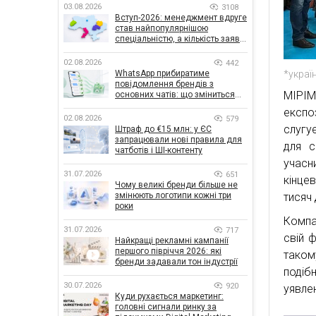
03.08.2026
3108
Вступ-2026: менеджмент вдруге
став найпопулярнішою
спеціальністю, а кількість заяв
— рекордна за 5 років
02.08.2026
442
WhatsApp прибиратиме
*украї
повідомлення брендів з
MIPIM
основних чатів: що зміниться
для бізнесу
експо
02.08.2026
579
слугу
Штраф до €15 млн: у ЄС
запрацювали нові правила для
для с
чатботів і ШІ-контенту
учасни
31.07.2026
651
кінце
Чому великі бренди більше не
змінюють логотипи кожні три
тисяч 
роки
Компа
31.07.2026
717
свій 
Найкращі рекламні кампанії
першого півріччя 2026: які
таком
бренди задавали тон індустрії
подіб
30.07.2026
920
уявле
Куди рухається маркетинг:
головні сигнали ринку за