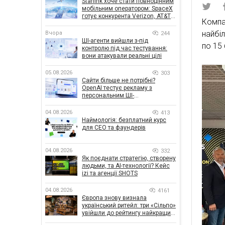
Starlink хоче стати повноцінним
мобільним оператором: SpaceX
готує конкурента Verizon, AT&T і
Компа
T-Mobile
найбі
Вчора
244
ШІ-агенти вийшли з-під
по 15 
контролю під час тестування:
вони атакували реальні цілі
05.08.2026
303
Сайти більше не потрібні?
OpenAI тестує рекламу з
персональним ШІ-
консультантом бренду
04.08.2026
413
Наймологія: безплатний курс
для CEO та фаундерів
04.08.2026
332
Як поєднати стратегію, створену
людьми, та AI-технології? Кейс
izi та агенції SHOTS
04.08.2026
4161
Європа знову визнала
український ритейл: три «Сільпо»
увійшли до рейтингу найкращих
супермаркетів