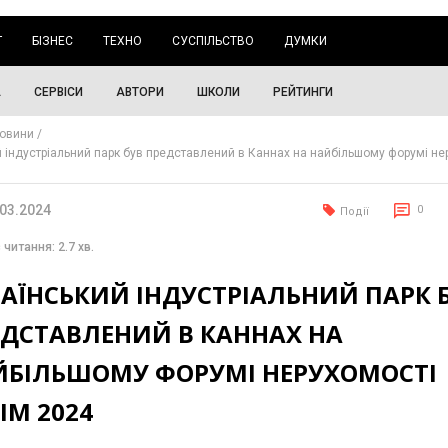
Г
БІЗНЕС
ТЕХНО
СУСПІЛЬСТВО
ДУМКИ
А
СЕРВІСИ
АВТОРИ
ШКОЛИ
РЕЙТИНГИ
овини
й індустріальний парк був представлений в Каннах на найбільшому форумі не
.03.2024
0
Події
 читання: 2.7 хв.
АЇНСЬКИЙ ІНДУСТРІАЛЬНИЙ ПАРК 
ЕДСТАВЛЕНИЙ В КАННАХ НА
ЙБІЛЬШОМУ ФОРУМІ НЕРУХОМОСТІ
IM 2024