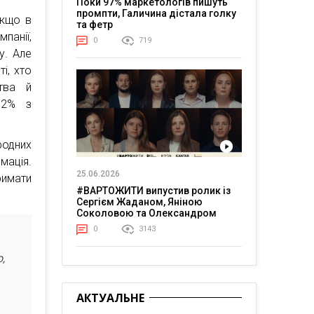
Поки 97% маркетологів пишуть
промпти, Галичина дістала голку
Якщо в
та фетр
панії,
0
719
у. Але
і, хто
тва й
12% з
одних
мація.
25.06.2026
имати
#ВАРТОЖИТИ випустив ролик із
Сергієм Жаданом, Яніною
Соколовою та Олександром
Тереном про життя в постійній
0
3143
напрузі
,
АКТУАЛЬНЕ