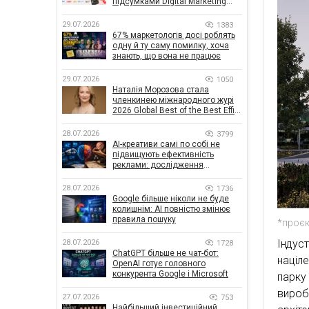
підсумками Digital Marketing
Day від GoIT
29.07.2026
1383
67% маркетологів досі роблять
одну й ту саму помилку, хоча
знають, що вона не працює
29.07.2026
1050
Наталія Морозова стала
членкинею міжнародного журі
2026 Global Best of the Best Effie
Awards
28.07.2026
3799
AI-креативи самі по собі не
підвищують ефективність
реклами: дослідження
показало, що насправді
впливає на ефективність
28.07.2026
1736
кампаній
Google більше ніколи не буде
колишнім: AI повністю змінює
правила пошуку
*проєк
Індус
28.07.2026
1728
ChatGPT більше не чат-бот:
націл
OpenAI готує головного
конкурента Google і Microsoft
парку
вироб
27.07.2026
753
Найбільший інвестиційний