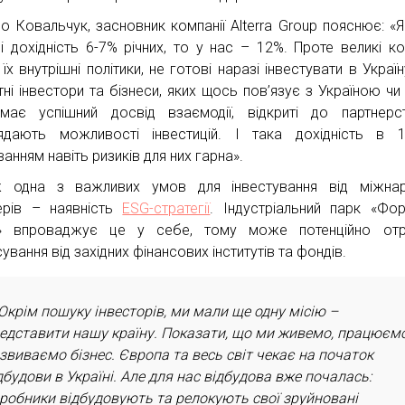
о Ковальчук, засновник компанії Alterra Group пояснює: «
і дохідність 6-7% річних, то у нас – 12%. Проте великі ком
їх внутрішні політики, не готові наразі інвестувати в Україн
ні інвестори та бізнеси, яких щось пов’язує з Україною чи т
ає успішний досвід взаємодії, відкриті до партнерс
ядають можливості інвестицій. І така дохідність в 
анням навіть ризиків для них гарна».
 одна з важливих умов для інвестування від міжнар
ерів – наявність
ESG-стратегії
. Індустріальний парк «Фор
в» впроваджує це у себе, тому може потенційно отр
ування від західних фінансових інститутів та фондів.
Окрім пошуку інвесторів, ми мали ще одну місію –
едставити нашу країну. Показати, що ми живемо, працюємо
звиваємо бізнес. Європа та весь світ чекає на початок
дбудови в Україні. Але для нас відбудова вже почалась:
робники відбудовують та релокують свої зруйновані