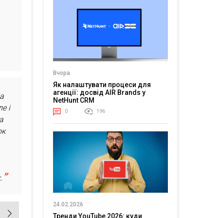
Вчора
Як налаштувати процеси для
агенції: досвід AIR Brands у
на
NetHunt CRM
е і
0
196
а
ок
.
24.02.2026
Тренди YouTube 2026: куди