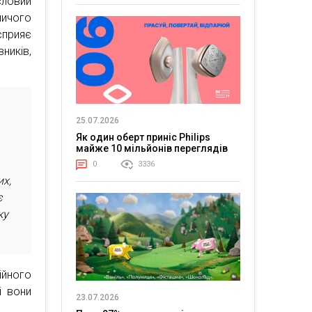
словий
ничого
сприяє
ників,
25.07.2026
Як один оберт приніс Philips
майже 10 мільйонів переглядів
0
3336
х,
є
ку
ійного
і вони
23.07.2026