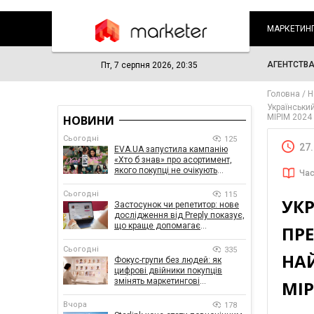
МАРКЕТИН
АГЕНТСТВ
Пт, 7 серпня 2026, 20:35
Головна
Н
Українськи
MIPIM 2024
НОВИНИ
Сьогодні
125
27
EVA.UA запустила кампанію
«Хто б знав» про асортимент,
якого покупці не очікують
Час
побачити на платформі
Сьогодні
115
УКР
Застосунок чи репетитор: нове
дослідження від Preply показує,
що краще допомагає
ПР
заговорити іноземною мовою
Сьогодні
335
НА
Фокус-групи без людей: як
цифрові двійники покупців
змінять маркетингові
MIP
дослідження
Вчора
178