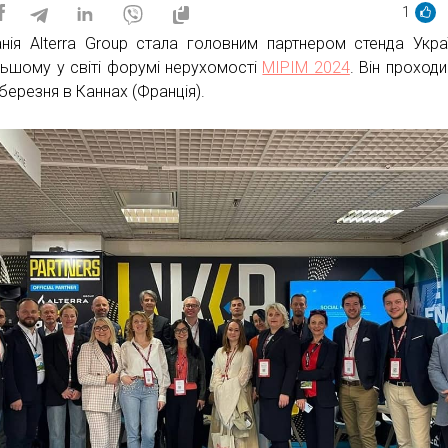
1
нія Alterra Group стала головним партнером стенда Укра
льшому у світі форумі нерухомості
MIPIM 2024
. Він проходи
березня в Каннах (Франція).