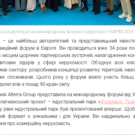
нська делегація на міжнародному форумі з нерухомості MIPIM 2024
 – це найбільш авторитетний та представницький інвести
зиційний форум в Європі. Він проводиться вже 34 роки пос
є місцем щорічних партнерських зустрічей, налагодження кон
вітових лідерів у сфері нерухомості. Об’єднує всіх кл
ків сектору: розробників концепції розвитку територій, інвес
вих споживачів. Цього року у форумі взяло участь більш
делегатів з понад 90 країн світу.
нія Alterra Group представила на міжнародному форумі від У
флагманський проєкт – індустріальний парк «
Формація. Льв
у рівні індустріальний парк був презентований вперше. Щоб
ний формат є унікальним і для України. Він кардинально 
ння про комерційну нерухомість.