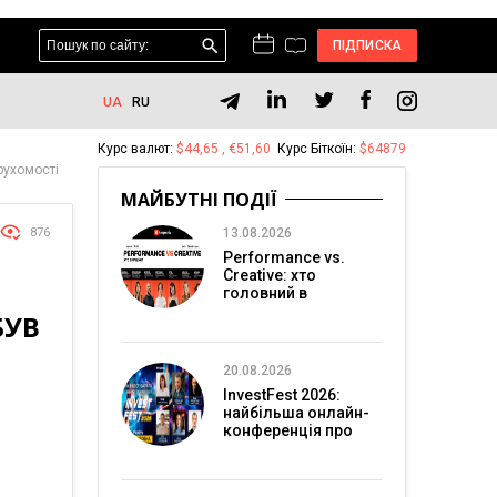
ПІДПИСКА
UA
RU
Курс валют:
$44,65 , €51,60
Курс Біткоїн:
$64879
рухомості
МАЙБУТНІ ПОДІЇ
876
13.08.2026
Performance vs.
Creative: хто
головний в
перформанс-
БУВ
маркетингу?
20.08.2026
InvestFest 2026:
найбільша онлайн-
конференція про
інвестиції