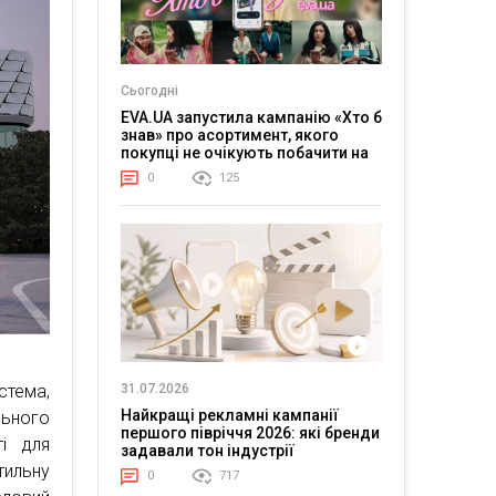
Сьогодні
EVA.UA запустила кампанію «Хто б
знав» про асортимент, якого
покупці не очікують побачити на
платформі
0
125
стема,
31.07.2026
Найкращі рекламні кампанії
льного
першого півріччя 2026: які бренди
і для
задавали тон індустрії
тильну
0
717