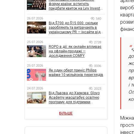
архіт
форум країни: встигніть
вироб
придбати квиток на Lviv Invest
Forum
кварт
26.07.2026
540
розви
Від $700 до $15 000: скільки
заробляють та витрачають в
фінанс
українському PR — інсайти від
znamy та Women Make Money
25.07.2026
2728
ROPO в дії: як онлайн впливає
«
на офлайн-продажі —
до
дослідження COMFY
жо
25.07.2026
3336
пр
Як один оберт приніс Philips
майже 10 мільйонів переглядів
вр
і 
24.07.2026
2023
Ол
Від Львова до Харкова: Glovo
Academy масштабує освітню
ко
програму для підтримки
українського бізнесу
БІЛЬШЕ
Міжна
прост
інвест