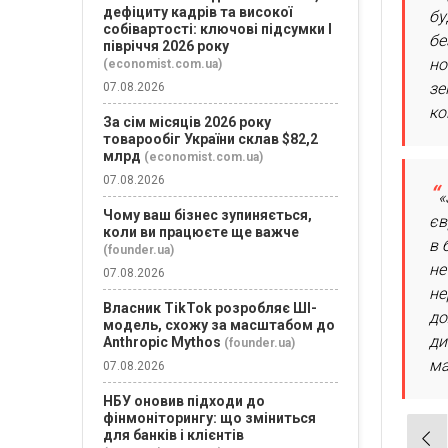
дефіциту кадрів та високої
бу
собівартості: ключові підсумки І
бе
півріччя 2026 року
но
(economist.com.ua)
зе
07.08.2026
ко
За сім місяців 2026 року
товарообіг України склав $82,2
млрд
(economist.com.ua)
07.08.2026
«
Чому ваш бізнес зупиняється,
єв
коли ви працюєте ще важче
в 
(founder.ua)
не
07.08.2026
не
Власник TikTok розробляє ШІ-
до
модель, схожу за масштабом до
ди
Anthropic Mythos
(founder.ua)
ма
07.08.2026
НБУ оновив підходи до
фінмоніторингу: що зміниться
Нав
для банків і клієнтів