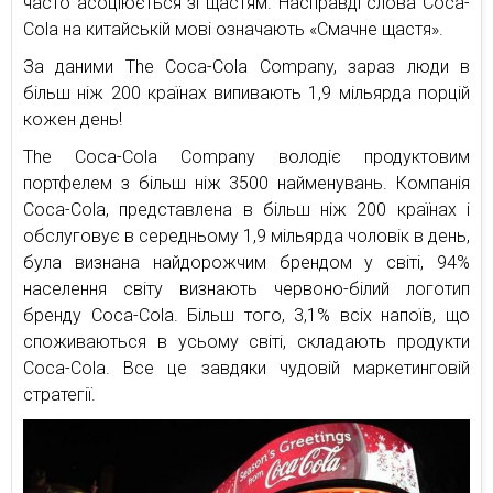
часто асоціюється зі щастям. Насправді слова Coca-
Cola на китайській мові означають «Смачне щастя».
За даними The Coca-Cola Company, зараз люди в
більш ніж 200 країнах випивають 1,9 мільярда порцій
кожен день!
The Coca-Cola Company володіє продуктовим
портфелем з більш ніж 3500 найменувань. Компанія
Coca-Cola, представлена в більш ніж 200 країнах і
обслуговує в середньому 1,9 мільярда чоловік в день,
була визнана найдорожчим брендом у світі, 94%
населення світу визнають червоно-білий логотип
бренду Coca-Cola. Більш того, 3,1% всіх напоїв, що
споживаються в усьому світі, складають продукти
Coca-Cola. Все це завдяки чудовій маркетинговій
стратегії.