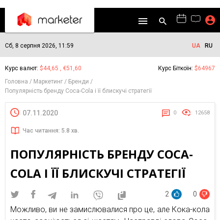
Сб, 8 серпня 2026, 11:59
UA
RU
Курс валют:
$44,65 , €51,60
Курс Біткоїн:
$64967
Головна
Маркетинг
Бренди
Популярність бренду Coca-Cola і її блискучі стратегії
07.11.2020
0
12658
Час читання: 5.8 хв.
ПОПУЛЯРНІСТЬ БРЕНДУ COCA-
COLA І ЇЇ БЛИСКУЧІ СТРАТЕГІЇ
2
0
Можливо, ви не замислювалися про це, але Кока-кола