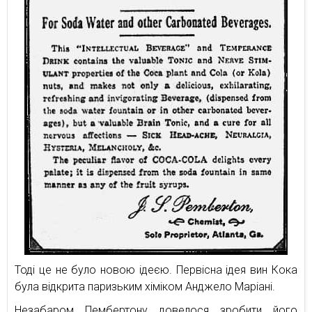
Тоді це не було новою ідеєю. Первісна ідея вин Кока
була відкрита паризьким хіміком Анджело Маріані.
Незабаром Пембертону довелося зробити його