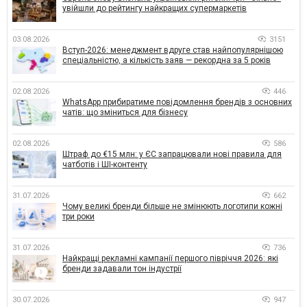
увійшли до рейтингу найкращих супермаркетів
03.08.2026
3151
Вступ-2026: менеджмент вдруге став найпопулярнішою
спеціальністю, а кількість заяв — рекордна за 5 років
02.08.2026
446
WhatsApp прибиратиме повідомлення брендів з основних
чатів: що зміниться для бізнесу
02.08.2026
586
Штраф до €15 млн: у ЄС запрацювали нові правила для
чатботів і ШІ-контенту
31.07.2026
662
Чому великі бренди більше не змінюють логотипи кожні
три роки
31.07.2026
736
Найкращі рекламні кампанії першого півріччя 2026: які
бренди задавали тон індустрії
30.07.2026
947