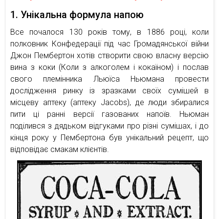
1. Унікальна формула напою
Все почалося 130 років тому, в 1886 році, коли
полковник Конфедерації під час Громадянської війни
Джон Пембертон хотів створити свою власну версію
вина з коки (Коли з алкоголем і кокаїном) і послав
свого племінника Льюїса Ньюмана провести
дослідження ринку із зразками своїх сумішей в
місцеву аптеку (аптеку Jacobs), де люди збиралися
пити ці ранні версії газованих напоїв. Ньюман
поділився з дядьком відгуками про різні сумішах, і до
кінця року у Пембертона був унікальний рецепт, що
відповідає смакам клієнтів.