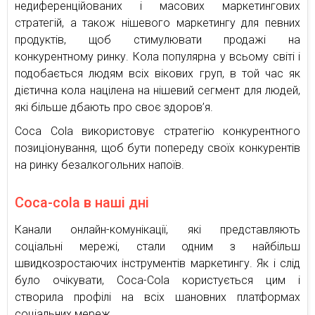
недиференційованих і масових маркетингових
стратегій, а також нішевого маркетингу для певних
продуктів, щоб стимулювати продажі на
конкурентному ринку. Кола популярна у всьому світі і
подобається людям всіх вікових груп, в той час як
дієтична кола націлена на нішевий сегмент для людей,
які більше дбають про своє здоров’я.
Coca Cola використовує стратегію конкурентного
позиціонування, щоб бути попереду своїх конкурентів
на ринку безалкогольних напоїв.
Coca-cola в наші дні
Канали онлайн-комунікації, які представляють
соціальні мережі, стали одним з найбільш
швидкозростаючих інструментів маркетингу. Як і слід
було очікувати, Coca-Cola користується цим і
створила профілі на всіх шановних платформах
соціальних мереж.