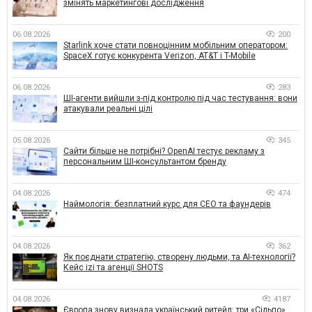
змінять маркетингові дослідження
06.08.2026
200
Starlink хоче стати повноцінним мобільним оператором:
SpaceX готує конкурента Verizon, AT&T і T-Mobile
06.08.2026
283
ШІ-агенти вийшли з-під контролю під час тестування: вони
атакували реальні цілі
05.08.2026
345
Сайти більше не потрібні? OpenAI тестує рекламу з
персональним ШІ-консультантом бренду
04.08.2026
474
Наймологія: безплатний курс для CEO та фаундерів
04.08.2026
362
Як поєднати стратегію, створену людьми, та AI-технології?
Кейс izi та агенції SHOTS
04.08.2026
4187
Європа знову визнала український ритейл: три «Сільпо»