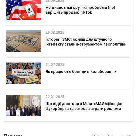
23.09.2025
Не дивись нагору: які проблеми (не)
вирішить продаж TikTok
29.08.2025
Історія TSMC: як чіпи для штучного
інтелекту стали інструментом геополітики
24.07.2025
Як працюють бренди в колабораціях
22.01.2025
Що відбувається з Meta: «MAGAфікація»
Цукерберга та загроза втрати реклами