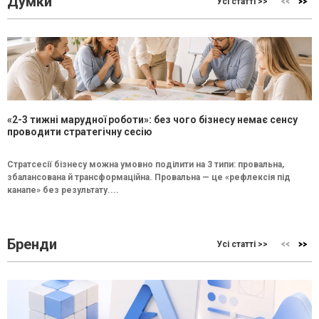
Думки
Усі статті >>
«2-3 тижні марудної роботи»: без чого бізнесу немає сенсу
проводити стратегічну сесію
Стратсесії бізнесу можна умовно поділити на 3 типи: провальна,
збалансована й трансформаційна. Провальна — це «рефлексія під
канапе» без результату....
Бренди
Усі статті >>