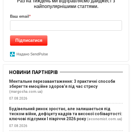
Раз на тиждень ми відправляємо дайджест з
найпопулярнішими статтями.
Ваш email
*
Підписатися
Надано SendPulse
НОВИНИ ПАРТНЕРІВ
Ментальне перезавантаження: 3 практичні способи
зберегти емоційне здоров’я під час стресу
(margosha.com.ua)
07.08.2026
Будівельний ринок зростає, але залишається під
тиском війни, дефіциту кадрів та високої собівартості:
ключові підсумки І півріччя 2026 року
(economist.com.ua)
07.08.2026