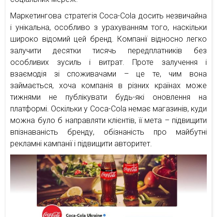
Маркетингова стратегія Coca-Cola досить незвичайна
і унікальна, особливо з урахуванням того, наскільки
широко відомий цей бренд. Компанії відносно легко
залучити десятки тисячь передплатників без
особливих зусиль і витрат. Проте залучення і
взаємодія зі споживачами – це те, чим вона
займається, хоча компанія в різних країнах може
тижнями не публікувати будь-які оновлення на
платформі. Оскільки у Coca-Cola немає магазинів, куди
можна було б направляти клієнтів, її мета – підвищити
впізнаваність бренду, обізнаність про майбутні
рекламні кампанії і підвищити авторитет.