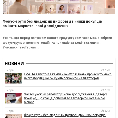
Фокус-групи без людей: як цифрові двійники покупців
змінять маркетингові дослідження
Уявіть, що перед запуском нового продукту компанія може зібрати
фокус-групу з тисяч потенційних покупців за декілька хвилин.
Учасники такої групи...
НОВИНИ
Вчора
173
EVA.UA запустила кампанію «Хто б знав» про асортимент,
якого покупці не очікують побачити на платформі
Вчора
153
Застосунок чи репетитор: нове дослідження від Preply
показує, що краще допомагає заговорити іноземною
мовою
Вчора
583
Фокус-групи без людей: як цифрові двійники покупців