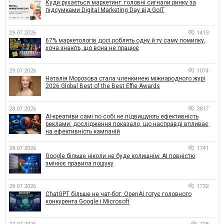
Куди рухається маркетинг: головні сигнали ринку за
підсумками Digital Marketing Day від GoIT
29.07.2026
1413
67% маркетологів досі роблять одну й ту саму помилку,
хоча знають, що вона не працює
29.07.2026
1074
Наталія Морозова стала членкинею міжнародного журі
2026 Global Best of the Best Effie Awards
28.07.2026
3817
AI-креативи самі по собі не підвищують ефективність
реклами: дослідження показало, що насправді впливає
на ефективність кампаній
28.07.2026
1741
Google більше ніколи не буде колишнім: AI повністю
змінює правила пошуку
28.07.2026
1732
ChatGPT більше не чат-бот: OpenAI готує головного
конкурента Google і Microsoft