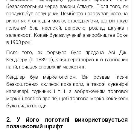
безалкогольним через закони Атланти. Після того, як
продукт був запущений, Пембертон просував його на
ринок як «Тонік для мозку, стверджуючи, що він лікує
головний біль, неспокій, депресію, розлад шлунка і
залежності. Кокаїн був вилучений з виробництва Coke
в 1903 році.
Після того, як формула була продана Асі Дж.
Кендлеру (в 1889 р), який перетворив її в газований
напій, почався справжній маркетинг.
Кендлер був маркетологом. Він роздав тисячі
безкоштовних склянок кока-коли, а також сувенірні
календарі, годинник і т. і. з зображенням торгової
марки, і подбав про те, щоб торгова марка кока-коли
була видна всюди.
2. У його логотипі використовується
позачасовий шрифт