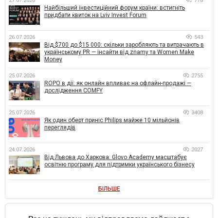
27.07.2026
778
Найбільший інвестиційний форум країни: встигніть
придбати квиток на Lviv Invest Forum
26.07.2026
543
Від $700 до $15 000: скільки заробляють та витрачають в
українському PR — інсайти від znamy та Women Make
Money
25.07.2026
2755
ROPO в дії: як онлайн впливає на офлайн-продажі —
дослідження COMFY
25.07.2026
3408
Як один оберт приніс Philips майже 10 мільйонів
переглядів
24.07.2026
2027
Від Львова до Харкова: Glovo Academy масштабує
освітню програму для підтримки українського бізнесу
БІЛЬШЕ