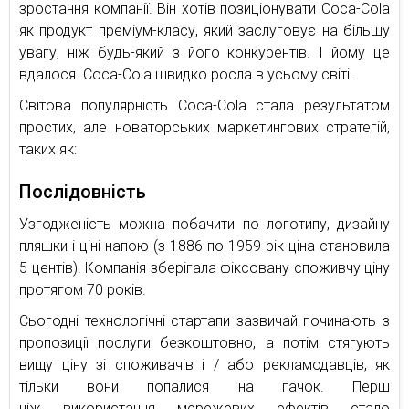
зростання компанії. Він хотів позиціонувати Coca-Cola
як продукт преміум-класу, який заслуговує на більшу
увагу, ніж будь-який з його конкурентів. І йому це
вдалося. Coca-Cola швидко росла в усьому світі.
Світова популярність Coca-Cola стала результатом
простих, але новаторських маркетингових стратегій,
таких як:
Послідовність
Узгодженість можна побачити по логотипу, дизайну
пляшки і ціні напою (з 1886 по 1959 рік ціна становила
5 центів). Компанія зберігала фіксовану споживчу ціну
протягом 70 років.
Сьогодні технологічні стартапи зазвичай починають з
пропозиції послуги безкоштовно, а потім стягують
вищу ціну зі споживачів і / або рекламодавців, як
тільки вони попалися на гачок. Перш
ніж використання мережевих ефектів стало