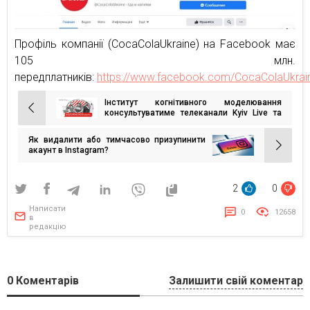
Профіль компанії (CocaColaUkraine) на Facebook має
105 млн.
передплатників:
https://www.facebook.com/CocaColaUkrai
Інститут когнітивного моделювання
Навігація
консультуватиме телеканали Kyiv Live та
Оdesa Live
записів
Як видалити або тимчасово призупинити
акаунт в Instagram?
2
0
Написати
0
12658
в
редакцію
0
Коментарів
Залишити свій коментар