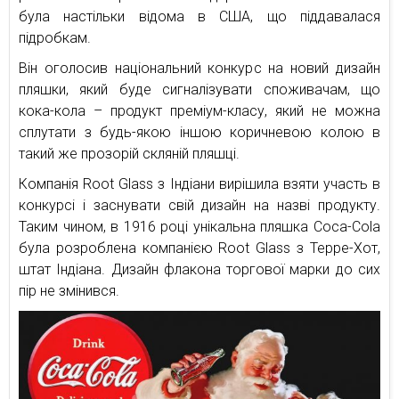
була настільки відома в США, що піддавалася
підробкам.
Він оголосив національний конкурс на новий дизайн
пляшки, який буде сигналізувати споживачам, що
кока-кола – продукт преміум-класу, який не можна
сплутати з будь-якою іншою коричневою колою в
такий же прозорій скляній пляшці.
Компанія Root Glass з Індіани вирішила взяти участь в
конкурсі і заснувати свій дизайн на назві продукту.
Таким чином, в 1916 році унікальна пляшка Coca-Cola
була розроблена компанією Root Glass з Терре-Хот,
штат Індіана. Дизайн флакона торгової марки до сих
пір не змінився.