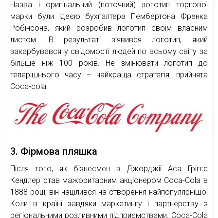
Назва і оригінальний (поточний) логотип торгової
марки були ідеєю бухгалтера Пембертона Френка
Робінсона, який розробив логотип своїм власним
листом. В результаті з’явився логотип, який
закарбувався у свідомості людей по всьому світу за
більше ніж 100 років. Не змінювати логотип до
теперішнього часу – найкраща стратегія, прийнята
Coca-cola.
3. Фірмова пляшка
Після того, як бізнесмен з Джорджії Аса Гріггс
Кендлер став мажоритарним акціонером Coca-Cola в
1888 році, він націлився на створення найпопулярнішої
Коли в країні завдяки маркетингу і партнерству з
регіональними розливними підприємствами. Coca-Cola