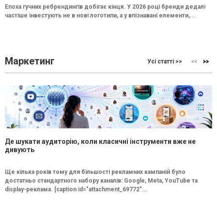
Епоха гучних ребрендингів добігає кінця. У 2026 році бренди дедалі
частіше інвестують не в нові логотипи, а у впізнавані елементи,...
Маркетинг
Усі статті >>
Де шукати аудиторію, коли класичні інструменти вже не
дивують
Ще кілька років тому для більшості рекламних кампаній було
достатньо стандартного набору каналів: Google, Meta, YouTube та
display-реклама. [caption id="attachment_69772"...