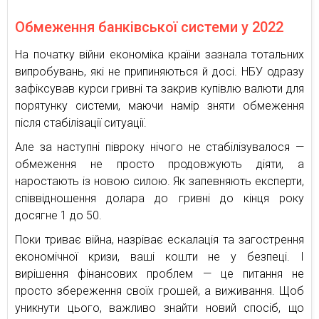
Обмеження банківської системи у 2022
На початку війни економіка країни зазнала тотальних
випробувань, які не припиняються й досі. НБУ одразу
зафіксував курси гривні та закрив купівлю валюти для
порятунку системи, маючи намір зняти обмеження
після стабілізації ситуації.
Але за наступні півроку нічого не стабілізувалося —
обмеження не просто продовжують діяти, а
наростають із новою силою. Як запевняють експерти,
співвідношення долара до гривні до кінця року
досягне 1 до 50.
Поки триває війна, назріває ескалація та загострення
економічної кризи, ваші кошти не у безпеці. І
вирішення фінансових проблем — це питання не
просто збереження своїх грошей, а виживання. Щоб
уникнути цього, важливо знайти новий спосіб, що