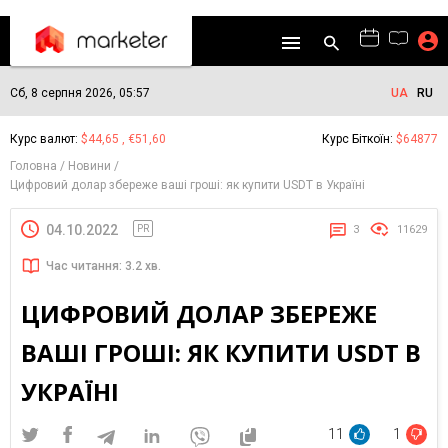
Сб, 8 серпня 2026, 05:57
UA
RU
Курс валют:
$44,65 , €51,60
Курс Біткоїн:
$64877
Головна
Новини
Цифровий долар збереже ваші гроші: як купити USDT в Україні
04.10.2022
PR
3
11629
Час читання: 3.2 хв.
ЦИФРОВИЙ ДОЛАР ЗБЕРЕЖЕ
ВАШІ ГРОШІ: ЯК КУПИТИ USDT В
УКРАЇНІ
11
1