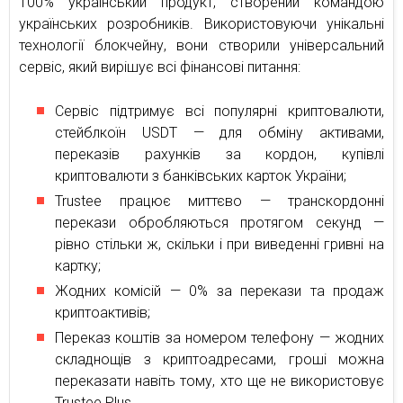
100% український продукт, створений командою
українських розробників. Використовуючи унікальні
технології блокчейну, вони створили універсальний
сервіс, який вирішує всі фінансові питання:
Сервіс підтримує всі популярні криптовалюти,
стейблкоїн USDT — для обміну активами,
переказів рахунків за кордон, купівлі
криптовалюти з банківських карток України;
Trustee працює миттєво — транскордонні
перекази обробляються протягом секунд —
рівно стільки ж, скільки і при виведенні гривні на
картку;
Жодних комісій — 0% за перекази та продаж
криптоактивів;
Переказ коштів за номером телефону — жодних
складнощів з криптоадресами, гроші можна
переказати навіть тому, хто ще не використовує
Trustee Plus.