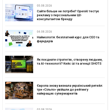
05.08.2026
Сайти більше не потрібні? OpenAI тестує
рекламу з персональним ШІ-
консультантом бренду
04.08.2026
Наймологія: безплатний курс для CEO та
фаундерів
Як поєднати стратегію, створену людьми,
та AI-технології? Кейс izi та агенції SHOTS
Європа знову визнала український ритейл:
три «Сільпо» увійшли до рейтингу
найкращих супермаркетів
03.08.2026