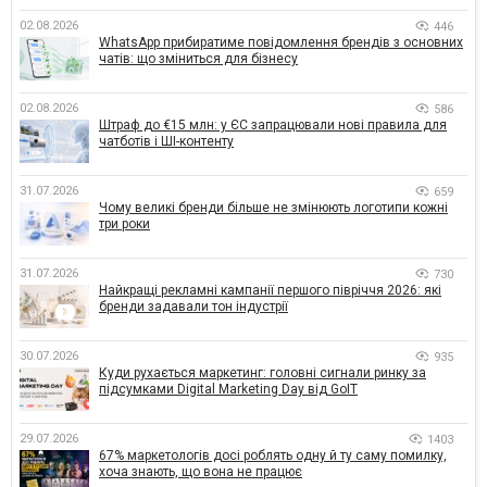
02.08.2026
446
WhatsApp прибиратиме повідомлення брендів з основних
чатів: що зміниться для бізнесу
02.08.2026
586
Штраф до €15 млн: у ЄС запрацювали нові правила для
чатботів і ШІ-контенту
31.07.2026
659
Чому великі бренди більше не змінюють логотипи кожні
три роки
31.07.2026
730
Найкращі рекламні кампанії першого півріччя 2026: які
бренди задавали тон індустрії
30.07.2026
935
Куди рухається маркетинг: головні сигнали ринку за
підсумками Digital Marketing Day від GoIT
29.07.2026
1403
67% маркетологів досі роблять одну й ту саму помилку,
хоча знають, що вона не працює