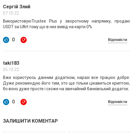
Сергій Злий
07.10.22
ВикористовуюTrustee Plus у зворотному напрямку, продаю
USDT за UAH тому що в них вивід на карти 0%
0
Відповісти
taki183
05.10.22
Вже користуюсь данним додатком, наразі все працює добре.
Дуже рекомендую його тим, хто ще тільки цікавиться криптою,
бо воно дуже просте і схоже на звичайний банківський додаток.
0
Відповісти
ЗАЛИШИТИ КОМЕНТАР