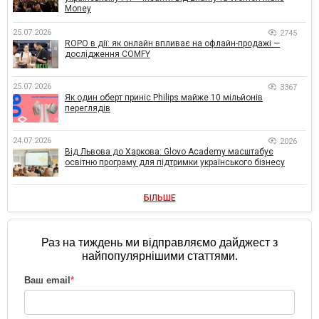
Money
25.07.2026
2745
ROPO в дії: як онлайн впливає на офлайн-продажі —
дослідження COMFY
25.07.2026
3367
Як один оберт приніс Philips майже 10 мільйонів
переглядів
24.07.2026
2026
Від Львова до Харкова: Glovo Academy масштабує
освітню програму для підтримки українського бізнесу
БІЛЬШЕ
Раз на тиждень ми відправляємо дайджест з
найпопулярнішими статтями.
Ваш email
*