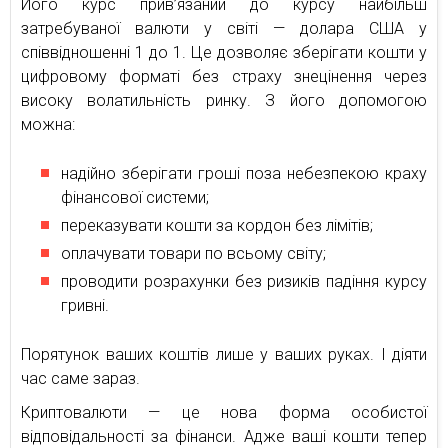
Його курс прив’язаний до курсу найбільш
затребуваної валюти у світі — долара США у
співвідношенні 1 до 1. Це дозволяє зберігати кошти у
цифровому форматі без страху знецінення через
високу волатильність ринку. З його допомогою
можна:
надійно зберігати гроші поза небезпекою краху
фінансової системи;
переказувати кошти за кордон без лімітів;
оплачувати товари по всьому світу;
проводити розрахунки без ризиків падіння курсу
гривні.
Порятунок ваших коштів лише у ваших руках. І діяти
час саме зараз.
Криптовалюти — це нова форма особистої
відповідальності за фінанси. Адже ваші кошти тепер