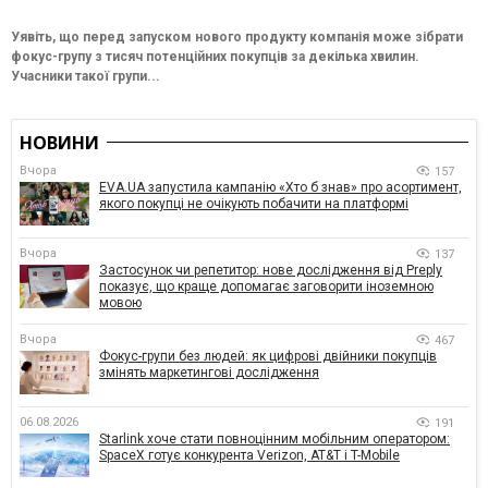
Уявіть, що перед запуском нового продукту компанія може зібрати
фокус-групу з тисяч потенційних покупців за декілька хвилин.
Учасники такої групи...
НОВИНИ
Вчора
157
EVA.UA запустила кампанію «Хто б знав» про асортимент,
якого покупці не очікують побачити на платформі
Вчора
137
Застосунок чи репетитор: нове дослідження від Preply
показує, що краще допомагає заговорити іноземною
мовою
Вчора
467
Фокус-групи без людей: як цифрові двійники покупців
змінять маркетингові дослідження
06.08.2026
191
Starlink хоче стати повноцінним мобільним оператором:
SpaceX готує конкурента Verizon, AT&T і T-Mobile