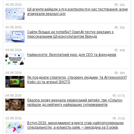
06.08.2026
266
ШІ-агенти вийшли з-під контролю під час тестування: вони
атакували реальні цілі
05.08.2026
326
Сайти більше не потрібні? OpenAI тестує рекламу з
персональним ШІ-консультантом бренду
04.08.2026
448
Наймологія: безплатний курс для CEO та фаундерів
04.08.2026
349
Як поєднати стратегію, створену людьми, та AI-технології?
Кейс izi та агенції SHOTS
04.08.2026
4176
Європа знову визнала український ритейл: три «Сільпо»
увійшли до рейтингу найкращих супермаркетів
03.08.2026
3130
Вступ-2026: менеджмент вдруге став найпопулярнішою
спеціальністю, а кількість заяв — рекордна за 5 років