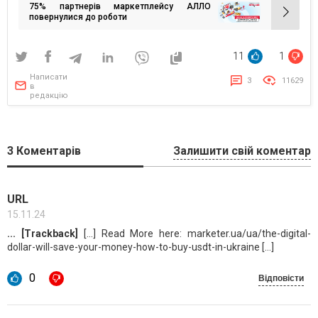
75% партнерів маркетплейсу АЛЛО
повернулися до роботи
11
1
Написати
3
11629
в
редакцію
3
Коментарів
Залишити свій коментар
URL
15.11.24
... [Trackback]
[...] Read More here: marketer.ua/ua/the-digital-
dollar-will-save-your-money-how-to-buy-usdt-in-ukraine [...]
0
Відповісти