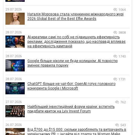
29.07.2026
1064
Наталія Морозова стала членкинею міжнародного журі
2026 Global Best of the Best Effie Awards
28.07.2026
3808
AI-креативи самі по собі не підвищують ефективність
реклами: дослідження показало, що насправді впливає
на ефективність кампаній
28.07.2026
1740
Google більше ніколи не буде колишнім: AI повністю
змінює правила пошуку
28.07.2026
1731
ChatGPT більше не чат-бот: OpenAI готує головного
конкурента Google і Microsoft
27.07.2026
762
Найбільший інвестиційний форум країни: встигніть
придбати квиток на Lviv Invest Forum
26.07.2026
543
Від $700 до $15 000: скільки заробляють та витрачають в
українському PR — інсайти від znamy та Women Make