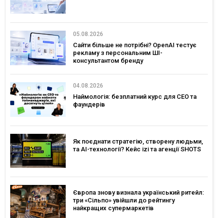
05.08.2026
Сайти більше не потрібні? OpenAI тестує
рекламу з персональним ШІ-
консультантом бренду
04.08.2026
Наймологія: безплатний курс для CEO та
фаундерів
Як поєднати стратегію, створену людьми,
та AI-технології? Кейс izi та агенції SHOTS
Європа знову визнала український ритейл:
три «Сільпо» увійшли до рейтингу
найкращих супермаркетів