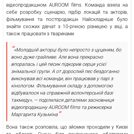
відеопродакшном AUROOM films. Команда взяла на
себе розробку сценарію, підбір локацій та акторів,
фільмування та постпродакшн. Найскладніше було
знайти схожих дівчат з 10-річною різницею у віці, а
також працювати з тваринами.
«Молодшій акторці було непросто з цуценям, бо
воно дуже грайливе. Але вона прекрасно
впоралась і цей песик підкорив серця усієї
знімальної групи. А от дорослий пес бездоганно
виконував всі команди, він працював у парі з
кінологом. Фільмування складу з допомогою
відбувалося на справжній волонтерській базі
такмеду», — поділилася деталями засновниця
відеопродакшну AUROOM films та режисерка
Маргарита Кузьміна
Вона також розповіла, що зйомки проходили у Києві