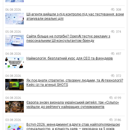
06.08.2026
308
ШІ-агенти вийшли з-під контролю під час тестування: вони
атакували реальні цілі
05.08.2026
374
Сайти більше не потрібні? OpenAI тестує рекламу з
персональним ШІ-консультантом бренду
04.08.2026
497
Наймологія: безплатний курс для CEO та фаундерів
04.08.2026
372
Як поєднати стратегію, створену людьми, та AI-технології?
Кейс izi та агенції SHOTS
04.08.2026
4199
Європа знову визнала український ритейл: три «Сільпо»
увійшли до рейтингу найкращих супермаркетів
03.08.2026
3186
Вступ-2026: менеджмент вдруге став найпопулярнішою
спеціальністю, а кількість заяв — рекордна за 5 років