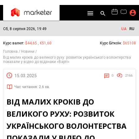
Сб, 8 серпня 2026, 19:49
UA
RU
Курс валют:
$44,65 , €51,60
Курс Біткоїн:
$65108
Головна
Новини
Від малих кроків до великого руху: розвиток українського волонтерства
показали у відео до відзнаки «Варті»
15.03.2025
0
2166
Час читання: 2.6 хв.
ВІД МАЛИХ КРОКІВ ДО
ВЕЛИКОГО РУХУ: РОЗВИТОК
УКРАЇНСЬКОГО ВОЛОНТЕРСТВА
ПОКАЗАЛИ У ВІДЕО ДО