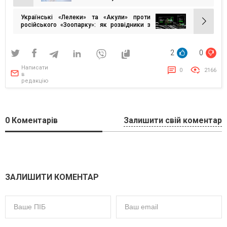
записів
Українські «Лелеки» та «Акули» проти
російського «Зоопарку»: як розвідники з
«Чорного лісу» викривають стратегічні цілі
противника
2
0
Написати
0
2166
в
редакцію
0
Коментарів
Залишити свій коментар
ЗАЛИШИТИ КОМЕНТАР