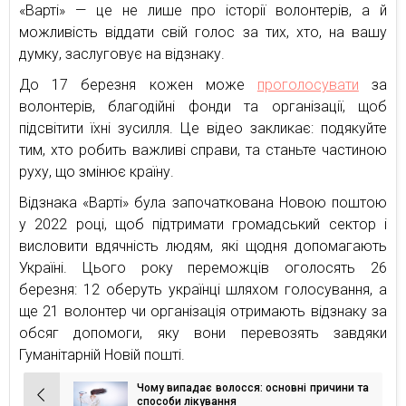
«Варті» — це не лише про історії волонтерів, а й
можливість віддати свій голос за тих, хто, на вашу
думку, заслуговує на відзнаку.
До 17 березня кожен може
проголосувати
за
волонтерів, благодійні фонди та організації, щоб
підсвітити їхні зусилля. Це відео закликає: подякуйте
тим, хто робить важливі справи, та станьте частиною
руху, що змінює країну.
Відзнака «Варті» була започаткована Новою поштою
у 2022 році, щоб підтримати громадський сектор і
висловити вдячність людям, які щодня допомагають
Україні. Цього року переможців оголосять 26
березня: 12 оберуть українці шляхом голосування, а
ще 21 волонтер чи організація отримають відзнаку за
обсяг допомоги, яку вони перевозять завдяки
Гуманітарній Новій пошті.
Чому випадає волосся: основні причини та
Навігація
способи лікування