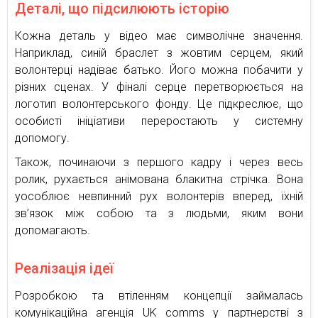
Деталі, що підсилюють історію
Кожна деталь у відео має символічне значення.
Наприклад, синій браслет з жовтим серцем, який
волонтерці надіває батько. Його можна побачити у
різних сценах. У фіналі серце перетворюється на
логотип волонтерського фонду. Це підкреслює, що
особисті ініціативи переростають у системну
допомогу.
Також, починаючи з першого кадру і через весь
ролик, рухається анімована блакитна стрічка. Вона
уособлює невпинний рух волонтерів вперед, їхній
зв’язок між собою та з людьми, яким вони
допомагають.
Реалізація ідеї
Розробкою та втіленням концепції займалась
комунікаційна агенція UK comms у партнерстві з