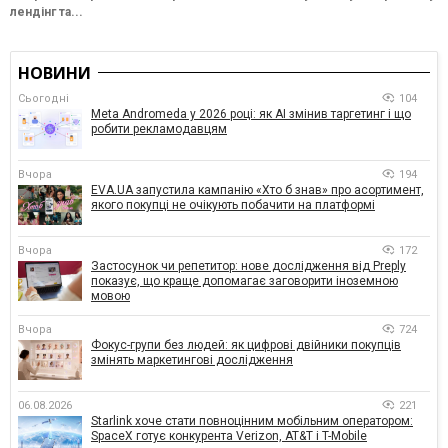
лендінг та...
НОВИНИ
Сьогодні
104
Meta Andromeda у 2026 році: як AI змінив таргетинг і що
робити рекламодавцям
Вчора
194
EVA.UA запустила кампанію «Хто б знав» про асортимент,
якого покупці не очікують побачити на платформі
Вчора
172
Застосунок чи репетитор: нове дослідження від Preply
показує, що краще допомагає заговорити іноземною
мовою
Вчора
724
Фокус-групи без людей: як цифрові двійники покупців
змінять маркетингові дослідження
06.08.2026
221
Starlink хоче стати повноцінним мобільним оператором:
SpaceX готує конкурента Verizon, AT&T і T-Mobile