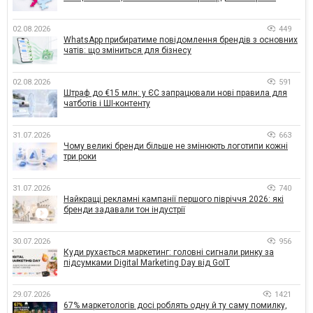
02.08.2026
449
WhatsApp прибиратиме повідомлення брендів з основних
чатів: що зміниться для бізнесу
02.08.2026
591
Штраф до €15 млн: у ЄС запрацювали нові правила для
чатботів і ШІ-контенту
31.07.2026
663
Чому великі бренди більше не змінюють логотипи кожні
три роки
31.07.2026
740
Найкращі рекламні кампанії першого півріччя 2026: які
бренди задавали тон індустрії
30.07.2026
956
Куди рухається маркетинг: головні сигнали ринку за
підсумками Digital Marketing Day від GoIT
29.07.2026
1421
67% маркетологів досі роблять одну й ту саму помилку,