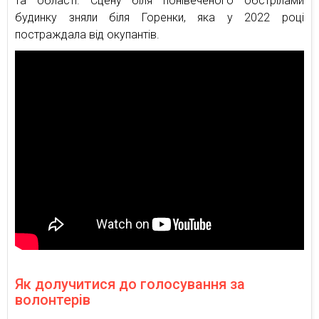
та області. Сцену біля понівеченого обстрілами
будинку зняли біля Горенки, яка у 2022 році
постраждала від окупантів.
Як долучитися до голосування за
волонтерів