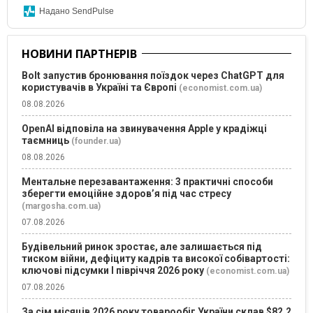
Надано SendPulse
НОВИНИ ПАРТНЕРІВ
Bolt запустив бронювання поїздок через ChatGPT для
користувачів в Україні та Європі
(economist.com.ua)
08.08.2026
OpenAI відповіла на звинувачення Apple у крадіжці
таємниць
(founder.ua)
08.08.2026
Ментальне перезавантаження: 3 практичні способи
зберегти емоційне здоров’я під час стресу
(margosha.com.ua)
07.08.2026
Будівельний ринок зростає, але залишається під
тиском війни, дефіциту кадрів та високої собівартості:
ключові підсумки І півріччя 2026 року
(economist.com.ua)
07.08.2026
За сім місяців 2026 року товарообіг України склав $82,2