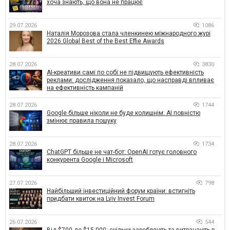
хоча знають, що вона не працює
29.07.2026
1086
Наталія Морозова стала членкинею міжнародного журі
2026 Global Best of the Best Effie Awards
28.07.2026
3830
AI-креативи самі по собі не підвищують ефективність
реклами: дослідження показало, що насправді впливає
на ефективність кампаній
28.07.2026
1744
Google більше ніколи не буде колишнім: AI повністю
змінює правила пошуку
28.07.2026
1734
ChatGPT більше не чат-бот: OpenAI готує головного
конкурента Google і Microsoft
27.07.2026
798
Найбільший інвестиційний форум країни: встигніть
придбати квиток на Lviv Invest Forum
26.07.2026
544
Від $700 до $15 000: скільки заробляють та витрачають в