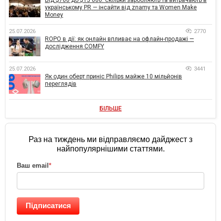
українському PR — інсайти від znamy та Women Make
Money
25.07.2026
2770
ROPO в дії: як онлайн впливає на офлайн-продажі —
дослідження COMFY
25.07.2026
3441
Як один оберт приніс Philips майже 10 мільйонів
переглядів
БІЛЬШЕ
Раз на тиждень ми відправляємо дайджест з
найпопулярнішими статтями.
Ваш email
*
Підписатися