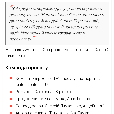
З 4 грудня створюємо для українців справжню
різдвяну магію. “Вартові Різдва” — це наша віра в
дива навіть у найскладніші часи. Переконаний,
що фільм об’єднає родини й нагадає про силу
надії. Український кінематограф живе й
перемагає!,
— підсумував Сo-продюсер стрічки Олексій
Лимаренко.
Команда проєкту:
Компанія-виробник: 1+1 media у партнерстві з
UnitedContentHUB.
Режисер: Олександр Кірієнко.
Продюсери: Тетяна Шуліка, Анна Гончар.
Co-продюсери: Олексій Лимаренко, Андрій Ногін.
Автори сценарію: Тетяна Шуліка, Тамара