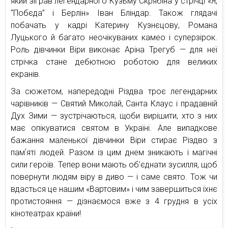
який зіграв легендарного Кузьму Скрябіна у стрічці «Я,
“Побєда” і Берлін» Іван Бліндар. Також глядачі
побачать у кадрі Катерину Кузнєцову, Романа
Луцького й багато неочікуваних камео і суперзірок.
Роль дівчинки Віри виконає Аріна Трегуб — для неї
стрічка стане дебютною роботою для великих
екранів.
За сюжетом, напередодні Різдва троє легендарних
чарівників — Святий Миколай, Санта Клаус і прадавній
Дух Зими — зустрічаються, щоби вирішити, хто з них
має опікуватися святом в Україні. Але випадкове
бажання маленької дівчинки Віри стирає Різдво з
памʼяті людей. Разом із цим днем зникають і магічні
сили героїв. Тепер вони мають об’єднати зусилля, щоб
повернути людям віру в диво — і саме свято. Тож чи
вдасться це нашим «Вартовим» і чим завершиться їхнє
протистояння — дізнаємося вже з 4 грудня в усіх
кінотеатрах країни!