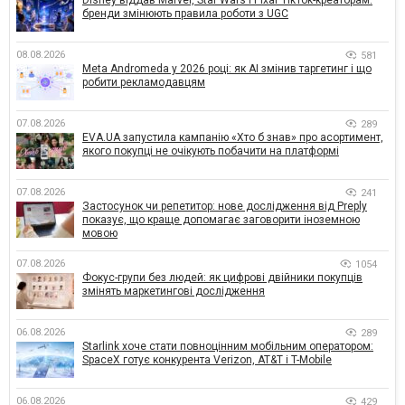
Disney віддав Marvel, Star Wars і Pixar TikTok-креаторам:
бренди змінюють правила роботи з UGC
08.08.2026
581
Meta Andromeda у 2026 році: як AI змінив таргетинг і що
робити рекламодавцям
07.08.2026
289
EVA.UA запустила кампанію «Хто б знав» про асортимент,
якого покупці не очікують побачити на платформі
07.08.2026
241
Застосунок чи репетитор: нове дослідження від Preply
показує, що краще допомагає заговорити іноземною
мовою
07.08.2026
1054
Фокус-групи без людей: як цифрові двійники покупців
змінять маркетингові дослідження
06.08.2026
289
Starlink хоче стати повноцінним мобільним оператором:
SpaceX готує конкурента Verizon, AT&T і T-Mobile
06.08.2026
429