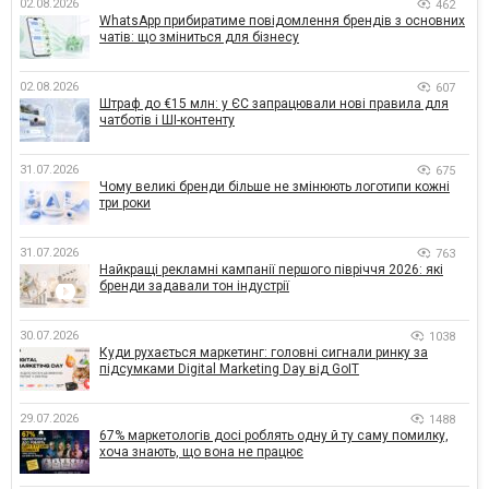
02.08.2026
462
WhatsApp прибиратиме повідомлення брендів з основних
чатів: що зміниться для бізнесу
02.08.2026
607
Штраф до €15 млн: у ЄС запрацювали нові правила для
чатботів і ШІ-контенту
31.07.2026
675
Чому великі бренди більше не змінюють логотипи кожні
три роки
31.07.2026
763
Найкращі рекламні кампанії першого півріччя 2026: які
бренди задавали тон індустрії
30.07.2026
1038
Куди рухається маркетинг: головні сигнали ринку за
підсумками Digital Marketing Day від GoIT
29.07.2026
1488
67% маркетологів досі роблять одну й ту саму помилку,
хоча знають, що вона не працює