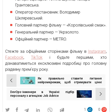
Грантовська.
Оператор-постановник: Володимир
Шкляревський.
Головний партнер фільму — «Королівський смак».
Генеральний партнер — Укрзолото.
Офіційний партнер — METRO.
Стежте за офіційними сторінками фільму в
Instagram
,
Facebook
,
TikTok
і будьте першими, хто
дізнаватиметься ексклюзивні подробиці про головну
різдвяну премʼєру року.
Як правильно ставити питання
Навігація
нейромережам, щоб отримувати цінні
відповіді
записів
DevOps-інженери в Україні: підбір
персоналу з агенцією Job Advice
1
0