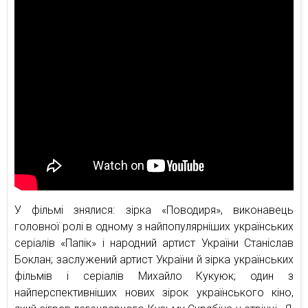
У фільмі знялися: зірка «Поводиря», виконавець
головної ролі в одному з найпопулярніших українських
серіалів «Папік» і народний артист України Станіслав
Боклан; заслужений артист України й зірка українських
фільмів і серіалів Михайло Кукуюк; один з
найперспективніших нових зірок українського кіно,