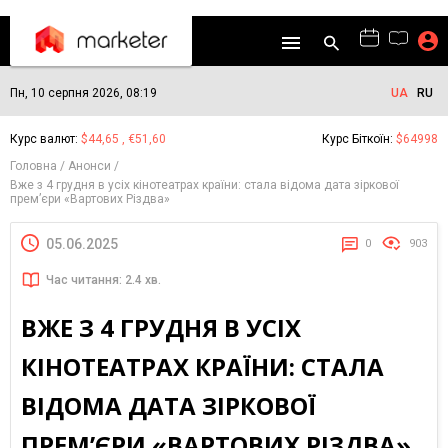
Пн, 10 серпня 2026, 08:19
UA
RU
Курс валют:
$44,65 , €51,60
Курс Біткоїн:
$64998
Головна
Анонси
Вже з 4 грудня в усіх кінотеатрах країни: стала відома дата зіркової
премʼєри «Вартових Різдва»
05.06.2025
0
903
Час читання: 2.4 хв.
ВЖЕ З 4 ГРУДНЯ В УСІХ
КІНОТЕАТРАХ КРАЇНИ: СТАЛА
ВІДОМА ДАТА ЗІРКОВОЇ
ПРЕМʼЄРИ «ВАРТОВИХ РІЗДВА»