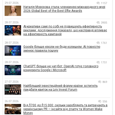
29.07.2026
1157
Наталія Морозова стала членкинею міжнародного журі
2026 Global Best of the Best Effie Awards
28.07.2026
3905
AI-креативи самі по собі не підвищують ефективність
реклами: дослідження показало, що насправді впливає
на ефективність кампаній
28.07.2026
1761
Google більше ніколи не буде колишнім: AI повністю
змінює правила пошуку
28.07.2026
1751
ChatGPT більше не чат-бот: OpenAI готує головного
конкурента Google і Microsoft
27.07.2026
869
Найбільший інвестиційний форум країни: встигніть
придбати квиток на Lviv Invest Forum
26.07.2026
556
Від $700 до $15 000: скільки заробляють та витрачають в
українському PR — інсайти від znamy та Women Make
Money