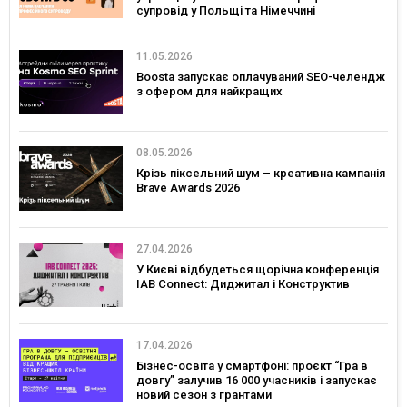
супровід у Польщі та Німеччині
11.05.2026
Boosta запускає оплачуваний SEO-челендж
з офером для найкращих
08.05.2026
Крізь піксельний шум – креативна кампанія
Brave Awards 2026
27.04.2026
У Києві відбудеться щорічна конференція
IAB Connect: Диджитал і Конструктив
17.04.2026
Бізнес-освіта у смартфоні: проєкт “Гра в
довгу” залучив 16 000 учасників і запускає
новий сезон з грантами