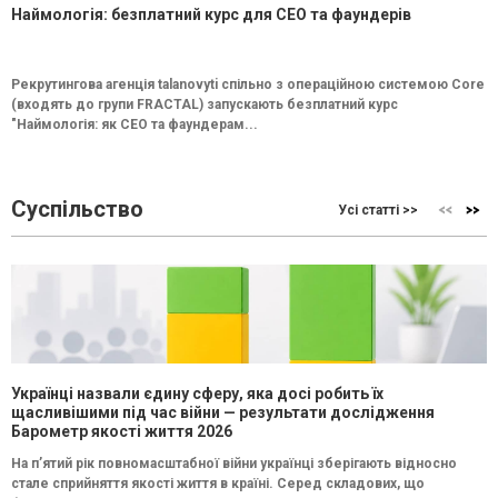
Наймологія: безплатний курс для CEO та фаундерів
Рекрутингова агенція talanovyti спільно з операційною системою Core
(входять до групи FRACTAL) запускають безплатний курс
"Наймологія: як СEO та фаундерам...
Суспільство
Усі статті >>
Українці назвали єдину сферу, яка досі робить їх
щасливішими під час війни — результати дослідження
Барометр якості життя 2026
На п’ятий рік повномасштабної війни українці зберігають відносно
стале сприйняття якості життя в країні. Серед складових, що