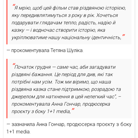
Я мрію, щоб цей фільм став різдвяною історією,
яку передивлятимуться з року в рік. Хочеться
подарувати глядачам тепло, радість, надію й
казку — і водночас створити історію, яка
укріплюватиме нашу національну ідентичність,
— прокоментувала Тетяна Шуліка.
Початок грудня — саме час, аби загадувати
різдвяні бажання. Це період для див, які так
потрібні нам усім. Тож ми віримо, що наша
різдвяна казка стане підтримкою, розрадою та
джерелом для натхнення в цей нелегкий час”, –
прокоментувала Анна Гончар, продюсерка
проєкту з боку 1+1 media,
— зазначила Анна Гончар, продюсерка проєкту з боку
1+1 media.