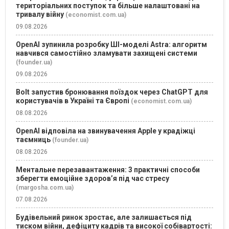
територіальних поступок та більше налаштовані на
тривалу війну
(economist.com.ua)
09.08.2026
OpenAI зупинила розробку ШІ-моделі Astra: алгоритм
навчився самостійно зламувати захищені системи
(founder.ua)
09.08.2026
Bolt запустив бронювання поїздок через ChatGPT для
користувачів в Україні та Європі
(economist.com.ua)
08.08.2026
OpenAI відповіла на звинувачення Apple у крадіжці
таємниць
(founder.ua)
08.08.2026
Ментальне перезавантаження: 3 практичні способи
зберегти емоційне здоров’я під час стресу
(margosha.com.ua)
07.08.2026
Будівельний ринок зростає, але залишається під
тиском війни, дефіциту кадрів та високої собівартості: