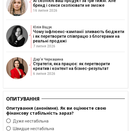
AI скопіює ваш продукт за три тижні. Але
бренд і сенси скопіювати не зможе
16 липня 2026
Юлія Віщук
Чому інфлюенс-кампанії зливають бюджети
і як перетворити співпрацю з блогерами на
реальні продажі
7 липня 2026
Дарʼя Черкашина
Стратегія, яка працює: як перетворити
креатив і контент на бізнес-результат
6 липня 2026
ОПИТУВАННЯ
Опитування (анонімне). Як ви оцінюєте свою
фінансову стабільність зараз?
Дуже нестабільна
Швидше нестабільна