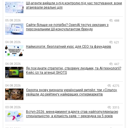
ШІ-агенти вийшли з-під контролю під час тестування: вони
атакували реальні цілі
05.08.2026
488
Сайти більше не потрібні? OpenAI тестує рекламу з
персональним ШІ-консультантом бренду
04.08.2026
621
Наймологія: безплатний курс для CEO та фаундерів
04.08.2026
447
Як поєднати стратегію, створену людьми, та AI-технології?
Кейс izi та агенції SHOTS
04.08.2026
4275
Європа знову визнала український ритейл: три «Сільпо»
увійшли до рейтингу найкращих супермаркетів
03.08.2026
3315
Вступ-2026: менеджмент вдруге став найпопулярнішою
спеціальністю, а кількість заяв — рекордна за 5 років