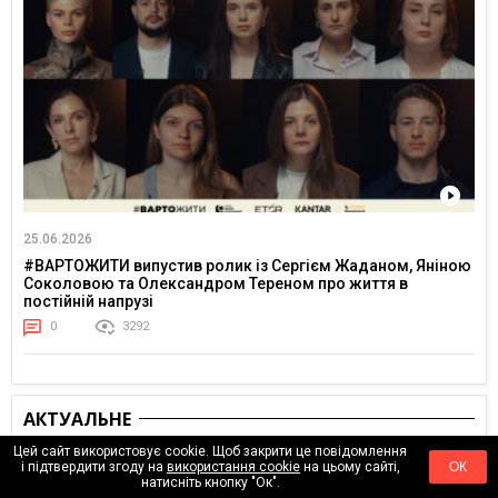
25.06.2026
#ВАРТОЖИТИ випустив ролик із Сергієм Жаданом, Яніною
Соколовою та Олександром Тереном про життя в
постійній напрузі
0
3292
АКТУАЛЬНЕ
Цей сайт використовує cookie. Щоб закрити це повідомлення
і підтвердити згоду на
використання cookie
на цьому сайті,
ОК
натисніть кнопку "Ок".