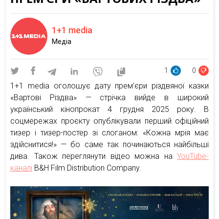
1+1 media
Медіа
1
0
1+1 media оголошує дату прем’єри різдвяної казки
«Вартові Різдва» — стрічка вийде в широкий
український кінопрокат 4 грудня 2025 року. В
соцмережах проєкту опублікували перший офіційний
тизер і тизер-постер зі слоганом: «Кожна мрія має
здійснитися!» — бо саме так починаються найбільші
дива. Також переглянути відео можна на
YouTube-
каналі
B&H Film Distribution Company.