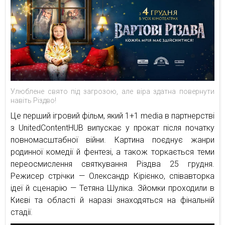
Улюблене свято під загрозою, але віра здатна повернути
навіть Різдво!
Це перший ігровий фільм, який 1+1 media в партнерстві
з UnitedContentHUB випускає у прокат після початку
повномасштабної війни. Картина поєднує жанри
родинної комедії й фентезі, а також торкається теми
переосмислення святкування Різдва 25 грудня.
Режисер стрічки — Олександр Кірієнко, співавторка
ідеї й сценарію — Тетяна Шуліка. Зйомки проходили в
Києві та області й наразі знаходяться на фінальній
стадії.