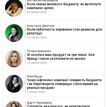
Костянтин Мельников
Коли немає великого бюджету: як витягнути
кампанію ідеєю
23 липня 2026
Анастасія Джогола
Коли публічність керівника стає ризиком для
репутації
16 липня 2026
Тетяна Грищенко
AI скопіює ваш продукт за три тижні. Але
бренд і сенси скопіювати не зможе
16 липня 2026
Юлія Віщук
Чому інфлюенс-кампанії зливають бюджети
і як перетворити співпрацю з блогерами на
реальні продажі
7 липня 2026
Дарʼя Черкашина
Стратегія, яка працює: як перетворити