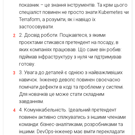
показник – це знання інструментів. Та крім цього
спеціаліст повинен не просто знати Kubernetes чи
Terraform, а розуміти, як і навіщо їх
застосовувати.
Досвід роботи. Поцікавтеся, з якими
проєктами стикався претендент на посаду, в
яких компаніях працював. Що саме він робив:
підіймав інфраструктуру з нуля чи підтримував
готову.
Увага до деталей є однією з найважливіших
навичок. Інженер девопс повинен своєчасно
помічати дефекти в коді та проблеми у системі.
Для новачків це може стати складним
завданням.
Комунікабельність. Ідеальний претендент
повинен активно спілкуватись з іншими членами
команди: бізнес-аналітиками, розробниками та
іншими. DevOps-інженер має вміти перекладати