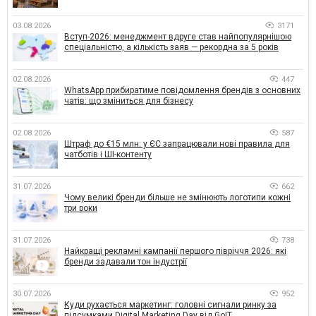
03.08.2026
3171
Вступ-2026: менеджмент вдруге став найпопулярнішою
спеціальністю, а кількість заяв — рекордна за 5 років
02.08.2026
447
WhatsApp прибиратиме повідомлення брендів з основних
чатів: що зміниться для бізнесу
02.08.2026
587
Штраф до €15 млн: у ЄС запрацювали нові правила для
чатботів і ШІ-контенту
31.07.2026
662
Чому великі бренди більше не змінюють логотипи кожні
три роки
31.07.2026
738
Найкращі рекламні кампанії першого півріччя 2026: які
бренди задавали тон індустрії
30.07.2026
952
Куди рухається маркетинг: головні сигнали ринку за
підсумками Digital Marketing Day від GoIT