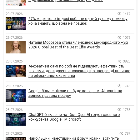
29.07.2026
1417
67% маркетологів досі роблять одну й ту саму помилку,
хоча знають, що вона не працює
29.07.2026
1079
Наталія Морозова стала членкинею міжнародного журі
2026 Global Best of the Best Effie Awards
28.07.2026
3823
AI-креативи самі по собі не підвищують ефективність
реклами: дослідження показало, що насправді впливає
на ефективність кампаній
28.07.2026
1743
Google більше ніколи не буде колишнім: AI повністю
змінює правила пошуку
28.07.2026
1733
ChatGPT більше не чат-бот: OpenAI готує головного
конкурента Google і Microsoft
27.07.2026
787
Найбільший інвестиційний форум країни: встигніть