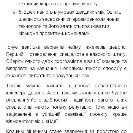
технічний жаргон на зрозумілу мову.
Ефективність в умовах швидких змін. Оцініть
швидкість засвоєння співрозмовником нових
технологій та його здатність працювати з
кількома проєктами, командами.
Існує декілька варіантів найму інженерів девопс.
Перший – становлення спеціаліста з власного штату.
Оберіть одного-двох програмістів з вашої команди та
відправте на навчання. Недоліком такого способу є
фінансові витрати та бракування часу.
Також можна найняти в проєкт позаштатного
інженера девопс. Але в такому випадку ви не будете
впевнені у його здібностях і надійності. Багато таких
спеціалістів мають погану репутацію. Тож, якщо ви
зацікавлені в успішній реалізації проєкту, краще
відмовитися від цієї ідеї.
Кращим рішенням стане звернення за послугою до