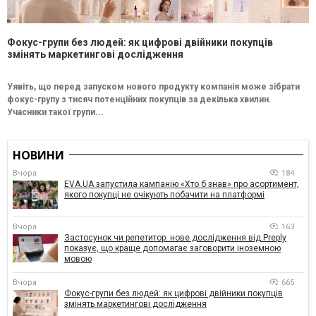
Фокус-групи без людей: як цифрові двійники покупців
змінять маркетингові дослідження
Уявіть, що перед запуском нового продукту компанія може зібрати
фокус-групу з тисяч потенційних покупців за декілька хвилин.
Учасники такої групи...
НОВИНИ
Вчора
184
EVA.UA запустила кампанію «Хто б знав» про асортимент,
якого покупці не очікують побачити на платформі
Вчора
163
Застосунок чи репетитор: нове дослідження від Preply
показує, що краще допомагає заговорити іноземною
мовою
Вчора
665
Фокус-групи без людей: як цифрові двійники покупців
змінять маркетингові дослідження