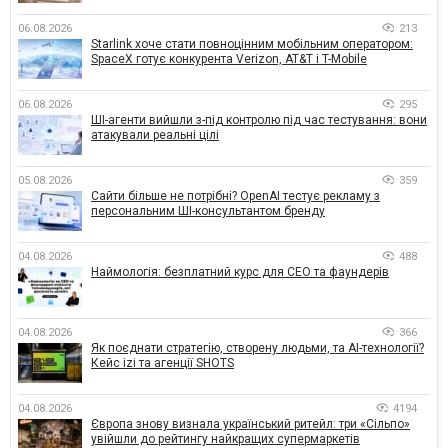
06.08.2026
213
Starlink хоче стати повноцінним мобільним оператором:
SpaceX готує конкурента Verizon, AT&T і T-Mobile
06.08.2026
295
ШІ-агенти вийшли з-під контролю під час тестування: вони
атакували реальні цілі
05.08.2026
359
Сайти більше не потрібні? OpenAI тестує рекламу з
персональним ШІ-консультантом бренду
04.08.2026
488
Наймологія: безплатний курс для CEO та фаундерів
04.08.2026
366
Як поєднати стратегію, створену людьми, та AI-технології?
Кейс izi та агенції SHOTS
04.08.2026
4194
Європа знову визнала український ритейл: три «Сільпо»
увійшли до рейтингу найкращих супермаркетів