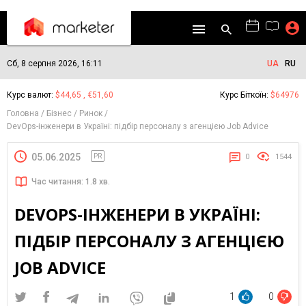
Сб, 8 серпня 2026, 16:11
UA
RU
Курс валют:
$44,65 , €51,60
Курс Біткоїн:
$64976
Головна
Бізнес
Ринок
DevOps-інженери в Україні: підбір персоналу з агенцією Job Advice
05.06.2025
PR
0
1544
Час читання: 1.8 хв.
DEVOPS-ІНЖЕНЕРИ В УКРАЇНІ:
ПІДБІР ПЕРСОНАЛУ З АГЕНЦІЄЮ
JOB ADVICE
1
0