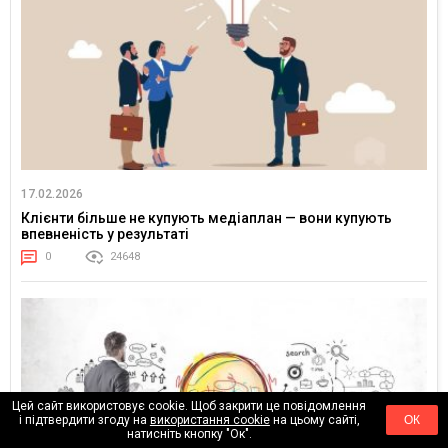
17.02.2026
Клієнти більше не купують медіаплан — вони купують
впевненість у результаті
0
24648
Цей сайт використовує cookie. Щоб закрити це повідомлення
і підтвердити згоду на
використання cookie
на цьому сайті,
ОК
натисніть кнопку "Ок".