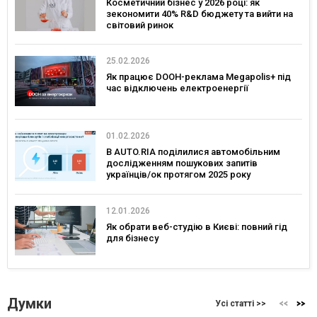
Косметичний бізнес у 2026 році: як
зекономити 40% R&D бюджету та вийти на
світовий ринок
25.02.2026
Як працює DOOH-реклама Megapolis+ під
час відключень електроенергії
01.02.2026
В AUTO.RIA поділилися автомобільним
дослідженням пошукових запитів
українців/ок протягом 2025 року
12.01.2026
Як обрати веб-студію в Києві: повний гід
для бізнесу
Думки
Усі статті >>