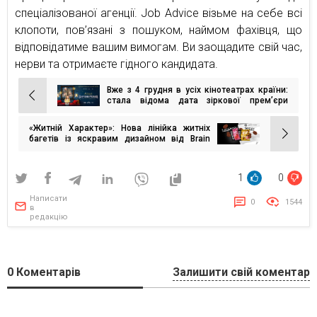
спеціалізованої агенції. Job Advice візьме на себе всі
клопоти, пов’язані з пошуком, наймом фахівця, що
відповідатиме вашим вимогам. Ви заощадите свій час,
нерви та отримаєте гідного кандидата.
Вже з 4 грудня в усіх кінотеатрах країни:
Навігація
стала відома дата зіркової премʼєри
«Вартових Різдва»
записів
«Житній Характер»: Нова лінійка житніх
багетів із яскравим дизайном від Brain
Tank
1
0
Написати
0
1544
в
редакцію
0
Коментарів
Залишити свій коментар