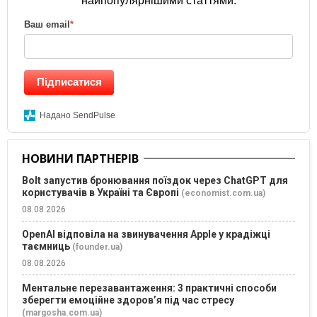
найпопулярнішими статтями.
Ваш email
*
Підписатися
Надано SendPulse
НОВИНИ ПАРТНЕРІВ
Bolt запустив бронювання поїздок через ChatGPT для
користувачів в Україні та Європі
(economist.com.ua)
08.08.2026
OpenAI відповіла на звинувачення Apple у крадіжці
таємниць
(founder.ua)
08.08.2026
Ментальне перезавантаження: 3 практичні способи
зберегти емоційне здоров’я під час стресу
(margosha.com.ua)