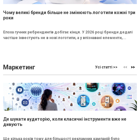
Чому великі бренди більше не змінюють логотипи кожні три
роки
Епоха гучних ребрендингів добігає кінця. У 2026 році бренди дедалі
частіше інвестують не в нові логотипи, а у впізнавані елементи,...
Маркетинг
Усі статті >>
Де шукати аудиторію, коли класичні інструменти вже не
дивують
Ще кілька років тому для більшості рекламних кампаній було