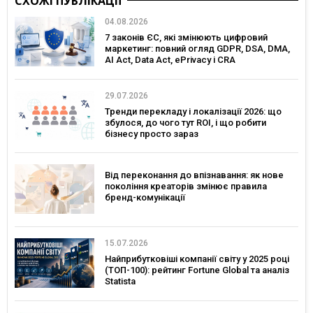
СХОЖІ ПУБЛІКАЦІЇ
04.08.2026
7 законів ЄС, які змінюють цифровий
маркетинг: повний огляд GDPR, DSA, DMA,
AI Act, Data Act, ePrivacy і CRA
29.07.2026
Тренди перекладу і локалізації 2026: що
збулося, до чого тут ROI, і що робити
бізнесу просто зараз
Від переконання до впізнавання: як нове
покоління креаторів змінює правила
бренд-комунікації
15.07.2026
Найприбутковіші компанії світу у 2025 році
(ТОП-100): рейтинг Fortune Global та аналіз
Statista