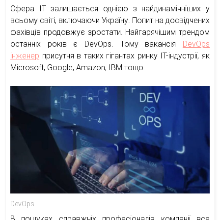
Сфера IT залишається однією з найдинамічніших у
всьому світі, включаючи Україну. Попит на досвідчених
фахівців продовжує зростати. Найгарячішим трендом
останніх років є DevOps. Тому вакансія
DevOps
інженер
присутня в таких гігантах ринку IT-індустрії, як
Microsoft, Google, Amazon, IBM тощо.
DevOps
В пошуках справжніх професіоналів компанії все