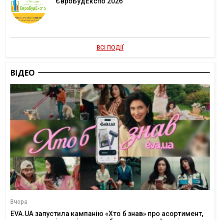
ЄвроБудЕкспо 2026
ВСІ ПОДІЇ
ВІДЕО
Вчора
EVA.UA запустила кампанію «Хто б знав» про асортимент,