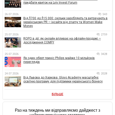
придбати квиток на Lviv Invest Forum
26.07.2026
543
Від $700 до $15 000: скільки заробляють та витрачають в
українському PR — інсайти від znamy та Women Make
Money
25.07.2026
2759
ROPO в дії: як онлайн впливає на офлайн-продажі —
дослідження COMFY
25.07.2026
3428
Як один оберт приніс Philips майже 10 мільйонів
переглядів
24.07.2026
2028
Від Львова до Харкова: Glovo Academy масштабує
освітню програму для підтримки українського бізнесу
БІЛЬШЕ
Раз на тиждень ми відправляємо дайджест з