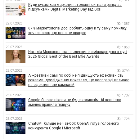
921
Куди рухається маркетинг: головні сигнали ринку за
підсумками Digital Marketing Day від GoIT
29.07.2026
1387
67% маркетологів досі роблять одну й ту саму помилку,
хоча знають, що вона не працює
29.07.2026
1050
Наталія Морозова стала членкинею міжнародного журі
2026 Global Best of the Best Effie Awards
28.07.2026
3799
AI-креативи самі по собі не підвищують ефективність
реклами: дослідження показало, що насправді впливає
на ефективність кампаній
28.07.2026
1737
Google більше ніколи не буде колишнім: AI повністю
змінює правила пошуку
28.07.2026
1728
ChatGPT більше не чат-бот: OpenAI готує головного
конкурента Google і Microsoft