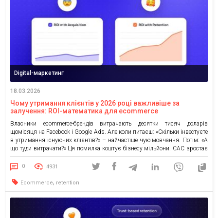
Digital-маркетинг
18.03.2026
Чому утримання клієнтів у 2026 році важливіше за
залучення: ROI-математика для ecommerce
Власники ecommerce-брендів витрачають десятки тисяч доларів
щомісяця на Facebook і Google Ads. Але коли питаєш: «Скільки інвестуєте
в утримання існуючих клієнтів?» – найчастіше чую мовчання. Потім: «А
що туди витрачати?» Ця помилка коштує бізнесу мільйони. CAC зростає
на сотні відсотків, а lifetime value клієнта залишається на місці. У 2026
році ця різниця між acquisition і […]
0
4931
,
Ecommerce
retention