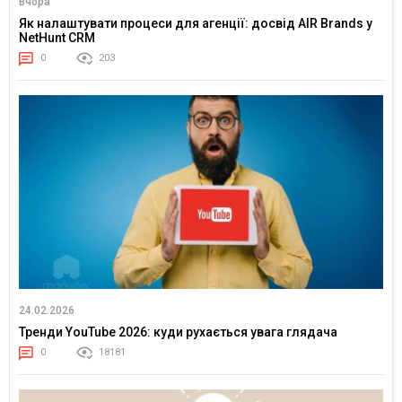
Вчора
Як налаштувати процеси для агенції: досвід AIR Brands у
NetHunt CRM
0
203
24.02.2026
Тренди YouTube 2026: куди рухається увага глядача
0
18181