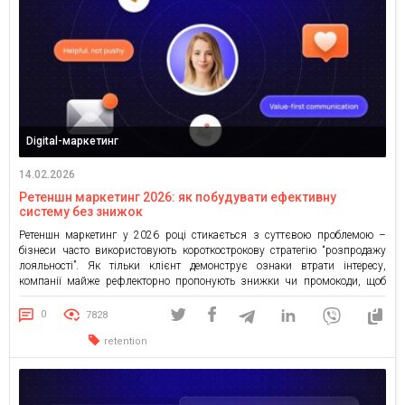
Digital-маркетинг
14.02.2026
Ретеншн маркетинг 2026: як побудувати ефективну
систему без знижок
Ретеншн маркетинг у 2026 році стикається з суттєвою проблемою –
бізнеси часто використовують короткострокову стратегію “розпродажу
лояльності”. Як тільки клієнт демонструє ознаки втрати інтересу,
компанії майже рефлекторно пропонують знижки чи промокоди, щоб
повернути його у вир споживання. Подібна схема справді забезпечує
миттєвий результат: клієнт може повернутися та здійснити ще одну
0
7828
покупку, але такі стимули працюють […]
retention