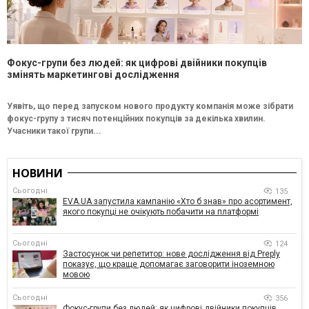
Фокус-групи без людей: як цифрові двійники покупців
змінять маркетингові дослідження
Уявіть, що перед запуском нового продукту компанія може зібрати
фокус-групу з тисяч потенційних покупців за декілька хвилин.
Учасники такої групи...
НОВИНИ
Сьогодні
135
EVA.UA запустила кампанію «Хто б знав» про асортимент,
якого покупці не очікують побачити на платформі
Сьогодні
124
Застосунок чи репетитор: нове дослідження від Preply
показує, що краще допомагає заговорити іноземною
мовою
Сьогодні
356
Фокус-групи без людей: як цифрові двійники покупців