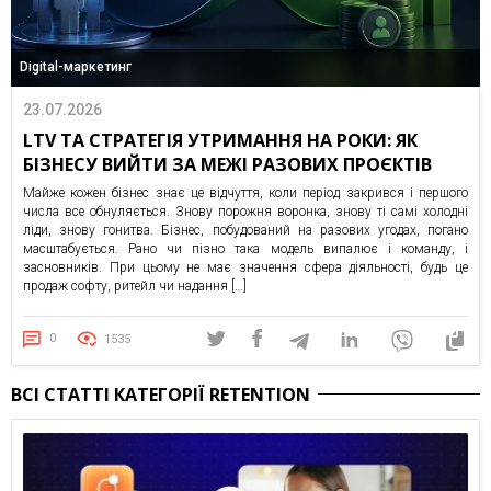
Digital-маркетинг
23.07.2026
LTV ТА СТРАТЕГІЯ УТРИМАННЯ НА РОКИ: ЯК
БІЗНЕСУ ВИЙТИ ЗА МЕЖІ РАЗОВИХ ПРОЄКТІВ
Майже кожен бізнес знає це відчуття, коли період закрився і першого
числа все обнуляється. Знову порожня воронка, знову ті самі холодні
ліди, знову гонитва. Бізнес, побудований на разових угодах, погано
масштабується. Рано чи пізно така модель випалює і команду, і
засновників. При цьому не має значення сфера діяльності, будь це
продаж софту, ритейл чи надання […]
0
1535
ВСІ СТАТТІ КАТЕГОРІЇ RETENTION