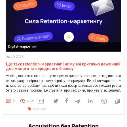
Digital-маркетинг
24.10.2025
Що таке retention-маркетинг і чому він критично важливий
для малого та середнього бізнесу
Уявіть, що кожен клієнт – це не просто цифра у звітності, а людина, яка
одного разу повірила вашому сервісу чи продукту. Retention-маркетинг –
це мистецтво зробити так, щоб ці люди повертались до вас не один раз, а
багато сезонів поспіль. Це стратегія про стосунки, про увагу до деталей,
про відчуття, що клієнт – не випадковість, […]
0
4092
PR
retention