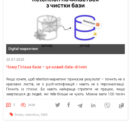
Digital-маркетинг
25.07.2025
Чому Гігієна бази – це новий data-driven
Якщо хочете, щоб retention-маркетинг приносив результат – почніть не з
красивих листів, не з push-нотифікацій і навіть не з персоналізації.
Почніть із гігієни. Бо навіть найкраща стратегія не працює, якщо
звертаєшся до людей, які тебе більше не чують. Можна мати 100 тисяч
контактів у базі. Але якщо ваші листи відкриває лише 2% з них – […]
0
3438
,
,
Email
retention
SMS