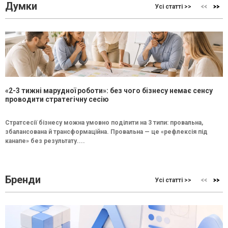
Думки
Усі статті >>
«2-3 тижні марудної роботи»: без чого бізнесу немає сенсу
проводити стратегічну сесію
Стратсесії бізнесу можна умовно поділити на 3 типи: провальна,
збалансована й трансформаційна. Провальна — це «рефлексія під
канапе» без результату....
Бренди
Усі статті >>