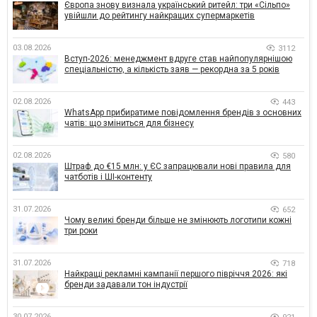
Європа знову визнала український ритейл: три «Сільпо»
увійшли до рейтингу найкращих супермаркетів
03.08.2026
3112
Вступ-2026: менеджмент вдруге став найпопулярнішою
спеціальністю, а кількість заяв — рекордна за 5 років
02.08.2026
443
WhatsApp прибиратиме повідомлення брендів з основних
чатів: що зміниться для бізнесу
02.08.2026
580
Штраф до €15 млн: у ЄС запрацювали нові правила для
чатботів і ШІ-контенту
31.07.2026
652
Чому великі бренди більше не змінюють логотипи кожні
три роки
31.07.2026
718
Найкращі рекламні кампанії першого півріччя 2026: які
бренди задавали тон індустрії
30.07.2026