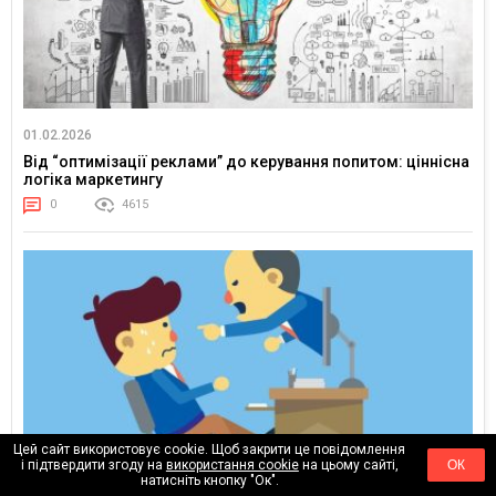
01.02.2026
Від “оптимізації реклами” до керування попитом: ціннісна
логіка маркетингу
0
4615
Цей сайт використовує cookie. Щоб закрити це повідомлення
і підтвердити згоду на
використання cookie
на цьому сайті,
ОК
натисніть кнопку "Ок".