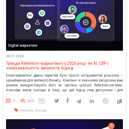
Digital-маркетинг
08.01.2026
Тренди Retention-маркетингу у 2026 році: як AI, CDP і
омніканальність змінюють підхід
Email-маркетинг давно перестав бути просто інструментом розсилок –
щонайменше для великого бізнесу. Компанії зі значними ресурсами вже
роками використовують його як частину цілісної Retention-системи.
Ключова зміна сьогодні в тому, що цей підхід став доступним і для
малого та середнього бізнесу: завдяки автоматизаціям і готовим
рішенням Email дедалі частіше стає елементом повноцінної Retention-
0
8232
PR
екосистеми, де рішення приймаються […]
,
retention
Тренди