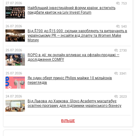
27.07.2026
753
Найбільший інвестиційний форум країни: встигніть
придбати квиток на Lviv Invest Forum
26.07.2026
540
Від $700 до $15 000: скільки заробляють та витрачають в
українському PR — інсайти від znamy та Women Make
Money
25.07.2026
2730
ROPO в дії: як онлайн впливає на офлайн-продажі —
дослідження COMFY
25.07.2026
3341
Як один оберт приніс Philips майже 10 мільйонів
переглядів
24.07.2026
2023
Від Львова до Харкова: Glovo Academy масштабує
освітню програму для підтримки українського бізнесу
БІЛЬШЕ