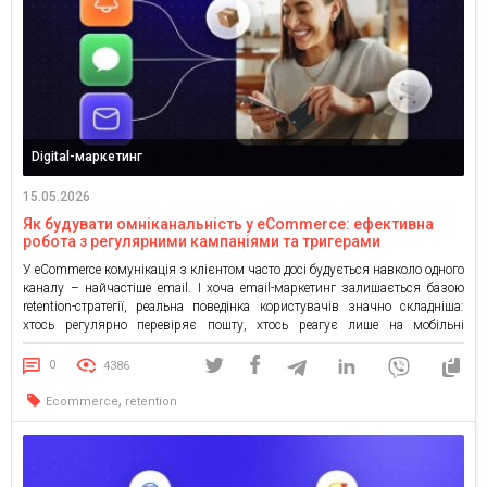
Digital-маркетинг
15.05.2026
Як будувати омніканальність у eCommerce: ефективна
робота з регулярними кампаніями та тригерами
У eCommerce комунікація з клієнтом часто досі будується навколо одного
каналу – найчастіше email. І хоча email-маркетинг залишається базою
retention-стратегії, реальна поведінка користувачів значно складніша:
хтось регулярно перевіряє пошту, хтось реагує лише на мобільні
повідомлення, а хтось взагалі “випадає” з комунікації через
перевантажений inbox. Тут і з’являється потреба в омніканальності. Але
0
4386
важливо розуміти: омніканальність – […]
,
Ecommerce
retention