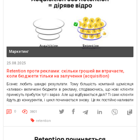
Маркетинг
25.08.2025
Retention проти реклами: скільки грошей ви втрачаєте,
коли бюджети тільки на залучення (acquisition)
Бізнес любить швидкі результати. Тому більшість компаній щомісяця
«зливає» величезні бюджети в рекламу, сподіваючись, що нові клієнти
принесуть прибуток тут і зараз. Але що відбувається далі? Ті самі клієнти
йдуть до конкурентів, і цикл починається знову. Це як постійно наливати
воду в діряве відро: ви витрачаєте гроші, але результат швидко зникає.
Retention-маркетинг працює інакше. Він […]
0
3801
retention