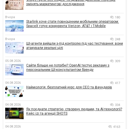
змінять маркетингові дослідження
Вчора
180
Starlink хоче стати повноцінним мобільним оператором:
SpaceX готує конкурента Verizon, AT&T і T-Mobile
Вчора
248
ШІ-агенти вийшли з-під контролю під час тестування: вони
атакували реальні цілі
05.08.2026
309
Сайти більше не потрібні? OpenAI тестує рекламу з
персональним ШІ-консультантом бренду
04.08.2026
417
Наймологія: безплатний курс для CEO та фаундерів
04.08.2026
334
Як поєднати стратегію, створену людьми, та AI-технології?
Кейс izi та агенції SHOTS
04.08.2026
4163