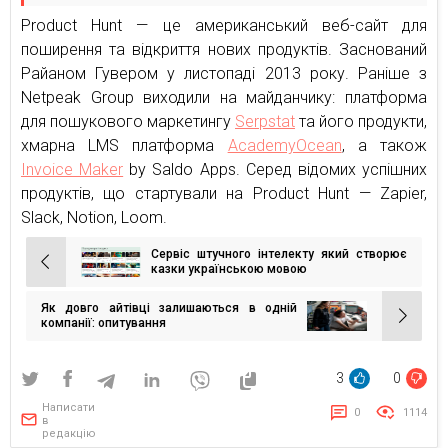
Product Hunt — це американський веб-сайт для
поширення та відкриття нових продуктів. Заснований
Райаном Гувером у листопаді 2013 року. Раніше з
Netpeak Group виходили на майданчику: платформа
для пошукового маркетингу
Serpstat
та його продукти,
хмарна LMS платформа
AcademyOcean
, а також
Invoice Maker
by Saldo Apps. Серед відомих успішних
продуктів, що стартували на Product Hunt — Zapier,
Slack, Notion, Loom.
Сервіс штучного інтелекту який створює
Навігація
казки українською мовою
записів
Як довго айтівці залишаються в одній
компанії: опитування
3
0
Написати
0
1114
в
редакцію