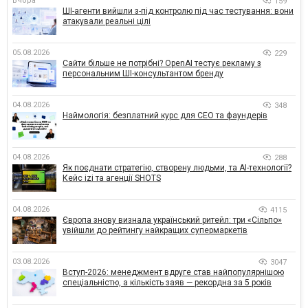
Вчора
159
ШІ-агенти вийшли з-під контролю під час тестування: вони
атакували реальні цілі
05.08.2026
229
Сайти більше не потрібні? OpenAI тестує рекламу з
персональним ШІ-консультантом бренду
04.08.2026
348
Наймологія: безплатний курс для CEO та фаундерів
04.08.2026
288
Як поєднати стратегію, створену людьми, та AI-технології?
Кейс izi та агенції SHOTS
04.08.2026
4115
Європа знову визнала український ритейл: три «Сільпо»
увійшли до рейтингу найкращих супермаркетів
03.08.2026
3047
Вступ-2026: менеджмент вдруге став найпопулярнішою
спеціальністю, а кількість заяв — рекордна за 5 років