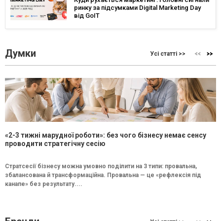
ринку за підсумками Digital Marketing Day
від GoIT
Думки
Усі статті >>
«2-3 тижні марудної роботи»: без чого бізнесу немає сенсу
проводити стратегічну сесію
Стратсесії бізнесу можна умовно поділити на 3 типи: провальна,
збалансована й трансформаційна. Провальна — це «рефлексія під
канапе» без результату....