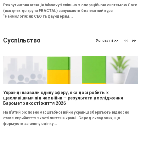
Рекрутингова агенція talanovyti спільно з операційною системою Core
(входять до групи FRACTAL) запускають безплатний курс
"Наймологія: як СEO та фаундерам...
Суспільство
Усі статті >>
Українці назвали єдину сферу, яка досі робить їх
щасливішими під час війни — результати дослідження
Барометр якості життя 2026
На п’ятий рік повномасштабної війни українці зберігають відносно
стале сприйняття якості життя в країні. Серед складових, що
формують загальну оцінку...