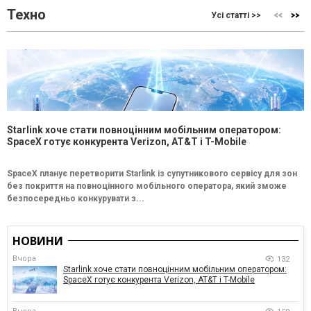
Техно
Усі статті >>
Starlink хоче стати повноцінним мобільним оператором:
SpaceX готує конкурента Verizon, AT&T і T-Mobile
SpaceX планує перетворити Starlink із супутникового сервісу для зон
без покриття на повноцінного мобільного оператора, який зможе
безпосередньо конкурувати з...
НОВИНИ
Вчора
132
Starlink хоче стати повноцінним мобільним оператором:
SpaceX готує конкурента Verizon, AT&T і T-Mobile