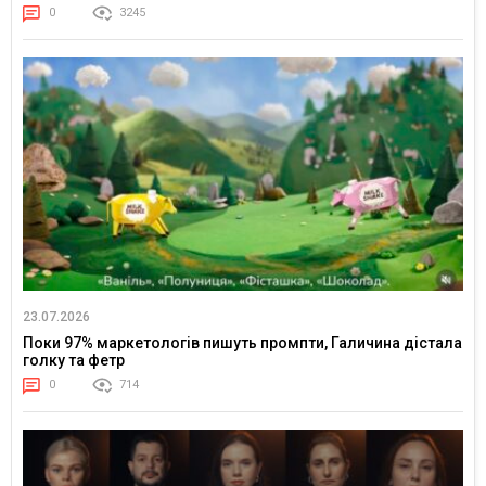
0
3245
23.07.2026
Поки 97% маркетологів пишуть промпти, Галичина дістала
голку та фетр
0
714