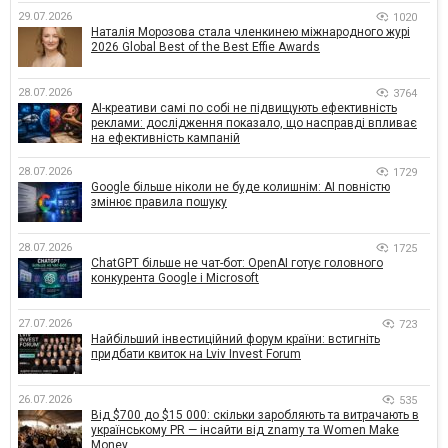
29.07.2026
1020
Наталія Морозова стала членкинею міжнародного журі
2026 Global Best of the Best Effie Awards
28.07.2026
3764
AI-креативи самі по собі не підвищують ефективність
реклами: дослідження показало, що насправді впливає
на ефективність кампаній
28.07.2026
1729
Google більше ніколи не буде колишнім: AI повністю
змінює правила пошуку
28.07.2026
1725
ChatGPT більше не чат-бот: OpenAI готує головного
конкурента Google і Microsoft
27.07.2026
723
Найбільший інвестиційний форум країни: встигніть
придбати квиток на Lviv Invest Forum
26.07.2026
535
Від $700 до $15 000: скільки заробляють та витрачають в
українському PR — інсайти від znamy та Women Make
Money