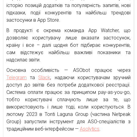
історію позицій додатків та популярність запитів, нові
підказки, події конкурентів та найбільш трендові
застосунки в App Store.
В продукті є окрема команда App Watcher, що
дозволяє користувачу лише вказати застосунок,
країну і все – далі щодня бот підбирає конкурентів,
сам відстежує найбільш важливі показники та
надсилає звіти.
Основна особливість — ASObot працює через
Telegram
та
Slack
, надаючи користувачам зручний
доступ до звітів без потреби додаткової реєстрації.
Система оплати працює за принципом pay-as-you-go,
тобто користувачі сплачують лише за те, що
використовують і лише тоді, коли користуються. В
лютому 2023 в Tonti Laguna Group (частина Netpeak
Group) запустили інструмент для АSО-спеціалістів з
традиційним веб-інтерфейсом —
Asolytics
.