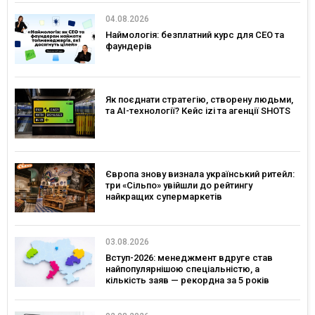
04.08.2026
Наймологія: безплатний курс для CEO та
фаундерів
Як поєднати стратегію, створену людьми,
та AI-технології? Кейс izi та агенції SHOTS
Європа знову визнала український ритейл:
три «Сільпо» увійшли до рейтингу
найкращих супермаркетів
03.08.2026
Вступ-2026: менеджмент вдруге став
найпопулярнішою спеціальністю, а
кількість заяв — рекордна за 5 років