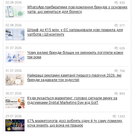
02.08.2026
435
WhatsApp прибиратиме повідомлення брендів з основних
чатів: що зміниться для бізнесу
02.08.2026
571
Штраф до €15 млн: у ЄС запрацювали нові правила для
чатботів і ШІ-контенту
31.07.2026
626
Чому великі бренди більше не змінюють логотипи кожні
три роки
31.07.2026
706
Найкращі рекламні кампанії першого півріччя 2026: які
бренди задавали тон індустрії
30.07.2026
893
Куди рухається маркетинг: головні сигнали ринку за
підсумками Digital Marketing Day від GoIT
29.07.2026
1333
67% маркетологів досі роблять одну й ту саму помилку,
хоча знають, що вона не працює