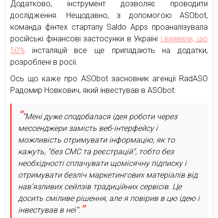
Додатково, інструмент дозволяє проводити
дослідження. Нещодавно, з допомогою ASObot,
команда фінтех стартапу Saldo Apps проаналізувала
російські фінансові застосунки в Україні
і виявили, що
50%
інсталяцій все ще припадають на додатки,
розроблені в росії.
Ось що каже про ASObot засновник агенції RadASO
Радомир Новкович, який інвестував в ASObot:
“Мені дуже сподобалася ідея роботи через
мессенджери замість веб-інтерфейсу і
можливість отримувати інформацію, як то
кажуть, “без СМС та реєстрацій”, тобто без
необхідності сплачувати щомісячну підписку і
отримувати безліч маркетингових матеріалів від
навʼязливих сейлзів традиційних сервісів. Це
досить сміливе рішення, але я повірив в цю ідею і
інвестував в неї”.