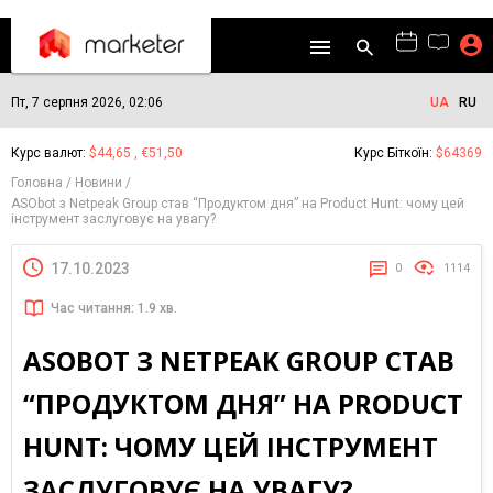
Пт, 7 серпня 2026, 02:06
UA
RU
Курс валют:
$44,65 , €51,50
Курс Біткоїн:
$64369
Головна
Новини
ASObot з Netpeak Group став “Продуктом дня” на Product Hunt: чому цей
інструмент заслуговує на увагу?
17.10.2023
0
1114
Час читання: 1.9 хв.
ASOBOT З NETPEAK GROUP СТАВ
“ПРОДУКТОМ ДНЯ” НА PRODUCT
HUNT: ЧОМУ ЦЕЙ ІНСТРУМЕНТ
ЗАСЛУГОВУЄ НА УВАГУ?