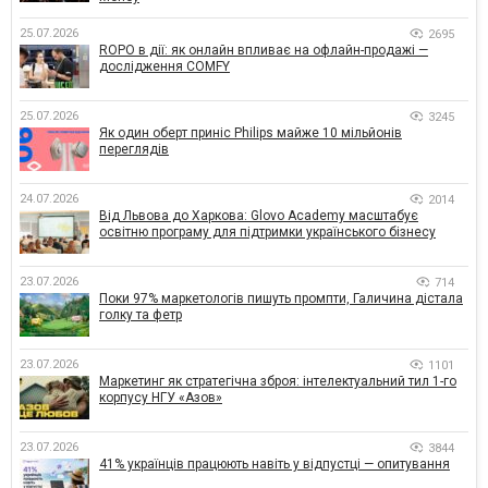
25.07.2026
2695
ROPO в дії: як онлайн впливає на офлайн-продажі —
дослідження COMFY
25.07.2026
3245
Як один оберт приніс Philips майже 10 мільйонів
переглядів
24.07.2026
2014
Від Львова до Харкова: Glovo Academy масштабує
освітню програму для підтримки українського бізнесу
23.07.2026
714
Поки 97% маркетологів пишуть промпти, Галичина дістала
голку та фетр
23.07.2026
1101
Маркетинг як стратегічна зброя: інтелектуальний тил 1-го
корпусу НГУ «Азов»
23.07.2026
3844
41% українців працюють навіть у відпустці — опитування