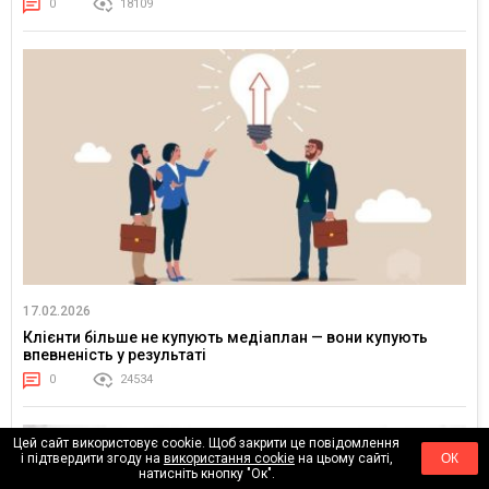
0
18109
17.02.2026
Клієнти більше не купують медіаплан — вони купують
впевненість у результаті
0
24534
Цей сайт використовує cookie. Щоб закрити це повідомлення
і підтвердити згоду на
використання cookie
на цьому сайті,
ОК
натисніть кнопку "Ок".