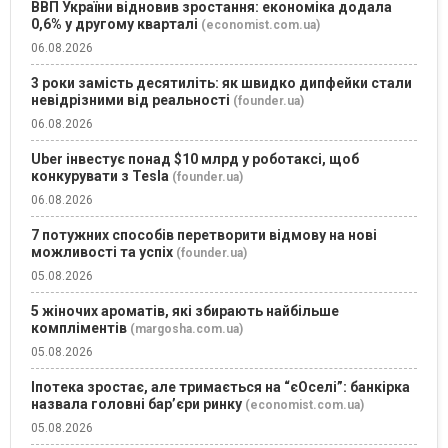
ВВП України відновив зростання: економіка додала
0,6% у другому кварталі
(economist.com.ua)
06.08.2026
3 роки замість десятиліть: як швидко дипфейки стали
невідрізними від реальності
(founder.ua)
06.08.2026
Uber інвестує понад $10 млрд у роботаксі, щоб
конкурувати з Tesla
(founder.ua)
06.08.2026
7 потужних способів перетворити відмову на нові
можливості та успіх
(founder.ua)
05.08.2026
5 жіночих ароматів, які збирають найбільше
компліментів
(margosha.com.ua)
05.08.2026
Іпотека зростає, але тримається на “єОселі”: банкірка
назвала головні бар’єри ринку
(economist.com.ua)
05.08.2026