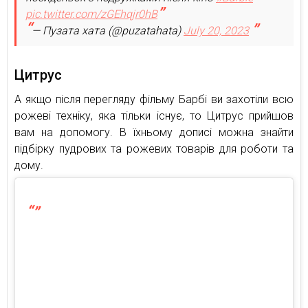
pic.twitter.com/zGEhqjr0hB
— Пузата хата (@puzatahata)
July 20, 2023
Цитрус
А якщо після перегляду фільму Барбі ви захотіли всю
рожеві техніку, яка тільки існує, то Цитрус прийшов
вам на допомогу. В їхньому дописі можна знайти
підбірку пудрових та рожевих товарів для роботи та
дому.