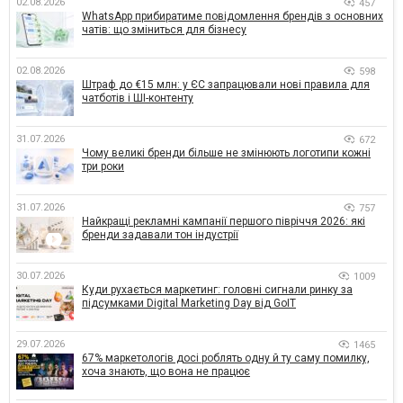
02.08.2026
457
WhatsApp прибиратиме повідомлення брендів з основних
чатів: що зміниться для бізнесу
02.08.2026
598
Штраф до €15 млн: у ЄС запрацювали нові правила для
чатботів і ШІ-контенту
31.07.2026
672
Чому великі бренди більше не змінюють логотипи кожні
три роки
31.07.2026
757
Найкращі рекламні кампанії першого півріччя 2026: які
бренди задавали тон індустрії
30.07.2026
1009
Куди рухається маркетинг: головні сигнали ринку за
підсумками Digital Marketing Day від GoIT
29.07.2026
1465
67% маркетологів досі роблять одну й ту саму помилку,
хоча знають, що вона не працює