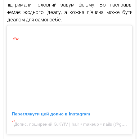
підтримали головний задум фільму. Бо насправді
немає жодного ідеалу, а кожна дівчина може бути
ідеалом для самої себе.
Переглянути цей допис в Instagram
Допис, поширений G.KYIV | hair • makeup • nails (@g.bar.kiev)