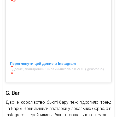
Переглянути цей допис в Instagram
Допис, поширений Онлайн-школа SKVOT (@skvot.io)
G. Bar
Дівоче королівство бьюті-бару теж підхопило тренд
на Барбі. Вони змінили аватарки у локальних барах, а в
Instagram перейнялись більш соціальною темою і