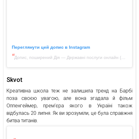
Переглянути цей допис в Instagram
Допис, поширений Дія — Державні послуги онлайн (@diia.gov.ua)
Skvot
Креативна школа теж не залишила тренд на Барбі
поза своєю увагою, але вона згадала й фільм
Оппенгеймер, прем’єра якого в Україні також
відбулась 20 липня. Як ви зрозуміли, це була справжня
битва титанів.