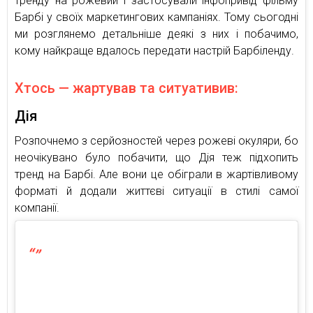
тренду на рожевий і застосували інфопривід фільму
Барбі у своїх маркетингових кампаніях. Тому сьогодні
ми розглянемо детальніше деякі з них і побачимо,
кому найкраще вдалось передати настрій Барбіленду.
Хтось — жартував та ситуативив:
Дія
Розпочнемо з серйозностей через рожеві окуляри, бо
неочікувано було побачити, що Дія теж підхопить
тренд на Барбі. Але вони це обіграли в жартівливому
форматі й додали життєві ситуації в стилі самої
компанії.