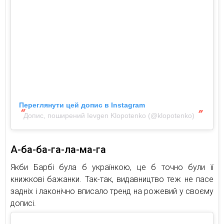
Переглянути цей допис в Instagram
Допис, поширений Ievgen Klopotenko (@klopotenko)
А-ба-ба-га-ла-ма-га
Якби Барбі була б українкою, це б точно були її
книжкові бажанки. Так-так, видавництво теж не пасе
задніх і лаконічно вписало тренд на рожевий у своєму
дописі.