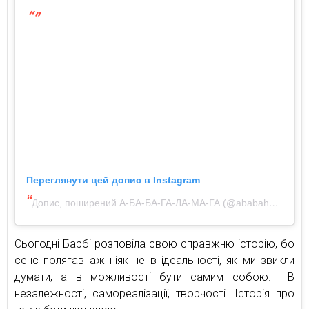
Переглянути цей допис в Instagram
Допис, поширений А-БА-БА-ГА-ЛА-МА-ГА (@ababahalamaha)
Сьогодні Барбі розповіла свою справжню історію, бо
сенс полягав аж ніяк не в ідеальності, як ми звикли
думати, а в можливості бути самим собою. В
незалежності, самореалізації, творчості. Історія про