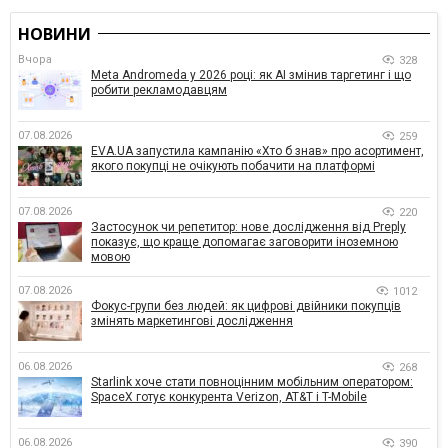
НОВИНИ
Вчора
328
Meta Andromeda у 2026 році: як AI змінив таргетинг і що
робити рекламодавцям
07.08.2026
259
EVA.UA запустила кампанію «Хто б знав» про асортимент,
якого покупці не очікують побачити на платформі
07.08.2026
220
Застосунок чи репетитор: нове дослідження від Preply
показує, що краще допомагає заговорити іноземною
мовою
07.08.2026
1012
Фокус-групи без людей: як цифрові двійники покупців
змінять маркетингові дослідження
06.08.2026
268
Starlink хоче стати повноцінним мобільним оператором:
SpaceX готує конкурента Verizon, AT&T і T-Mobile
06.08.2026
390