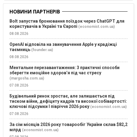
НОВИНИ ПАРТНЕРІВ
Bolt запустив бронювання поїздок через ChatGPT для
користувачів в Україні та Європі
(economist.com.ua)
08.08.2026
OpenAI відповіла на звинувачення Apple у крадіжці
таємниць
(founder.ua)
08.08.2026
Ментальне перезавантаження: 3 практичні способи
зберегти емоційне здоров’я під час стресу
(margosha.com.ua)
07.08.2026
Будівельний ринок зростає, але залишається під
тиском війни, дефіциту кадрів та високої собівартості:
ключові підсумки І півріччя 2026 року
(economist.com.ua)
07.08.2026
За сім місяців 2026 року товарообіг України склав $82,2
млрд
(economist.com.ua)