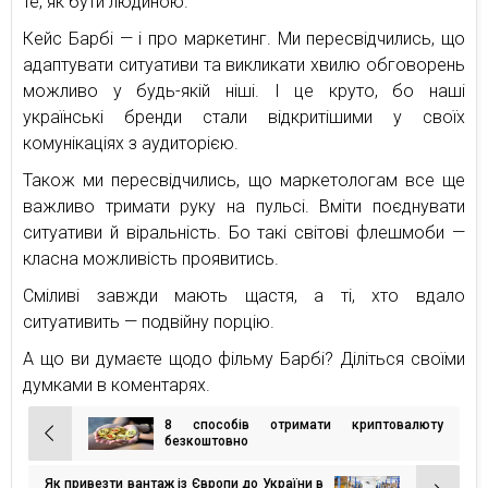
те, як бути людиною.
Кейс Барбі — і про маркетинг. Ми пересвідчились, що
адаптувати ситуативи та викликати хвилю обговорень
можливо у будь-якій ніші. І це круто, бо наші
українські бренди стали відкритішими у своїх
комунікаціях з аудиторією.
Також ми пересвідчились, що маркетологам все ще
важливо тримати руку на пульсі. Вміти поєднувати
ситуативи й віральність. Бо такі світові флешмоби —
класна можливість проявитись.
Сміливі завжди мають щастя, а ті, хто вдало
ситуативить — подвійну порцію.
А що ви думаєте щодо фільму Барбі? Діліться своїми
думками в коментарях.
8 способів отримати криптовалюту
Навігація
безкоштовно
записів
Як привезти вантаж із Європи до України в