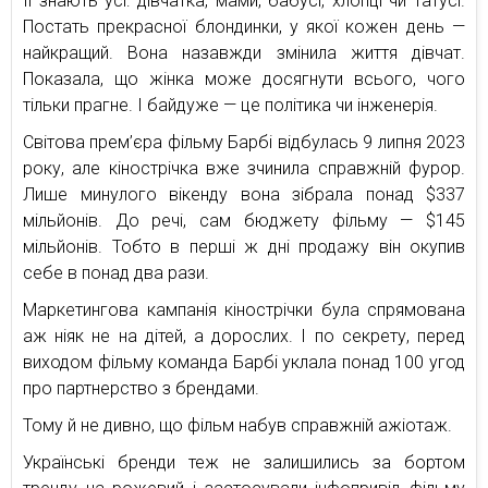
Її знають усі: дівчатка, мами, бабусі, хлопці чи татусі.
Постать прекрасної блондинки, у якої кожен день —
найкращий. Вона назавжди змінила життя дівчат.
Показала, що жінка може досягнути всього, чого
тільки прагне. І байдуже — це політика чи інженерія.
Світова прем’єра фільму Барбі відбулась 9 липня 2023
року, але кінострічка вже зчинила справжній фурор.
Лише минулого вікенду вона зібрала понад $337
мільйонів. До речі, сам бюджету фільму — $145
мільйонів. Тобто в перші ж дні продажу він окупив
себе в понад два рази.
Маркетингова кампанія кінострічки була спрямована
аж ніяк не на дітей, а дорослих. І по секрету, перед
виходом фільму команда Барбі уклала понад 100 угод
про партнерство з брендами.
Тому й не дивно, що фільм набув справжній ажіотаж.
Українські бренди теж не залишились за бортом