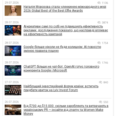
29.07.2026
1136
Наталія Морозова стала членкинею міжнародного журі
2026 Global Best of the Best Effie Awards
28.07.2026
3874
AI-креативи самі по собі не підвищують ефективність
реклами: дослідження показало, що насправді впливає
на ефективність кампаній
28.07.2026
1754
Google більше ніколи не буде колишнім: AI повністю
змінює правила пошуку
28.07.2026
1746
ChatGPT більше не чат-бот: OpenAI готує головного
конкурента Google і Microsoft
27.07.2026
840
Найбільший інвестиційний форум країни: встигніть
придбати квиток на Lviv Invest Forum
26.07.2026
550
Від $700 до $15 000: скільки заробляють та витрачають в
українському PR — інсайти від znamy та Women Make
Money