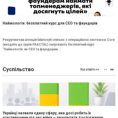
Наймологія: безплатний курс для CEO та фаундерів
Рекрутингова агенція talanovyti спільно з операційною системою Core
(входять до групи FRACTAL) запускають безплатний курс
"Наймологія: як СEO та фаундерам...
Суспільство
Усі статті >>
Українці назвали єдину сферу, яка досі робить їх
щасливішими під час війни — результати дослідження