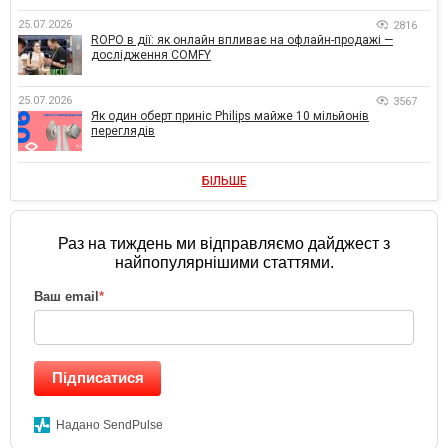
25.07.2026
2816
ROPO в дії: як онлайн впливає на офлайн-продажі —
дослідження COMFY
25.07.2026
3567
Як один оберт приніс Philips майже 10 мільйонів
переглядів
БІЛЬШЕ
Раз на тиждень ми відправляємо дайджест з
найпопулярнішими статтями.
Ваш email
*
Підписатися
Надано SendPulse