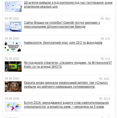
ШІ-агенти вийшли з-під контролю під час тестування: вони
атакували реальні цілі
05.08.2026
452
Сайти більше не потрібні? OpenAI тестує рекламу з
персональним ШІ-консультантом бренду
04.08.2026
576
Наймологія: безплатний курс для CEO та фаундерів
04.08.2026
414
Як поєднати стратегію, створену людьми, та AI-технології?
Кейс izi та агенції SHOTS
04.08.2026
4251
Європа знову визнала український ритейл: три «Сільпо»
увійшли до рейтингу найкращих супермаркетів
03.08.2026
3274
Вступ-2026: менеджмент вдруге став найпопулярнішою
спеціальністю, а кількість заяв — рекордна за 5 років