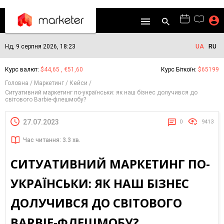
Нд, 9 серпня 2026, 18:23
UA
RU
Курс валют:
$44,65 , €51,60
Курс Біткоїн:
$65199
Головна
Маркетинг
Кейси
Ситуативний маркетинг по-українськи: як наш бізнес долучився до
світового Barbie-флешмобу?
27.07.2023
0
9413
Час читання: 3.3 хв.
СИТУАТИВНИЙ МАРКЕТИНГ ПО-
УКРАЇНСЬКИ: ЯК НАШ БІЗНЕС
ДОЛУЧИВСЯ ДО СВІТОВОГО
BARBIE-ФЛЕШМОБУ?