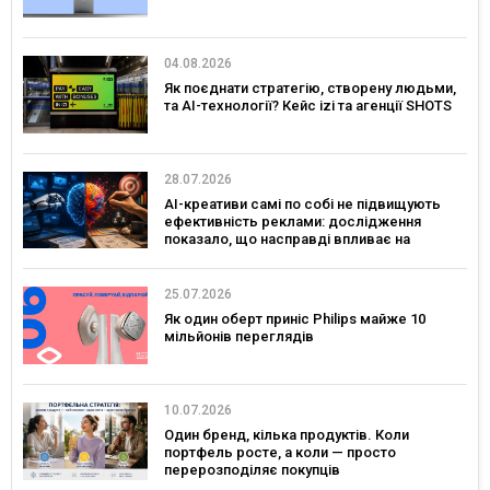
04.08.2026
Як поєднати стратегію, створену людьми,
та AI-технології? Кейс izi та агенції SHOTS
28.07.2026
AI-креативи самі по собі не підвищують
ефективність реклами: дослідження
показало, що насправді впливає на
ефективність кампаній
25.07.2026
Як один оберт приніс Philips майже 10
мільйонів переглядів
10.07.2026
Один бренд, кілька продуктів. Коли
портфель росте, а коли — просто
перерозподіляє покупців