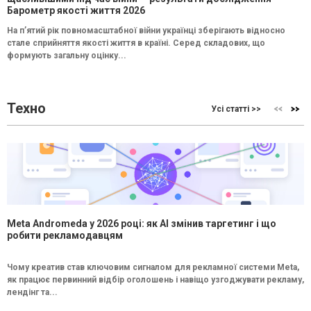
Барометр якості життя 2026
На п’ятий рік повномасштабної війни українці зберігають відносно
стале сприйняття якості життя в країні. Серед складових, що
формують загальну оцінку...
Техно
Усі статті >>
Meta Andromeda у 2026 році: як AI змінив таргетинг і що
робити рекламодавцям
Чому креатив став ключовим сигналом для рекламної системи Meta,
як працює первинний відбір оголошень і навіщо узгоджувати рекламу,
лендінг та...