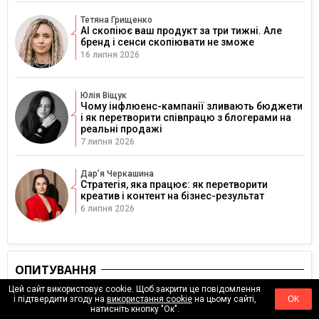
Тетяна Грищенко
AI скопіює ваш продукт за три тижні. Але
бренд і сенси скопіювати не зможе
16 липня 2026
Юлія Віщук
Чому інфлюенс-кампанії зливають бюджети
і як перетворити співпрацю з блогерами на
реальні продажі
7 липня 2026
Дарʼя Черкашина
Стратегія, яка працює: як перетворити
креатив і контент на бізнес-результат
6 липня 2026
ОПИТУВАННЯ
Цей сайт використовує cookie. Щоб закрити це повідомлення
Опитування (анонімне). Як ви оцінюєте свою
і підтвердити згоду на
використання cookie
на цьому сайті,
ОК
фінансову стабільність зараз?
натисніть кнопку "Ок".