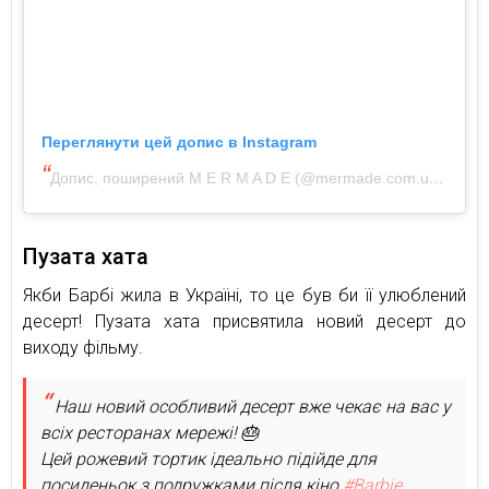
Переглянути цей допис в Instagram
Допис, поширений M E R M A D E (@mermade.com.ua)
Пузата хата
Якби Барбі жила в Україні, то це був би її улюблений
десерт! Пузата хата присвятила новий десерт до
виходу фільму.
Наш новий особливий десерт вже чекає на вас у
всіх ресторанах мережі! 🎂
Цей рожевий тортик ідеально підійде для
посиденьок з подружками після кіно
#Barbie