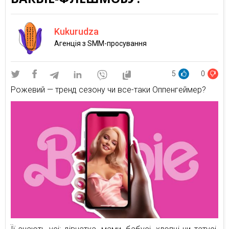
Kukurudza
Агенція з SMM-просування
5
0
Рожевий — тренд сезону чи все-таки Оппенгеймер?