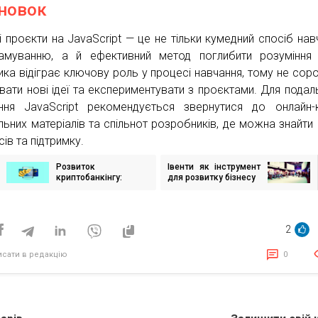
новок
і проєкти на JavaScript — це не тільки кумедний спосіб нав
амуванню, а й ефективний метод поглибити розуміння
ика відіграє ключову роль у процесі навчання, тому не сор
вати нові ідеї та експериментувати з проєктами. Для пода
ння JavaScript рекомендується звернутися до онлайн-к
льних матеріалів та спільнот розробників, де можна знайти 
ів та підтримку.
Розвиток
Івенти як інструмент
ігація
криптобанкінгу:
для розвитку бізнесу
исів
аналіз світового
ринку, досягнення та
ризики
2
исати в редакцію
0