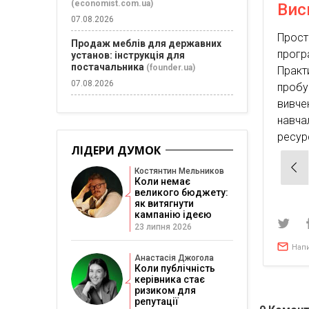
(economist.com.ua)
Вис
07.08.2026
Прост
Продаж меблів для державних
прогр
установ: інструкція для
постачальника
(founder.ua)
Практ
07.08.2026
пробу
вивче
навча
ресурс
ЛІДЕРИ ДУМОК
Нав
Костянтин Мельников
зап
Коли немає
великого бюджету:
як витягнути
кампанію ідеєю
23 липня 2026
Нап
Анастасія Джогола
Коли публічність
керівника стає
ризиком для
репутації