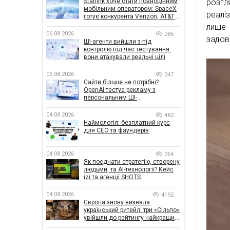
Starlink хоче стати повноцінним
розгл
мобільним оператором: SpaceX
реалі
готує конкурента Verizon, AT&T і
T-Mobile
лише 
06.08.2026
286
задов
ШІ-агенти вийшли з-під
контролю під час тестування:
вони атакували реальні цілі
05.08.2026
347
Сайти більше не потрібні?
OpenAI тестує рекламу з
персональним ШІ-
консультантом бренду
04.08.2026
482
Наймологія: безплатний курс
для CEO та фаундерів
04.08.2026
364
Як поєднати стратегію, створену
людьми, та AI-технології? Кейс
izi та агенції SHOTS
04.08.2026
4192
Європа знову визнала
український ритейл: три «Сільпо»
увійшли до рейтингу найкращих
супермаркетів