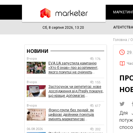
МАРКЕТИН
АГЕНТСТВ
Сб, 8 серпня 2026, 13:20
Головна
О
НОВИНИ
29
Вчора
176
EVA.UA запустила кампанію
Час
«Хто б знав» про асортимент,
якого покупці не очікують
ПРО
побачити на платформі
Вчора
155
НО
Застосунок чи репетитор: нове
дослідження від Preply показує,
що краще допомагає
заговорити іноземною мовою
Вчора
617
Фокус-групи без людей: як
Для J
цифрові двійники покупців
змінять маркетингові
потуж
дослідження
спосо
06.08.2026
202