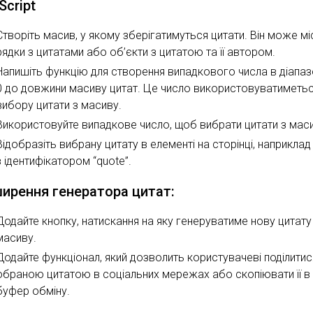
Script
Створіть масив, у якому зберігатимуться цитати. Він може мі
рядки з цитатами або об’єкти з цитатою та її автором.
Напишіть функцію для створення випадкового числа в діапазо
0 до довжини масиву цитат. Це число використовуватиметьс
вибору цитати з масиву.
Використовуйте випадкове число, щоб вибрати цитати з мас
Відобразіть вибрану цитату в елементі на сторінці, наприклад
з ідентифікатором “quote”.
ирення генератора цитат:
Додайте кнопку, натискання на яку генеруватиме нову цитату
масиву.
Додайте функціонал, який дозволить користувачеві поділитис
обраною цитатою в соціальних мережах або скопіювати її в
буфер обміну.