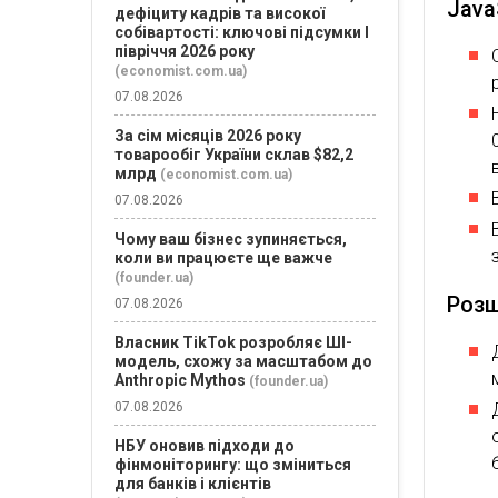
Java
дефіциту кадрів та високої
собівартості: ключові підсумки І
півріччя 2026 року
(economist.com.ua)
07.08.2026
За сім місяців 2026 року
товарообіг України склав $82,2
млрд
(economist.com.ua)
07.08.2026
Чому ваш бізнес зупиняється,
коли ви працюєте ще важче
(founder.ua)
Розш
07.08.2026
Власник TikTok розробляє ШІ-
модель, схожу за масштабом до
Anthropic Mythos
(founder.ua)
07.08.2026
НБУ оновив підходи до
фінмоніторингу: що зміниться
для банків і клієнтів