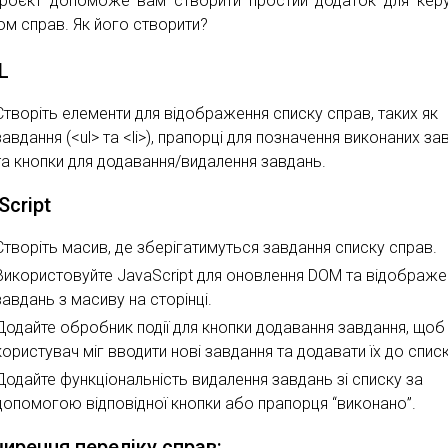
роєкт допоможе вам створити простий додаток для кер
ом справ. Як його створити?
L
Створіть елементи для відображення списку справ, таких як
завдання (<ul> та <li>), прапорці для позначення виконаних з
та кнопки для додавання/видалення завдань.
Script
Створіть масив, де зберігатимуться завдання списку справ.
Використовуйте JavaScript для оновлення DOM та відображе
завдань з масиву на сторінці.
Додайте обробник події для кнопки додавання завдання, щоб
користувач міг вводити нові завдання та додавати їх до списк
Додайте функціональність видалення завдань зі списку за
допомогою відповідної кнопки або прапорця “виконано”.
ирення переліку справ: