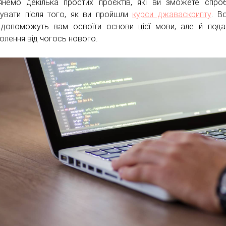
янемо декілька простих проєктів, які ви зможете спро
зувати після того, як ви пройшли
курси джаваскрипту
. В
допоможуть вам освоїти основи цієї мови, але й под
олення від чогось нового.