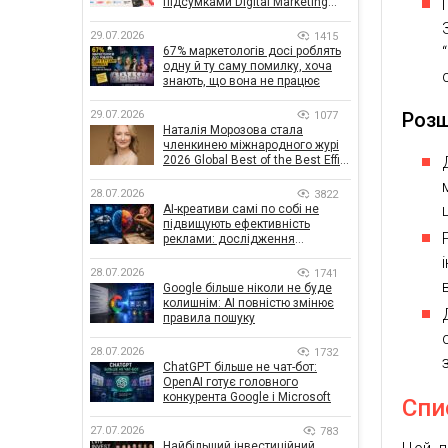
підсумками Digital Marketing
Day від GoIT
29.07.2026
1415
67% маркетологів досі роблять
одну й ту саму помилку, хоча
знають, що вона не працює
Розш
29.07.2026
1077
Наталія Морозова стала
членкинею міжнародного журі
2026 Global Best of the Best Effie
Awards
28.07.2026
3822
AI-креативи самі по собі не
підвищують ефективність
реклами: дослідження
показало, що насправді
впливає на ефективність
28.07.2026
1741
кампаній
Google більше ніколи не буде
колишнім: AI повністю змінює
правила пошуку
28.07.2026
1732
ChatGPT більше не чат-бот:
OpenAI готує головного
конкурента Google і Microsoft
Спи
27.07.2026
783
Найбільший інвестиційний