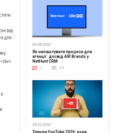
стити
ні від
я для
06.08.2026
Як налаштувати процеси для
иву.
агенції: досвід AIR Brands у
 <div>
NetHunt CRM
0
276
 з
я
24.02.2026
Тренди YouTube 2026: куди