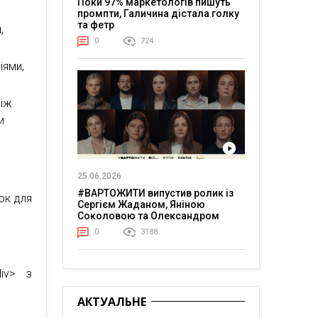
Поки 97% маркетологів пишуть
промпти, Галичина дістала голку
та фетр
,
0
724
іями,
між
и
25.06.2026
#ВАРТОЖИТИ випустив ролик із
ок для
Сергієм Жаданом, Яніною
Соколовою та Олександром
Тереном про життя в постійній
0
3188
напрузі
iv> з
АКТУАЛЬНЕ