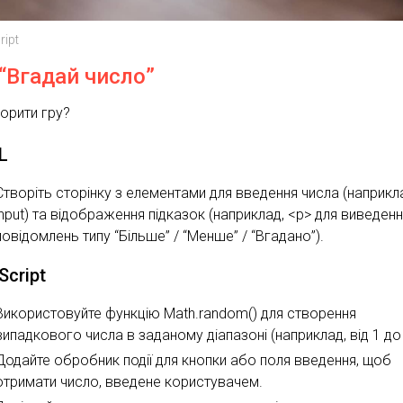
ript
 “Вгадай число”
ворити гру?
L
Створіть сторінку з елементами для введення числа (наприкл
input) та відображення підказок (наприклад, <p> для виведен
повідомлень типу “Більше” / “Менше” / “Вгадано”).
Script
Використовуйте функцію Math.random() для створення
випадкового числа в заданому діапазоні (наприклад, від 1 до
Додайте обробник події для кнопки або поля введення, щоб
отримати число, введене користувачем.