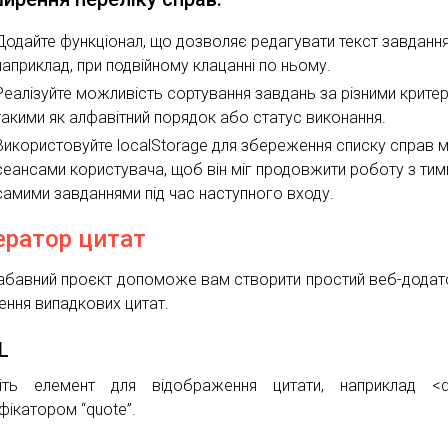
Додайте функціонал, що дозволяє редагувати текст завдання
наприклад, при подвійному клацанні по ньому.
Реалізуйте можливість сортування завдань за різними критер
такими як алфавітний порядок або статус виконання.
Використовуйте localStorage для збереження списку справ 
сеансами користувача, щоб він міг продовжити роботу з тим
самими завданнями під час наступного входу.
ератор цитат
абавний проєкт допоможе вам створити простий веб-додат
ення випадкових цитат.
L
іть елемент для відображення цитати, наприклад <d
фікатором “quote”.