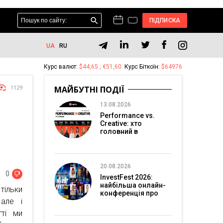
ПІДПИСКА
UA
RU
Курс валют:
$44,65 , €51,60
Курс Біткоїн:
$64976
МАЙБУТНІ ПОДІЇ
1129
13.08.2026
Performance vs.
Creative: хто
головний в
перформанс-
маркетингу?
20.08.2026
0
InvestFest 2026:
найбільша онлайн-
тільки
конференція про
але і
інвестиції
тті ми