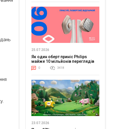
ування
авдань
25.07.2026
Як один оберт приніс Philips
майже 10 мільйонів переглядів
0
3418
ння
у.
23.07.2026