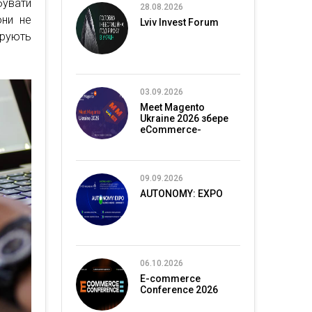
бувати
28.08.2026
они не
Lviv Invest Forum
арують
03.09.2026
Meet Magento
Ukraine 2026 збере
eCommerce-
спільноту в Києві
09.09.2026
AUTONOMY: EXPO
06.10.2026
E-commerce
Conference 2026