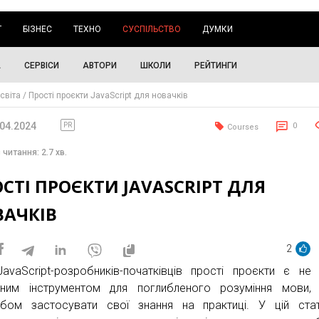
Г
БІЗНЕС
ТЕХНО
СУСПІЛЬСТВО
ДУМКИ
А
СЕРВІСИ
АВТОРИ
ШКОЛИ
РЕЙТИНГИ
світа
Прості проєкти JavaScript для новачків
.04.2024
PR
0
Courses
 читання: 2.7 хв.
СТІ ПРОЄКТИ JAVASCRIPT ДЛЯ
ВАЧКІВ
2
avaScript-розробників-початківців прості проєкти є не 
ним інструментом для поглибленого розуміння мови, 
бом застосувати свої знання на практиці. У цій ста