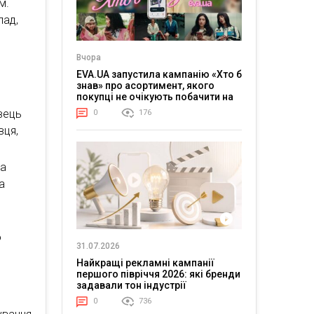
м.
лад,
Вчора
EVA.UA запустила кампанію «Хто б
знав» про асортимент, якого
покупці не очікують побачити на
платформі
авець
0
176
вця,
 а
а
о
31.07.2026
Найкращі рекламні кампанії
першого півріччя 2026: які бренди
задавали тон індустрії
0
736