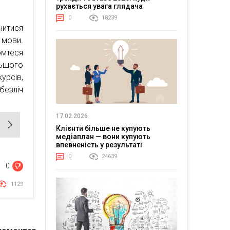
рухається увага глядача
0
18239
читися
 мови.
омтеся
льшого
урсів,
безліч
17.02.2026
Клієнти більше не купують
медіаплан — вони купують
впевненість у результаті
0
24639
0
1129