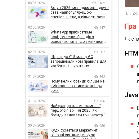
03.08.2026
3162
Вступ-2026: менеджмент вдруге
став найпопулярнішою
JavaSc
спеціальністю, а кількість заяв
— рекордна за 5 років
Гра
02.08.2026
447
WhatsApp прибиратиме
повідомлення брендів з
Як ст
основних чатів: що зміниться
для бізнесу
HTM
02.08.2026
587
Штраф до €15 млн: у ЄС
запрацювали нові правила для
чатботів і ШІ-контенту
31.07.2026
662
Чому великі бренди більше не
змінюють логотипи кожні три
роки
Java
31.07.2026
736
Найкращі рекламні кампанії
першого півріччя 2026: які
бренди задавали тон індустрії
30.07.2026
950
Куди рухається маркетинг:
головні сигнали ринку за