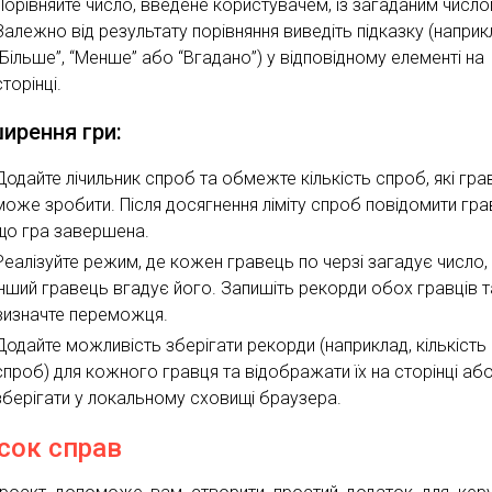
Порівняйте число, введене користувачем, із загаданим число
Залежно від результату порівняння виведіть підказку (наприк
“Більше”, “Менше” або “Вгадано”) у відповідному елементі на
сторінці.
ирення гри:
Додайте лічильник спроб та обмежте кількість спроб, які гр
може зробити. Після досягнення ліміту спроб повідомити гра
що гра завершена.
Реалізуйте режим, де кожен гравець по черзі загадує число,
інший гравець вгадує його. Запишіть рекорди обох гравців т
визначте переможця.
Додайте можливість зберігати рекорди (наприклад, кількість
спроб) для кожного гравця та відображати їх на сторінці аб
зберігати у локальному сховищі браузера.
сок справ