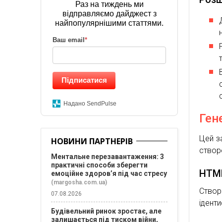
Раз на тиждень ми
відправляємо дайджест з
найпопулярнішими статтями.
Ваш email
*
Підписатися
Надано SendPulse
Ген
Цей з
НОВИНИ ПАРТНЕРІВ
створ
Ментальне перезавантаження: 3
практичні способи зберегти
HTM
емоційне здоров’я під час стресу
(margosha.com.ua)
Створ
07.08.2026
іденти
Будівельний ринок зростає, але
залишається під тиском війни,