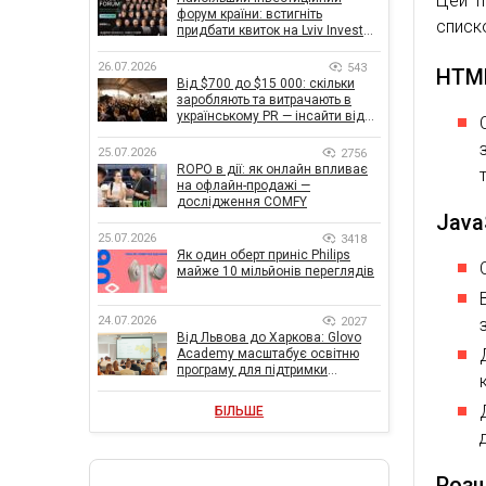
Цей п
форум країни: встигніть
списк
придбати квиток на Lviv Invest
Forum
26.07.2026
543
HTM
Від $700 до $15 000: скільки
заробляють та витрачають в
українському PR — інсайти від
znamy та Women Make Money
25.07.2026
2756
ROPO в дії: як онлайн впливає
на офлайн-продажі —
дослідження COMFY
Java
25.07.2026
3418
Як один оберт приніс Philips
майже 10 мільйонів переглядів
24.07.2026
2027
Від Львова до Харкова: Glovo
Academy масштабує освітню
програму для підтримки
українського бізнесу
БІЛЬШЕ
Розш