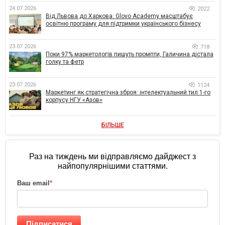
24.07.2026
2022
Від Львова до Харкова: Glovo Academy масштабує
освітню програму для підтримки українського бізнесу
23.07.2026
718
Поки 97% маркетологів пишуть промпти, Галичина дістала
голку та фетр
23.07.2026
1124
Маркетинг як стратегічна зброя: інтелектуальний тил 1-го
корпусу НГУ «Азов»
БІЛЬШЕ
Раз на тиждень ми відправляємо дайджест з
найпопулярнішими статтями.
Ваш email
*
Підписатися