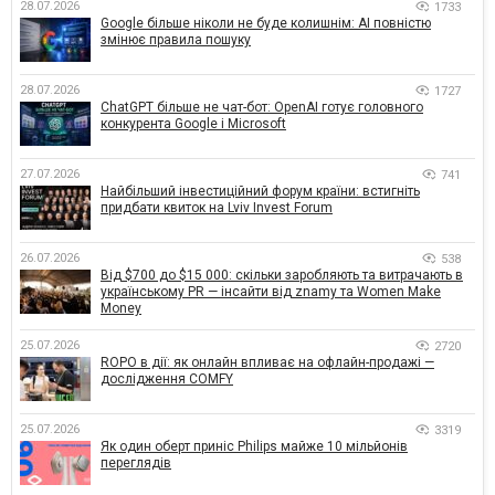
28.07.2026
1733
Google більше ніколи не буде колишнім: AI повністю
змінює правила пошуку
28.07.2026
1727
ChatGPT більше не чат-бот: OpenAI готує головного
конкурента Google і Microsoft
27.07.2026
741
Найбільший інвестиційний форум країни: встигніть
придбати квиток на Lviv Invest Forum
26.07.2026
538
Від $700 до $15 000: скільки заробляють та витрачають в
українському PR — інсайти від znamy та Women Make
Money
25.07.2026
2720
ROPO в дії: як онлайн впливає на офлайн-продажі —
дослідження COMFY
25.07.2026
3319
Як один оберт приніс Philips майже 10 мільйонів
переглядів