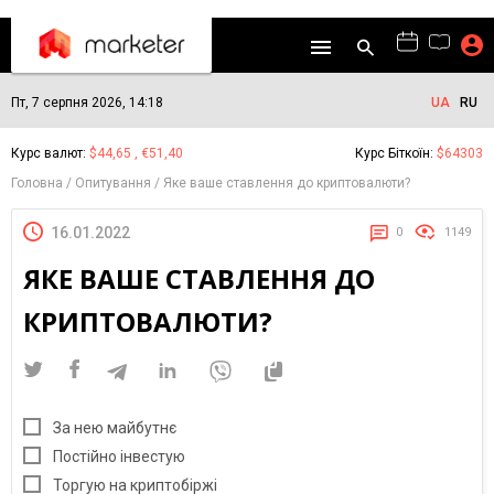
Пт, 7 серпня 2026, 14:18
UA
RU
Курс валют:
$44,65 , €51,40
Курс Біткоїн:
$64303
Головна
Опитування
Яке ваше ставлення до криптовалюти?
16.01.2022
0
1149
ЯКЕ ВАШЕ СТАВЛЕННЯ ДО
КРИПТОВАЛЮТИ?
За нею майбутнє
Постійно інвестую
Торгую на криптобіржі