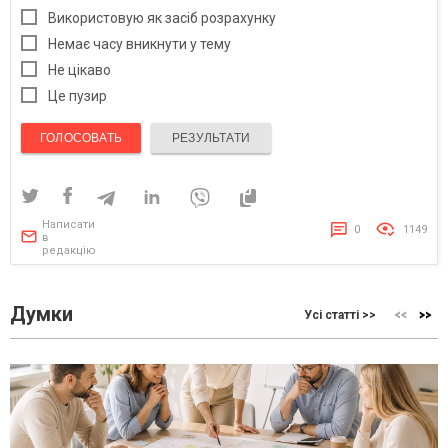
Використовую як засіб розрахунку
Немає часу вникнути у тему
Не цікаво
Це пузир
ГОЛОСОВАТЬ
РЕЗУЛЬТАТИ
Написати
0
1149
в
редакцію
Думки
Усі статті >>