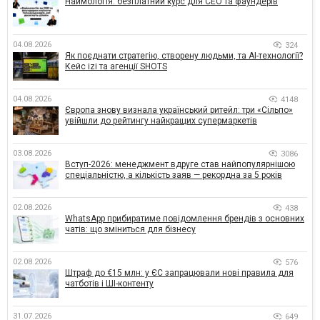
Наймологія: безплатний курс для CEO та фаундерів
04.08.2026
324
Як поєднати стратегію, створену людьми, та AI-технології?
Кейс izi та агенції SHOTS
04.08.2026
4148
Європа знову визнала український ритейл: три «Сільпо»
увійшли до рейтингу найкращих супермаркетів
03.08.2026
3086
Вступ-2026: менеджмент вдруге став найпопулярнішою
спеціальністю, а кількість заяв — рекордна за 5 років
02.08.2026
438
WhatsApp прибиратиме повідомлення брендів з основних
чатів: що зміниться для бізнесу
02.08.2026
576
Штраф до €15 млн: у ЄС запрацювали нові правила для
чатботів і ШІ-контенту
31.07.2026
649