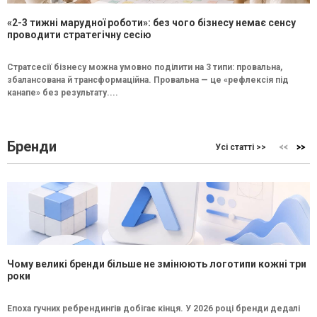
«2-3 тижні марудної роботи»: без чого бізнесу немає сенсу
проводити стратегічну сесію
Стратсесії бізнесу можна умовно поділити на 3 типи: провальна,
збалансована й трансформаційна. Провальна — це «рефлексія під
канапе» без результату....
Бренди
Усі статті >>
Чому великі бренди більше не змінюють логотипи кожні три
роки
Епоха гучних ребрендингів добігає кінця. У 2026 році бренди дедалі