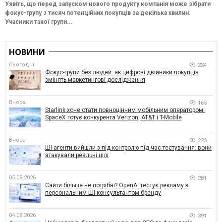
Уявіть, що перед запуском нового продукту компанія може зібрати
фокус-групу з тисяч потенційних покупців за декілька хвилин.
Учасники такої групи...
НОВИНИ
Сьогодні
234
Фокус-групи без людей: як цифрові двійники покупців
змінять маркетингові дослідження
Вчора
165
Starlink хоче стати повноцінним мобільним оператором:
SpaceX готує конкурента Verizon, AT&T і T-Mobile
Вчора
223
ШІ-агенти вийшли з-під контролю під час тестування: вони
атакували реальні цілі
05.08.2026
281
Сайти більше не потрібні? OpenAI тестує рекламу з
персональним ШІ-консультантом бренду
04.08.2026
391