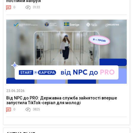
постійній напрузі
0
3133
23.06.2026
Від NPC до PRO: Державна служба зайнятості вперше
запустила TikTok-серіал для молоді
0
3825