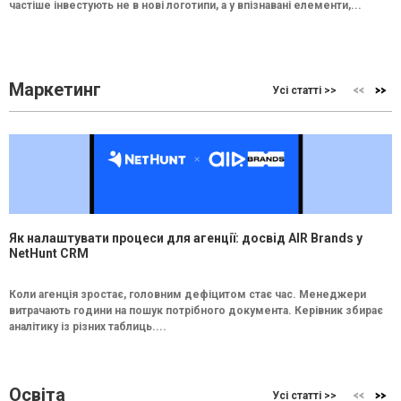
частіше інвестують не в нові логотипи, а у впізнавані елементи,...
Маркетинг
Усі статті >>
Як налаштувати процеси для агенції: досвід AIR Brands у
NetHunt CRM
Коли агенція зростає, головним дефіцитом стає час. Менеджери
витрачають години на пошук потрібного документа. Керівник збирає
аналітику із різних таблиць....
Освіта
Усі статті >>