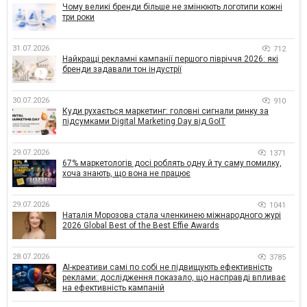
Чому великі бренди більше не змінюють логотипи кожні
три роки
31.07.2026
712
Найкращі рекламні кампанії першого півріччя 2026: які
бренди задавали тон індустрії
30.07.2026
910
Куди рухається маркетинг: головні сигнали ринку за
підсумками Digital Marketing Day від GoIT
29.07.2026
1371
67% маркетологів досі роблять одну й ту саму помилку,
хоча знають, що вона не працює
29.07.2026
1041
Наталія Морозова стала членкинею міжнародного журі
2026 Global Best of the Best Effie Awards
28.07.2026
3785
AI-креативи самі по собі не підвищують ефективність
реклами: дослідження показало, що насправді впливає
на ефективність кампаній