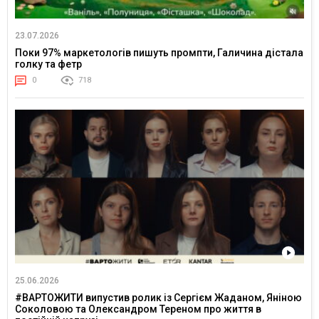
23.07.2026
Поки 97% маркетологів пишуть промпти, Галичина дістала
голку та фетр
0
718
25.06.2026
#ВАРТОЖИТИ випустив ролик із Сергієм Жаданом, Яніною
Соколовою та Олександром Тереном про життя в