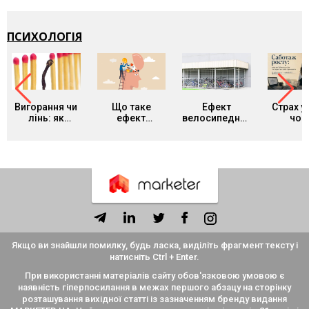
Brands у
Кейс izi та
росте, а
NetHunt CRM
агенції SHOTS
— про
перероз
ПСИХОЛОГІЯ
покуп
Вигорання чи
Що таке
Ефект
Страх ус
лінь: як
ефект
велосипедного
чом
відрізнити
Даннінга-
сараю: чому
креат
синдром
Крюґера і як
команди
люди бо
нашого часу
він заважає
годинами
прояв
від звичайної
адекватно
сперечаються
себ
втоми та що з
оцінювати
про дрібниці й
цим робити
себе
ігнорують
головне
Якщо ви знайшли помилку, будь ласка, виділіть фрагмент тексту і
натисніть Ctrl + Enter.
При використанні матеріалів сайту обов'язковою умовою є
наявність гіперпосилання в межах першого абзацу на сторінку
розташування вихідної статті із зазначенням бренду видання