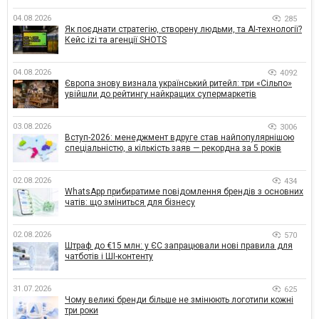
04.08.2026
285
Як поєднати стратегію, створену людьми, та AI-технології?
Кейс izi та агенції SHOTS
04.08.2026
4092
Європа знову визнала український ритейл: три «Сільпо»
увійшли до рейтингу найкращих супермаркетів
03.08.2026
3006
Вступ-2026: менеджмент вдруге став найпопулярнішою
спеціальністю, а кількість заяв — рекордна за 5 років
02.08.2026
434
WhatsApp прибиратиме повідомлення брендів з основних
чатів: що зміниться для бізнесу
02.08.2026
570
Штраф до €15 млн: у ЄС запрацювали нові правила для
чатботів і ШІ-контенту
31.07.2026
625
Чому великі бренди більше не змінюють логотипи кожні
три роки