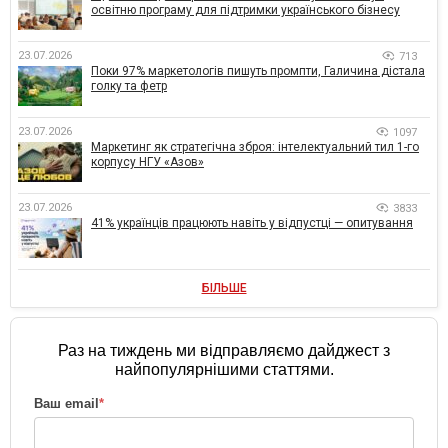
освітню програму для підтримки українського бізнесу
23.07.2026
713
Поки 97% маркетологів пишуть промпти, Галичина дістала
голку та фетр
23.07.2026
1097
Маркетинг як стратегічна зброя: інтелектуальний тил 1-го
корпусу НГУ «Азов»
23.07.2026
3833
41% українців працюють навіть у відпустці — опитування
БІЛЬШЕ
Раз на тиждень ми відправляємо дайджест з
найпопулярнішими статтями.
Ваш email
*