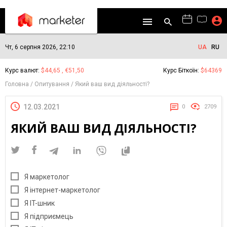
Чт, 6 серпня 2026, 22:10
UA
RU
Курс валют:
$44,65 , €51,50
Курс Біткоїн:
$64369
Головна
Опитування
Який ваш вид діяльності?
12.03.2021
0
2709
ЯКИЙ ВАШ ВИД ДІЯЛЬНОСТІ?
Я маркетолог
Я інтернет-маркетолог
Я IT-шник
Я підприємець