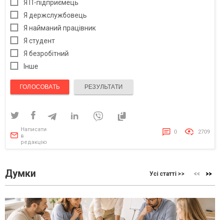
Я IT-підприємець
Я держслужбовець
Я найманий працівник
Я студент
Я безробітний
Інше
ГОЛОСОВАТЬ
РЕЗУЛЬТАТИ
Написати
0
2709
в
редакцію
Думки
Усі статті >>