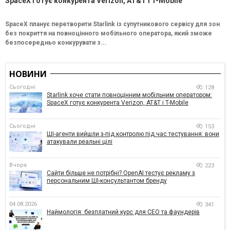
SpaceX готує конкурента Verizon, AT&T і T-Mobile
SpaceX планує перетворити Starlink із супутникового сервісу для зон
без покриття на повноцінного мобільного оператора, який зможе
безпосередньо конкурувати з...
НОВИНИ
Сьогодні
128
Starlink хоче стати повноцінним мобільним оператором:
SpaceX готує конкурента Verizon, AT&T і T-Mobile
Сьогодні
153
ШІ-агенти вийшли з-під контролю під час тестування: вони
атакували реальні цілі
Вчора
223
Сайти більше не потрібні? OpenAI тестує рекламу з
персональним ШІ-консультантом бренду
04.08.2026
341
Наймологія: безплатний курс для CEO та фаундерів