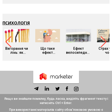
агенції:
людьми, та
мільйонів
Кол
досвід AIR
AI-технології?
переглядів
портф
Brands у
Кейс izi та
росте, а
NetHunt CRM
агенції SHOTS
— про
перероз
ПСИХОЛОГІЯ
покуп
Вигорання чи
Що таке
Ефект
Страх ус
лінь: як
ефект
велосипедного
чом
відрізнити
Даннінга-
сараю: чому
креат
синдром
Крюґера і як
команди
люди бо
нашого часу
він заважає
годинами
прояв
від звичайної
адекватно
сперечаються
себ
втоми та що з
оцінювати
про дрібниці й
цим робити
себе
ігнорують
головне
Якщо ви знайшли помилку, будь ласка, виділіть фрагмент тексту і
натисніть Ctrl + Enter.
При використанні матеріалів сайту обов'язковою умовою є