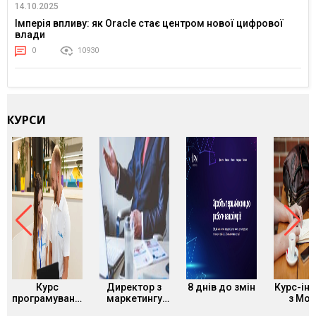
14.10.2025
Імперія впливу: як Oracle стає центром нової цифрової
влади
0
10930
КУРСИ
Курс
Директор з
8 днів до змін
Курс-ін
програмування
маркетингу
з Mot
Binariks
курс від
Desi