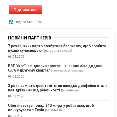
Підписатися
Надано SendPulse
НОВИНИ ПАРТНЕРІВ
7 речей, яких варто позбутися без жалю, щоб зробити
кухню сучаснішою
(margosha.com.ua)
06.08.2026
ВВП України відновив зростання: економіка додала
0,6% у другому кварталі
(economist.com.ua)
06.08.2026
3 роки замість десятиліть: як швидко дипфейки стали
невідрізними від реальності
(founder.ua)
06.08.2026
Uber інвестує понад $10 млрд у роботаксі, щоб
конкурувати з Tesla
(founder.ua)
06.08.2026