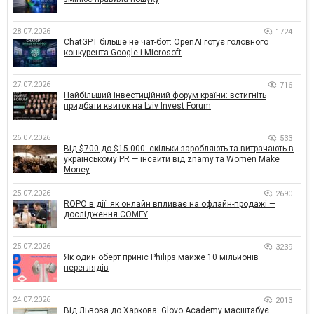
28.07.2026
1724
ChatGPT більше не чат-бот: OpenAI готує головного
конкурента Google і Microsoft
27.07.2026
716
Найбільший інвестиційний форум країни: встигніть
придбати квиток на Lviv Invest Forum
26.07.2026
533
Від $700 до $15 000: скільки заробляють та витрачають в
українському PR — інсайти від znamy та Women Make
Money
25.07.2026
2690
ROPO в дії: як онлайн впливає на офлайн-продажі —
дослідження COMFY
25.07.2026
3239
Як один оберт приніс Philips майже 10 мільйонів
переглядів
24.07.2026
2013
Від Львова до Харкова: Glovo Academy масштабує