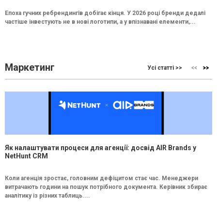
Епоха гучних ребрендингів добігає кінця. У 2026 році бренди дедалі
частіше інвестують не в нові логотипи, а у впізнавані елементи,...
Маркетинг
Усі статті >>
Як налаштувати процеси для агенції: досвід AIR Brands у
NetHunt CRM
Коли агенція зростає, головним дефіцитом стає час. Менеджери
витрачають години на пошук потрібного документа. Керівник збирає
аналітику із різних таблиць....