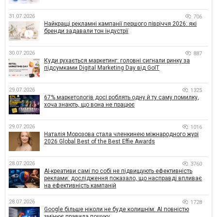
31.07.2026
706
Найкращі рекламні кампанії першого півріччя 2026: які
бренди задавали тон індустрії
30.07.2026
887
Куди рухається маркетинг: головні сигнали ринку за
підсумками Digital Marketing Day від GoIT
29.07.2026
1325
67% маркетологів досі роблять одну й ту саму помилку,
хоча знають, що вона не працює
29.07.2026
1016
Наталія Морозова стала членкинею міжнародного журі
2026 Global Best of the Best Effie Awards
28.07.2026
3760
AI-креативи самі по собі не підвищують ефективність
реклами: дослідження показало, що насправді впливає
на ефективність кампаній
28.07.2026
1728
Google більше ніколи не буде колишнім: AI повністю
змінює правила пошуку