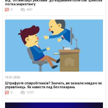
Від “оптимізації реклами” до керування попитом: ціннісна
логіка маркетингу
0
4607
10.01.2026
Штрафуєте співробітників? Значить, ви зазнали невдачі як
управлінець. Як навести лад без покарань
0
12727