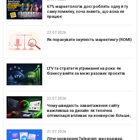
67% маркетологів досі роблять одну й ту
саму помилку, хоча знають, що вона не
працює
23.07.2026
Як порахувати окупність маркетингу (ROMI)
LTV та стратегія утримання на роки: як
бізнесу вийти за межі разових проєктів
22.07.2026
Чому швидкість завантаження сайту
важливіша за дизайн: як технічна
оптимізація впливає на конверсію більше,
ніж креатив
21.07.2026
Літні оновлення Telegram: месенджер