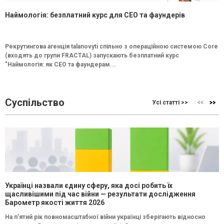
Наймологія: безплатний курс для CEO та фаундерів
Рекрутингова агенція talanovyti спільно з операційною системою Core
(входять до групи FRACTAL) запускають безплатний курс
"Наймологія: як СEO та фаундерам...
Суспільство
Усі статті >>
Українці назвали єдину сферу, яка досі робить їх
щасливішими під час війни — результати дослідження
Барометр якості життя 2026
На п’ятий рік повномасштабної війни українці зберігають відносно