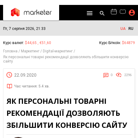
Пт, 7 серпня 2026, 21:33
UA
RU
Курс валют:
$44,65 , €51,60
Курс Біткоїн:
$64879
Головна
Маркетинг
Digital-маркетинг
Як персональні товарні рекомендації дозволяють збільшити конверсію
сайту
22.09.2020
0
2296
Час читання: 5.4 хв.
ЯК ПЕРСОНАЛЬНІ ТОВАРНІ
РЕКОМЕНДАЦІЇ ДОЗВОЛЯЮТЬ
ЗБІЛЬШИТИ КОНВЕРСІЮ САЙТУ