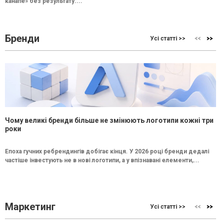
канапе» без результату....
Бренди
Усі статті >>
Чому великі бренди більше не змінюють логотипи кожні три
роки
Епоха гучних ребрендингів добігає кінця. У 2026 році бренди дедалі
частіше інвестують не в нові логотипи, а у впізнавані елементи,...
Маркетинг
Усі статті >>