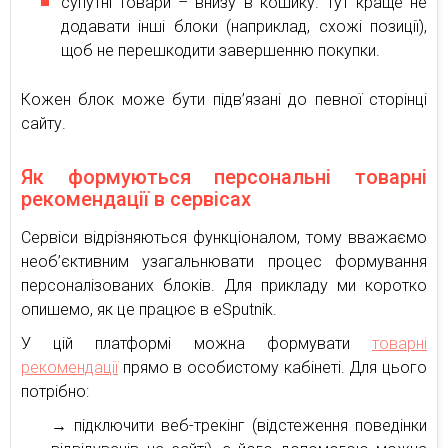
супутні товари – внизу в кошику. Тут краще не
додавати інші блоки (наприклад, схожі позиції),
щоб не перешкодити завершенню покупки.
Кожен блок може бути підв’язані до певної сторінці
сайту.
Як формуються персональні товарні
рекомендації в сервісах
Сервіси відрізняються функціоналом, тому вважаємо
необ’єктивним узагальнювати процес формування
персоналізованих блоків. Для прикладу ми коротко
опишемо, як це працює в eSputnik.
У цій платформі можна формувати
товарні
рекомендації
прямо в особистому кабінеті. Для цього
потрібно:
→ підключити веб-трекінг (відстеження поведінки