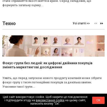
стале сприйняття якості життя в країні. Серед складових, що
формують загальну оцінку...
Техно
Усі статті >>
Фокус-групи без людей: як цифрові двійники покупців
змінять маркетингові дослідження
Уявіть, що перед запуском нового продукту компанія може зібрати
фокус-групу з тисяч потенційних покупців за декілька хвилин.
Учасники такої групи...
Цей сайт використовує cookie. Щоб закрити це повідомлення
НОВИНИ
і підтвердити згоду на
використання cookie
на цьому сайті,
ОК
натисніть кнопку "Ок".