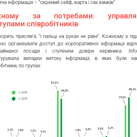
на інформація – “окремий сейф, варта і сім замків”.
жному за потребами: управля
тупами співробітників
орить прислів’я, “і пальці на руках не рівні”. Кожному з під
бно організувати доступ до корпоративної інформації відп
айманої посади і ступенем довіри керівника. Info
турувала випадки витоку інформації, в яких були за
бітники, по групах: