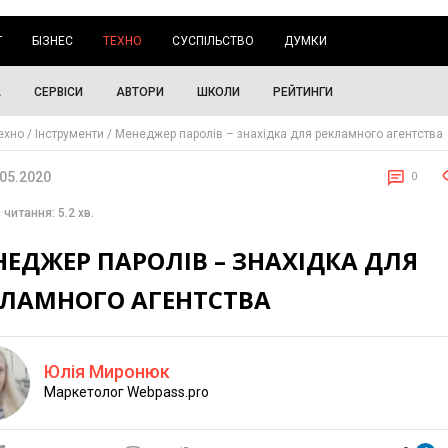
Г
БІЗНЕС
ТЕХНО
СУСПІЛЬСТВО
ДУМКИ
А
СЕРВІСИ
АВТОРИ
ШКОЛИ
РЕЙТИНГИ
ехно
Інструменти
Менеджер паролів – знахідка для рекламного агентства
.05.2020
0
 читання: 5.2 хв.
ЕДЖЕР ПАРОЛІВ – ЗНАХІДКА ДЛЯ
КЛАМНОГО АГЕНТСТВА
Юлія Миронюк
Маркетолог Webpass.pro