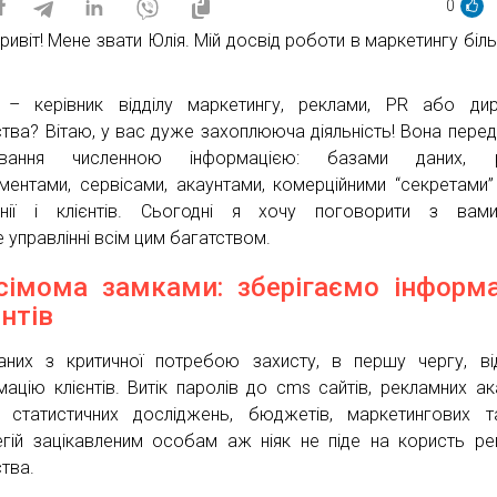
0
привіт! Мене звати Юлія. Мій досвід роботи в маркетингу біл
– керівник відділу маркетингу, реклами, PR або дир
ства? Вітаю, у вас дуже захоплююча діяльність! Вона пере
ування численною інформацією: базами даних, р
ументами, сервісами, акаунтами, комерційними “секретами”
анії і клієнтів. Сьогодні я хочу поговорити з вам
е управлінні всім цим багатством.
сімома замками: зберігаємо інформ
єнтів
них з критичної потребою захисту, в першу чергу, в
мацію клієнтів. Витік паролів до cms сайтів, рекламних ака
” статистичних досліджень, бюджетів, маркетингових 
егій зацікавленим особам аж ніяк не піде на користь реп
ства.