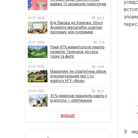
усвід
майже 10 мільйонів переглядів
встоя
злов
24.07.2026
2013
Від Львова до Харкова: Glovo
перес
Academy масштабує освітню
програму для підтримки
українського бізнесу
23.07.2026
713
Поки 97% маркетологів пишуть
промпти, Галичина дістала
голку та фетр
23.07.2026
1092
Маркетинг як стратегічна зброя:
інтелектуальний тил 1-го
корпусу НГУ «Азов»
23.07.2026
3821
41% українців працюють навіть у
відпустці — опитування
БІЛЬШЕ
З нед