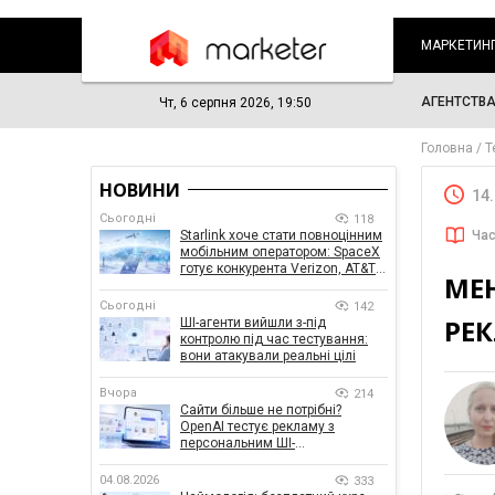
МАРКЕТИН
АГЕНТСТВ
Чт, 6 серпня 2026, 19:50
Головна
Т
НОВИНИ
14
Сьогодні
118
Starlink хоче стати повноцінним
Час
мобільним оператором: SpaceX
готує конкурента Verizon, AT&T і
МЕН
T-Mobile
Сьогодні
142
РЕ
ШІ-агенти вийшли з-під
контролю під час тестування:
вони атакували реальні цілі
Вчора
214
Сайти більше не потрібні?
OpenAI тестує рекламу з
персональним ШІ-
консультантом бренду
04.08.2026
333