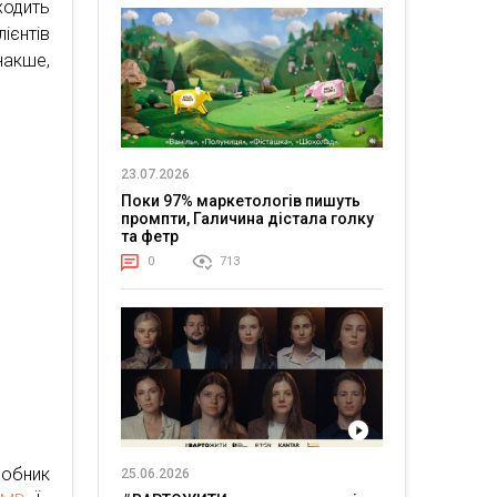
ходить
ієнтів
акше,
23.07.2026
Поки 97% маркетологів пишуть
промпти, Галичина дістала голку
та фетр
0
713
обник
25.06.2026