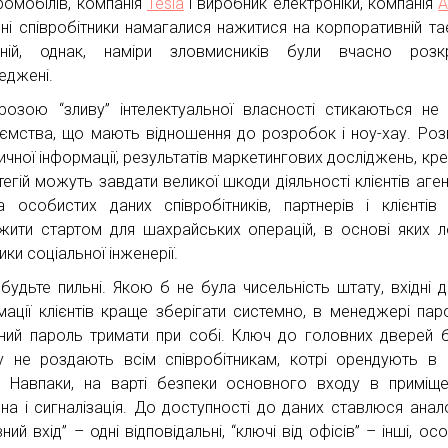
ромобілів, компанія
Tesla
і виробник електроніки, компанія
ні співробітники намагалися нажитися на корпоративній та
ній, однак, наміри зловмисників були вчасно розкр
еджені.
розою “зливу” інтелектуальної власності стикаються не 
иємства, що мають відношення до розробок і ноу-хау. Роз
ичної інформації, результатів маркетингових досліджень, кре
тегій можуть завдати великої шкоди діяльності клієнтів аген
а особистих даних співробітників, партнерів і клієнті
жити стартом для шахрайських операцій, в основі яких 
ки соціальної інженерії.
 будьте пильні. Якою б не була чисельність штату, вхідні д
мації клієнтів краще зберігати системно, в менеджері паро
ний пароль тримати при собі. Ключ до головних дверей б
у не роздають всім співробітникам, котрі орендують в
. Навпаки, на варті безпеки основного входу в приміщ
на і сигналізація. До доступності до даних ставлюся анало
ний вхід” – одні відповідальні, “ключі від офісів” – інші, о