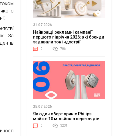
током
 якого
ії.
31.07.2026
нтстві
Найкращі рекламні кампанії
ак. За
першого півріччя 2026: які бренди
задавали тон індустрії
дентів
0
706
25.07.2026
Як один оберт приніс Philips
майже 10 мільйонів переглядів
0
3231
йності