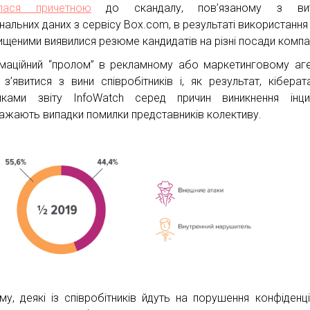
илася причетною
до скандалу, пов’язаному з ви
нальних даних з сервісу Box.com, в результаті використання
ищеними виявилися резюме кандидатів на різні посади компан
маційний “пролом” в рекламному або маркетинговому аге
з’явитися з вини співробітників і, як результат, кіберат
мками звіту InfoWatch серед причин виникнення інци
ажають випадки помилки представників колективу.
му, деякі із співробітників йдуть на порушення конфіденці