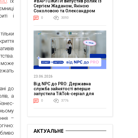
AMD
. Їх
#ВАРТОЖИТИ випустив ролик із
Сергієм Жаданом, Яніною
ємниці
Соколовою та Олександром
иті і
Тереном про життя в постійній
0
3093
напрузі
тільки
криття
ативів
тства.
в може
лежать
23.06.2026
Від NPC до PRO: Державна
ані до
служба зайнятості вперше
запустила TikTok-серіал для
лів, а
молоді
0
3776
ізнес-
 ньому
ення –
гічно:
АКТУАЛЬНЕ
собливо