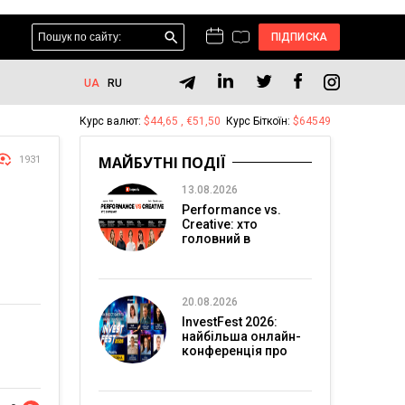
ПІДПИСКА
UA
RU
Курс валют:
$44,65 , €51,50
Курс Біткоїн:
$64549
МАЙБУТНІ ПОДІЇ
1931
13.08.2026
Performance vs.
Creative: хто
головний в
перформанс-
маркетингу?
20.08.2026
InvestFest 2026:
найбільша онлайн-
конференція про
інвестиції