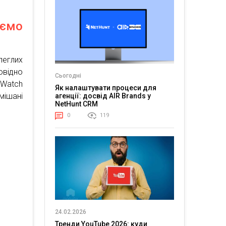
ємо
леглих
овідно
Сьогодні
Watch
Як налаштувати процеси для
мішані
агенції: досвід AIR Brands у
NetHunt CRM
0
119
24.02.2026
Тренди YouTube 2026: куди