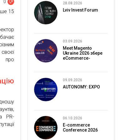
0
28.08.2026
Lviv Invest Forum
ьше 15
ектор
дбачає
03.09.2026
ізним
Meet Magento
 своєї
Ukraine 2026 збере
eCommerce-
и про
спільноту в Києві
ацію
09.09.2026
AUTONOMY: EXPO
ідношу
унтів,
та PR-
06.10.2026
утації
E-commerce
Conference 2026