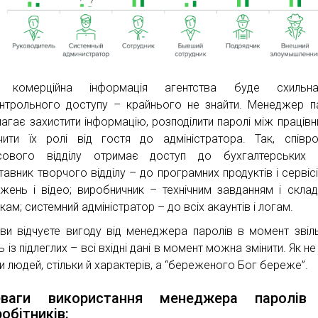
 комерційна інформація агентства буде схиль
нтрольного доступу – крайнього не знайти. Менеджер п
агає захистити інформацію, розподілити паролі між працівн
чити їх ролі від гостя до адміністратора. Так, співро
сового відділу отримає доступ до бухгалтерських д
тавник творчого відділу – до програмних продуктів і сервісі
жень і відео; виробничник – технічним завданням і скла
ам; системний адміністратор – до всіх акаунтів і логам.
ви відчуєте вигоду від менеджера паролів в момент звіл
 із підлеглих – всі вхідні дані в момент можна змінити. Як не
ки людей, стільки й характерів, а “береженого Бог береже”.
еваги використання менеджера паролів
робітників: