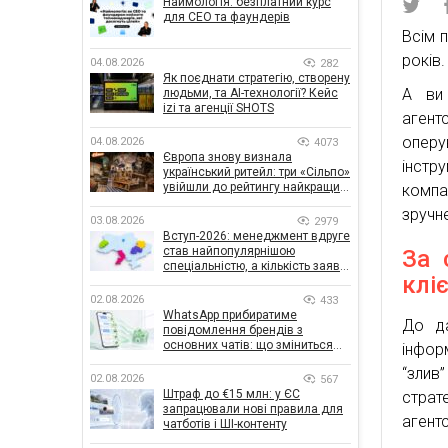
Наймологія: безплатний курс
для CEO та фаундерів
Всім 
років.
04.08.2026
282
Як поєднати стратегію, створену
А ви 
людьми, та AI-технології? Кейс
izi та агенції SHOTS
агент
опер
04.08.2026
4073
Європа знову визнала
інстр
український ритейл: три «Сільпо»
увійшли до рейтингу найкращих
комп
супермаркетів
зручн
03.08.2026
2979
Вступ-2026: менеджмент вдруге
став найпопулярнішою
За 
спеціальністю, а кількість заяв
клі
— рекордна за 5 років
02.08.2026
433
WhatsApp прибиратиме
До да
повідомлення брендів з
основних чатів: що зміниться
інфор
для бізнесу
“злив
02.08.2026
567
Штраф до €15 млн: у ЄС
страт
запрацювали нові правила для
агент
чатботів і ШІ-контенту