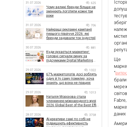
Істор
31.07.2026
625
Чому великі бренди більше не
допущ
змінюють логотипи кожні три
тесту
роки
зберіг
31.07.2026
706
належ
Найкращі рекламні кампанії
першого півріччя 2026: які
місти
бренди задавали тон індустрії
орган
30.07.2026
881
репута
Куди рухається маркетинг:
головні сигнали ринку за
Ще о
підсумками Digital Marketing
Day від GoIT
марке
29.07.2026
1322
“
витек
67% маркетологів досі роблять
одну й ту саму помилку, хоча
брали
знають, що вона не працює
мереж
29.07.2026
1013
світов
Наталія Морозова стала
Fabre
членкинею міжнародного журі
2026 Global Best of the Best Effie
маркет
Awards
даних 
28.07.2026
3758
AI-креативи самі по собі не
Амер
підвищують ефективність