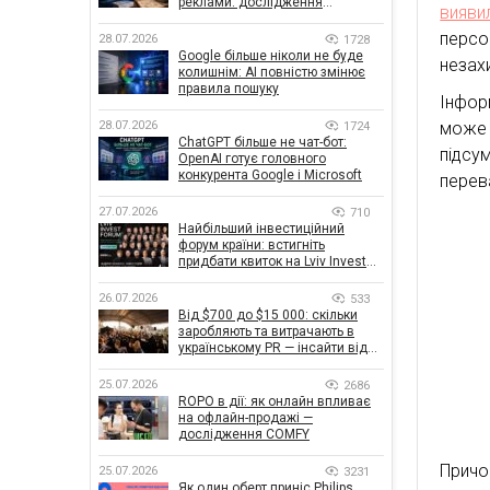
реклами: дослідження
вияв
показало, що насправді
впливає на ефективність
персо
28.07.2026
1728
кампаній
Google більше ніколи не буде
незах
колишнім: AI повністю змінює
правила пошуку
Інфор
28.07.2026
може 
1724
ChatGPT більше не чат-бот:
підсу
OpenAI готує головного
конкурента Google і Microsoft
перев
27.07.2026
710
Найбільший інвестиційний
форум країни: встигніть
придбати квиток на Lviv Invest
Forum
26.07.2026
533
Від $700 до $15 000: скільки
заробляють та витрачають в
українському PR — інсайти від
znamy та Women Make Money
25.07.2026
2686
ROPO в дії: як онлайн впливає
на офлайн-продажі —
дослідження COMFY
Причо
25.07.2026
3231
Як один оберт приніс Philips