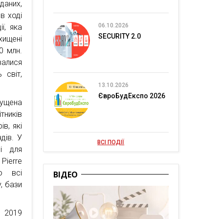
даних,
в ході
06.10.2026
ї, яка
SECURITY 2.0
хищені
0 млн.
валися
 світ,
13.10.2026
ЄвроБудЕкспо 2026
ущена
тників
в, які
дів. У
ВСІ ПОДІЇ
і для
 Pierre
ро всі
ВІДЕО
y, бази
2019