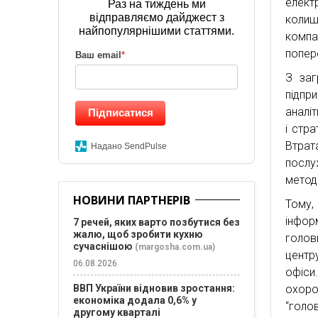
елект
Раз на тиждень ми
відправляємо дайджест з
колиш
найпопулярнішими статтями.
компа
попер
Ваш email
*
З заг
підпр
аналіт
Підписатися
і стра
Втрат
Надано SendPulse
послу
методи
НОВИНИ ПАРТНЕРІВ
Тому,
інфор
7 речей, яких варто позбутися без
жалю, щоб зробити кухню
голов
сучаснішою
(margosha.com.ua)
центр
06.08.2026
офіси
охоро
ВВП України відновив зростання:
економіка додала 0,6% у
“голов
другому кварталі