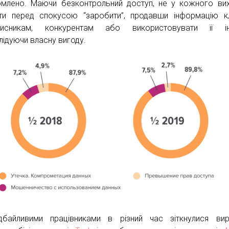
омлено. Маючи безконтрольний доступ, не у кожного ви
ти перед спокусою “заробити”, продавши інформацію кл
мисникам, конкурентам або використовувати її ін
лідуючи власну вигоду.
байливими працівниками в різний час зіткнулися вир