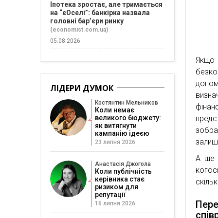
Іпотека зростає, але тримається
на “єОселі”: банкірка назвала
головні бар’єри ринку
(economist.com.ua)
05.08.2026
Якщо
безко
допом
ЛІДЕРИ ДУМОК
визна
Костянтин Мельников
фінан
Коли немає
великого бюджету:
предс
як витягнути
зобра
кампанію ідеєю
залишк
23 липня 2026
А ще 
Анастасія Джогола
когось
Коли публічність
керівника стає
скіль
ризиком для
репутації
Пер
16 липня 2026
спів