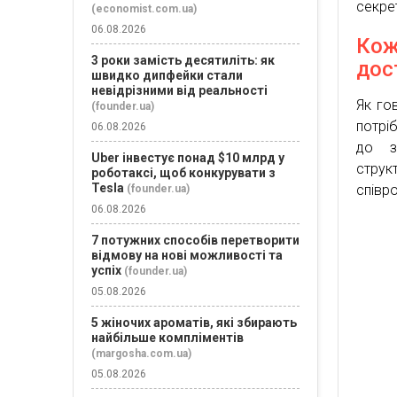
секрет
(economist.com.ua)
06.08.2026
Ко
3 роки замість десятиліть: як
дос
швидко дипфейки стали
невідрізними від реальності
Як гов
(founder.ua)
потрі
06.08.2026
до з
Uber інвестує понад $10 млрд у
струк
роботаксі, щоб конкурувати з
Tesla
співро
(founder.ua)
06.08.2026
7 потужних способів перетворити
відмову на нові можливості та
успіх
(founder.ua)
05.08.2026
5 жіночих ароматів, які збирають
найбільше компліментів
(margosha.com.ua)
05.08.2026