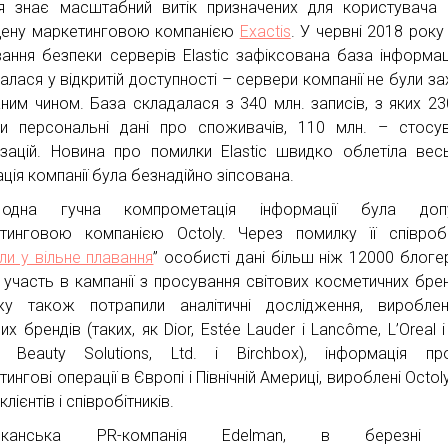
ія знає масштабний витік призначених для користувача 
ену маркетинговою компанією
Exactis
. У червні 2018 року 
вання безпеки серверів Elastic зафіксована база інформаці
алася у відкритій доступності – сервери компанії не були за
ним чином. База складалася з 340 млн. записів, з яких 23
ли персональні дані про споживачів, 110 млн. – стосу
ізацій. Новина про помилки Elastic швидко облетіла весь
ція компанії була безнадійно зіпсована.
дна гучна компрометація інформації була доп
тинговою компанією Octoly. Через помилку її співробі
ли у вільне плавання
” особисті дані більш ніж 12000 блогері
 участь в кампанії з просування світових косметичних брен
у також потрапили аналітичні дослідження, вироблен
их брендів (таких, як Dior, Estée Lauder і Lancôme, L’Oreal і
, Beauty Solutions, Ltd. і Birchbox), інформація п
ингові операції в Європі і Північній Америці, вироблені Octol
клієнтів і співробітників.
иканська PR-компанія Edelman, в березні 