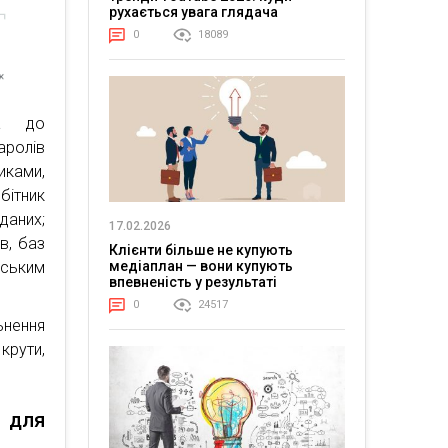
рухається увага глядача
0
18089
на до
аролів
иками,
бітник
аних;
17.02.2026
в, баз
Клієнти більше не купують
медіаплан — вони купують
дським
впевненість у результаті
0
24517
ьнення
 крути,
 для