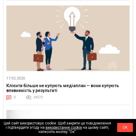
17.02.2026
Клієнти більше не купують медіаплан — вони купують
впевненість у результаті
0
24573
Цей сайт використовує cookie. Щоб закрити це повідомлення
і підтвердити згоду на
використання cookie
на цьому сайті,
ОК
натисніть кнопку "Ок".