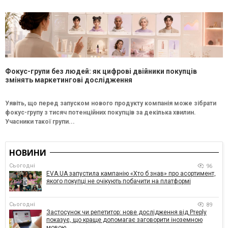
Фокус-групи без людей: як цифрові двійники покупців
змінять маркетингові дослідження
Уявіть, що перед запуском нового продукту компанія може зібрати
фокус-групу з тисяч потенційних покупців за декілька хвилин.
Учасники такої групи...
НОВИНИ
Сьогодні
96
EVA.UA запустила кампанію «Хто б знав» про асортимент,
якого покупці не очікують побачити на платформі
Сьогодні
89
Застосунок чи репетитор: нове дослідження від Preply
показує, що краще допомагає заговорити іноземною
мовою