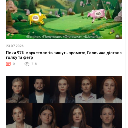
23.07.2026
Поки 97% маркетологів пишуть промпти, Галичина дістала
голку та фетр
0
718