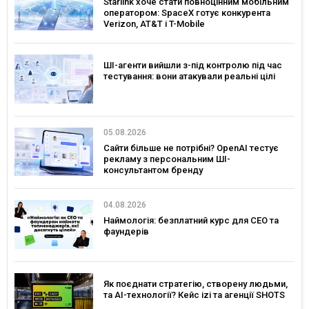
Starlink хоче стати повноцінним мобільним
оператором: SpaceX готує конкурента
Verizon, AT&T і T-Mobile
ШІ-агенти вийшли з-під контролю під час
тестування: вони атакували реальні цілі
05.08.2026
Сайти більше не потрібні? OpenAI тестує
рекламу з персональним ШІ-
консультантом бренду
04.08.2026
Наймологія: безплатний курс для CEO та
фаундерів
Як поєднати стратегію, створену людьми,
та AI-технології? Кейс izi та агенції SHOTS