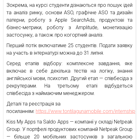
Зокрема, на курсі студенти дізнаються про пошук ідей
та аналіз ринку, основи ASO, графічне ASO та дизайн
патерни, роботу з Apple SearchAds, продуктові та
бізнес-метрики, роботу з Amplitude, монетизацію
застосунку, а також про когортний аналіз.
Перший потік включатиме 25 студентів. Подати заявку
на участь в інтернатурі можна до 31 липня.
Серед етапів відбору: комплексне завдання, яке
включає в себе декілька тестів на логіку, знання
англійської мови, психотип. Другий етап — співбесіда з
рекрутерами. На третьому етапі відбудеться
співбесіда з наймаючим менеджером.
Деталі та реєстрація за
посиланням:
https://www.tontilagunamobile.com/internship
Kiss My Apps та Saldo Apps — компанії у складі Netpeak
Group. У портфелі продуктових компаній Netpeak Group
— більше 20 мобільних застосунків з загальною