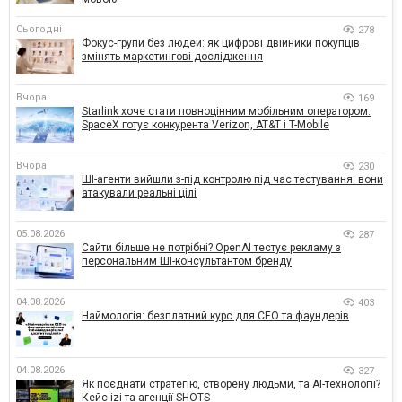
Сьогодні
278
Фокус-групи без людей: як цифрові двійники покупців
змінять маркетингові дослідження
Вчора
169
Starlink хоче стати повноцінним мобільним оператором:
SpaceX готує конкурента Verizon, AT&T і T-Mobile
Вчора
230
ШІ-агенти вийшли з-під контролю під час тестування: вони
атакували реальні цілі
05.08.2026
287
Сайти більше не потрібні? OpenAI тестує рекламу з
персональним ШІ-консультантом бренду
04.08.2026
403
Наймологія: безплатний курс для CEO та фаундерів
04.08.2026
327
Як поєднати стратегію, створену людьми, та AI-технології?
Кейс izi та агенції SHOTS