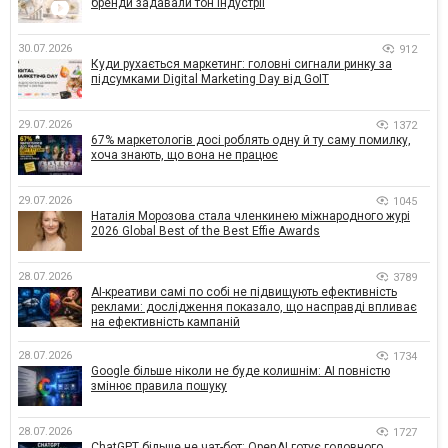
бренди задавали тон індустрії
30.07.2026
912
Куди рухається маркетинг: головні сигнали ринку за
підсумками Digital Marketing Day від GoIT
29.07.2026
1372
67% маркетологів досі роблять одну й ту саму помилку,
хоча знають, що вона не працює
29.07.2026
1045
Наталія Морозова стала членкинею міжнародного журі
2026 Global Best of the Best Effie Awards
28.07.2026
3789
AI-креативи самі по собі не підвищують ефективність
реклами: дослідження показало, що насправді впливає
на ефективність кампаній
28.07.2026
1734
Google більше ніколи не буде колишнім: AI повністю
змінює правила пошуку
28.07.2026
1727
ChatGPT більше не чат-бот: OpenAI готує головного