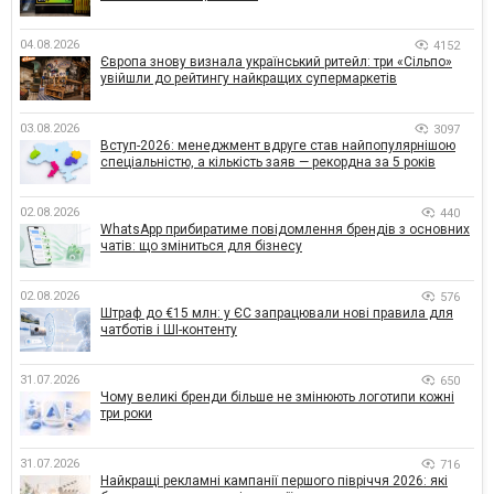
04.08.2026
4152
Європа знову визнала український ритейл: три «Сільпо»
увійшли до рейтингу найкращих супермаркетів
03.08.2026
3097
Вступ-2026: менеджмент вдруге став найпопулярнішою
спеціальністю, а кількість заяв — рекордна за 5 років
02.08.2026
440
WhatsApp прибиратиме повідомлення брендів з основних
чатів: що зміниться для бізнесу
02.08.2026
576
Штраф до €15 млн: у ЄС запрацювали нові правила для
чатботів і ШІ-контенту
31.07.2026
650
Чому великі бренди більше не змінюють логотипи кожні
три роки
31.07.2026
716
Найкращі рекламні кампанії першого півріччя 2026: які