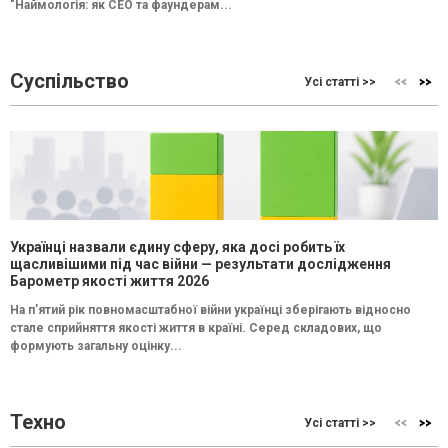
"Наймологія: як СEO та фаундерам...
Суспільство
Усі статті >>
Українці назвали єдину сферу, яка досі робить їх
щасливішими під час війни — результати дослідження
Барометр якості життя 2026
На п’ятий рік повномасштабної війни українці зберігають відносно
стале сприйняття якості життя в країні. Серед складових, що
формують загальну оцінку...
Техно
Усі статті >>