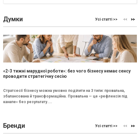
Думки
Усі статті >>
«2-3 тижні марудної роботи»: без чого бізнесу немає сенсу
проводити стратегічну сесію
Стратсесії бізнесу можна умовно поділити на 3 типи: провальна,
збалансована й трансформаційна. Провальна — це «рефлексія під
канапе» без результату....
Бренди
Усі статті >>