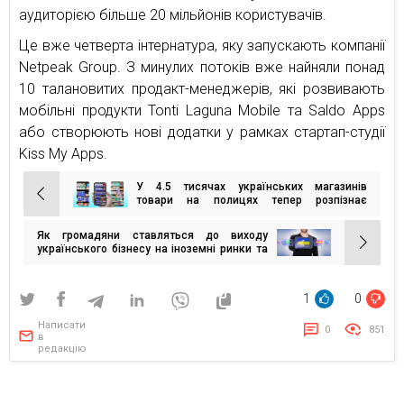
аудиторією більше 20 мільйонів користувачів.
Це вже четверта інтернатура, яку запускають компанії
Netpeak Group. З минулих потоків вже найняли понад
10 талановитих продакт-менеджерів, які розвивають
мобільні продукти Tonti Laguna Mobile та Saldo Apps
або створюють нові додатки у рамках стартап-студії
Kiss My Apps.
У 4.5 тисячах українських магазинів
Навігація
товари на полицях тепер розпізнає
комп’ютерний зір. Навіщо це почали
записів
робити?
Як громадяни ставляться до виходу
українського бізнесу на іноземні ринки та
якого ефекту очікують?
1
0
Написати
0
851
в
редакцію