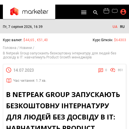
Пт, 7 серпня 2026, 16:39
UA
RU
Курс валют:
$44,65 , €51,40
Курс Біткоїн:
$64303
Головна
Новини
В Netpeak Group запускають безкоштовну інтернатуру для людей без
досвіду в IT: навчатимуть Product Growth менеджерів
14.07.2023
0
851
Час читання: 1.7 хв.
В NETPEAK GROUP ЗАПУСКАЮТЬ
БЕЗКОШТОВНУ ІНТЕРНАТУРУ
ДЛЯ ЛЮДЕЙ БЕЗ ДОСВІДУ В IT:
НАВЧАТИМУТЬ PRODUCT