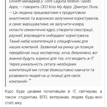
Growth менеджер у Tonti Laguna Mobile і Saldo
Apps, — говорить СЕО Kiss My Apps Дмитро Лола.
— Ця людина працюватиме з продуктовою
аналітикою та воронкою залучення користувачів,
а саме: вирішуватиме, як залучити юзера,
скласти семантичне ядро, створити ілюстрації,
paywall, впровадити онбординг користувача.
Такий набір компетенцій є специфічним для
наших компаній. Зазвичай на ринку ця позиція
передбачає іншу експертизу, хоча, безумовно, всі
знання будуть корисні для тих, хто входить в IT.
Через унікальність сетапу необхідних
компетенцій ми готові безкоштовно навчати та
розвивати людей на ці позиції для своїх
компаній».
Курс буде цікавим початківцям в IT, світчерам, а
також студентам, ВПО, ветеранам, людям будь-якої
статі, віку.