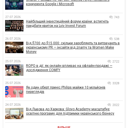
конкурента Google і Microsoft
27.07.2026
743
Найбільший інвестиційний форум країни: встигніть
придбати квиток на Lviv Invest Forum
26.07.2026
538
Від $700 до $15 000: скільки заробляють та витрачають в
українському PR — інсайти від znamy та Women Make
Money
25.07.2026
2722
ROPO в дії: як онлайн впливає на офлайн-продажі —
дослідження COMFY
25.07.2026
3328
Як один оберт приніс Philips майже 10 мільйонів
переглядів
24.07.2026
2022
Від Львова до Харкова: Glovo Academy масштабує
освітню програму для підтримки українського бізнесу
БІЛЬШЕ