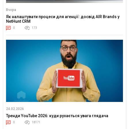
Вчора
Як налаштувати процеси для агенції: досвід AIR Brands у
NetHunt CRM
0
173
24.02.2026
Тренди YouTube 2026: куди рухається увага глядача
0
18171