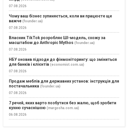
07.08.2026
Чому ваш бізнес зупиняється, коли ви працюєте ще
важче
(founder.ua)
07.08.2026
Власник TikTok розробляє ШІ-модель, схожу за
масштабом до Anthropic Mythos
(founder.ua)
07.08.2026
НБУ оновив підходи до фінмоніторингу: що зміниться
для банків і клієнтів
(economist.com.ua)
07.08.2026
Продаж меблів для державних установ: інструкція для
постачальника
(founder.ua)
07.08.2026
7 речей, яких варто позбутися без жалю, щоб зробити
кухню сучаснішою
(margosha.com.ua)
06.08.2026