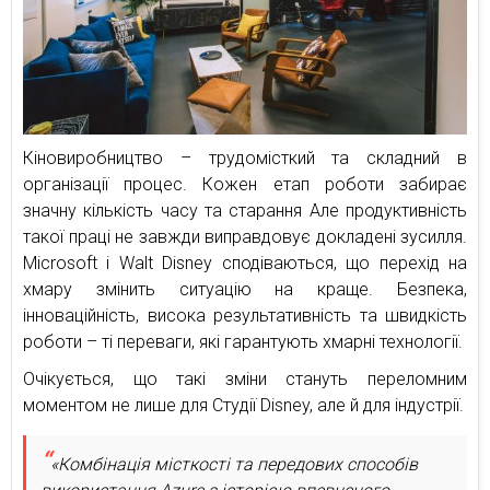
Кіновиробництво – трудомісткий та складний в
організації процес. Кожен етап роботи забирає
значну кількість часу та старання Але продуктивність
такої праці не завжди виправдовує докладені зусилля.
Microsoft і Walt Disney сподіваються, що перехід на
хмару змінить ситуацію на краще. Безпека,
інноваційність, висока результативність та швидкість
роботи – ті переваги, які гарантують хмарні технології.
Очікується, що такі зміни стануть переломним
моментом не лише для Cтудії Disney, але й для індустрії.
«Комбінація місткості та передових способів