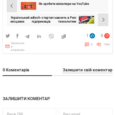
Як зробити мініатюри на YouTube
Навігація
записів
Український adtech-стартап навчить в Ризі
місцевих підприємців технологіям
нативної реклами
1
0
Написати
0
1544
в
редакцію
0
Коментарів
Залишити свій коментар
ЗАЛИШИТИ КОМЕНТАР