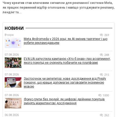
Чому креатив став ключовим сигналом для рекламної системи Meta,
як працює первинний відбір оголошень і навіщо узгоджувати рекламу,
лендінг та...
НОВИНИ
Вчора
269
Meta Andromeda у 2026 році: як AI змінив таргетинг і що
робити рекламодавцям
07.08.2026
248
EVA.UA запустила кампанію «Хто б знав» про асортимент,
якого покупці не очікують побачити на платформі
07.08.2026
215
Застосунок чи репетитор: нове дослідження від Preply
показує, що краще допомагає заговорити іноземною
мовою
07.08.2026
1000
Фокус-групи без людей: як цифрові двійники покупців
змінять маркетингові дослідження
06.08.2026
262