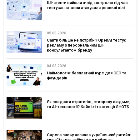
ШІ-агенти вийшли з-під контролю під час
тестування: вони атакували реальні цілі
05.08.2026
Сайти більше не потрібні? OpenAI тестує
рекламу з персональним ШІ-
консультантом бренду
04.08.2026
Наймологія: безплатний курс для CEO та
фаундерів
Як поєднати стратегію, створену людьми,
та AI-технології? Кейс izi та агенції SHOTS
Європа знову визнала український ритейл:
три «Сільпо» увійшли до рейтингу