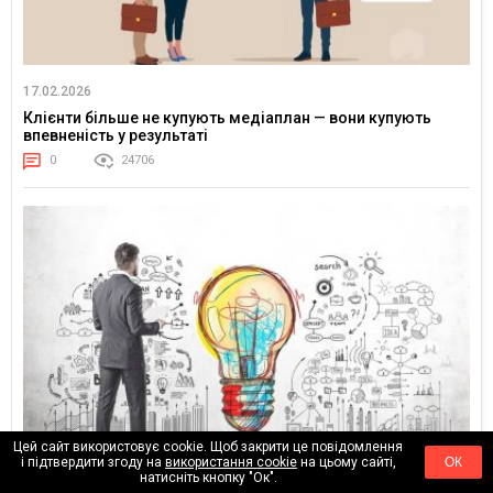
17.02.2026
Клієнти більше не купують медіаплан — вони купують
впевненість у результаті
0
24706
Цей сайт використовує cookie. Щоб закрити це повідомлення
і підтвердити згоду на
використання cookie
на цьому сайті,
ОК
01.02.2026
натисніть кнопку "Ок".