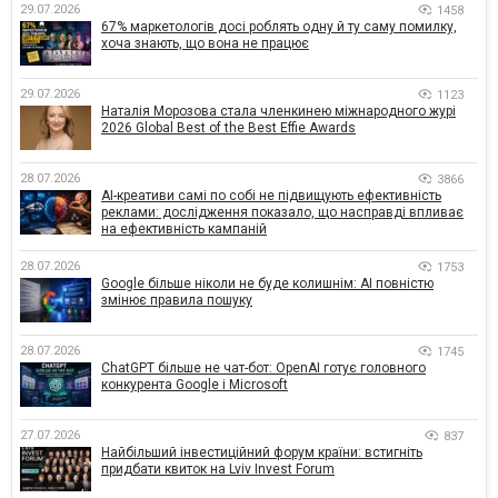
29.07.2026
1458
67% маркетологів досі роблять одну й ту саму помилку,
хоча знають, що вона не працює
29.07.2026
1123
Наталія Морозова стала членкинею міжнародного журі
2026 Global Best of the Best Effie Awards
28.07.2026
3866
AI-креативи самі по собі не підвищують ефективність
реклами: дослідження показало, що насправді впливає
на ефективність кампаній
28.07.2026
1753
Google більше ніколи не буде колишнім: AI повністю
змінює правила пошуку
28.07.2026
1745
ChatGPT більше не чат-бот: OpenAI готує головного
конкурента Google і Microsoft
27.07.2026
837
Найбільший інвестиційний форум країни: встигніть
придбати квиток на Lviv Invest Forum