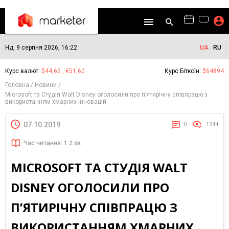
Нд, 9 серпня 2026, 16:22
UA
RU
Курс валют:
$44,65 , €51,60
Курс Біткоїн:
$64894
Головна
Новини
Microsoft та Студія Walt Disney оголосили про п’ятирічну співпрацю з
використанням хмарних інновацій
07.10.2019
0
1544
Час читання: 1.2 хв.
MICROSOFT ТА СТУДІЯ WALT
DISNEY ОГОЛОСИЛИ ПРО
П’ЯТИРІЧНУ СПІВПРАЦЮ З
ВИКОРИСТАННЯМ ХМАРНИХ