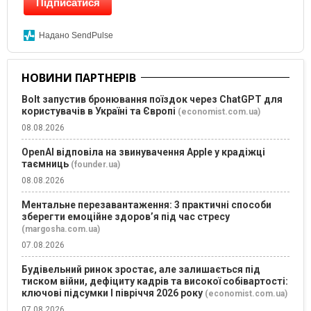
Підписатися
Надано SendPulse
НОВИНИ ПАРТНЕРІВ
Bolt запустив бронювання поїздок через ChatGPT для
користувачів в Україні та Європі
(economist.com.ua)
08.08.2026
OpenAI відповіла на звинувачення Apple у крадіжці
таємниць
(founder.ua)
08.08.2026
Ментальне перезавантаження: 3 практичні способи
зберегти емоційне здоров’я під час стресу
(margosha.com.ua)
07.08.2026
Будівельний ринок зростає, але залишається під
тиском війни, дефіциту кадрів та високої собівартості:
ключові підсумки І півріччя 2026 року
(economist.com.ua)
07.08.2026