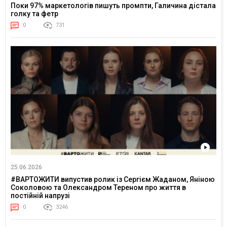
Поки 97% маркетологів пишуть промпти, Галичина дістала
голку та фетр
0
731
25.06.2026
#ВАРТОЖИТИ випустив ролик із Сергієм Жаданом, Яніною
Соколовою та Олександром Тереном про життя в
постійній напрузі
0
3246