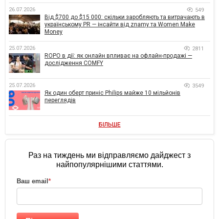
26.07.2026
549
Від $700 до $15 000: скільки заробляють та витрачають в
українському PR — інсайти від znamy та Women Make
Money
25.07.2026
2811
ROPO в дії: як онлайн впливає на офлайн-продажі —
дослідження COMFY
25.07.2026
3549
Як один оберт приніс Philips майже 10 мільйонів
переглядів
БІЛЬШЕ
Раз на тиждень ми відправляємо дайджест з
найпопулярнішими статтями.
Ваш email
*