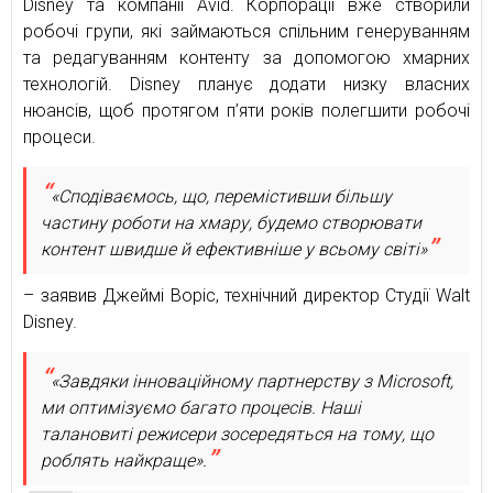
Disney та компанії Avid. Корпорації вже створили
робочі групи, які займаються спільним генеруванням
та редагуванням контенту за допомогою хмарних
технологій. Disney планує додати низку власних
нюансів, щоб протягом п’яти років полегшити робочі
процеси.
«Сподіваємось, що, перемістивши більшу
частину роботи на хмару, будемо створювати
контент швидше й ефективніше у всьому світі»
– заявив Джеймі Воріс, технічний директор Студії Walt
Disney.
«Завдяки інноваційному партнерству з Microsoft,
ми оптимізуємо багато процесів. Наші
талановиті режисери зосередяться на тому, що
роблять найкраще».