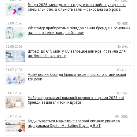
03.08.2026
3262
Вступ-2026: менеджмент вдруге став найпопулярнішою
спеціальністю, а кількість заяв — рекордна за 5 років
02.08.2026
455
WhatsApp прибиратиме повідомлення брендів з основних
чатів: що зміниться для бізнесу
02.08.2026
596
Штраф до €15 млн: у ЄС запрацювали нові правила для
чатботів і ШІ-контенту
31.07.2026
671
Чому великі бренди більше не змінюють логотипи кожні
три роки
31.07.2026
754
Найкращі рекламні кампанії першого півріччя 2026: які
бренди задавали тон індустрії
30.07.2026
1002
Куди рухається маркетинг: головні сигнали ринку за
підсумками Digital Marketing Day від GoIT