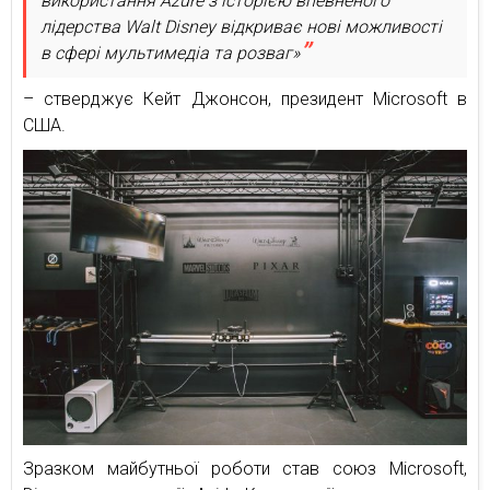
використання Azure з історією впевненого
лідерства Walt Disney відкриває нові можливості
в сфері мультимедіа та розваг»
– стверджує Кейт Джонсон, президент Microsoft в
США.
Зразком майбутньої роботи став союз Microsoft,