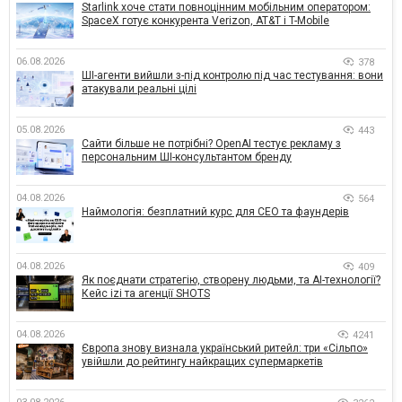
Starlink хоче стати повноцінним мобільним оператором:
SpaceX готує конкурента Verizon, AT&T і T-Mobile
06.08.2026
378
ШІ-агенти вийшли з-під контролю під час тестування: вони
атакували реальні цілі
05.08.2026
443
Сайти більше не потрібні? OpenAI тестує рекламу з
персональним ШІ-консультантом бренду
04.08.2026
564
Наймологія: безплатний курс для CEO та фаундерів
04.08.2026
409
Як поєднати стратегію, створену людьми, та AI-технології?
Кейс izi та агенції SHOTS
04.08.2026
4241
Європа знову визнала український ритейл: три «Сільпо»
увійшли до рейтингу найкращих супермаркетів