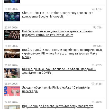
28.07.2026
1734
ChatGPT більше не чат-бот: OpenAI готує головного
конкурента Google і Microsoft
27.07.2026
796
Найбільший інвестиційний форум країни: встигніть
придбати квиток на Lviv Invest Forum
26.07.2026
544
Від $700 до $15 000: скільки заробляють та витрачають в
українському PR — інсайти від znamy та Women Make
Money
25.07.2026
2765
ROPO в дії: як онлайн впливає на офлайн-продажі —
дослідження COMFY
25.07.2026
3438
Як один оберт приніс Philips майже 10 мільйонів
переглядів
24.07.2026
2030
Від Львова до Харкова: Glovo Academy масштабує