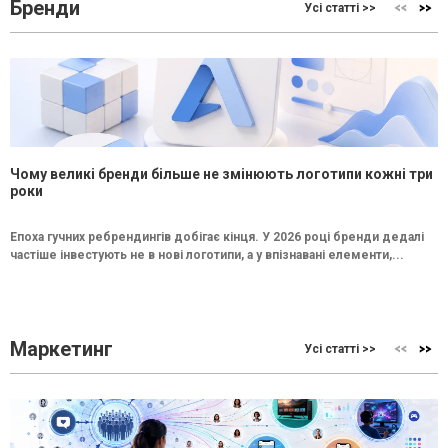
Бренди
Усі статті >>
Чому великі бренди більше не змінюють логотипи кожні три
роки
Епоха гучних ребрендингів добігає кінця. У 2026 році бренди дедалі
частіше інвестують не в нові логотипи, а у впізнавані елементи,...
Маркетинг
Усі статті >>