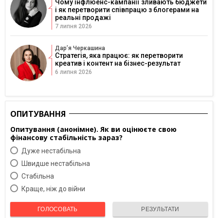
Чому інфлюенс-кампанії зливають бюджети
і як перетворити співпрацю з блогерами на
реальні продажі
7 липня 2026
Дарʼя Черкашина
Стратегія, яка працює: як перетворити
креатив і контент на бізнес-результат
6 липня 2026
ОПИТУВАННЯ
Опитування (анонімне). Як ви оцінюєте свою
фінансову стабільність зараз?
Дуже нестабільна
Швидше нестабільна
Cтабільна
Краще, ніж до війни
ГОЛОСОВАТЬ
РЕЗУЛЬТАТИ