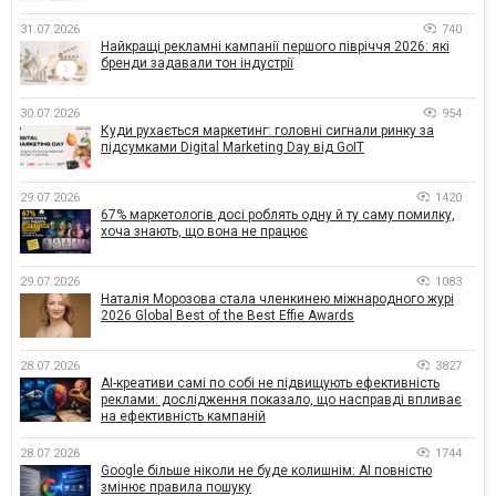
31.07.2026
740
Найкращі рекламні кампанії першого півріччя 2026: які
бренди задавали тон індустрії
30.07.2026
954
Куди рухається маркетинг: головні сигнали ринку за
підсумками Digital Marketing Day від GoIT
29.07.2026
1420
67% маркетологів досі роблять одну й ту саму помилку,
хоча знають, що вона не працює
29.07.2026
1083
Наталія Морозова стала членкинею міжнародного журі
2026 Global Best of the Best Effie Awards
28.07.2026
3827
AI-креативи самі по собі не підвищують ефективність
реклами: дослідження показало, що насправді впливає
на ефективність кампаній
28.07.2026
1744
Google більше ніколи не буде колишнім: AI повністю
змінює правила пошуку