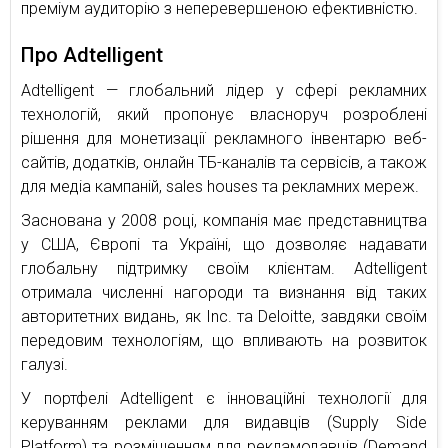
преміум аудиторію з неперевершеною ефективністю.
Про Adtelligent
Adtelligent — глобальний лідер у сфері рекламних
технологій, який пропонує власноруч розроблені
рішення для монетизації рекламного інвентарю веб-
сайтів, додатків, онлайн ТБ-каналів та сервісів, а також
для медіа кампаній, sales houses та рекламних мереж.
Заснована у 2008 році, компанія має представництва
у США, Європі та Україні, що дозволяє надавати
глобальну підтримку своїм клієнтам. Adtelligent
отримала численні нагороди та визнання від таких
авторитетних видань, як Inc. та Deloitte, завдяки своїм
передовим технологіям, що впливають на розвиток
галузі.
У портфелі Adtelligent є інноваційні технології для
керуванням реклами для видавців (Supply Side
Platform) та розміщенням для рекламодавців (Demand