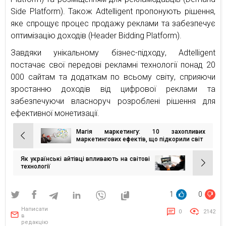
Side Platform). Також Adtelligent пропонують рішення,
яке спрощує процес продажу реклами та забезпечує
оптимізацію доходів (Header Bidding Platform).
Завдяки унікальному бізнес-підходу, Adtelligent
постачає свої передові рекламні технології понад 20
000 сайтам та додаткам по всьому світу, сприяючи
зростанню доходів від цифрової реклами та
забезпечуючи власноруч розроблені рішення для
ефективної монетизації.
Магія маркетингу: 10 захопливих
Навігація
маркетингових ефектів, що підкорили світ
записів
Як українські айтівці впливають на світові
технології
1
0
Написати
0
2142
в
редакцію