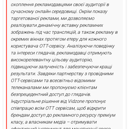
охоплення рекламодавцями своєї аудиторії в
сучасному онлайн середовищі. Окрім показу
таргетованої реклами, ми дозволяємо
реалізувати динамічну вставку рекламних
зображень під час трансляцій, а також рекламу в
окремих вікнах протягом етеру для кожного
користувача OTT-сервісу. Аналізуючи поведінку
та інтереси глядачів, рекламодавці отримують
високорелевантну цільову аудиторію,
підвищуючи залученість і забезпечуючи кращі
результати. Завдяки партнерству з провідними
OTT-сервісами та всесвітньо відомими
телеканалами ми пропонуємо клієнтам
безпрецедентний доступ до глядачів.
Індустріальне рішення від Vidzone пропонує
співпрацю всім OTT сервісам, щоб відкрити
брендам доступ до рекламного ресурсу преміум
класу, а власникам медіа – отримувати
ефективний інструмент для монетизації свого