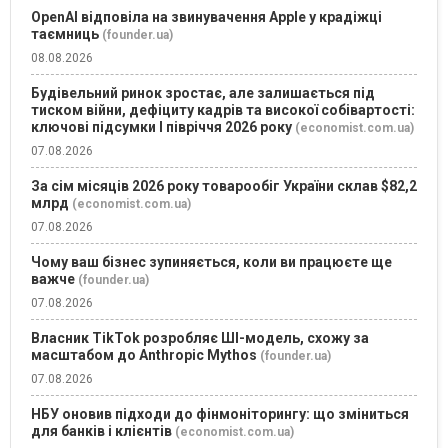
OpenAI відповіла на звинувачення Apple у крадіжці
таємниць
(founder.ua)
08.08.2026
Будівельний ринок зростає, але залишається під
тиском війни, дефіциту кадрів та високої собівартості:
ключові підсумки І півріччя 2026 року
(economist.com.ua)
07.08.2026
За сім місяців 2026 року товарообіг України склав $82,2
млрд
(economist.com.ua)
07.08.2026
Чому ваш бізнес зупиняється, коли ви працюєте ще
важче
(founder.ua)
07.08.2026
Власник TikTok розробляє ШІ-модель, схожу за
масштабом до Anthropic Mythos
(founder.ua)
07.08.2026
НБУ оновив підходи до фінмоніторингу: що зміниться
для банків і клієнтів
(economist.com.ua)