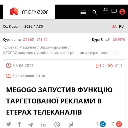
Сб, 8 серпня 2026, 17:30
UA
RU
Курс валют:
$44,65 , €51,60
Курс Біткоїн:
$64976
Головна
Маркетинг
Digital-маркетинг
MEGOGO запустив функцію таргетованої реклами в етерах телеканалів
05.06.2023
0
2142
Час читання: 3.1 хв.
MEGOGO ЗАПУСТИВ ФУНКЦІЮ
ТАРГЕТОВАНОЇ РЕКЛАМИ В
ЕТЕРАХ ТЕЛЕКАНАЛІВ
1
0