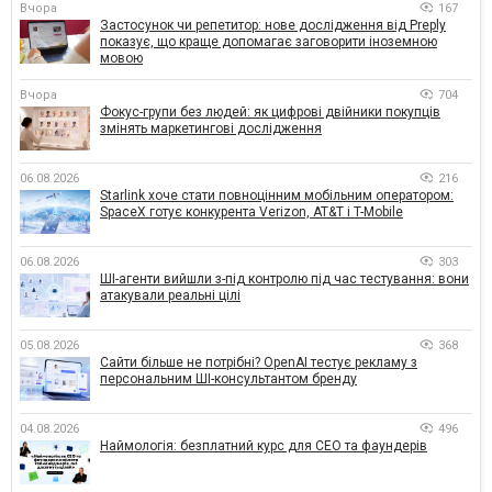
Вчора
167
Застосунок чи репетитор: нове дослідження від Preply
показує, що краще допомагає заговорити іноземною
мовою
Вчора
704
Фокус-групи без людей: як цифрові двійники покупців
змінять маркетингові дослідження
06.08.2026
216
Starlink хоче стати повноцінним мобільним оператором:
SpaceX готує конкурента Verizon, AT&T і T-Mobile
06.08.2026
303
ШІ-агенти вийшли з-під контролю під час тестування: вони
атакували реальні цілі
05.08.2026
368
Сайти більше не потрібні? OpenAI тестує рекламу з
персональним ШІ-консультантом бренду
04.08.2026
496
Наймологія: безплатний курс для CEO та фаундерів