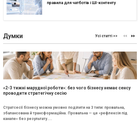
правила для чатботів і ШІ-контенту
Думки
Усі статті >>
«2-3 тижні марудної роботи»: без чого бізнесу немає сенсу
проводити стратегічну сесію
Стратсесії бізнесу можна умовно поділити на 3 типи: провальна,
збалансована й трансформаційна. Провальна — це «рефлексія під
канапе» без результату....