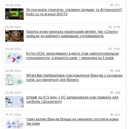
04.08.2026
371
Як поєднати стратегію, створену людьми, та AI-технології?
Кейс izi та агенції SHOTS
04.08.2026
4199
Європа знову визнала український ритейл: три «Сільпо»
увійшли до рейтингу найкращих супермаркетів
03.08.2026
3180
Вступ-2026: менеджмент вдруге став найпопулярнішою
спеціальністю, а кількість заяв — рекордна за 5 років
02.08.2026
448
WhatsApp прибиратиме повідомлення брендів з основних
чатів: що зміниться для бізнесу
02.08.2026
588
Штраф до €15 млн: у ЄС запрацювали нові правила для
чатботів і ШІ-контенту
31.07.2026
663
Чому великі бренди більше не змінюють логотипи кожні
три роки