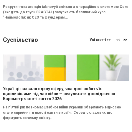
Рекрутингова агенція talanovyti спільно з операційною системою Core
(входять до групи FRACTAL) запускають безплатний курс
"Наймологія: як СEO та фаундерам...
Суспільство
Усі статті >>
Українці назвали єдину сферу, яка досі робить їх
щасливішими під час війни — результати дослідження
Барометр якості життя 2026
На п’ятий рік повномасштабної війни українці зберігають відносно
стале сприйняття якості життя в країні. Серед складових, що
формують загальну оцінку...