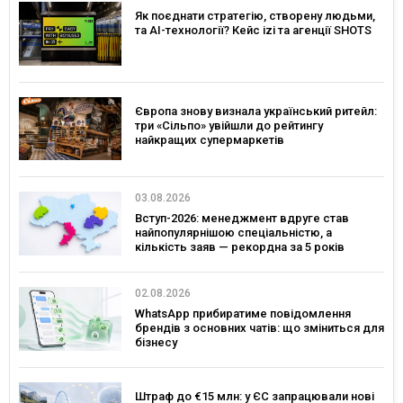
Як поєднати стратегію, створену людьми,
та AI-технології? Кейс izi та агенції SHOTS
Європа знову визнала український ритейл:
три «Сільпо» увійшли до рейтингу
найкращих супермаркетів
03.08.2026
Вступ-2026: менеджмент вдруге став
найпопулярнішою спеціальністю, а
кількість заяв — рекордна за 5 років
02.08.2026
WhatsApp прибиратиме повідомлення
брендів з основних чатів: що зміниться для
бізнесу
Штраф до €15 млн: у ЄС запрацювали нові