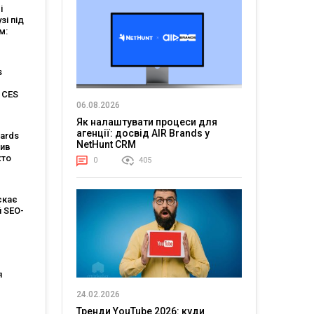
і
зі під
м:
l FMCG
Master-
s
 CES
06.08.2026
Як налаштувати процеси для
агенції: досвід AIR Brands у
ards
NetHunt CRM
сив
хто
0
405
112
их
ктів
скає
 SEO-
я
я
24.02.2026
 IAB
Тренди YouTube 2026: куди