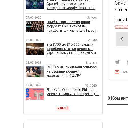
Саме 
OpenAI готує головного
конкурента Google і Microsoft
оціне
27.07.2026
835
Early 
Найбільший інвестиційний
storie
форум країни: встигніть
придбати квиток на Lviv Invest
Forum
Нав
26.07.2026
548
зап
Від $700 до $15 000: скільки
заробляють та витрачають в
українському PR — інсайти від
znamy та Women Make Money
25.07.2026
2809
ROPO в дії: як онлайн впливає
на офлайн-продажі —
Нап
дослідження COMFY
25.07.2026
3540
Як один оберт приніс Philips
майже 10 мільйонів переглядів
0
Комент
БІЛЬШЕ