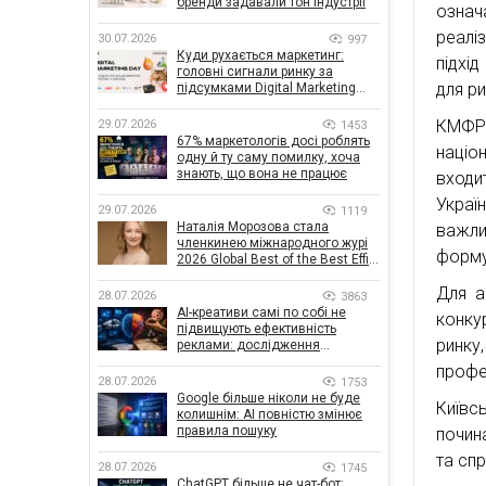
бренди задавали тон індустрії
означ
реалі
30.07.2026
997
Куди рухається маркетинг:
підхі
головні сигнали ринку за
для ри
підсумками Digital Marketing
Day від GoIT
КМФР
29.07.2026
1453
67% маркетологів досі роблять
націо
одну й ту саму помилку, хоча
знають, що вона не працює
входи
Украї
29.07.2026
1119
Наталія Морозова стала
важли
членкинею міжнародного журі
форму
2026 Global Best of the Best Effie
Awards
Для а
28.07.2026
3863
AI-креативи самі по собі не
конку
підвищують ефективність
ринку
реклами: дослідження
показало, що насправді
профес
впливає на ефективність
28.07.2026
1753
кампаній
Google більше ніколи не буде
Київс
колишнім: AI повністю змінює
правила пошуку
почин
та спр
28.07.2026
1745
ChatGPT більше не чат-бот: