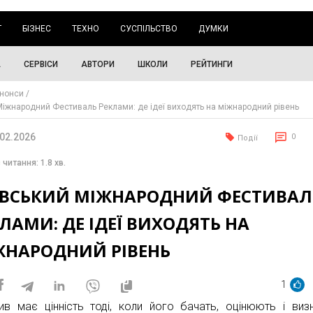
Г
БІЗНЕС
ТЕХНО
СУСПІЛЬСТВО
ДУМКИ
А
СЕРВІСИ
АВТОРИ
ШКОЛИ
РЕЙТИНГИ
нонси
Міжнародний Фестиваль Реклами: де ідеї виходять на міжнародний рівень
.02.2026
0
Події
 читання: 1.8 хв.
ЇВСЬКИЙ МІЖНАРОДНИЙ ФЕСТИВАЛ
ЛАМИ: ДЕ ІДЕЇ ВИХОДЯТЬ НА
ЖНАРОДНИЙ РІВЕНЬ
1
ив має цінність тоді, коли його бачать, оцінюють і виз