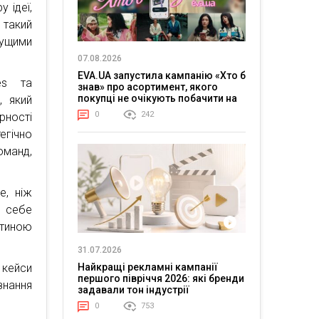
 ідеї,
 такий
чущими
07.08.2026
EVA.UA запустила кампанію «Хто б
es та
знав» про асортимент, якого
покупці не очікують побачити на
, який
платформі
0
242
рності
егічно
оманд,
е, ніж
о себе
стиною
31.07.2026
 кейси
Найкращі рекламні кампанії
першого півріччя 2026: які бренди
знання
задавали тон індустрії
0
753