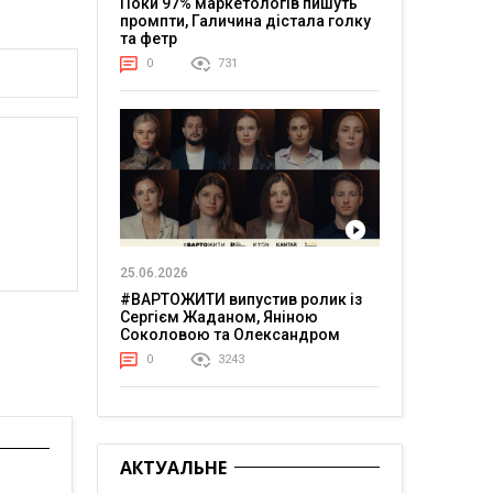
Поки 97% маркетологів пишуть
промпти, Галичина дістала голку
та фетр
0
731
25.06.2026
#ВАРТОЖИТИ випустив ролик із
Сергієм Жаданом, Яніною
Соколовою та Олександром
Тереном про життя в постійній
0
3243
напрузі
АКТУАЛЬНЕ