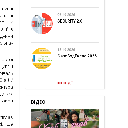
ативні
днанні
06.10.2026
SECURITY 2.0
сті. У
 а й з
одними
альна»
13.10.2026
ЄвроБудЕкспо 2026
асної
циплін
тиваль
Craft /
ВСІ ПОДІЇ
ектура
ндових
ьким і
ВІДЕО
глядає
і. Це