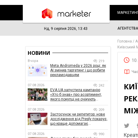
МАРКЕТИН
АГЕНТСТВ
Нд, 9 серпня 2026, 13:43
Головна
А
Київський 
НОВИНИ
10
Вчора
219
Meta Andromeda у 2026 році: як
AI змінив таргетинг і що робити
Час
рекламодавцям
КИ
07.08.2026
242
EVA.UA запустила кампанію
«Хто б знав» про асортимент,
РЕК
якого покупці не очікують
побачити на платформі
МІ
07.08.2026
209
Застосунок чи репетитор: нове
дослідження від Preply показує,
що краще допомагає
заговорити іноземною мовою
07.08.2026
990
Креат