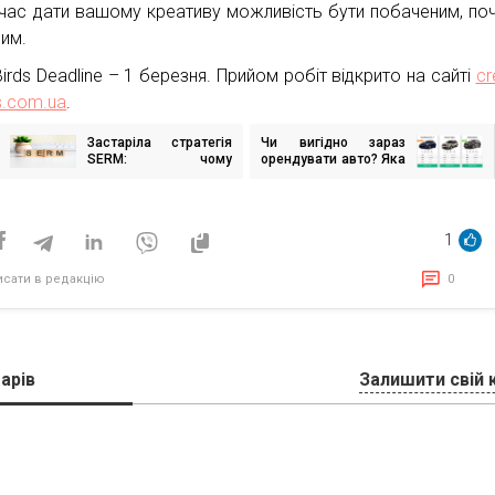
час дати вашому креативу можливість бути побаченим, поч
ним.
Birds Deadline – 1 березня. Прийом робіт відкрито на сайті
cr
s.com.ua
.
Застаріла стратегія
Чи вигідно зараз
ігація
SERM: чому
орендувати авто? Яка
исів
“витіснення негативу”
реальність
не закриває ризики
автопрокату в Україні
для бізнесу
у 2026 році?
1
исати в редакцію
0
арів
Залишити свій 