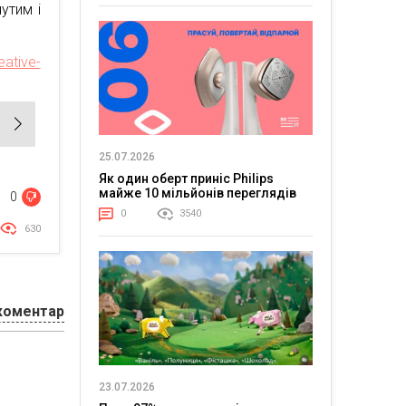
утим і
eative-
25.07.2026
Як один оберт приніс Philips
майже 10 мільйонів переглядів
0
0
3540
630
коментар
23.07.2026