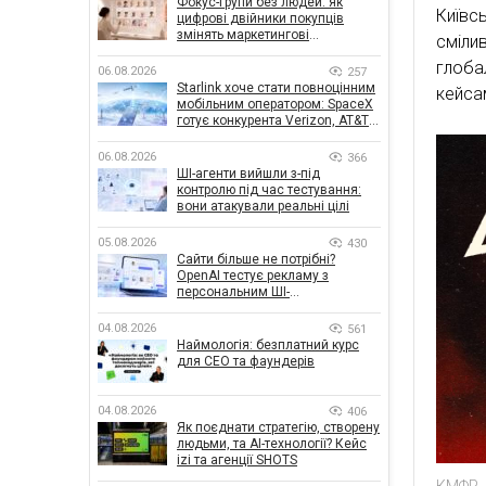
Фокус-групи без людей: як
Київс
цифрові двійники покупців
змінять маркетингові
сміли
дослідження
глоба
06.08.2026
257
Starlink хоче стати повноцінним
кейсам
мобільним оператором: SpaceX
готує конкурента Verizon, AT&T і
T-Mobile
06.08.2026
366
ШІ-агенти вийшли з-під
контролю під час тестування:
вони атакували реальні цілі
05.08.2026
430
Сайти більше не потрібні?
OpenAI тестує рекламу з
персональним ШІ-
консультантом бренду
04.08.2026
561
Наймологія: безплатний курс
для CEO та фаундерів
04.08.2026
406
Як поєднати стратегію, створену
людьми, та AI-технології? Кейс
izi та агенції SHOTS
КМФР