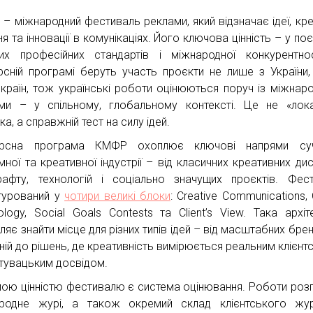
– міжнародний фестиваль реклами, який відзначає ідеї, кре
я та інновації в комунікаціях. Його ключова цінність – у поє
их професійних стандартів і міжнародної конкурентно
рсній програмі беруть участь проєкти не лише з України,
 країн, тож українські роботи оцінюються поруч із міжнар
ми – у спільному, глобальному контексті. Це не «лок
ка, а справжній тест на силу ідей.
урсна програма КМФР охоплює ключові напрями суч
мної та креативної індустрії – від класичних креативних дис
афту, технологій і соціально значущих проєктів. Фес
турований у
чотири великі блоки
: Creative Communications, 
ology, Social Goals Contests та Client’s View. Така архіт
ляє знайти місце для різних типів ідей – від масштабних бре
ній до рішень, де креативність вимірюється реальним клієнтс
тувацьким досвідом.
ою цінністю фестивалю є система оцінювання. Роботи роз
родне журі, а також окремий склад клієнтського жур