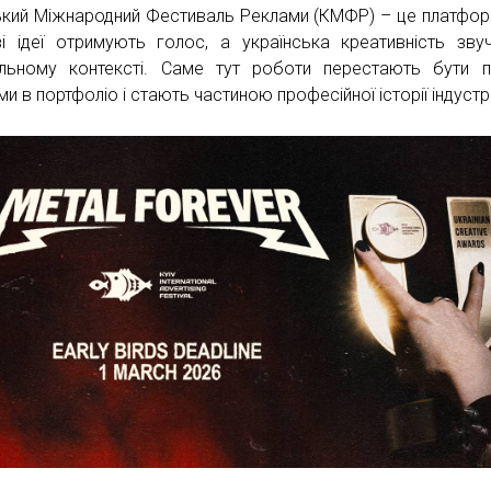
ький Міжнародний Фестиваль Реклами (КМФР) – це платфор
ві ідеї отримують голос, а українська креативність зву
льному контексті. Саме тут роботи перестають бути 
и в портфоліо і стають частиною професійної історії індустрі