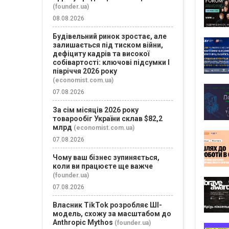
(founder.ua)
08.08.2026
Будівельний ринок зростає, але
залишається під тиском війни,
дефіциту кадрів та високої
собівартості: ключові підсумки І
півріччя 2026 року
(economist.com.ua)
07.08.2026
За сім місяців 2026 року
товарообіг України склав $82,2
млрд
(economist.com.ua)
07.08.2026
Чому ваш бізнес зупиняється,
коли ви працюєте ще важче
(founder.ua)
07.08.2026
Власник TikTok розробляє ШІ-
модель, схожу за масштабом до
Anthropic Mythos
(founder.ua)