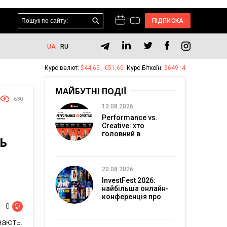
ПІДПИСКА
UA
RU
Курс валют:
$44,65 , €51,60
Курс Біткоїн:
$64914
МАЙБУТНІ ПОДІЇ
630
13.08.2026
Performance vs.
Creative: хто
головний в
Ь
перформанс-
маркетингу?
20.08.2026
InvestFest 2026:
найбільша онлайн-
конференція про
інвестиції
0
нають.