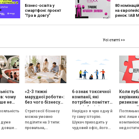
Диджитал і
Бізнес-освіта у
80 номінацій
Конструкти
смартфоні: проєкт
на європей
“Гра в довгу”
ринок: IAB 
залучив 16 000
Awards Ukra
учасників і
2026 прийм
запускає новий
заявки
сезон з грантами
Усі статті >>
ьність
«2-3 тижні
6 ознак токсичної
Коли пуб
ів: чому
марудної роботи»:
компанії, які
керівник
ше не
без чого бізнесу
потрібно помітити
ризиком
ацювати
немає сенсу
на співбесіді
репутації
лояльність
Стратсесії бізнесу
Нерідко я чую одну й
Погляньмо
», але
проводити
можна умовно
ту саму історію.
вічі: лише
ацювати
стратегічну сесію
 дуже
поділити на 3 типи:
Шукач приходить у
компаніє
мум
м довше
провальна,
чудовий офіс, його
недостатн
цює в
збалансована й
зустрічає усміхнений
Керівник 
им вона
трансформаційна.
HR, а назва компанії...
стати обл