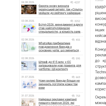
04.08.2026
4237
Європа знову визнала
КМФР 
український ритейл: три «Сільпо»
рішенн
увійшли до рейтингу найкращих
супермаркетів
висок
03.08.2026
3252
конку
Вступ-2026: менеджмент вдруге
став найпопулярнішою
інших
спеціальністю, а кількість заяв
кейса
— рекордна за 5 років
02.08.2026
455
відзна
WhatsApp прибиратиме
повідомлення брендів з
Конк
основних чатів: що зміниться
для бізнесу
рекла
02.08.2026
595
до кр
Штраф до €15 млн: у ЄС
запрацювали нові правила для
струк
чатботів і ШІ-контенту
Techn
дозво
31.07.2026
669
Чому великі бренди більше не
кампа
змінюють логотипи кожні три
роки
корис
31.07.2026
753
Окрем
Найкращі рекламні кампанії
міжна
першого півріччя 2026: які