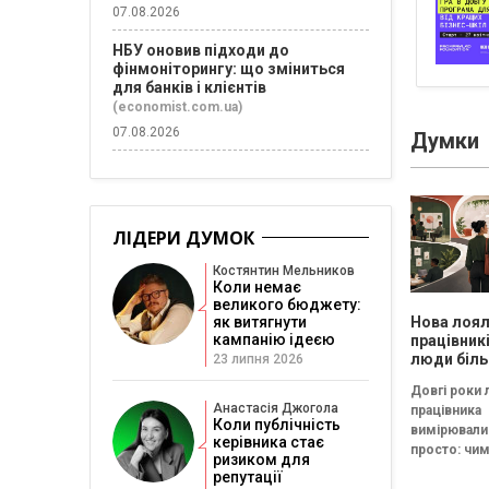
07.08.2026
НБУ оновив підходи до
фінмоніторингу: що зміниться
для банків і клієнтів
(economist.com.ua)
07.08.2026
Думки
ЛІДЕРИ ДУМОК
Костянтин Мельников
Коли немає
великого бюджету:
Нова лоял
як витягнути
кампанію ідеєю
працівник
люди біль
23 липня 2026
хочуть пр
Довгі роки 
«до пенсії
Анастасія Джогола
працівника
готові пр
Коли публічність
вимірювали
на макси
керівника стає
просто: чи
ризиком для
людина пра
репутації
компанії, т