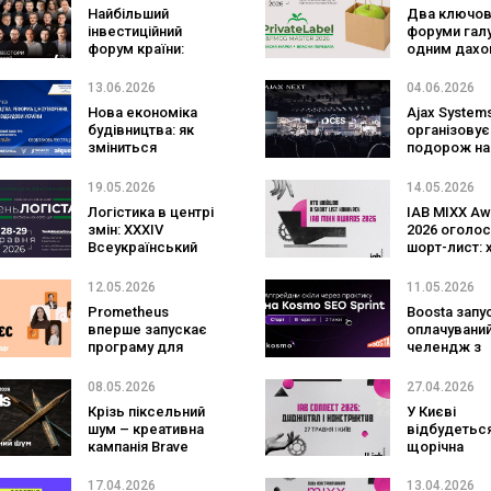
Найбільший
Два ключов
інвестиційний
форуми галу
форум країни:
одним дахо
встигніть придбати
PrivateLabe
квиток на Lviv
Master та
13.06.2026
04.06.2026
Invest Forum
Distribution
Нова економіка
Ajax System
2026 у МВЦ
будівництва: як
організовує
зміниться
подорож на
ціноутворення та
2027 для 60
вартість
студентів
19.05.2026
14.05.2026
відбудови України
Логістика в центрі
IAB MIXX Aw
змін: XXXIV
2026 оголо
Всеукраїнський
шорт-лист: 
День Логіста
увійшов до 
збере лідерів
найсильніш
12.05.2026
11.05.2026
ринку в Києві
digital-проє
Prometheus
Boosta запу
України
вперше запускає
оплачуваний
програму для
челендж з
українців у ЄС:
офером дл
навчання та
найкращих
08.05.2026
27.04.2026
професійний
Крізь піксельний
У Києві
супровід у Польщі
шум – креативна
відбудетьс
та Німеччині
кампанія Brave
щорічна
Awards 2026
конференція
Connect:
17.04.2026
13.04.2026