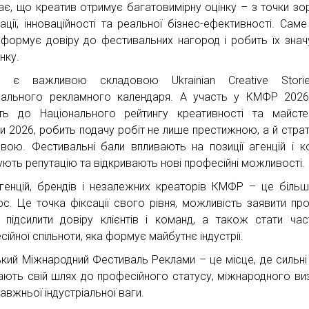
ає, що креатив отримує багатовимірну оцінку – з точки зору
зації, інноваційності та реальної бізнес-ефективності. Саме
д формує довіру до фестивальних нагород і робить їх зна
нку.
 є важливою складовою Ukrainian Creative Stori
нального рекламного календаря. А участь у КМФР 2026
ть до Національного рейтингу креативності та майсте
ни 2026, робить подачу робіт не лише престижною, а й страт
вою. Фестивальні бали впливають на позиції агенцій і к
ють репутацію та відкривають нові професійні можливості.
генцій, брендів і незалежних креаторів КМФР – це більш
рс. Це точка фіксації свого рівня, можливість заявити пр
, підсилити довіру клієнтів і команд, а також стати ча
ійної спільноти, яка формує майбутнє індустрії.
ький Міжнародний Фестиваль Реклами – це місце, де сильні
ають свій шлях до професійного статусу, міжнародного ви
авжньої індустріальної ваги.