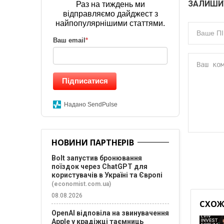
ЗАЛИШИ
Раз на тиждень ми
відправляємо дайджест з
найпопулярнішими статтями.
Ваш email
*
Підписатися
Надано SendPulse
НОВИНИ ПАРТНЕРІВ
Bolt запустив бронювання
поїздок через ChatGPT для
користувачів в Україні та Європі
(economist.com.ua)
08.08.2026
СХОЖІ
OpenAI відповіла на звинувачення
Apple у крадіжці таємниць