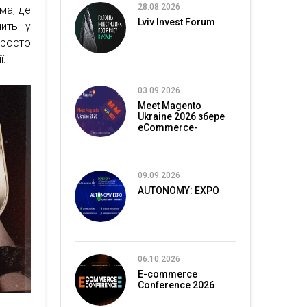
28.08.2026
ма, де
Lviv Invest Forum
чить у
просто
ї.
03.09.2026
Meet Magento
Ukraine 2026 збере
eCommerce-
спільноту в Києві
09.09.2026
AUTONOMY: EXPO
06.10.2026
E-commerce
Conference 2026