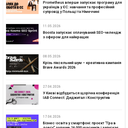
Prometheus вперше запускає програму для
українців у ЄС: навчання та професійний
супровід у Польщі та Німеччині
11.05.2026
Boosta запускає оплачуваний SEO-челендж
з офером для найкращих
08.05.2026
Крізь піксельний шум – креативна кампанія
Brave Awards 2026
27.04.2026
У Києві відбудеться щорічна конференція
IAB Connect: Диджитал і Конструктив
17.04.2026
Бізнес-освіта у смартфоні: проєкт “Гра в
довгу” залучив 16 000 учасників і запускає