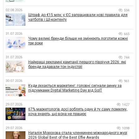
02.08.2026
594
Штраф до €15 млн: у ЄС запрацювали нові правила для
чатботів і ШІ-контенту
31.07.2026
665
Чому великі бренди більше не змінюють логотипи кожні
три роки
31.07.2026
744
Найкращі рекламні кампанії першого півріччя 2026: які
бренди задавали тон індустрії
30.07.2026
961
Куди рухається маркетинг: головні сигнали ринку за
підсумками Digital Marketing Day від GoIT
29.07.2026
1427
67% маркетологів досі роблять одну й ту саму помилку,
хоча знають, що вона не працює
29.07.2026
1098
Наталія Морозова стала членкинею міжнародного журі
2026 Global Best of the Best Effie Awards