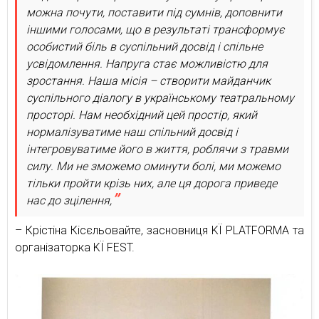
можна почути, поставити під сумнів, доповнити
іншими голосами, що в результаті трансформує
особистий біль в суспільний досвід і спільне
усвідомлення. Напруга стає можливістю для
зростання. Наша місія – створити майданчик
суспільного діалогу в українському театральному
просторі. Нам необхідний цей простір, який
нормалізуватиме наш спільний досвід і
інтегровуватиме його в життя, роблячи з травми
силу. Ми не зможемо оминути болі, ми можемо
тільки пройти крізь них, але ця дорога приведе
нас до зцілення,
– Крістіна Кісєльовайте, засновниця KЇ PLATFORMA та
організаторка KЇ FEST.