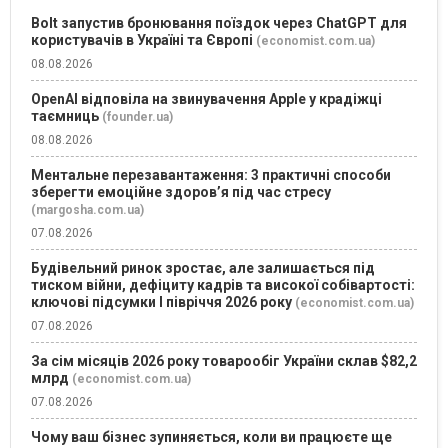
Bolt запустив бронювання поїздок через ChatGPT для
користувачів в Україні та Європі
(economist.com.ua)
08.08.2026
OpenAI відповіла на звинувачення Apple у крадіжці
таємниць
(founder.ua)
08.08.2026
Ментальне перезавантаження: 3 практичні способи
зберегти емоційне здоров’я під час стресу
(margosha.com.ua)
07.08.2026
Будівельний ринок зростає, але залишається під
тиском війни, дефіциту кадрів та високої собівартості:
ключові підсумки І півріччя 2026 року
(economist.com.ua)
07.08.2026
За сім місяців 2026 року товарообіг України склав $82,2
млрд
(economist.com.ua)
07.08.2026
Чому ваш бізнес зупиняється, коли ви працюєте ще