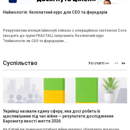
Наймологія: безплатний курс для CEO та фаундерів
Рекрутингова агенція talanovyti спільно з операційною системою Core
(входять до групи FRACTAL) запускають безплатний курс
"Наймологія: як СEO та фаундерам...
Суспільство
Усі статті >>
Українці назвали єдину сферу, яка досі робить їх
щасливішими під час війни — результати дослідження
Барометр якості життя 2026
На п’ятий рік повномасштабної війни українці зберігають відносно