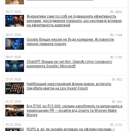
28.07.2026
3835
AI-креативи самі по собі не підвищують ефективність
реклами: дослідження показало, що насправді впливає
на ефективність кампаній
28.07.2026
1748
Google більше ніколи не буде колишнім: AI повністю
змінює правила пошуку
28.07.2026
1739
ChatGPT більше не чат-бот: OpenAI готує головного
конкурента Google і Microsoft
27.07.2026
802
Найбільший інвестиційний форум країни: встигніть
придбати квиток на Lviv Invest Forum
26.07.2026
546
Від $700 до $15 000: скільки заробляють та витрачають в
українському PR — інсайти від znamy та Women Make
Money
25.07.2026
2775
ROPO в дії: як онлайн впливає на офлайн-продажі —