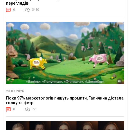
переглядів
0
3450
23.07.2026
Поки 97% маркетологів пишуть промпти, Галичина дістала
голку та фетр
0
726