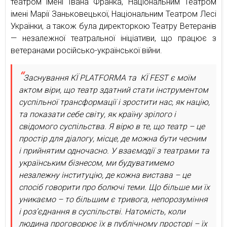
театром імені Івана Франка, Національним Театром
імені Марії Заньковецької, Національним Театром Лесі
Українки, а також була директоркою Театру Ветеранів
— незалежної театральної ініціативи, що працює з
ветеранами російсько-української війни.
Заснування KЇ PLATFORMA та KЇ FEST є моїм
актом віри, що театр здатний стати інструментом
суспільної трансформації і зростити нас, як націю,
та показати себе світу, як країну зрілого і
свідомого суспільства. Я вірю в те, що театр – це
простір для діалогу, місце, де можна бути чесним
і прийнятим одночасно. У взаємодії з театрами та
українським бізнесом, ми будуватимемо
незалежну інституцію, де кожна вистава – це
спосіб говорити про болючі теми. Що більше ми їх
уникаємо – то більшим є тривога, непорозуміння
і розʼєднання в суспільстві. Натомість, коли
людина проговорює їх в публічному просторі – їх