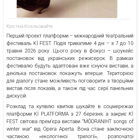
Крістіна Кісєльовайте
Перший проект платформи – міжнародний театральний
фестиваль KЇ FEST. Подія триватиме 4 дні – з 7 до 10
травня 2026 року. Цього року в фокусі – шоукейс
постановок від українських режисерок. В рамках
фестивалю будуть адаптовані вже існуючі вистави, а
декілька постановок покажуть вперше. Територією
для діалогу стане можливість поговорити з творцями
вистав після показів, а також під час серії панельних
дискусій.
Розклад та купівлю квитків шукайте в соцмережах
платформи KЇ PLATFORMA з 27 березня, а закриє KЇ
FEST світова прем’єра вистави “MŌDRANIHT songs of
winter war” від Opera Aperta. Вона стане заключною
частиною «екологічної трилогії», розпочатої