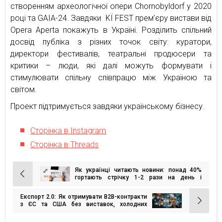
створенням археологічної опери Chornobyldorf у 2020
році та GAIA-24. Завдяки KЇ FEST прем’єру вистави від
Opera Aperta покажуть в Україні. Розділить спільний
досвід публіка з різних точок світу: куратори,
директори фестивалів, театральні продюсери та
критики – люди, які далі можуть формувати і
стимулювати спільну співпрацю між Україною та
світом.
Проект підтримується завдяки українському бізнесу.
Сторінка в Instagram
Cторінка в Threads
Як українці читають новини: понад 40%
Навігація
гортають стрічку 1-2 рази на день і
постійно перевіряють сповіщення —
записів
опитування
Експорт 2.0: Як отримувати B2B-контракти
з ЄС та США без виставок, холодних
дзвінків та роздутих бюджетів