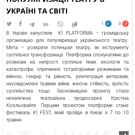
УКРАЇНІ ТА СВІТІ
1
0
В Україні запустили KЇ PLATFORMA – громадську
організацію для популяризації українського театру.
Мета – розкрити потенціал театру, як інструменту
суспільної трансформації. Платформа спонукатиме до
розмови на непрості суспільні теми: екологія та
катастрофи, спричинені тоталітарними режимами та
війною, гендер та рівність, реінтеграція ветеранів,
неусвідомлені травми війни, жіноча стійкість, зрілість
суспільства тощо. Засновницею проекту стала
незалежна театральна продюсерка Крістіна
Кісєльовайте. Першим проектом платформи стане
фестиваль KЇ FEST, який пройде в Києві з 7 по 10
травня.