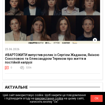
25.06.2026
#ВАРТОЖИТИ випустив ролик із Сергієм Жаданом, Яніною
Соколовою та Олександром Тереном про життя в
постійній напрузі
0
3206
АКТУАЛЬНЕ
Цей сайт використовує cookie. Щоб закрити це повідомлення
і підтвердити згоду на
використання cookie
на цьому сайті,
ОК
натисніть кнопку "Ок".