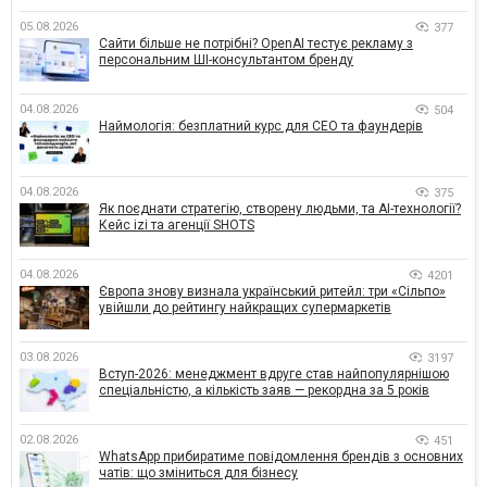
05.08.2026
377
Сайти більше не потрібні? OpenAI тестує рекламу з
персональним ШІ-консультантом бренду
04.08.2026
504
Наймологія: безплатний курс для CEO та фаундерів
04.08.2026
375
Як поєднати стратегію, створену людьми, та AI-технології?
Кейс izi та агенції SHOTS
04.08.2026
4201
Європа знову визнала український ритейл: три «Сільпо»
увійшли до рейтингу найкращих супермаркетів
03.08.2026
3197
Вступ-2026: менеджмент вдруге став найпопулярнішою
спеціальністю, а кількість заяв — рекордна за 5 років
02.08.2026
451
WhatsApp прибиратиме повідомлення брендів з основних
чатів: що зміниться для бізнесу