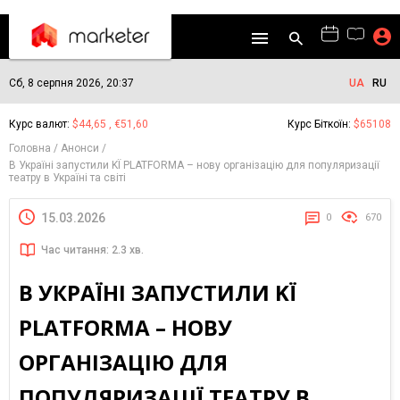
Сб, 8 серпня 2026, 20:37
UA
RU
Курс валют:
$44,65 , €51,60
Курс Біткоїн:
$65108
Головна
Анонси
В Україні запустили KЇ PLATFORMA – нову організацію для популяризації
театру в Україні та світі
15.03.2026
0
670
Час читання: 2.3 хв.
В УКРАЇНІ ЗАПУСТИЛИ KЇ
PLATFORMA – НОВУ
ОРГАНІЗАЦІЮ ДЛЯ
ПОПУЛЯРИЗАЦІЇ ТЕАТРУ В