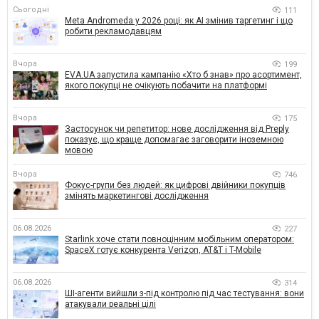
Сьогодні
111
Meta Andromeda у 2026 році: як AI змінив таргетинг і що
робити рекламодавцям
Вчора
199
EVA.UA запустила кампанію «Хто б знав» про асортимент,
якого покупці не очікують побачити на платформі
Вчора
175
Застосунок чи репетитор: нове дослідження від Preply
показує, що краще допомагає заговорити іноземною
мовою
Вчора
746
Фокус-групи без людей: як цифрові двійники покупців
змінять маркетингові дослідження
06.08.2026
227
Starlink хоче стати повноцінним мобільним оператором:
SpaceX готує конкурента Verizon, AT&T і T-Mobile
06.08.2026
314
ШІ-агенти вийшли з-під контролю під час тестування: вони
атакували реальні цілі