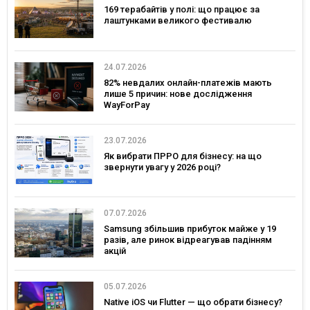
169 терабайтів у полі: що працює за
лаштунками великого фестивалю
24.07.2026
82% невдалих онлайн-платежів мають
лише 5 причин: нове дослідження
WayForPay
23.07.2026
Як вибрати ПРРО для бізнесу: на що
звернути увагу у 2026 році?
07.07.2026
Samsung збільшив прибуток майже у 19
разів, але ринок відреагував падінням
акцій
05.07.2026
Native iOS чи Flutter — що обрати бізнесу?