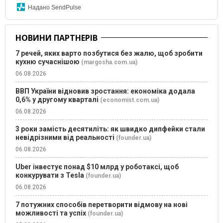
Надано SendPulse
НОВИНИ ПАРТНЕРІВ
7 речей, яких варто позбутися без жалю, щоб зробити
кухню сучаснішою
(margosha.com.ua)
06.08.2026
ВВП України відновив зростання: економіка додала
0,6% у другому кварталі
(economist.com.ua)
06.08.2026
3 роки замість десятиліть: як швидко дипфейки стали
невідрізними від реальності
(founder.ua)
06.08.2026
Uber інвестує понад $10 млрд у роботаксі, щоб
конкурувати з Tesla
(founder.ua)
06.08.2026
7 потужних способів перетворити відмову на нові
можливості та успіх
(founder.ua)