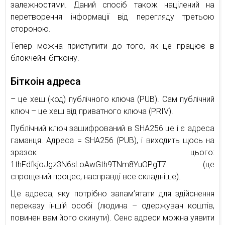
залежностями. Даний спосіб також націлений на
перетворення інформації від перегляду третьою
стороною.
Тепер можна приступити до того, як це працює в
блокчейні біткоіну.
Біткоін адреса
– це хеш (код) публічного ключа (PUB). Сам публічний
ключ – це хеш від приватного ключа (PRIV).
Публічний ключ зашифрований в SHA256 це і є адреса
гаманця. Адреса = SHA256 (PUB), і виходить щось на
зразок цього:
1thFdfkjoJgz3N6sLoAwGth9TNm8YuOPgT7 (це
спрощений процес, насправді все складніше).
Це адреса, яку потрібно запам’ятати для здійснення
переказу іншій особі (людина – одержувач коштів,
повинен вам його скинути). Сенс адреси можна уявити