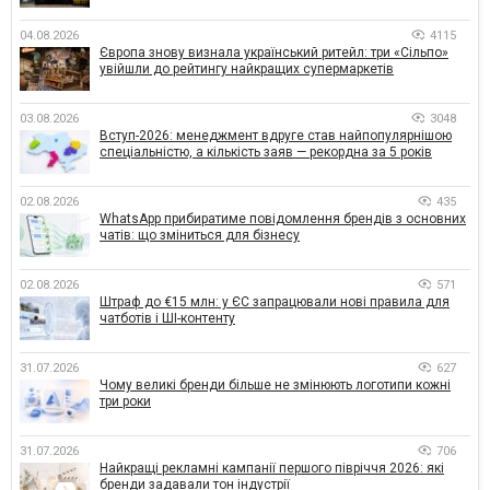
04.08.2026
4115
Європа знову визнала український ритейл: три «Сільпо»
увійшли до рейтингу найкращих супермаркетів
03.08.2026
3048
Вступ-2026: менеджмент вдруге став найпопулярнішою
спеціальністю, а кількість заяв — рекордна за 5 років
02.08.2026
435
WhatsApp прибиратиме повідомлення брендів з основних
чатів: що зміниться для бізнесу
02.08.2026
571
Штраф до €15 млн: у ЄС запрацювали нові правила для
чатботів і ШІ-контенту
31.07.2026
627
Чому великі бренди більше не змінюють логотипи кожні
три роки
31.07.2026
706
Найкращі рекламні кампанії першого півріччя 2026: які
бренди задавали тон індустрії