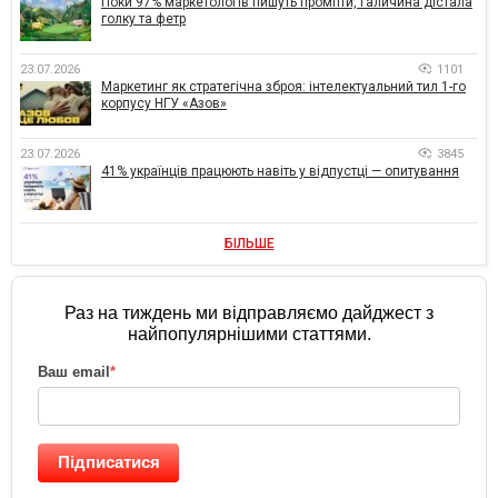
Поки 97% маркетологів пишуть промпти, Галичина дістала
голку та фетр
23.07.2026
1101
Маркетинг як стратегічна зброя: інтелектуальний тил 1-го
корпусу НГУ «Азов»
23.07.2026
3845
41% українців працюють навіть у відпустці — опитування
БІЛЬШЕ
Раз на тиждень ми відправляємо дайджест з
найпопулярнішими статтями.
Ваш email
*
Підписатися