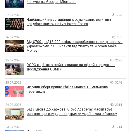
конкурента Google і Microsoft
27.07.2026
723
Найбільший інвестиційний форум країни: встигніть
придбати квиток на Lviv Invest Forum
26.07.2026
535
Від $700 до $15 000: скільки заробляють та витрачають в
українському PR — інсайти від znamy та Women Make
Money
25.07.2026
2695
ROPO в дії: як онлайн впливає на офлайн-продажі —
дослідження COMFY
25.07.2026
3246
Як один оберт приніс Philips майже 10 мільйонів
переглядів
24.07.2026
2014
Від Львова до Харкова: Glovo Academy масштабує
освітню програму для підтримки українського бізнесу
23.07.2026
714