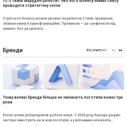
«2-3 тижні марудної роботи»: без чого бізнесу немає сенсу
проводити стратегічну сесію
Стратсесії бізнесу можна умовно поділити на 3 типи: провальна,
збалансована й трансформаційна. Провальна — це «рефлексія під
канапе» без результату....
Бренди
Усі статті >>
Чому великі бренди більше не змінюють логотипи кожні три
роки
Епоха гучних ребрендингів добігає кінця. У 2026 році бренди дедалі
частіше інвестують не в нові логотипи, а у впізнавані елементи,...