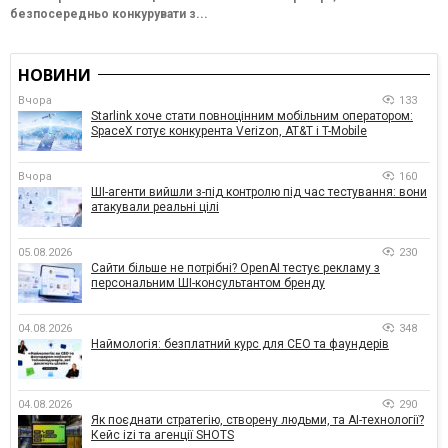
безпосередньо конкурувати з...
НОВИНИ
Вчора
133
Starlink хоче стати повноцінним мобільним оператором:
SpaceX готує конкурента Verizon, AT&T і T-Mobile
Вчора
160
ШІ-агенти вийшли з-під контролю під час тестування: вони
атакували реальні цілі
05.08.2026
230
Сайти більше не потрібні? OpenAI тестує рекламу з
персональним ШІ-консультантом бренду
04.08.2026
348
Наймологія: безплатний курс для CEO та фаундерів
04.08.2026
290
Як поєднати стратегію, створену людьми, та AI-технології?
Кейс izi та агенції SHOTS