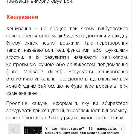
транзакцій використовується:
Хешування
Хешування – це процес при якому відбувається
перетворення інформації будь-якої довжини у вихідну
бітову рядок певної довжини. Такі перетворення
також називаються хеш-функціями або функціями
згортки, а їх результати називають хеш-кодом,
контрольною сумою або дайджестом повідомлення
(англ. Message digest). Результати хешировання
статистично унікальні. Послідовність, що відрізняється
хоча б одним байтом, що не буде перетворена в те ж
саме значення.
Простіше кажучи, інформація, яку ви збираєтеся
закодувати при хешуванні, в незалежності від розміру,
перетворюється в бітову рядок фіксованої довжини.
У що інвестувати? 15 найкращих і
Навігація
найвигідніших ідей для вкладення грошей