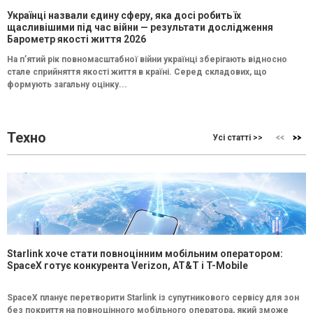
Українці назвали єдину сферу, яка досі робить їх
щасливішими під час війни — результати дослідження
Барометр якості життя 2026
На п’ятий рік повномасштабної війни українці зберігають відносно
стале сприйняття якості життя в країні. Серед складових, що
формують загальну оцінку...
Техно
Усі статті >>
Starlink хоче стати повноцінним мобільним оператором:
SpaceX готує конкурента Verizon, AT&T і T-Mobile
SpaceX планує перетворити Starlink із супутникового сервісу для зон
без покриття на повноцінного мобільного оператора, який зможе