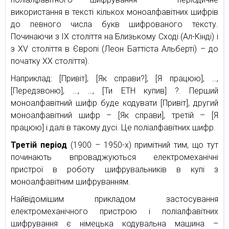
використання в тексті кількох моноалфавітних шифрів
до певного числа букв шифрованого тексту.
Починаючи з IX століття на Близькому Сході (Ал-Кінді) і
з XV століття в Європі (Леон Баттіста Альберті) – до
початку XX століття).
Наприклад: [Привіт]; [Як справи?]; [Я працюю], …,
[Передзвоню], …, …, [Ти ETH купив] ?. Перший
моноалфавітний шифр буде кодувати [Привіт], другий
моноалфавітний шифр – [Як справи], третій – [Я
працюю] і далі в такому дусі. Це поліалфавітних шифр.
Третій період
(1900 – 1950-х) примітний тим, що тут
починають впроваджуються електромеханічні
пристрої в роботу шифрувальників в купі з
моноалфавітним шифруванням.
Найвідомішим прикладом застосування
електромеханічного пристрою і поліалфавітних
шифрування є німецька кодувальна машина –