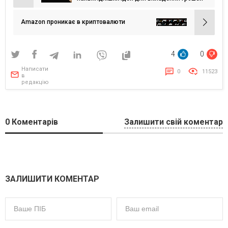
записів
Amazon проникає в криптовалюти
4
0
Написати
0
11523
в
редакцію
0
Коментарів
Залишити свій коментар
ЗАЛИШИТИ КОМЕНТАР