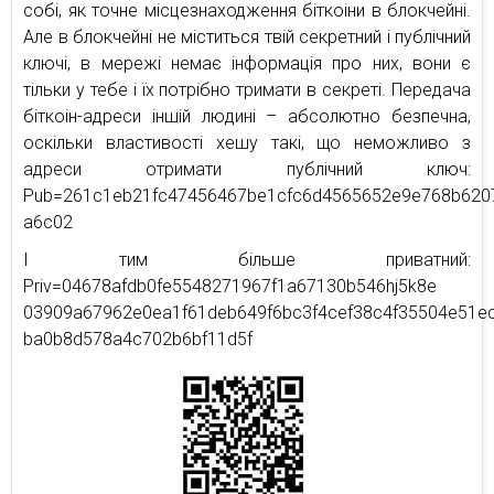
собі, як точне місцезнаходження біткоіни в блокчейні.
Але в блокчейні не міститься твій секретний і публічний
ключі, в мережі немає інформація про них, вони є
тільки у тебе і їх потрібно тримати в секреті. Передача
біткоін-адреси іншій людині – абсолютно безпечна,
оскільки властивості хешу такі, що неможливо з
адреси отримати публічний ключ:
Pub=261c1eb21fc47456467be1cfc6d4565652e9e768b620
a6c02
І тим більше приватний:
Priv=04678afdb0fe5548271967f1a67130b546hj5k8e
03909a67962e0ea1f61deb649f6bc3f4cef38c4f35504e51e
ba0b8d578a4c702b6bf11d5f