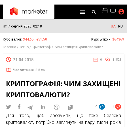
Пт, 7 серпня 2026, 02:18
UA
RU
Курс валют:
$44,65 , €51,50
Курс Біткоїн:
$64369
Головна
Техно
Криптографія: чим захищені криптовалюти?
21.04.2018
0
11523
Час читання: 3.5 хв.
КРИПТОГРАФІЯ: ЧИМ ЗАХИЩЕНІ
КРИПТОВАЛЮТИ?
4
0
Для того, щоб зрозуміти, що таке безпека
криптовалют, потрібно заглянути на пару тисяч років