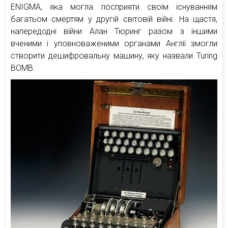
ENIGMA, яка могла посприяти своїм існуванням
багатьом смертям у другій світовій війні. На щастя,
напередодні війни Алан Тюринг разом з іншими
вченими і уповноваженими органами Англії змогли
створити дешифровальну машину, яку назвали Turing
BOMB.