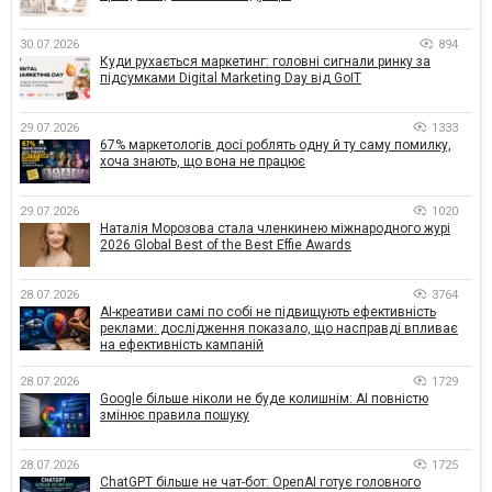
30.07.2026
894
Куди рухається маркетинг: головні сигнали ринку за
підсумками Digital Marketing Day від GoIT
29.07.2026
1333
67% маркетологів досі роблять одну й ту саму помилку,
хоча знають, що вона не працює
29.07.2026
1020
Наталія Морозова стала членкинею міжнародного журі
2026 Global Best of the Best Effie Awards
28.07.2026
3764
AI-креативи самі по собі не підвищують ефективність
реклами: дослідження показало, що насправді впливає
на ефективність кампаній
28.07.2026
1729
Google більше ніколи не буде колишнім: AI повністю
змінює правила пошуку
28.07.2026
1725
ChatGPT більше не чат-бот: OpenAI готує головного