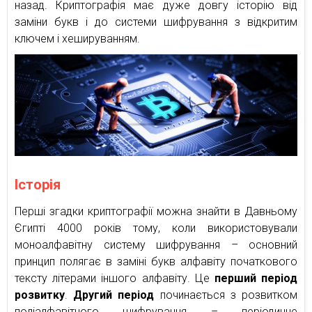
назад. Криптографія має дуже довгу історію від
заміни букв і до системи шифрування з відкритим
ключем і хешируванням.
Історія
Перші згадки криптографії можна знайти в Давньому
Єгипті 4000 років тому, коли використовували
моноалфавітну систему шифрування – основний
принцип полягає в заміні букв алфавіту початкового
тексту літерами іншого алфавіту. Це
перший період
розвитку
.
Другий період
починається з розвитком
поліалфавітного шифрування – періодичне