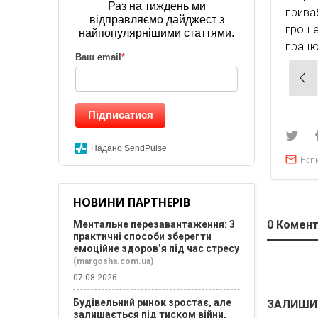
Раз на тиждень ми
прива
відправляємо дайджест з
грош
найпопулярнішими статтями.
працю
Ваш email
*
Нав
зап
Підписатися
Надано SendPulse
Нап
НОВИНИ ПАРТНЕРІВ
0
Комент
Ментальне перезавантаження: 3
практичні способи зберегти
емоційне здоров’я під час стресу
(margosha.com.ua)
07.08.2026
Будівельний ринок зростає, але
ЗАЛИШИ
залишається під тиском війни,