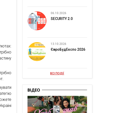
06.10.2026
SECURITY 2.0
13.10.2026
лютах:
ЄвроБудЕкспо 2026
рібно
астину
трібно
ВСІ ПОДІЇ
т.
увати
ВІДЕО
тегію
можете
Україні