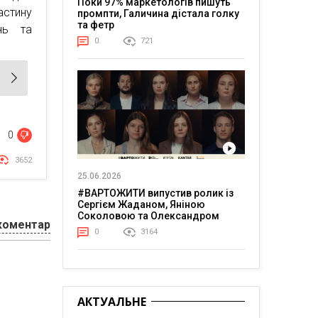
Поки 97% маркетологів пишуть
астину
промпти, Галичина дістала голку
та фетр
нь та
0
721
0
3652
25.06.2026
#ВАРТОЖИТИ випустив ролик із
Сергієм Жаданом, Яніною
Соколовою та Олександром
коментар
Тереном про життя в постійній
0
3164
напрузі
АКТУАЛЬНЕ