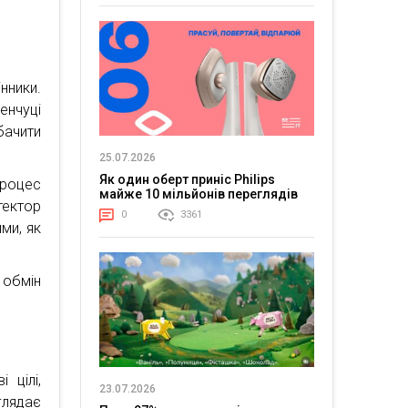
нники.
нчуці
ачити
25.07.2026
Як один оберт приніс Philips
роцес
майже 10 мільйонів переглядів
тектор
0
3361
ми, як
 обмін
 цілі,
23.07.2026
глядає