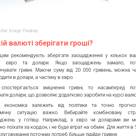
llar. Image: Pixabay
кій валюті зберігати гроші?
нцям рекомендують зберігати заощадження у кількох ва
ні, євро та долари. Якщо заощаджень замало, пот
ичувати гривні. Маючи суму від 20 000 гривень, можна ч
одити в долари, а частину в євро.
спостерігається зміцнення гривні, то насамперед по
чати долари, що дозволяє додатково заробити на курсі валю
 економіка залежить від політики та точно прогноз
омічну ситуацію важко. Вибирайте комбіновану стра
джень у готівці. Наприклад, з євро чи доларами ви 
но поїхати за кордон, і не буде втрат на обміні. Для життя в 
слуговування поточних потреб більше підійде гривня.