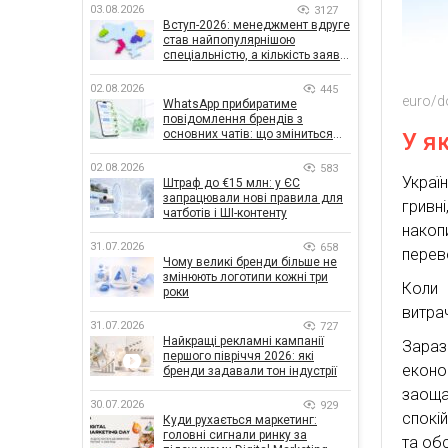
03.08.2026
3127
Вступ-2026: менеджмент вдруге
став найпопулярнішою
спеціальністю, а кількість заяв
— рекордна за 5 років
02.08.2026
445
euro/do
WhatsApp прибиратиме
повідомлення брендів з
основних чатів: що зміниться
У я
для бізнесу
02.08.2026
583
Украї
Штраф до €15 млн: у ЄС
запрацювали нові правила для
грив
чатботів і ШІ-контенту
накоп
31.07.2026
658
перев
Чому великі бренди більше не
змінюють логотипи кожні три
Коли 
роки
витра
31.07.2026
727
Найкращі рекламні кампанії
Зараз
першого півріччя 2026: які
екон
бренди задавали тон індустрії
заоща
30.07.2026
929
спокій
Куди рухається маркетинг:
головні сигнали ринку за
та об