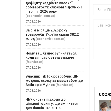
дефіциту кадрів та високої
собівартості: ключові підсумки І
півріччя 2026 року
(economist.com.ua)
07.08.2026
За сім місяців 2026 року
товарообіг України склав $82,2
млрд
(economist.com.ua)
07.08.2026
Чому ваш бізнес зупиняється,
коли ви працюєте ще важче
(founder.ua)
07.08.2026
Власник TikTok розробляє ШІ-
модель, схожу за масштабом до
Anthropic Mythos
(founder.ua)
07.08.2026
СХОЖІ
НБУ оновив підходи до
фінмоніторингу: що зміниться
для банків і клієнтів