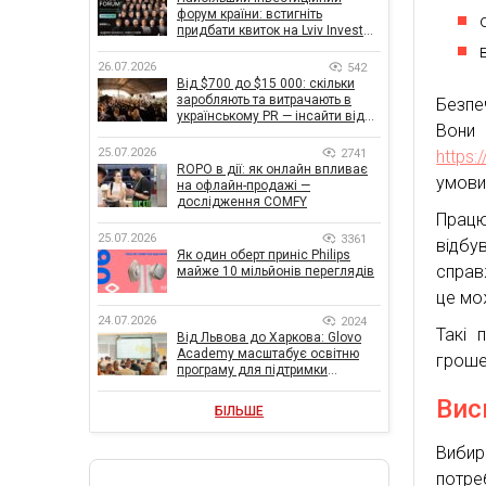
форум країни: встигніть
придбати квиток на Lviv Invest
Forum
26.07.2026
542
Від $700 до $15 000: скільки
заробляють та витрачають в
Безпе
українському PR — інсайти від
Вони 
znamy та Women Make Money
25.07.2026
2741
https
ROPO в дії: як онлайн впливає
умови
на офлайн-продажі —
дослідження COMFY
Прац
25.07.2026
3361
відбу
Як один оберт приніс Philips
справ
майже 10 мільйонів переглядів
це мо
24.07.2026
2024
Такі 
Від Львова до Харкова: Glovo
Academy масштабує освітню
гроше
програму для підтримки
українського бізнесу
Вис
БІЛЬШЕ
Вибир
потре