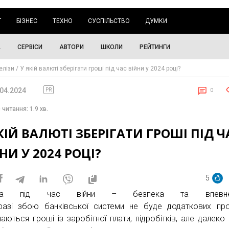
Г
БІЗНЕС
ТЕХНО
СУСПІЛЬСТВО
ДУМКИ
А
СЕРВІСИ
АВТОРИ
ШКОЛИ
РЕЙТИНГИ
елізи
У якій валюті зберігати гроші під час війни у 2024 році?
.04.2024
PR
0
 читання: 1.9 хв.
КІЙ ВАЛЮТІ ЗБЕРІГАТИ ГРОШІ ПІД Ч
НИ У 2024 РОЦІ?
5
івка під час війни – безпека та впевнені
азі збою банківської системи не буде додаткових пр
аються гроші із заробітної плати, підробітків, але далеко 