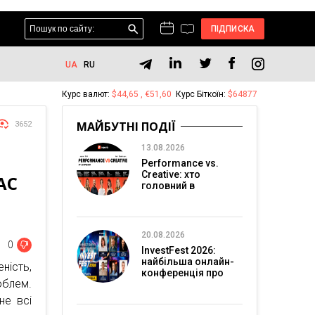
ПІДПИСКА
UA
RU
Курс валют:
$44,65 , €51,60
Курс Біткоїн:
$64877
МАЙБУТНІ ПОДІЇ
3652
13.08.2026
Performance vs.
Creative: хто
АС
головний в
перформанс-
маркетингу?
20.08.2026
0
InvestFest 2026:
найбільша онлайн-
сть,
конференція про
облем.
інвестиції
не всі