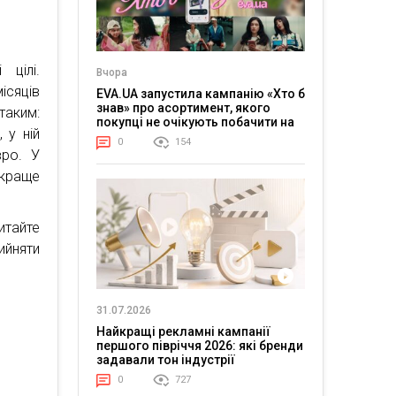
цілі.
Вчора
ісяців
EVA.UA запустила кампанію «Хто б
знав» про асортимент, якого
таким:
покупці не очікують побачити на
 у ній
платформі
0
154
вро. У
 краще
итайте
ийняти
31.07.2026
Найкращі рекламні кампанії
першого півріччя 2026: які бренди
задавали тон індустрії
0
727