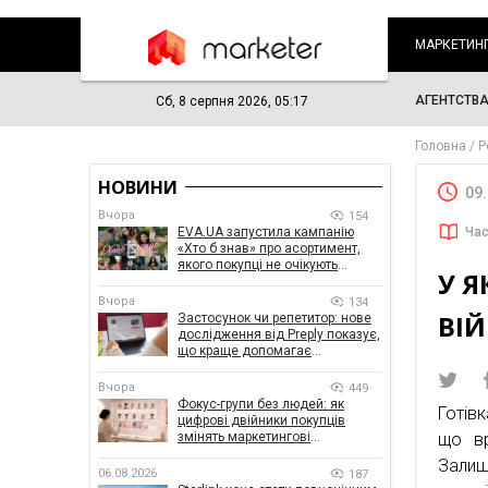
МАРКЕТИН
АГЕНТСТВ
Сб, 8 серпня 2026, 05:17
Головна
Р
НОВИНИ
09
Вчора
154
EVA.UA запустила кампанію
Час
«Хто б знав» про асортимент,
якого покупці не очікують
У Я
побачити на платформі
Вчора
134
ВІЙ
Застосунок чи репетитор: нове
дослідження від Preply показує,
що краще допомагає
заговорити іноземною мовою
Вчора
449
Фокус-групи без людей: як
Гот
цифрові двійники покупців
змінять маркетингові
що вр
дослідження
Залиш
06.08.2026
187