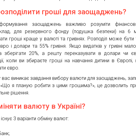
розподілити гроші для заощаджень?
формування заощаджень важливо розуміти фінансові 
клад, для резервного фонду (подушка безпеки) на 6 м
гати гроші краще у валюті та гривнях. Розподіл може бути 
вро і долари та 55% гривня. Якщо видатків у гривні мало,
 зберігати 20%, а решту переказувати в долари чи є
ції, коли ви збираєте гроші на навчання дитини в Європі,
ати євро.
у вас виникає завдання вибору валюти для заощаджень, зап
 «Що я планую робити з цими грошима?», це дозволить пр
льне рішення.
міняти валюту в Україні?
існує 3 варіанти обміну валют:
банк;