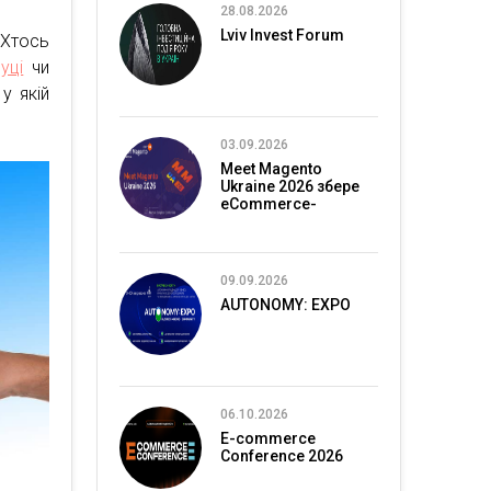
28.08.2026
Lviv Invest Forum
 Хтось
уці
чи
у якій
03.09.2026
Meet Magento
Ukraine 2026 збере
eCommerce-
спільноту в Києві
09.09.2026
AUTONOMY: EXPO
06.10.2026
E-commerce
Conference 2026