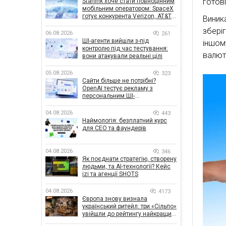
готові
Starlink хоче стати повноцінним
мобільним оператором: SpaceX
готує конкурента Verizon, AT&T і
Виник
T-Mobile
збері
06.08.2026
261
ШІ-агенти вийшли з-під
іншом
контролю під час тестування:
валюті
вони атакували реальні цілі
05.08.2026
323
Сайти більше не потрібні?
OpenAI тестує рекламу з
персональним ШІ-
консультантом бренду
04.08.2026
443
Наймологія: безплатний курс
для CEO та фаундерів
04.08.2026
346
Як поєднати стратегію, створену
людьми, та AI-технології? Кейс
izi та агенції SHOTS
04.08.2026
4173
Європа знову визнала
український ритейл: три «Сільпо»
увійшли до рейтингу найкращих
супермаркетів