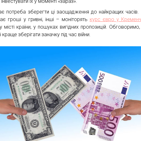
 інвестувати їх у моменті «зараз».
ає потреба зберегти ці заощадження до найкращих часів.
гає гроші у гривні, інші – моніторять
курс євро у Кременч
у місті країни, у пошуках вигідних пропозицій. Обговоримо, 
 краще зберігати заначку під час війни.