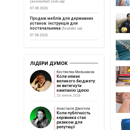
(economist.com.ua)
07.08.2026
Продаж меблів для державних
установ: інструкція для
постачальника
(founder.ua)
07.08.2026
ЛІДЕРИ ДУМОК
Костянтин Мельников
Коли немає
великого бюджету:
як витягнути
кампанію ідеєю
23 липня 2026
Анастасія Джогола
Коли публічність
керівника стає
ризиком для
репутації