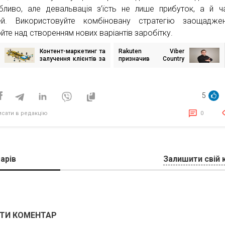
бливо, але девальвація з’їсть не лише прибуток, а й ч
ей. Використовуйте комбіновану стратегію заощадже
йте над створенням нових варіантів заробітку.
Контент-маркетинг та
Rakuten Viber
ігація
залучення клієнтів за
призначив Country
исів
допомогою LinkedIn
Director в Україні: ним
став Ілля Бошняков
5
исати в редакцію
0
арів
Залишити свій 
ТИ КОМЕНТАР