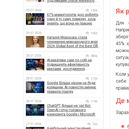
підсумками Digital Marketing
Day від GoIT
Як 
29.07.2026
1399
67% маркетологів досі роблять
одну й ту саму помилку, хоча
Для 
знають, що вона не працює
Напри
29.07.2026
1060
збері
Наталія Морозова стала
членкинею міжнародного журі
45% є
2026 Global Best of the Best Effie
можна
Awards
28.07.2026
3806
ситуа
AI-креативи самі по собі не
купув
підвищують ефективність
реклами: дослідження
показало, що насправді
Коли 
впливає на ефективність
28.07.2026
1739
себе:
кампаній
Google більше ніколи не буде
прави
колишнім: AI повністю змінює
правила пошуку
Де 
28.07.2026
1730
ChatGPT більше не чат-бот:
OpenAI готує головного
Зараз 
конкурента Google і Microsoft
27.07.2026
760
Найбільший інвестиційний