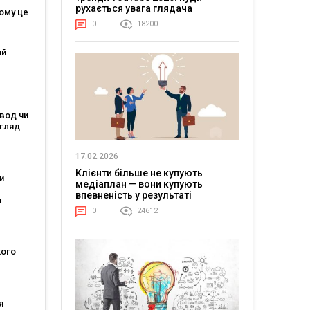
рухається увага глядача
чому це
0
18200
ий
вод чи
огляд
17.02.2026
та
Клієнти більше не купують
и
медіаплан — вони купують
впевненість у результаті
я
0
24612
ля
26
ого
 АПЛ:
шафт
ів
я