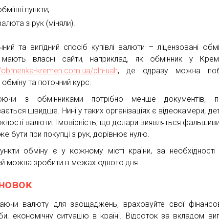
обмінні пункти;
валюта з рук (міняли).
чний та вигідний спосіб купівлі валюти – ліцензовані обмі
мають власні сайти, наприклад, як обмінник у Креме
://obmenka-kremen.com.ua/pln-uah
, де одразу можна поб
 обміну та поточний курс.
юючи з обмінниками потрібно менше документів, п
вається швидше. Нині у таких організаціях є відеокамери, де
жності валюти. Імовірність, що долари виявляться фальшиви
же бути при покупці з рук, дорівнює нулю.
пункти обміну є у кожному місті країни, за необхідності
й можна зробити в межах одного дня.
новок
аючи валюту для заощаджень, враховуйте свої фінансові
би, економічну ситуацію в країні. Відсоток за вкладом ви