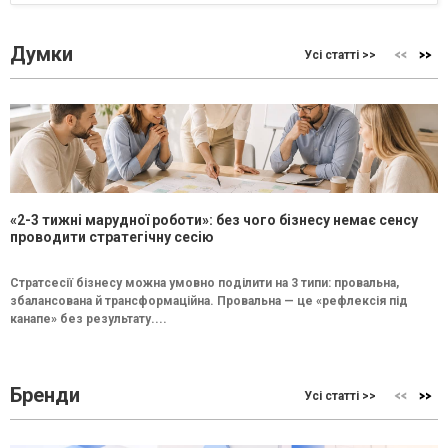
Думки
Усі статті >>
«2-3 тижні марудної роботи»: без чого бізнесу немає сенсу
проводити стратегічну сесію
Стратсесії бізнесу можна умовно поділити на 3 типи: провальна,
збалансована й трансформаційна. Провальна — це «рефлексія під
канапе» без результату....
Бренди
Усі статті >>