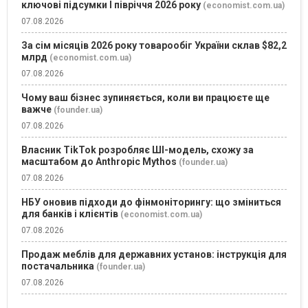
ключові підсумки І півріччя 2026 року
(economist.com.ua)
07.08.2026
За сім місяців 2026 року товарообіг України склав $82,2
млрд
(economist.com.ua)
07.08.2026
Чому ваш бізнес зупиняється, коли ви працюєте ще
важче
(founder.ua)
07.08.2026
Власник TikTok розробляє ШІ-модель, схожу за
масштабом до Anthropic Mythos
(founder.ua)
07.08.2026
НБУ оновив підходи до фінмоніторингу: що зміниться
для банків і клієнтів
(economist.com.ua)
07.08.2026
Продаж меблів для державних установ: інструкція для
постачальника
(founder.ua)
07.08.2026