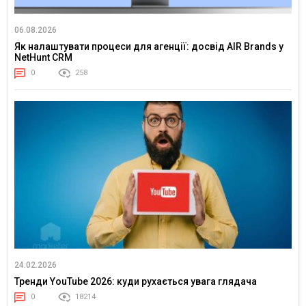
06.08.2026
Як налаштувати процеси для агенції: досвід AIR Brands у
NetHunt CRM
0
258
24.02.2026
Тренди YouTube 2026: куди рухається увага глядача
0
18214