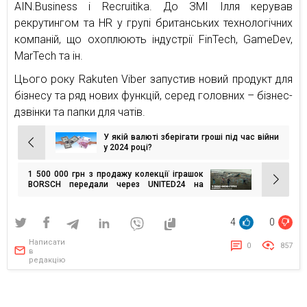
AIN.Business і Recruitika. До ЗМІ Ілля керував
рекрутингом та HR у групі британських технологічних
компаній, що охоплюють індустрії FinTech, GameDev,
MarTech та ін.
Цього року Rakuten Viber запустив новий продукт для
бізнесу та ряд нових функцій, серед головних – бізнес-
дзвінки та папки для чатів.
У якій валюті зберігати гроші під час війни
Навігація
у 2024 році?
записів
1 500 000 грн з продажу колекції іграшок
BORSCH передали через UNITED24 на
відбудову гімназії в Дніпропетровській
області
4
0
Написати
0
857
в
редакцію