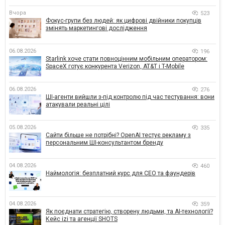
Вчора
523
Фокус-групи без людей: як цифрові двійники покупців
змінять маркетингові дослідження
06.08.2026
196
Starlink хоче стати повноцінним мобільним оператором:
SpaceX готує конкурента Verizon, AT&T і T-Mobile
06.08.2026
276
ШІ-агенти вийшли з-під контролю під час тестування: вони
атакували реальні цілі
05.08.2026
335
Сайти більше не потрібні? OpenAI тестує рекламу з
персональним ШІ-консультантом бренду
04.08.2026
460
Наймологія: безплатний курс для CEO та фаундерів
04.08.2026
359
Як поєднати стратегію, створену людьми, та AI-технології?
Кейс izi та агенції SHOTS