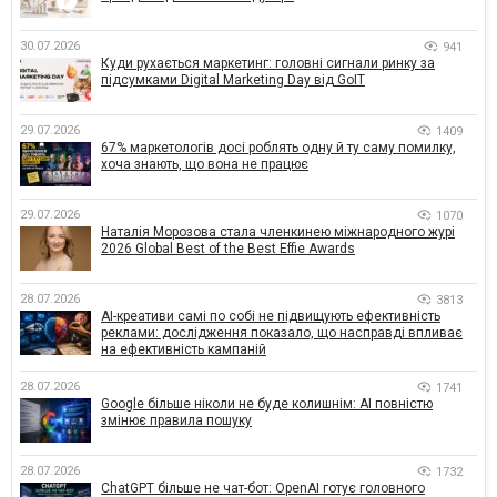
30.07.2026
941
Куди рухається маркетинг: головні сигнали ринку за
підсумками Digital Marketing Day від GoIT
29.07.2026
1409
67% маркетологів досі роблять одну й ту саму помилку,
хоча знають, що вона не працює
29.07.2026
1070
Наталія Морозова стала членкинею міжнародного журі
2026 Global Best of the Best Effie Awards
28.07.2026
3813
AI-креативи самі по собі не підвищують ефективність
реклами: дослідження показало, що насправді впливає
на ефективність кампаній
28.07.2026
1741
Google більше ніколи не буде колишнім: AI повністю
змінює правила пошуку
28.07.2026
1732
ChatGPT більше не чат-бот: OpenAI готує головного