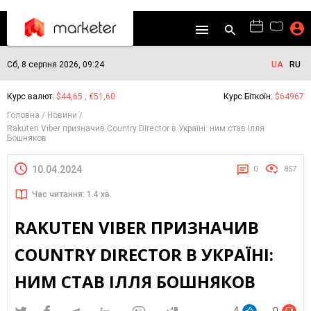
Сб, 8 серпня 2026, 09:24
UA
RU
Курс валют:
$44,65 , €51,60
Курс Біткоїн:
$64967
Головна
Новини
Rakuten Viber призначив Country Director в Україні: ним став Ілля
Бошняков
10.04.2024
0
857
Час читання: 1.4 хв.
RAKUTEN VIBER ПРИЗНАЧИВ
COUNTRY DIRECTOR В УКРАЇНІ:
НИМ СТАВ ІЛЛЯ БОШНЯКОВ