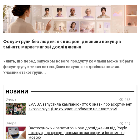
Фокус-групи без людей: як цифрові двійники покупців
змінять маркетингові дослідження
Уявіть, що перед запуском нового продукту компанія може зібрати
фокус-групу з тисяч потенційних покупців за декілька хвилин.
Учасники такої групи...
НОВИНИ
Вчора
166
EVA.UA запустила кампанію «Хто б знав» про асортимент,
якого покупці не очікують побачити на платформі
Вчора
146
Застосунок чи репетитор: нове дослідження від Preply
показує, що краще допомагає заговорити іноземною
мовою