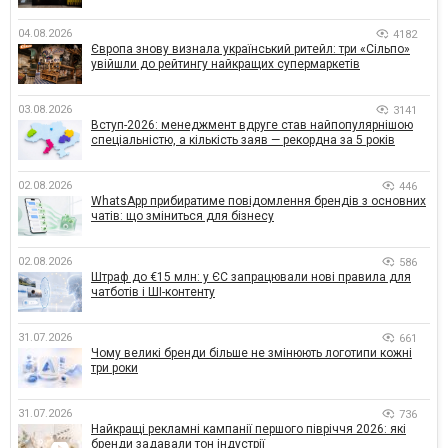
04.08.2026
4182
Європа знову визнала український ритейл: три «Сільпо»
увійшли до рейтингу найкращих супермаркетів
03.08.2026
3141
Вступ-2026: менеджмент вдруге став найпопулярнішою
спеціальністю, а кількість заяв — рекордна за 5 років
02.08.2026
446
WhatsApp прибиратиме повідомлення брендів з основних
чатів: що зміниться для бізнесу
02.08.2026
586
Штраф до €15 млн: у ЄС запрацювали нові правила для
чатботів і ШІ-контенту
31.07.2026
661
Чому великі бренди більше не змінюють логотипи кожні
три роки
31.07.2026
736
Найкращі рекламні кампанії першого півріччя 2026: які
бренди задавали тон індустрії