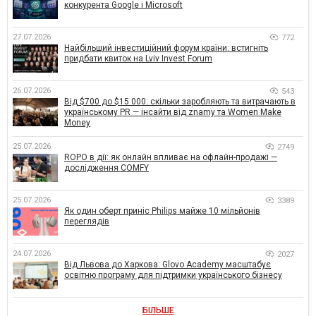
конкурента Google і Microsoft
27.07.2026
772
Найбільший інвестиційний форум країни: встигніть
придбати квиток на Lviv Invest Forum
26.07.2026
543
Від $700 до $15 000: скільки заробляють та витрачають в
українському PR — інсайти від znamy та Women Make
Money
25.07.2026
2749
ROPO в дії: як онлайн впливає на офлайн-продажі —
дослідження COMFY
25.07.2026
3389
Як один оберт приніс Philips майже 10 мільйонів
переглядів
24.07.2026
2027
Від Львова до Харкова: Glovo Academy масштабує
освітню програму для підтримки українського бізнесу
БІЛЬШЕ