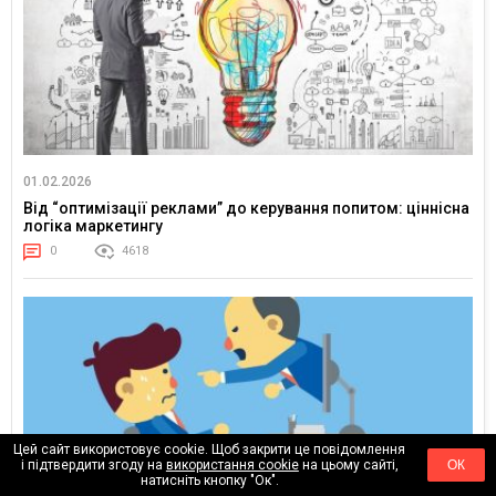
01.02.2026
Від “оптимізації реклами” до керування попитом: ціннісна
логіка маркетингу
0
4618
Цей сайт використовує cookie. Щоб закрити це повідомлення
і підтвердити згоду на
використання cookie
на цьому сайті,
ОК
натисніть кнопку "Ок".