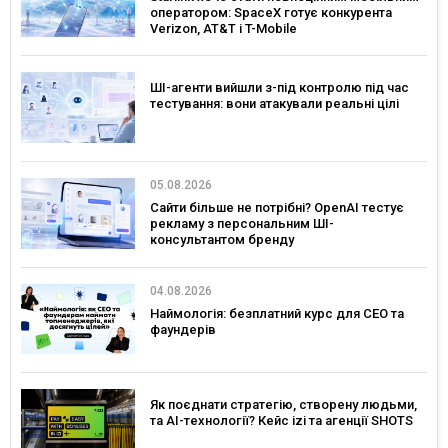
оператором: SpaceX готує конкурента
Verizon, AT&T і T-Mobile
ШІ-агенти вийшли з-під контролю під час
тестування: вони атакували реальні цілі
05.08.2026
Сайти більше не потрібні? OpenAI тестує
рекламу з персональним ШІ-
консультантом бренду
04.08.2026
Наймологія: безплатний курс для CEO та
фаундерів
Як поєднати стратегію, створену людьми,
та AI-технології? Кейс izi та агенції SHOTS