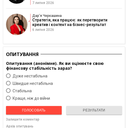
7 липня 2026
Дарʼя Черкашина
Стратегія, яка працює: як перетворити
креатив і контент на бізнес-результат
6 липня 2026
ОПИТУВАННЯ
Опитування (анонімне). Як ви оцінюєте свою
фінансову стабільність зараз?
Дуже нестабільна
Швидше нестабільна
Cтабільна
Краще, ніж до війни
ГОЛОСОВАТЬ
РЕЗУЛЬТАТИ
Залишити коментар
Архів опитувань